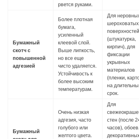
рвется руками.
Для неровных
Более плотная
шероховатых
бумага,
поверхносте
усиленный
(штукатурка,
Бумажный
клеевой слой.
кирпич), для
скотч с
Выше липкость,
фиксации
повышенной
но все еще
укрывных
адгезией
чисто удаляется.
материалов
Устойчивость к
(пленки, карт
более высоким
на длительны
температурам.
срок.
Для
Очень низкая
свежеокраше
адгезия, часто
стен (после 2
голубого или
часов), обоев
Бумажный
желтого цвета.
декоративны