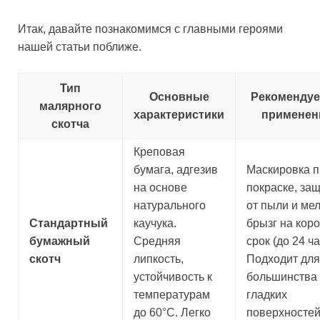
Итак, давайте познакомимся с главными героями
нашей статьи поближе.
Тип
Основные
Рекоменду
малярного
характеристики
применен
скотча
Креповая
бумага, адгезив
Маскировка п
на основе
покраске, за
натурального
от пыли и ме
Стандартный
каучука.
брызг на кор
бумажный
Средняя
срок (до 24 ча
скотч
липкость,
Подходит для
устойчивость к
большинства
температурам
гладких
до 60°C. Легко
поверхностей