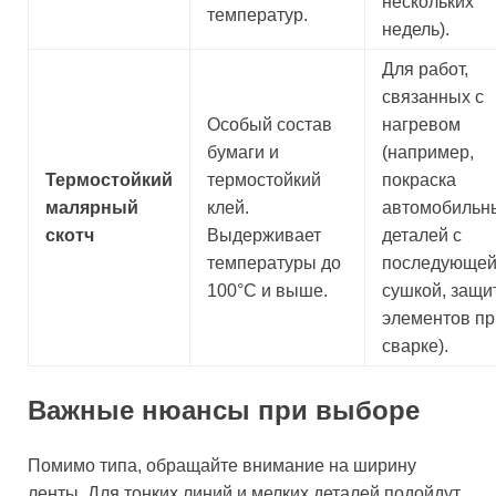
нескольких
температур.
недель).
Для работ,
связанных с
Особый состав
нагревом
бумаги и
(например,
Термостойкий
термостойкий
покраска
малярный
клей.
автомобильн
скотч
Выдерживает
деталей с
температуры до
последующе
100°C и выше.
сушкой, защи
элементов пр
сварке).
Важные нюансы при выборе
Помимо типа, обращайте внимание на ширину
ленты. Для тонких линий и мелких деталей подойдут