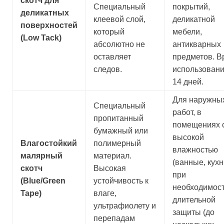
скотч для
Специальный
покрытий,
деликатных
клеевой слой,
деликатной
поверхностей
который
мебели,
(Low Tack)
абсолютно не
антикварных
оставляет
предметов. В
следов.
использовани
14 дней.
Для наружны
Специальный
работ, в
пропитанный
помещениях 
бумажный или
высокой
Влагостойкий
полимерный
влажностью
малярный
материал.
(ванные, кухн
скотч
Высокая
при
(Blue/Green
устойчивость к
необходимос
Tape)
влаге,
длительной
ультрафиолету и
защиты (до
перепадам