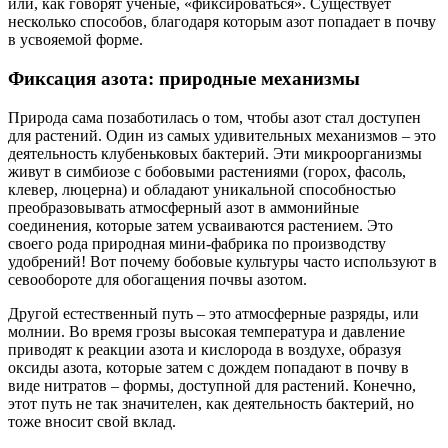
или, как говорят ученые, «фиксироваться». Существует
несколько способов, благодаря которым азот попадает в почву
в усвояемой форме.
Фиксация азота: природные механизмы
Природа сама позаботилась о том, чтобы азот стал доступен
для растений. Один из самых удивительных механизмов – это
деятельность клубеньковых бактерий. Эти микроорганизмы
живут в симбиозе с бобовыми растениями (горох, фасоль,
клевер, люцерна) и обладают уникальной способностью
преобразовывать атмосферный азот в аммонийные
соединения, которые затем усваиваются растением. Это
своего рода природная мини-фабрика по производству
удобрений! Вот почему бобовые культуры часто используют в
севообороте для обогащения почвы азотом.
Другой естественный путь – это атмосферные разряды, или
молнии. Во время грозы высокая температура и давление
приводят к реакции азота и кислорода в воздухе, образуя
оксиды азота, которые затем с дождем попадают в почву в
виде нитратов – формы, доступной для растений. Конечно,
этот путь не так значителен, как деятельность бактерий, но
тоже вносит свой вклад.