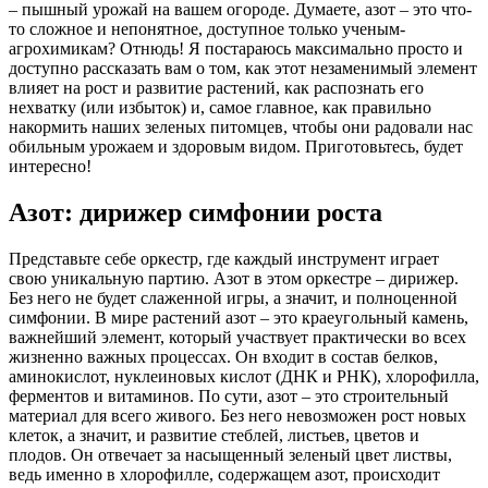
– пышный урожай на вашем огороде. Думаете, азот – это что-
то сложное и непонятное, доступное только ученым-
агрохимикам? Отнюдь! Я постараюсь максимально просто и
доступно рассказать вам о том, как этот незаменимый элемент
влияет на рост и развитие растений, как распознать его
нехватку (или избыток) и, самое главное, как правильно
накормить наших зеленых питомцев, чтобы они радовали нас
обильным урожаем и здоровым видом. Приготовьтесь, будет
интересно!
Азот: дирижер симфонии роста
Представьте себе оркестр, где каждый инструмент играет
свою уникальную партию. Азот в этом оркестре – дирижер.
Без него не будет слаженной игры, а значит, и полноценной
симфонии. В мире растений азот – это краеугольный камень,
важнейший элемент, который участвует практически во всех
жизненно важных процессах. Он входит в состав белков,
аминокислот, нуклеиновых кислот (ДНК и РНК), хлорофилла,
ферментов и витаминов. По сути, азот – это строительный
материал для всего живого. Без него невозможен рост новых
клеток, а значит, и развитие стеблей, листьев, цветов и
плодов. Он отвечает за насыщенный зеленый цвет листвы,
ведь именно в хлорофилле, содержащем азот, происходит