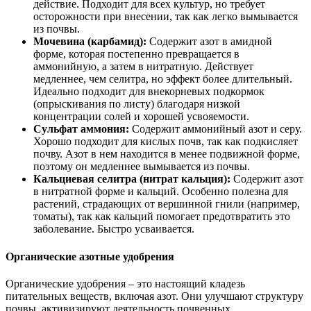
действие. Подходит для всех культур, но требует
осторожности при внесении, так как легко вымывается
из почвы.
Мочевина (карбамид):
Содержит азот в амидной
форме, которая постепенно превращается в
аммонийную, а затем в нитратную. Действует
медленнее, чем селитра, но эффект более длительный.
Идеально подходит для внекорневых подкормок
(опрыскивания по листу) благодаря низкой
концентрации солей и хорошей усвояемости.
Сульфат аммония:
Содержит аммонийный азот и серу.
Хорошо подходит для кислых почв, так как подкисляет
почву. Азот в нем находится в менее подвижной форме,
поэтому он медленнее вымывается из почвы.
Кальциевая селитра (нитрат кальция):
Содержит азот
в нитратной форме и кальций. Особенно полезна для
растений, страдающих от вершинной гнили (например,
томаты), так как кальций помогает предотвратить это
заболевание. Быстро усваивается.
Органические азотные удобрения
Органические удобрения – это настоящий кладезь
питательных веществ, включая азот. Они улучшают структуру
почвы, активизируют деятельность почвенных