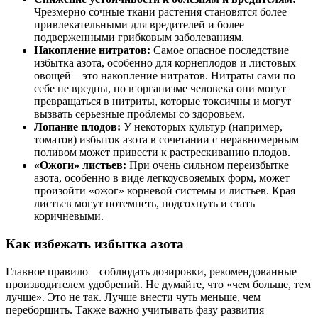
Чрезмерно сочные ткани растения становятся более
привлекательными для вредителей и более
подверженными грибковым заболеваниям.
Накопление нитратов:
Самое опасное последствие
избытка азота, особенно для корнеплодов и листовых
овощей – это накопление нитратов. Нитраты сами по
себе не вредны, но в организме человека они могут
превращаться в нитриты, которые токсичны и могут
вызвать серьезные проблемы со здоровьем.
Лопание плодов:
У некоторых культур (например,
томатов) избыток азота в сочетании с неравномерным
поливом может привести к растрескиванию плодов.
«Ожоги» листьев:
При очень сильном переизбытке
азота, особенно в виде легкоусвояемых форм, может
произойти «ожог» корневой системы и листьев. Края
листьев могут потемнеть, подсохнуть и стать
коричневыми.
Как избежать избытка азота
Главное правило – соблюдать дозировки, рекомендованные
производителем удобрений. Не думайте, что «чем больше, тем
лучше». Это не так. Лучше внести чуть меньше, чем
переборщить. Также важно учитывать фазу развития