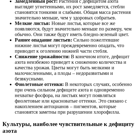
Замедленный рост:
Растения с дефицитом азота
выглядят угнетенными, их рост замедляется, стебли
становятся тонкими и слабыми. Общая масса растения
значительно меньше, чем у здоровых собратьев.
Мелкие листья:
Новые листья, которые все же
появляются, будут значительно меньше по размеру, чем
обычно. Они также будут иметь бледно-зеленый цвет.
Раннее опадание листьев:
Сильно пожелтевшие
нижние листья могут преждевременно опадать, что
приводит к оголению нижней части стебля.
Снижение урожайности:
В конечном итоге, дефицит
азота неизбежно приведет к снижению количества и
качества урожая. Цветы могут быть мелкими и
малочисленными, а плоды – недоразвитыми и
безвкусными.
Фиолетовые оттенки:
В некоторых случаях, особенно
при очень сильном дефиците азота и одновременно
нехватке фосфора, на листьях могут появляться
фиолетовые или красноватые оттенки. Это связано с
накоплением антоцианов – пигментов, которые
становятся заметны при разрушении хлорофилла.
Культуры, наиболее чувствительные к дефициту
азота