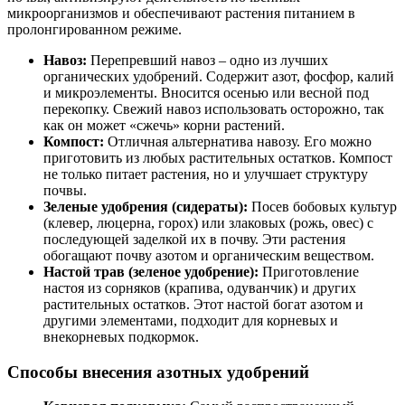
микроорганизмов и обеспечивают растения питанием в
пролонгированном режиме.
Навоз:
Перепревший навоз – одно из лучших
органических удобрений. Содержит азот, фосфор, калий
и микроэлементы. Вносится осенью или весной под
перекопку. Свежий навоз использовать осторожно, так
как он может «сжечь» корни растений.
Компост:
Отличная альтернатива навозу. Его можно
приготовить из любых растительных остатков. Компост
не только питает растения, но и улучшает структуру
почвы.
Зеленые удобрения (сидераты):
Посев бобовых культур
(клевер, люцерна, горох) или злаковых (рожь, овес) с
последующей заделкой их в почву. Эти растения
обогащают почву азотом и органическим веществом.
Настой трав (зеленое удобрение):
Приготовление
настоя из сорняков (крапива, одуванчик) и других
растительных остатков. Этот настой богат азотом и
другими элементами, подходит для корневых и
внекорневых подкормок.
Способы внесения азотных удобрений