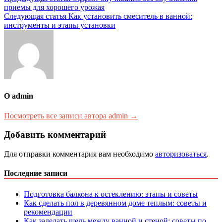
Навигация
приемы для хорошего урожая
по
Следующая статья
Как установить смеситель в ванной:
записям
инструменты и этапы установки
О admin
Посмотреть все записи автора admin →
Добавить комментарий
Для отправки комментария вам необходимо
авторизоваться
.
Последние записи
Подготовка балкона к остеклению: этапы и советы
Как сделать пол в деревянном доме теплым: советы и
рекомендации
Как заделать щель между ванной и стеной: советы по