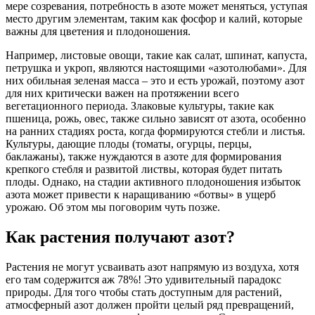
мере созревания, потребность в азоте может меняться, уступая
место другим элементам, таким как фосфор и калий, которые
важны для цветения и плодоношения.
Например, листовые овощи, такие как салат, шпинат, капуста,
петрушка и укроп, являются настоящими «азотолюбами». Для
них обильная зеленая масса – это и есть урожай, поэтому азот
для них критически важен на протяжении всего
вегетационного периода. Злаковые культуры, такие как
пшеница, рожь, овес, также сильно зависят от азота, особенно
на ранних стадиях роста, когда формируются стебли и листья.
Культуры, дающие плоды (томаты, огурцы, перцы,
баклажаны), также нуждаются в азоте для формирования
крепкого стебля и развитой листвы, которая будет питать
плоды. Однако, на стадии активного плодоношения избыток
азота может привести к наращиванию «ботвы» в ущерб
урожаю. Об этом мы поговорим чуть позже.
Как растения получают азот?
Растения не могут усваивать азот напрямую из воздуха, хотя
его там содержится аж 78%! Это удивительный парадокс
природы. Для того чтобы стать доступным для растений,
атмосферный азот должен пройти целый ряд превращений,