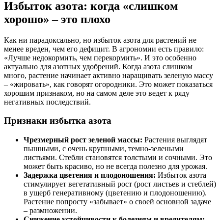
Избыток азота: когда «слишком
хорошо» – это плохо
Как ни парадоксально, но избыток азота для растений не
менее вреден, чем его дефицит. В агрономии есть правило:
«Лучше недокормить, чем перекормить». И это особенно
актуально для азотных удобрений. Когда азота слишком
много, растение начинает активно наращивать зеленую массу
– «жировать», как говорят огородники. Это может показаться
хорошим признаком, но на самом деле это ведет к ряду
негативных последствий.
Признаки избытка азота
Чрезмерный рост зеленой массы:
Растения выглядят
пышными, с очень крупными, темно-зелеными
листьями. Стебли становятся толстыми и сочными. Это
может быть красиво, но не всегда полезно для урожая.
Задержка цветения и плодоношения:
Избыток азота
стимулирует вегетативный рост (рост листьев и стеблей)
в ущерб генеративному (цветению и плодоношению).
Растение попросту «забывает» о своей основной задаче
– размножении.
Снижение устойчивости к болезням и вредителям: