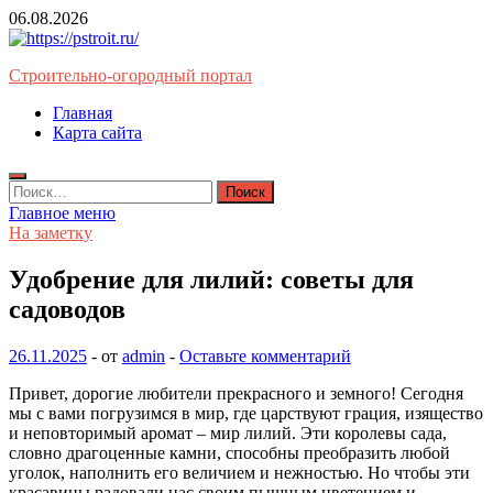
Перейти
06.08.2026
к
содержимому
Строительно-огородный портал
Главная
Карта сайта
Найти:
Главное меню
На заметку
Удобрение для лилий: советы для
садоводов
26.11.2025
-
от
admin
-
Оставьте комментарий
Привет, дорогие любители прекрасного и земного! Сегодня
мы с вами погрузимся в мир, где царствуют грация, изящество
и неповторимый аромат – мир лилий. Эти королевы сада,
словно драгоценные камни, способны преобразить любой
уголок, наполнить его величием и нежностью. Но чтобы эти
красавицы радовали нас своим пышным цветением и