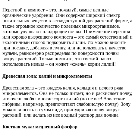
Перегной и компост – это, пожалуй, самые ценные
органические удобрения. Они содержат широкий спектр
питательных веществ в легкодоступной для растений форме, а
также огромное количество полезных микроорганизмов,
которые улучшают плодородие почвы. Применение перегноя
или хорошо вызревшего компоста – это самый естественный и
экологичный способ подкормить лилии. Их можно вносить
при посадке, добавляя в лунку, или использовать в качестве
мульчи, равномерно распределяя по поверхности почвы
вокруг растений. Только помните, что свежий навоз
использовать нельзя – он может «сжечь» корни лилий!
Древесная зола: калий и микроэлементы
Древесная зола – это кладезь калия, кальция и целого ряда
микроэлементов. Она не только питает, но и раскисляет почву,
что очень любят многие сорта лилий (но не все! Азиатские
гибриды, например, предпочитают слабокислую почву). Золу
можно вносить в сухом виде, припудривая почву вокруг
растений, или делать из нее водный раствор для полива.
Костная мука: медленный фосфор