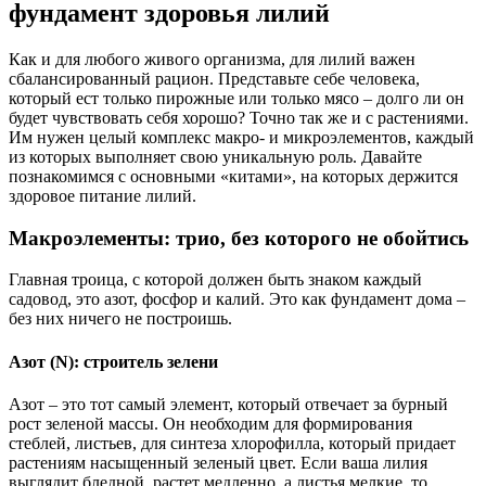
фундамент здоровья лилий
Как и для любого живого организма, для лилий важен
сбалансированный рацион. Представьте себе человека,
который ест только пирожные или только мясо – долго ли он
будет чувствовать себя хорошо? Точно так же и с растениями.
Им нужен целый комплекс макро- и микроэлементов, каждый
из которых выполняет свою уникальную роль. Давайте
познакомимся с основными «китами», на которых держится
здоровое питание лилий.
Макроэлементы: трио, без которого не обойтись
Главная троица, с которой должен быть знаком каждый
садовод, это азот, фосфор и калий. Это как фундамент дома –
без них ничего не построишь.
Азот (N): строитель зелени
Азот – это тот самый элемент, который отвечает за бурный
рост зеленой массы. Он необходим для формирования
стеблей, листьев, для синтеза хлорофилла, который придает
растениям насыщенный зеленый цвет. Если ваша лилия
выглядит бледной, растет медленно, а листья мелкие, то,