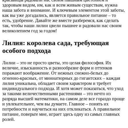
здоровым видом, им, как и всем живым существам, нужна
наша забота и внимание. И ключевым элементом этой заботы,
как вы уже догадались, является правильное питание – то
есть, удобрение. Давайте же вместе разберемся, как сделать
так, чтобы наши лилии цвели пышнее и радовали нас своим
великолепием год за годом!
Лилия: королева сада, требующая
особого подхода
Лилии – это не просто цветы, это целая философия. Их
величие, изысканность и разнообразие форм и оттенков
поражают воображение. От нежных снежно-белых до
огненно-красных, от миниатюрных до гигантских – каждая
лилия уникальна, обладает своим характером и требует
индивидуального подхода. И хотя может показаться, что уход
за такими величественными растениями – это нечто из
разряда высшей математики, на самом деле все гораздо проще
и увлекательнее, чем вы думаете. Главное – понять их
потребности и научиться на них откликаться. А правильное
питание, поверьте мне, играет здесь одну из самых главных
ролей.