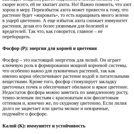
скорее всего, ей не хватает азота. Но! Важно помнить, что азот
хорош в меру. Переизбыток азота может привести к тому, что
растение будет «жировать», то есть наращивать много зелени
в ущерб цветению. А еще избыток азота снижает иммунитет
растения, делая его более уязвимым для болезней и
вредителей. Так что, как говорится, главное – не
переборщить.
Фосфор (P): энергия для корней и цветения
Фосфор – это настоящий энергетик для лилий. Он играет
ключевую роль в формировании мощной корневой системы,
что особенно важно для луковичных растений, так как
именно корни обеспечивают растение водой и питательными
веществами. Кроме того, фосфор стимулирует закладку
цветочных почек и обеспечивает обильное и яркое цветение.
Недостаток фосфора можно заметить по замедленному росту,
темно-зеленым листьям с красноватым или фиолетовым
оттенком и, конечно же, по скудному цветению. Если лилия
долго не зацветает или цветы мелкие и невзрачные,
подумайте о фосфоре.
Калий (K): иммунитет и устойчивость