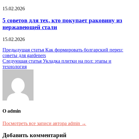
15.02.2026
5 советов для тех, кто покупает раковину из
нержавеющей стали
15.02.2026
Навигация
Предыдущая статья
Как формировать болгарский перец:
советы для gardeners
по
Следующая статья
Укладка плитки на пол: этапы и
записям
технология
О admin
Посмотреть все записи автора admin →
Добавить комментарий