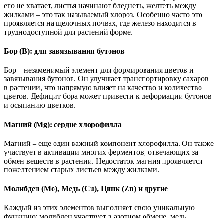
его не хватает, листья начинают бледнеть, желтеть между
жилками – это так называемый хлороз. Особенно часто это
проявляется на щелочных почвах, где железо находится в
труднодоступной для растений форме.
Бор (B): для завязывания бутонов
Бор – незаменимый элемент для формирования цветов и
завязывания бутонов. Он улучшает транспортировку сахаров
в растении, что напрямую влияет на качество и количество
цветов. Дефицит бора может привести к деформации бутонов
и осыпанию цветков.
Магний (Mg): сердце хлорофилла
Магний – еще один важный компонент хлорофилла. Он также
участвует в активации многих ферментов, отвечающих за
обмен веществ в растении. Недостаток магния проявляется
пожелтением старых листьев между жилками.
Молибден (Mo), Медь (Cu), Цинк (Zn) и другие
Каждый из этих элементов выполняет свою уникальную
функцию: молибден участвует в азотном обмене, медь