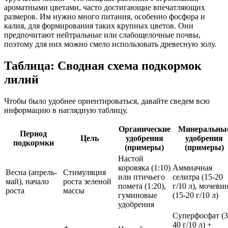
ароматными цветами, часто достигающие впечатляющих
размеров. Им нужно много питания, особенно фосфора и
калия, для формирования таких крупных цветов. Они
предпочитают нейтральные или слабощелочные почвы,
поэтому для них можно смело использовать древесную золу.
Таблица: Сводная схема подкормок
лилий
Чтобы было удобнее ориентироваться, давайте сведем всю
информацию в наглядную таблицу.
Органические
Минеральны
Период
Цель
удобрения
удобрения
подкормки
(примеры)
(примеры)
Настой
коровяка (1:10)
Аммиачная
Весна (апрель-
Стимуляция
или птичьего
селитра (15-20
май), начало
роста зеленой
помета (1:20),
г/10 л), мочеви
роста
массы
гуминовые
(15-20 г/10 л)
удобрения
Суперфосфат (3
40 г/10 л) +