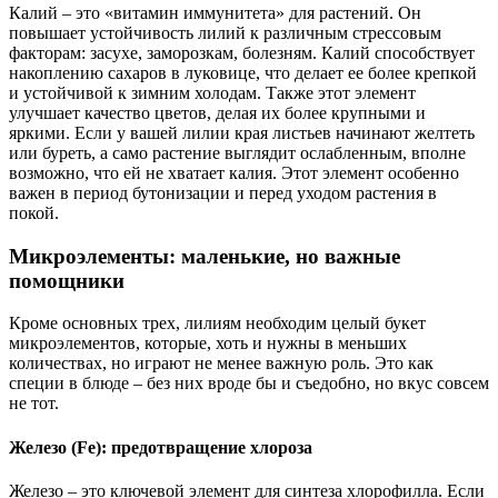
Калий – это «витамин иммунитета» для растений. Он
повышает устойчивость лилий к различным стрессовым
факторам: засухе, заморозкам, болезням. Калий способствует
накоплению сахаров в луковице, что делает ее более крепкой
и устойчивой к зимним холодам. Также этот элемент
улучшает качество цветов, делая их более крупными и
яркими. Если у вашей лилии края листьев начинают желтеть
или буреть, а само растение выглядит ослабленным, вполне
возможно, что ей не хватает калия. Этот элемент особенно
важен в период бутонизации и перед уходом растения в
покой.
Микроэлементы: маленькие, но важные
помощники
Кроме основных трех, лилиям необходим целый букет
микроэлементов, которые, хоть и нужны в меньших
количествах, но играют не менее важную роль. Это как
специи в блюде – без них вроде бы и съедобно, но вкус совсем
не тот.
Железо (Fe): предотвращение хлороза
Железо – это ключевой элемент для синтеза хлорофилла. Если