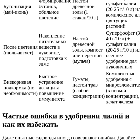
Формирование
Настой
сульфат калия
Бутонизация
бутонов,
древесной
(20-25 г/10 л) и
(май-июнь)
обильное
золы (1
комплексное дл
цветение
стакан/10 л)
цветущих
растений
Суперфосфат (3
Накопление
Настой
40 г/10 л) +
питательных
древесной
сульфат калия
После цветения
веществ в
золы, компост
(20-25 г/10 л) и
(июль-август)
луковице,
или перегной
осеннее
подготовка к
(мульча)
удобрение для
зиме
луковичных
Комплексные
Быстрое
Гуматы,
удобрения с
Внекорневая
устранение
настои трав
микроэлемента
подкормка (по
дефицита,
(слабой
(в низкой
необходимости)
повышение
концентрации)
концентрации),
иммунитета
хелат железа
Частые ошибки в удобрении лилий и
как их избежать
Даже опытные садоводы иногда совершают ошибки. Давайте