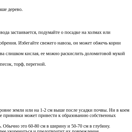
аше дерево.
вода застаивается, подумайте о посадке на холмах или
брения. Избегайте свежего навоза, он может обжечь корни
чва слишком кислая, ее можно раскислить доломитовой мукой
есок, торф, перегной.
ровне земли или на 1-2 см выше после усадки почвы. Ни в коем
ние прививки может привести к образованию собственных
 Обычно это 60-80 см в ширину и 50-70 см в глубину.
рее укорениться и предотвратит их повреждение.