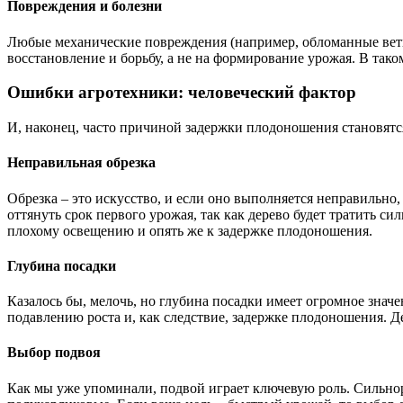
Повреждения и болезни
Любые механические повреждения (например, обломанные ветви,
восстановление и борьбу, а не на формирование урожая. В таком
Ошибки агротехники: человеческий фактор
И, наконец, часто причиной задержки плодоношения становятс
Неправильная обрезка
Обрезка – это искусство, и если оно выполняется неправильно
оттянуть срок первого урожая, так как дерево будет тратить с
плохому освещению и опять же к задержке плодоношения.
Глубина посадки
Казалось бы, мелочь, но глубина посадки имеет огромное знач
подавлению роста и, как следствие, задержке плодоношения. Де
Выбор подвоя
Как мы уже упоминали, подвой играет ключевую роль. Сильно