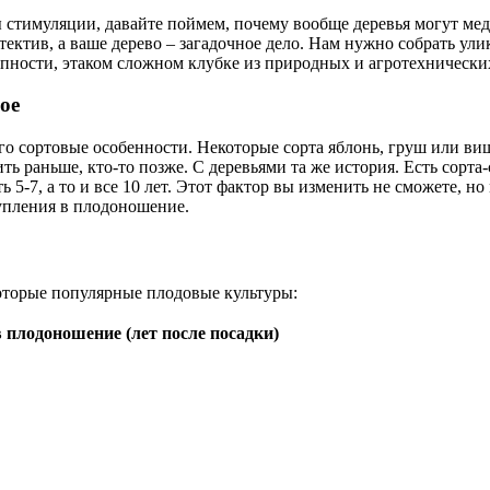
 стимуляции, давайте поймем, почему вообще деревья могут мед
тектив, а ваше дерево – загадочное дело. Нам нужно собрать ул
окупности, этаком сложном клубке из природных и агротехническ
ое
и его сортовые особенности. Некоторые сорта яблонь, груш или 
ть раньше, кто-то позже. С деревьями та же история. Есть сорт
ь 5-7, а то и все 10 лет. Этот фактор вы изменить не сможете, 
тупления в плодоношение.
оторые популярные плодовые культуры:
 плодоношение (лет после посадки)