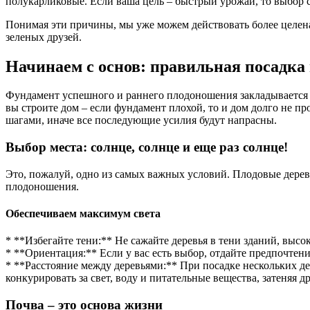
полукарликовые. Если ваша цель – быстрый урожай, то выбор 
Понимая эти причины, мы уже можем действовать более целенап
зеленых друзей.
Начинаем с основ: правильная посадка 
Фундамент успешного и раннего плодоношения закладывается еще
вы строите дом – если фундамент плохой, то и дом долго не про
шагами, иначе все последующие усилия будут напрасны.
Выбор места: солнце, солнце и еще раз солнце!
Это, пожалуй, одно из самых важных условий. Плодовые деревь
плодоношения.
Обеспечиваем максимум света
* **Избегайте тени:** Не сажайте деревья в тени зданий, выс
* **Ориентация:** Если у вас есть выбор, отдайте предпочтени
* **Расстояние между деревьями:** При посадке нескольких де
конкурировать за свет, воду и питательные вещества, затеняя др
Почва – это основа жизни