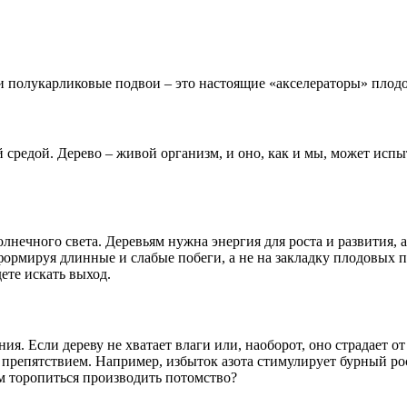
и полукарликовые подвои – это настоящие «акселераторы» плод
редой. Дерево – живой организм, и оно, как и мы, может испыты
нечного света. Деревьям нужна энергия для роста и развития, а
 формируя длинные и слабые побеги, а не на закладку плодовых п
дете искать выход.
ия. Если дереву не хватает влаги или, наоборот, оно страдает о
 препятствием. Например, избыток азота стимулирует бурный ро
ем торопиться производить потомство?