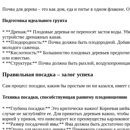
Почва для дерева – это как дом, еда и питье в одном флаконе. О
Подготовка идеального грунта
* **Дренаж:** Плодовые деревья не переносят застоя воды. Убе
устройстве дренажных канав.
* **Плодородность:** Почва должна быть плодородной. Добавь
молодого саженца.
* **Кислотность:** Большинство плодовых деревьев предпочит
или известью.
* **Структура:** Почва должна быть рыхлой, воздухопроницае
Правильная посадка – залог успеха
Сам процесс посадки, каким бы простым он ни казался, имеет
Техника посадки, способствующая раннему плодоношению
* **Глубина посадки:** Это критически важно! Корневая шейка 
случае не заглубляйте ее. Для привитых деревьев важно, чтоб
корней у привоя, что нивелирует все преимущества карликово
* **Размер посадочной ямы:** Яма должна быть достаточно про
* **Опора для молодого дерева:** Привяжите саженец к колыш