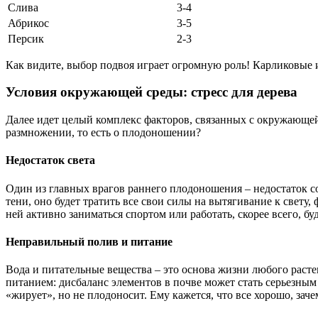
Слива
3-4
Абрикос
3-5
Персик
2-3
Как видите, выбор подвоя играет огромную роль! Карликовые 
Условия окружающей среды: стресс для дерева
Далее идет целый комплекс факторов, связанных с окружающей с
размножении, то есть о плодоношении?
Недостаток света
Один из главных врагов раннего плодоношения – недостаток сол
тени, оно будет тратить все свои силы на вытягивание к свету,
ней активно заниматься спортом или работать, скорее всего, бу
Неправильный полив и питание
Вода и питательные вещества – это основа жизни любого растен
питанием: дисбаланс элементов в почве может стать серьезным
«жирует», но не плодоносит. Ему кажется, что все хорошо, зач