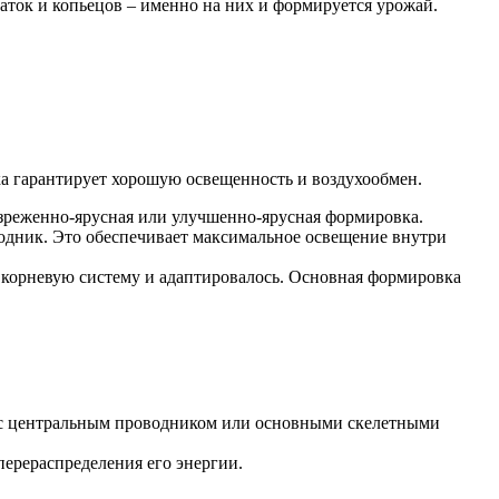
ток и копьецов – именно на них и формируется урожай.
ка гарантирует хорошую освещенность и воздухообмен.
азреженно-ярусная или улучшенно-ярусная формировка.
водник. Это обеспечивает максимальное освещение внутри
о корневую систему и адаптировалось. Основная формировка
ют с центральным проводником или основными скелетными
перераспределения его энергии.