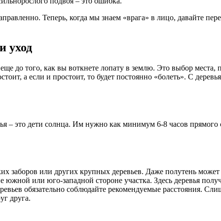
сильнорослого подвоя – это ошибка.
равленно. Теперь, когда мы знаем «врага» в лицо, давайте пер
и уход
 до того, как вы воткнете лопату в землю. Это выбор места, по
стоит, а если и простоит, то будет постоянно «болеть». С дерев
я – это дети солнца. Им нужно как минимум 6-8 часов прямого 
оких заборов или других крупных деревьев. Даже полутень може
е южной или юго-западной стороне участка. Здесь деревья получ
ревьев обязательно соблюдайте рекомендуемые расстояния. Слишк
уг друга.