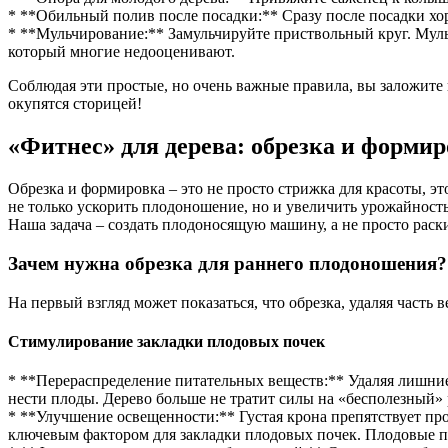
* **Обильный полив после посадки:** Сразу после посадки хо
* **Мульчирование:** Замульчируйте приствольный круг. Мульч
который многие недооценивают.
Соблюдая эти простые, но очень важные правила, вы заложите
окупятся сторицей!
«Фитнес» для дерева: обрезка и форми
Обрезка и формировка – это не просто стрижка для красоты, э
не только ускорить плодоношение, но и увеличить урожайность
Наша задача – создать плодоносящую машину, а не просто раск
Зачем нужна обрезка для раннего плодоношения?
На первый взгляд может показаться, что обрезка, удаляя часть 
Стимулирование закладки плодовых почек
* **Перераспределение питательных веществ:** Удаляя лишни
нести плоды. Дерево больше не тратит силы на «бесполезный» 
* **Улучшение освещенности:** Густая крона препятствует пр
ключевым фактором для закладки плодовых почек. Плодовые п