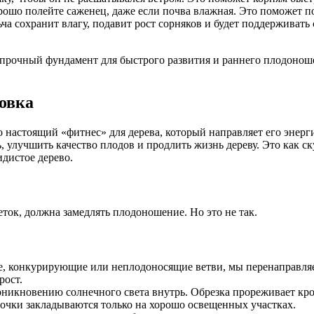
рошо полейте саженец, даже если почва влажная. Это поможет п
а сохранит влагу, подавит рост сорняков и будет поддерживать
 прочный фундамент для быстрого развития и раннего плодоноше
ровка
то настоящий «фитнес» для дерева, который направляет его эне
, улучшить качество плодов и продлить жизнь дереву. Это как с
идистое дерево.
веток, должна замедлять плодоношение. Но это не так.
е, конкурирующие или неплодоносящие ветви, мы перенаправляе
рост.
оникновению солнечного света внутрь. Обрезка прореживает крон
очки закладываются только на хорошо освещенных участках.