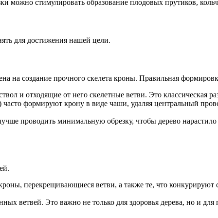
и можно стимулировать образование плодовых прутиков, кольча
нять для достижения нашей цели.
лена на создание прочного скелета кроны. Правильная формиров
твол и отходящие от него скелетные ветви. Это классическая р
с) часто формируют крону в виде чаши, удаляя центральный про
 лучше проводить минимальную обрезку, чтобы дерево нарастил
ей.
ь кроны, перекрещивающиеся ветви, а также те, что конкуриру
ных ветвей. Это важно не только для здоровья дерева, но и для 