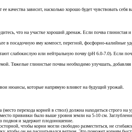
т ее качества зависит, насколько хорошо будет чувствовать себя в
дитесь, что на участке хороший дренаж. Если почва глинистая и 
те в посадочную яму компост, перегной, фосфорно-калийные удо
ают слабокислую или нейтральную почву (pH 6.0-7.0). Если по
мой. Тяжелые глинистые почвы необходимо улучшать, добавляя п
 свои нюансы, которые напрямую влияют на будущий урожай.
(место перехода корней в ствол) должна находиться строго на у
ы место прививки было выше уровня земли на 5-10 см. Заглубле
го подвоя и задержит плодоношение.
сторной, чтобы корни могли свободно разместиться, не сгибаясь.
ку, чтобы он не расшатывался ветром. Это поможет корням быст