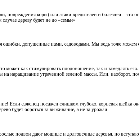
 повреждения коры) или атаки вредителей и болезней – это огр
 случае дереву будет не до «семьи».
я ошибки, допущенные нами, садоводами. Мы ведь тоже можем о
, то может как стимулировать плодоношение, так и замедлять ег
илы на наращивание утраченной зеленой массы. Или, наоборот, п
ение! Если саженец посажен слишком глубоко, корневая шейка ок
рево будет бороться за выживание, а не за урожай.
рослые подвои дают мощные и долговечные деревья, но вступаю