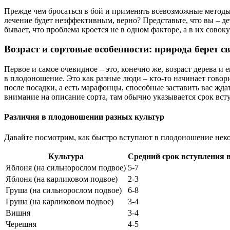
Прежде чем бросаться в бой и применять всевозможные методы
лечение будет неэффективным, верно? Представьте, что вы – де
бывает, что проблема кроется не в одном факторе, а в их сов
Возраст и сортовые особенности: природа берет св
Первое и самое очевидное – это, конечно же, возраст дерева 
в плодоношение. Это как разные люди – кто-то начинает говори
после посадки, а есть марафонцы, способные заставить вас ждат
внимание на описание сорта, там обычно указывается срок вс
Различия в плодоношении разных культур
Давайте посмотрим, как быстро вступают в плодоношение нек
Культура
Средний срок вступления в
Яблоня (на сильнорослом подвое)
5-7
Яблоня (на карликовом подвое)
2-3
Груша (на сильнорослом подвое)
6-8
Груша (на карликовом подвое)
3-4
Вишня
3-4
Черешня
4-5