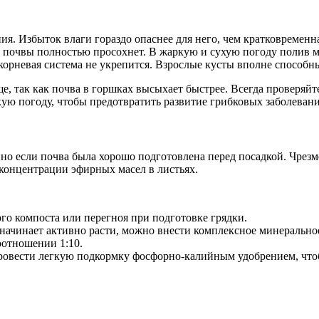
я. Избыток влаги гораздо опаснее для него, чем кратковременна
й почвы полностью просохнет. В жаркую и сухую погоду полив м
корневая система не укрепится. Взрослые кусты вполне способны
аще, так как почва в горшках высыхает быстрее. Всегда проверя
ркую погоду, чтобы предотвратить развитие грибковых заболеван
но если почва была хорошо подготовлена перед посадкой. Чрезм
концентрации эфирных масел в листьях.
го компоста или перегноя при подготовке грядки.
 начинает активно расти, можно внести комплексное минерально
оотношении 1:10.
овести легкую подкормку фосфорно-калийным удобрением, чтоб