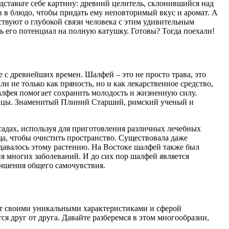
дставьте себе картину: древний целитель, склонившийся над
 в блюдо, чтобы придать ему неповторимый вкус и аромат. А
твуют о глубокой связи человека с этим удивительным
ть его потенциал на полную катушку. Готовы? Тогда поехали!
с древнейших времен. Шалфей – это не просто трава, это
 не только как пряность, но и как лекарственное средство,
алфея помогает сохранить молодость и жизненную силу.
нницы. Знаменитый Плиний Старший, римский ученый и
адах, используя для приготовления различных лечебных
ща, чтобы очистить пространство. Существовала даже
ридавалось этому растению. На Востоке шалфей также был
я многих заболеваний. И до сих пор шалфей является
учшения общего самочувствия.
ет своими уникальными характеристиками и сферой
я друг от друга. Давайте разберемся в этом многообразии,