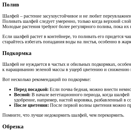
Полив
Шалфей – растение засухоустойчивое и не любит переувлажнени
Поливать шалфей следует умеренно, только когда верхний сло
Молодые растения требуют более регулярного полива, пока их 
Если шалфей растет в контейнере, то поливать его придется ч
старайтесь избегать попадания воды на листья, особенно в жа
Подкормка
Шалфей не нуждается в частых и обильных подкормках, особен
к наращиванию зеленой массы в ущерб цветению и снижению 
Вот несколько рекомендаций по подкормке:
Перед посадкой:
Если почва бедная, можно внести немно
Весной:
В начале вегетационного периода, когда шалфей
удобрение, например, настой коровяка, разбавленный в с
После цветения:
После первой волны цветения можно пр
Помните, что лучше недокормить шалфей, чем перекормить.
Обрезка