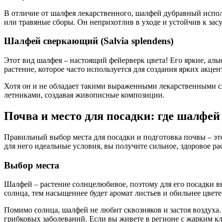
В отличие от шалфея лекарственного, шалфей дубравный испол
или травяные сборы. Он неприхотлив в уходе и устойчив к зас
Шалфей сверкающий (Salvia splendens)
Этот вид шалфея – настоящий фейерверк цвета! Его яркие, ал
растение, которое часто используется для создания ярких акцен
Хотя он и не обладает такими выраженными лекарственными св
летниками, создавая живописные композиции.
Почва и место для посадки: где шалфей 
Правильный выбор места для посадки и подготовка почвы – эт
для него идеальные условия, вы получите сильное, здоровое ра
Выбор места
Шалфей – растение солнцелюбивое, поэтому для его посадки вы
солнца, тем насыщеннее будет аромат листьев и обильнее цвете
Помимо солнца, шалфей не любит сквозняков и застоя воздуха
грибковых заболеваний. Если вы живете в регионе с жарким к