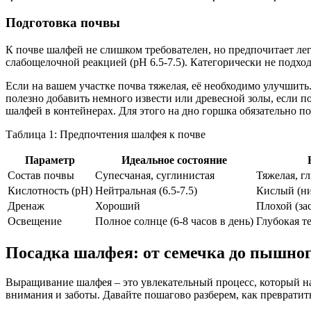
Подготовка почвы
К почве шалфей не слишком требователен, но предпочитает ле
слабощелочной реакцией (pH 6.5-7.5). Категорически не подход
Если на вашем участке почва тяжелая, её необходимо улучшить
полезно добавить немного извести или древесной золы, если 
шалфей в контейнерах. Для этого на дно горшка обязательно п
Таблица 1: Предпочтения шалфея к почве
Параметр
Идеальное состояние
Состав почвы
Супесчаная, суглинистая
Тяжелая, г
Кислотность (pH)
Нейтральная (6.5-7.5)
Кислый (ни
Дренаж
Хороший
Плохой (за
Освещение
Полное солнце (6-8 часов в день)
Глубокая т
Посадка шалфея: от семечка до пышног
Выращивание шалфея – это увлекательный процесс, который нач
внимания и заботы. Давайте пошагово разберем, как преврати