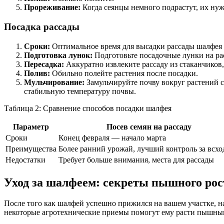
Прореживание:
Когда сеянцы немного подрастут, их нужн
Посадка рассады
Сроки:
Оптимальное время для высадки рассады шалфея в
Подготовка лунок:
Подготовьте посадочные лунки на рас
Пересадка:
Аккуратно извлеките рассаду из стаканчиков, 
Полив:
Обильно полейте растения после посадки.
Мульчирование:
Замульчируйте почву вокруг растений с
стабильную температуру почвы.
Таблица 2: Сравнение способов посадки шалфея
Параметр
Посев семян на рассаду
Сроки
Конец февраля — начало марта
Преимущества
Более ранний урожай, лучший контроль за всх
Недостатки
Требует больше внимания, места для рассады
Уход за шалфеем: секреты пышного рос
После того как шалфей успешно прижился на вашем участке, на
некоторые агротехнические приемы помогут ему расти пышным