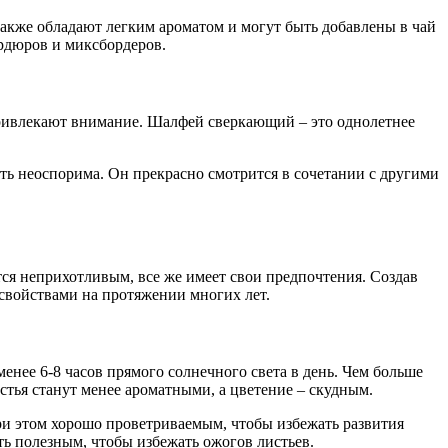
также обладают легким ароматом и могут быть добавлены в чай
ордюров и миксбордеров.
 привлекают внимание. Шалфей сверкающий – это однолетнее
ть неоспорима. Он прекрасно смотрится в сочетании с другими
тся неприхотливым, все же имеет свои предпочтения. Создав
 свойствами на протяжении многих лет.
енее 6-8 часов прямого солнечного света в день. Чем больше
истья станут менее ароматными, а цветение – скудным.
ри этом хорошо проветриваемым, чтобы избежать развития
ть полезным, чтобы избежать ожогов листьев.