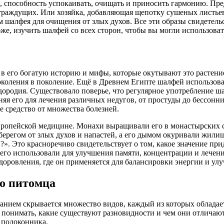
, способность успокаивать, очищать и приносить гармонию. Пре
траждущих. Или хозяйка, добавляющая щепотку сушеных листьев
 шалфея для очищения от злых духов. Все эти образы свидетельс
убже, изучить шалфей со всех сторон, чтобы вы могли использова
 его богатую историю и мифы, которые окутывают это растение 
коления в поколение. Ещё в Древнем Египте шалфей использовали
ородия. Существовало поверье, что регулярное употребление ш
няя его для лечения различных недугов, от простуды до бессо
е средство от множества болезней.
вропейской медицине. Монахи выращивали его в монастырских с
берегом от злых духов и напастей, а его дымом окуривали жили
й?». Это красноречиво свидетельствует о том, какое значение п
его использовали для улучшения памяти, концентрации и лечени
оровления, где он применяется для балансировки энергии и ул
го питомца
ванием скрывается множество видов, каждый из которых облада
понимать, какие существуют разновидности и чем они отличаютс
 подоконника.