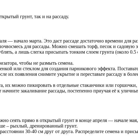
крытый грунт, так и на рассаду.
аля — начало марта. Это даст рассаде достаточно времени для р
чвосмесь для рассады. Можно смешать торф, песок и садовую з
лять, а лишь слегка присыпать тонким слоем грунта (около 0.5 
изатора, чтобы не размыть семена.
нкой или стеклом для создания парникового эффекта. Поставьте 
сле их появления снимите укрытие и переставьте рассаду в боле
та, их можно пикировать в отдельные стаканчики или горшочки, 
 начните закаливание рассады, постепенно приучая её к уличным
о сеять прямо в открытый грунт в конце апреля — начале мая, 
ыше – рыхлый, дренированный грунт.
 расстоянии 30-40 см друг от друга. Распределите семена и прис