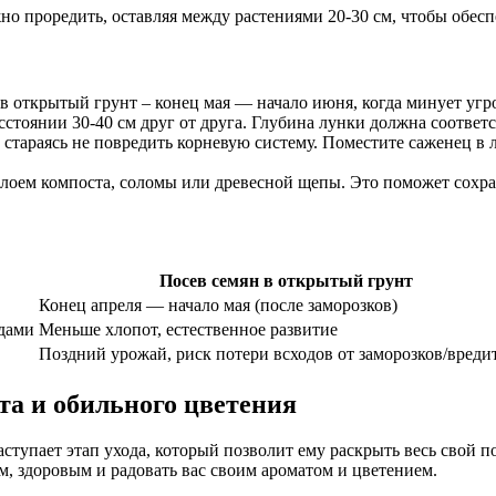
о проредить, оставляя между растениями 20-30 см, чтобы обеспе
 открытый грунт – конец мая — начало июня, когда минует угр
стоянии 30-40 см друг от друга. Глубина лунки должна соответс
стараясь не повредить корневую систему. Поместите саженец в л
лоем компоста, соломы или древесной щепы. Это поможет сохран
Посев семян в открытый грунт
Конец апреля — начало мая (после заморозков)
одами
Меньше хлопот, естественное развитие
Поздний урожай, риск потери всходов от заморозков/вреди
та и обильного цветения
ступает этап ухода, который позволит ему раскрыть весь свой 
, здоровым и радовать вас своим ароматом и цветением.