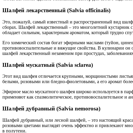
Шалфей лекарственный (Salvia officinalis)
Это, пожалуй, самый известный и распространенный вид шалфе
сборах. Шалфей лекарственный – это многолетний кустарник 
обладает сильным, характерным ароматом, который трудно спут
Его химический состав богат эфирными маслами (туйон, цине
противовоспалительные и вяжущие свойства. В кулинарии он от
шалфей лекарственный незаменим при простудах, заболеваниях
Шалфей мускатный (Salvia sclarea)
Этот вид шалфея отличается крупными, морщинистыми листьям
белыми, розовыми или бледно-фиолетовыми, а его аромат боле
Эфирное масло мускатного шалфея широко используется в па
применяют как спазмолитическое, противовоспалительное и ант
Шалфей дубравный (Salvia nemorosa)
Шалфей дубравный, или лесной шалфей, – это настоящий крас
розовыми цветами выглядят очень эффектно и привлекают множе
в полутени.