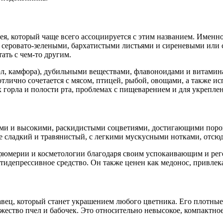
я, который чаще всего ассоциируется с этим названием. Именн
с серовато-зелеными, бархатистыми листьями и сиреневыми или
ать с чем-то другим.
ол, камфора), дубильными веществами, флавоноидами и витамин
лично сочетается с мясом, птицей, рыбой, овощами, а также ис
 горла и полости рта, проблемах с пищеварением и для укрепле
и и высокими, раскидистыми соцветиями, достигающими порой 
е сладкий и травянистый, с легкими мускусными нотками, отсюд
рфюмерии и косметологии благодаря своим успокаивающим и ре
идепрессивное средство. Он также ценен как медонос, привлека
авец, который станет украшением любого цветника. Его плотны
ство пчел и бабочек. Это относительно невысокое, компактное р