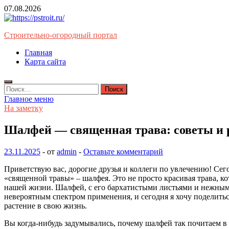
Перейти
07.08.2026
к
содержимому
Строительно-огородный портал
Главная
Карта сайта
Найти:
Главное меню
На заметку
Шалфей — священная трава: советы и
23.11.2025
-
от
admin
-
Оставьте комментарий
Приветствую вас, дорогие друзья и коллеги по увлечению! Сег
«священной травы» – шалфея. Это не просто красивая трава, ко
нашей жизни. Шалфей, с его бархатистыми листьями и нежными
невероятным спектром применения, и сегодня я хочу поделитьс
растение в свою жизнь.
Вы когда-нибудь задумывались, почему шалфей так почитаем в р