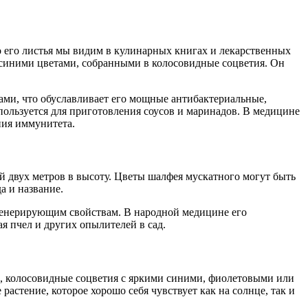
о его листья мы видим в кулинарных книгах и лекарственных
 синими цветами, собранными в колосовидные соцветия. Он
ами, что обуславливает его мощные антибактериальные,
пользуется для приготовления соусов и маринадов. В медицине
ния иммунитета.
двух метров в высоту. Цветы шалфея мускатного могут быть
а и название.
генерирующим свойствам. В народной медицине его
я пчел и других опылителей в сад.
е, колосовидные соцветия с яркими синими, фиолетовыми или
астение, которое хорошо себя чувствует как на солнце, так и