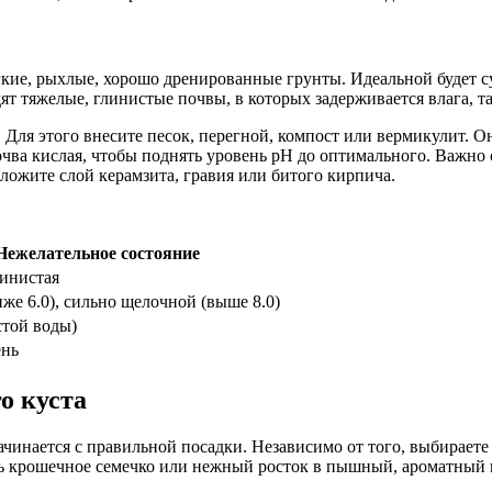
гкие, рыхлые, хорошо дренированные грунты. Идеальной будет с
ят тяжелые, глинистые почвы, в которых задерживается влага, т
. Для этого внесите песок, перегной, компост или вермикулит. 
почва кислая, чтобы поднять уровень pH до оптимального. Важн
оложите слой керамзита, гравия или битого кирпича.
Нежелательное состояние
линистая
же 6.0), сильно щелочной (выше 8.0)
стой воды)
ень
о куста
инается с правильной посадки. Независимо от того, выбираете 
ть крошечное семечко или нежный росток в пышный, ароматный 