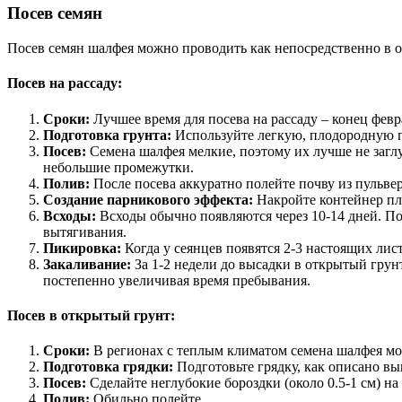
Посев семян
Посев семян шалфея можно проводить как непосредственно в от
Посев на рассаду:
Сроки:
Лучшее время для посева на рассаду – конец февр
Подготовка грунта:
Используйте легкую, плодородную по
Посев:
Семена шалфея мелкие, поэтому их лучше не заглуб
небольшие промежутки.
Полив:
После посева аккуратно полейте почву из пульвер
Создание парникового эффекта:
Накройте контейнер пле
Всходы:
Всходы обычно появляются через 10-14 дней. По
вытягивания.
Пикировка:
Когда у сеянцев появятся 2-3 настоящих лис
Закаливание:
За 1-2 недели до высадки в открытый грунт
постепенно увеличивая время пребывания.
Посев в открытый грунт:
Сроки:
В регионах с теплым климатом семена шалфея можн
Подготовка грядки:
Подготовьте грядку, как описано в
Посев:
Сделайте неглубокие бороздки (около 0.5-1 см) на
Полив:
Обильно полейте.