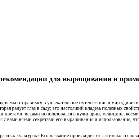
 рекомендации для выращивания и прим
одня мы отправимся в увлекательное путешествие в мир удивител
торая радует глаз в саду; это настоящий кладезь полезных свой
 цветами, веками использовался в кулинарии, медицине, космет
я с вами всеми секретами его выращивания и использования, чт
азных культурах? Его название происходит от латинского слова 