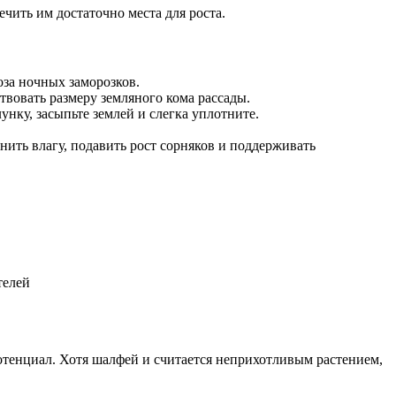
чить им достаточно места для роста.
оза ночных заморозков.
твовать размеру земляного кома рассады.
унку, засыпьте землей и слегка уплотните.
ить влагу, подавить рост сорняков и поддерживать
телей
потенциал. Хотя шалфей и считается неприхотливым растением,