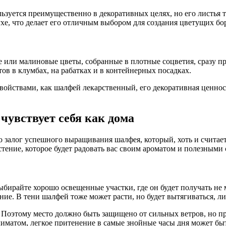
ьзуется преимущественно в декоративных целях, но его листья 
ухе, что делает его отличным выбором для создания цветущих б
ые или малиновые цветы, собранные в плотные соцветия, сразу
тов в клумбах, на рабатках и в контейнерных посадках.
ойствами, как шалфей лекарственный, его декоративная ценнос
чувствует себя как дома
о залог успешного выращивания шалфея, который, хоть и считае
стение, которое будет радовать вас своим ароматом и полезными
бирайте хорошо освещенные участки, где он будет получать не м
ние. В тени шалфей тоже может расти, но будет вытягиваться, л
. Поэтому место должно быть защищено от сильных ветров, но п
лиматом, легкое притенение в самые знойные часы дня может бы