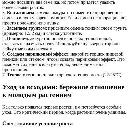
можно посадить два семечка, но потом придется удалить
более слабый росток.
3.
Высаживаем семена
: аккуратно поместите пророщенное
семечко в лунку корешком вниз. Если семена не проращивали,
просто положите их в лунку.
4.
Засыпаем грунтом
: присыпьте семена тонким слоем грунта
(примерно 1,5-2 см) и слегка уплотните.
5.
Поливаем
: аккуратно полейте посевы теплой водой,
стараясь не размыть почву. Используйте пульверизатор или
лейку с мелким ситечком.
6.
Создаем парниковый эффект
: накройте горшок пищевой
пленкой или стеклом, чтобы создать парниковый эффект. Это
поможет сохранить влагу и тепло, необходимые для
прорастания.
7.
Теплое место
: поставьте горшок в теплое место (22-25°C).
Уход за всходами: бережное отношение
к молодым растениям
Как только появятся первые ростки, им потребуется особый
уход. Это критический период, когда растения очень уязвимы.
Свет: главное условие роста