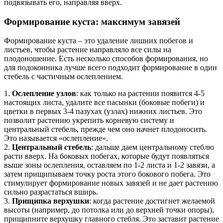
подвязывать его, направляя вверх.
Формирование куста: максимум завязей
Формирование куста – это удаление лишних побегов и
листьев, чтобы растение направляло все силы на
плодоношение. Есть несколько способов формирования, но
для подоконника лучше всего подходит формирование в один
стебель с частичным ослеплением.
1.
Ослепление узлов
: как только на растении появится 4-5
настоящих листа, удалите все пасынки (боковые побеги) и
цветки в первых 3-4 пазухах (узлах) нижних листьев. Это
позволит растению укрепить корневую систему и
центральный стебель, прежде чем оно начнет плодоносить.
Это называется «ослепление».
2.
Центральный стебель
: дальше даем центральному стеблю
расти вверх. На боковых побегах, которые будут появляться
выше зоны ослепления, оставляем по 1-2 листа и 1-2 завязи, а
затем прищипываем точку роста этого бокового побега. Это
стимулирует формирование новых завязей и не дает растению
сильно разрастаться вширь.
3.
Прищипка верхушки
: когда растение достигнет желаемой
высоты (например, до потолка или до верхней точки опоры),
прищипните верхушку главного стебля. Это заставит растение