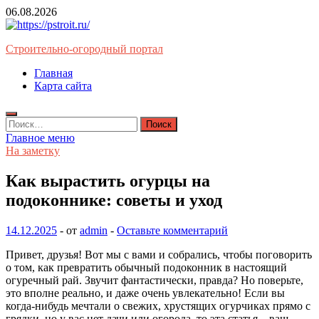
Перейти
06.08.2026
к
содержимому
Строительно-огородный портал
Главная
Карта сайта
Найти:
Главное меню
На заметку
Как вырастить огурцы на
подоконнике: советы и уход
14.12.2025
-
от
admin
-
Оставьте комментарий
Привет, друзья! Вот мы с вами и собрались, чтобы поговорить
о том, как превратить обычный подоконник в настоящий
огуречный рай. Звучит фантастически, правда? Но поверьте,
это вполне реально, и даже очень увлекательно! Если вы
когда-нибудь мечтали о свежих, хрустящих огурчиках прямо с
грядки, но у вас нет дачи или огорода, то эта статья – ваш