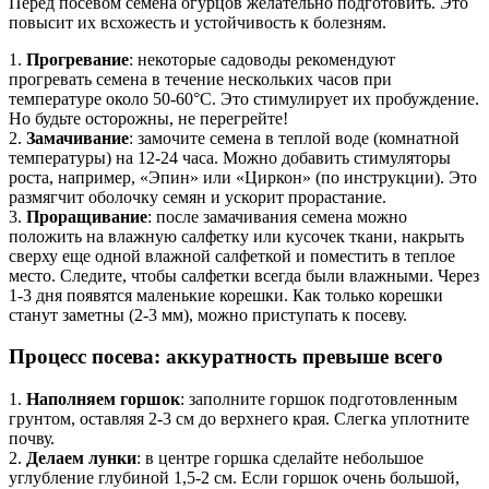
Перед посевом семена огурцов желательно подготовить. Это
повысит их всхожесть и устойчивость к болезням.
1.
Прогревание
: некоторые садоводы рекомендуют
прогревать семена в течение нескольких часов при
температуре около 50-60°C. Это стимулирует их пробуждение.
Но будьте осторожны, не перегрейте!
2.
Замачивание
: замочите семена в теплой воде (комнатной
температуры) на 12-24 часа. Можно добавить стимуляторы
роста, например, «Эпин» или «Циркон» (по инструкции). Это
размягчит оболочку семян и ускорит прорастание.
3.
Проращивание
: после замачивания семена можно
положить на влажную салфетку или кусочек ткани, накрыть
сверху еще одной влажной салфеткой и поместить в теплое
место. Следите, чтобы салфетки всегда были влажными. Через
1-3 дня появятся маленькие корешки. Как только корешки
станут заметны (2-3 мм), можно приступать к посеву.
Процесс посева: аккуратность превыше всего
1.
Наполняем горшок
: заполните горшок подготовленным
грунтом, оставляя 2-3 см до верхнего края. Слегка уплотните
почву.
2.
Делаем лунки
: в центре горшка сделайте небольшое
углубление глубиной 1,5-2 см. Если горшок очень большой,