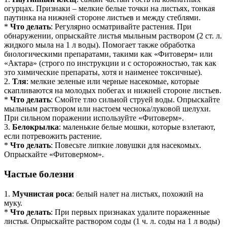
огурцах. Признаки – мелкие белые точки на листьях, тонкая
паутинка на нижней стороне листьев и между стеблями.
*
Что делать
: Регулярно осматривайте растения. При
обнаружении, опрыскайте листья мыльным раствором (2 ст. л.
жидкого мыла на 1 л воды). Помогает также обработка
биологическими препаратами, такими как «Фитоверм» или
«Актара» (строго по инструкции и с осторожностью, так как
это химические препараты, хотя и наименее токсичные).
2.
Тля
: мелкие зеленые или черные насекомые, которые
скапливаются на молодых побегах и нижней стороне листьев.
*
Что делать
: Смойте тлю сильной струей воды. Опрыскайте
мыльным раствором или настоем чеснока/луковой шелухи.
При сильном поражении используйте «Фитоверм».
3.
Белокрылка
: маленькие белые мошки, которые взлетают,
если потревожить растение.
*
Что делать
: Повесьте липкие ловушки для насекомых.
Опрыскайте «Фитовермом».
Частые болезни
1.
Мучнистая роса
: белый налет на листьях, похожий на
муку.
*
Что делать
: При первых признаках удалите пораженные
листья. Опрыскайте раствором соды (1 ч. л. соды на 1 л воды)