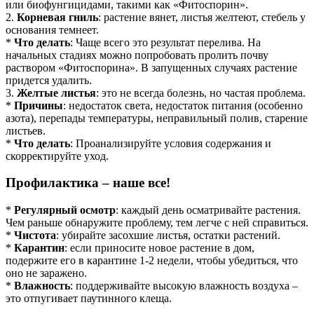
или биофунгицидами, такими как «Фитоспорин».
2.
Корневая гниль
: растение вянет, листья желтеют, стебель у
основания темнеет.
*
Что делать
: Чаще всего это результат перелива. На
начальных стадиях можно попробовать пролить почву
раствором «Фитоспорина». В запущенных случаях растение
придется удалить.
3.
Желтые листья
: это не всегда болезнь, но частая проблема.
*
Причины
: недостаток света, недостаток питания (особенно
азота), перепады температуры, неправильный полив, старение
листьев.
*
Что делать
: Проанализируйте условия содержания и
скорректируйте уход.
Профилактика – наше все!
*
Регулярный осмотр
: каждый день осматривайте растения.
Чем раньше обнаружите проблему, тем легче с ней справиться.
*
Чистота
: убирайте засохшие листья, остатки растений.
*
Карантин
: если приносите новое растение в дом,
подержите его в карантине 1-2 недели, чтобы убедиться, что
оно не заражено.
*
Влажность
: поддерживайте высокую влажность воздуха –
это отпугивает паутинного клеща.