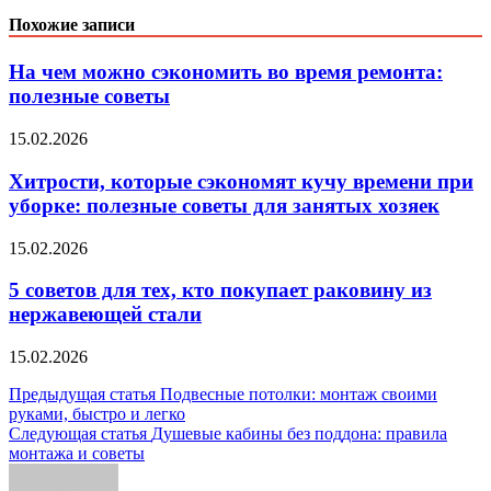
Похожие записи
На чем можно сэкономить во время ремонта:
полезные советы
15.02.2026
Хитрости, которые сэкономят кучу времени при
уборке: полезные советы для занятых хозяек
15.02.2026
5 советов для тех, кто покупает раковину из
нержавеющей стали
15.02.2026
Навигация
Предыдущая статья
Подвесные потолки: монтаж своими
руками, быстро и легко
по
Следующая статья
Душевые кабины без поддона: правила
записям
монтажа и советы