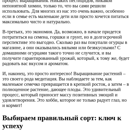
процесс выращивания. Никаких пестицидов, никакой
непонятной химии, только то, что вы сами решили
использовать. Для многих из нас это очень важно, особенно
если в семье есть маленькие дети или просто хочется питаться
максимально чисто и натурально.
В-третьих, это экономия. Да, возможно, в начале придется
потратиться на семена, горшки и грунт, но в долгосрочной
перспективе это выгодно. Сколько раз вы покупали огурцы в
магазине, а они оказывались вялыми или безвкусными? С
домашними огурцами такого точно не случится, и вы
получите гарантированный урожай, который, к тому же, будет
радовать вас вкусом и ароматом.
И, наконец, это просто интересно! Выращивание растений –
это своего рода медитация. Вы наблюдаете за тем, как
маленькое семечко превращается в крепкий росток, а затем – в
полноценное растение, дающее плоды. Это удивительный
процесс, который приносит массу позитивных эмоций и
удовлетворения. Это хобби, которое не только радует глаз, но
и кормит!
Выбираем правильный сорт: ключ к
успеху