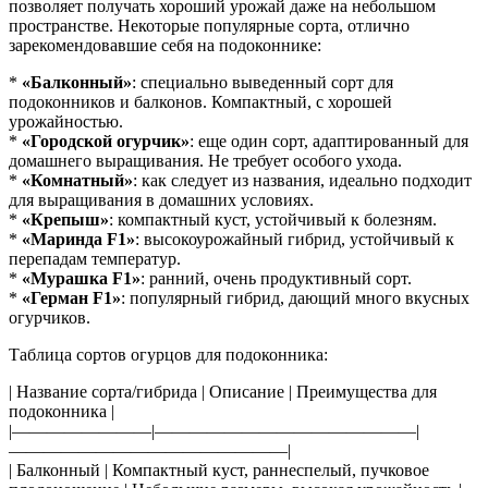
позволяет получать хороший урожай даже на небольшом
пространстве. Некоторые популярные сорта, отлично
зарекомендовавшие себя на подоконнике:
*
«Балконный»
: специально выведенный сорт для
подоконников и балконов. Компактный, с хорошей
урожайностью.
*
«Городской огурчик»
: еще один сорт, адаптированный для
домашнего выращивания. Не требует особого ухода.
*
«Комнатный»
: как следует из названия, идеально подходит
для выращивания в домашних условиях.
*
«Крепыш»
: компактный куст, устойчивый к болезням.
*
«Маринда F1»
: высокоурожайный гибрид, устойчивый к
перепадам температур.
*
«Мурашка F1»
: ранний, очень продуктивный сорт.
*
«Герман F1»
: популярный гибрид, дающий много вкусных
огурчиков.
Таблица сортов огурцов для подоконника:
| Название сорта/гибрида | Описание | Преимущества для
подоконника |
|————————|———————————————|
————————————————|
| Балконный | Компактный куст, раннеспелый, пучковое