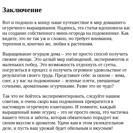
Заключение
Вот и подошло к концу наше путешествие в мир домашнего
огуречного выращивания. Надеюсь, эта статья вдохновила вас
на создание собственного мини-огорода на подоконнике. Как
видите, это не так уж и сложно, но требует внимания,
терпения и, конечно же, любви к растениям.
Выращивание огурцов дома – это не просто способ получить
свежие овощи. Это целый мир наблюдений, экспериментов и
маленьких побед. Это возможность отдохнуть от суеты,
погрузиться в процесс и получить огромное удовольствие от
результатов своего труда. Представьте себе: за окном – зима,
снег, а у вас на подоконнике – зеленые плети, увешанные
сочными, ароматными огурчиками. Разве это не чудо?
Так что не бойтесь экспериментировать, следуйте нашим
советам, и очень скоро ваш подоконник превратится в
настоящую огуречную плантацию. И помните, каждый
выращенный вами огурец – это не просто овощ, это частичка
вашего тепла и заботы, которая обязательно порадует вас
своим вкусом и ароматом. Удачи вам в этом увлекательном
деле, и пусть ваш урожай будет обильным и вкусным!