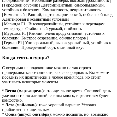
плодоношение | Небольшие размеры, высокая урожайность |
| Городской огурчик | Детерминантный, самоопыляемый,
устойчив к болезням | Компактность, неприхотливость |
| Комнатный | Ранний, партенокарпический, небольшой плод |
Адаптирован к комнатным условиям |
| Маринда F1 | Высокоурожайный, устойчив к перепадам
температур | Стабильный урожай, стойкость |
| Мурашка F1 | Ранний, очень продуктивный, устойчив к
болезням | Быстрое созревание, обилие плодов |
| Герман F1 | Универсальный, высокоурожайный, устойчив к
болезням | Проверенный сорт, отличный вкус |
Когда сеять огурцы?
С огурцами на подоконнике можно не так строго
придерживаться сезонности, как с огородными. Вы можете
посадить их практически в любое время года, но стоит
учитывать некоторые моменты.
*
Весна (март-апрель)
: это идеальное время. Световой день
уже достаточно длинный, солнца много, и растениям будет
комфортно.
*
Лето (май-июль)
: тоже хороший вариант. Условия
приближены к идеальным.
*
Осень (август-сентябрь)
: можно посадить, но, возможно,