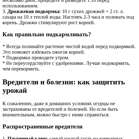
несколько дней, процедите и разведите 1:10 перед
использованием.
3.
Дрожжевая подкормка
: 10 г сухих дрожжей + 2 ст. л.
сахара на 10 л теплой воды. Настоять 2-3 часа и поливать под
корень. Дрожжи стимулируют рост корней.
Как правильно подкармливать?
* Всегда поливайте растение чистой водой перед подкормкой.
Это поможет избежать ожогов корней.
* Подкормки проводите утром.
* Не переусердствуйте с удобрениями. Лучше недокормить,
чем перекормить.
Вредители и болезни: как защитить
урожай
К сожалению, даже в домашних условиях огурцы не
застрахованы от вредителей и болезней. Но если быть
внимательным, можно быстро с ними справиться.
Распространенные вредители
1.
Паутинный клещ
: самый частый гость на комнатных