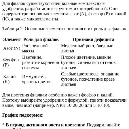
Для фиалок существуют специальные комплексные
удобрения, разработанные с учетом их потребностей. Они
содержат три основных элемента: азот (N), фосфор (P) и калий
(K), а также микроэлементы.
Таблица 2: Основные элементы питания и их роль для фиалок
Элемент
Роль для фиалок
Признаки дефицита
Рост зеленой
Медленный рост, бледные
Азот (N)
массы
листья
Цветение,
Плохое цветение, мелкие
Фосфор
развитие корневой
бутоны, синеватый оттенок
(P)
системы
листьев
Слабые цветоносы, опадание
Калий
Иммунитет,
бутонов, пожелтение краев
(K)
яркость цветов
листьев
Для цветения фиалкам особенно важен фосфор и калий.
Поэтому выбирайте удобрения с формулой, где эти показатели
выше, чем азот (например, NPK 10-20-20 или 5-10-10).
График подкормок:
*
В период активного роста и цветения:
Подкармливайте