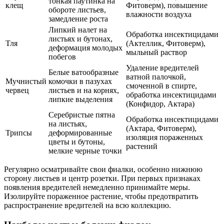
тонкая паутинка на
клещ
Фитоверм), повышение
обороте листьев,
влажности воздуха
замедление роста
Липкий налет на
Обработка инсектицидами
листьях и бутонах,
Тля
(Актеллик, Фитоверм),
деформация молодых
мыльный раствор
побегов
Удаление вредителей
Белые ватообразные
ватной палочкой,
Мучнистый
комочки в пазухах
смоченной в спирте,
червец
листьев и на корнях,
обработка инсектицидами
липкие выделения
(Конфидор, Актара)
Серебристые пятна
Обработка инсектицидами
на листьях,
(Актара, Фитоверм),
Трипсы
деформированные
изоляция пораженных
цветы и бутоны,
растений
мелкие черные точки
Регулярно осматривайте свои фиалки, особенно нижнюю
сторону листьев и центр розетки. При первых признаках
появления вредителей немедленно принимайте меры.
Изолируйте пораженное растение, чтобы предотвратить
распространение вредителей на всю коллекцию.