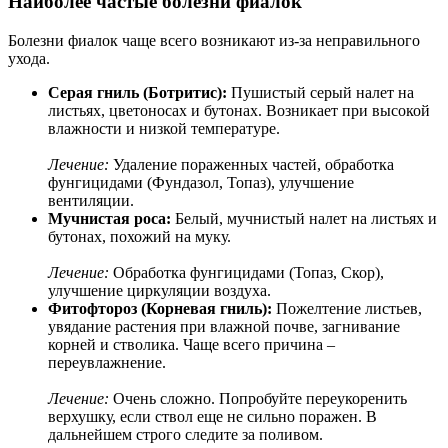
Наиболее частые болезни фиалок
Болезни фиалок чаще всего возникают из-за неправильного
ухода.
Серая гниль (Ботритис):
Пушистый серый налет на
листьях, цветоносах и бутонах. Возникает при высокой
влажности и низкой температуре.
Лечение:
Удаление пораженных частей, обработка
фунгицидами (Фундазол, Топаз), улучшение
вентиляции.
Мучнистая роса:
Белый, мучнистый налет на листьях и
бутонах, похожий на муку.
Лечение:
Обработка фунгицидами (Топаз, Скор),
улучшение циркуляции воздуха.
Фитофтороз (Корневая гниль):
Пожелтение листьев,
увядание растения при влажной почве, загнивание
корней и стволика. Чаще всего причина –
переувлажнение.
Лечение:
Очень сложно. Попробуйте переукоренить
верхушку, если ствол еще не сильно поражен. В
дальнейшем строго следите за поливом.