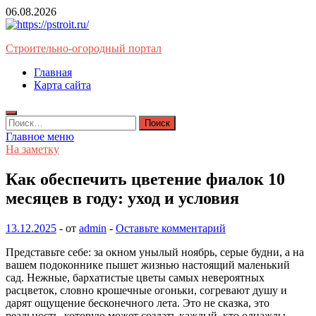
Перейти
06.08.2026
к
содержимому
Строительно-огородный портал
Главная
Карта сайта
Найти:
Главное меню
На заметку
Как обеспечить цветение фиалок 10
месяцев в году: уход и условия
13.12.2025
-
от
admin
-
Оставьте комментарий
Представьте себе: за окном унылый ноябрь, серые будни, а на
вашем подоконнике пышет жизнью настоящий маленький
сад. Нежные, бархатистые цветы самых невероятных
расцветок, словно крошечные огоньки, согревают душу и
дарят ощущение бесконечного лета. Это не сказка, это
реальность, которую может создать каждый, кто однажды