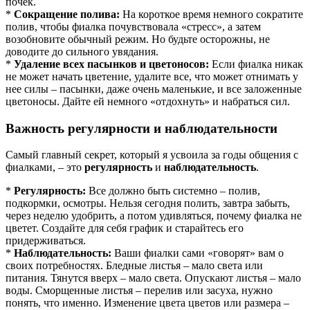
почек.
*
Сокращение полива:
На короткое время немного сократите
полив, чтобы фиалка почувствовала «стресс», а затем
возобновите обычный режим. Но будьте осторожны, не
доводите до сильного увядания.
*
Удаление всех пасынков и цветоносов:
Если фиалка никак
не может начать цветение, удалите все, что может отнимать у
нее силы – пасынки, даже очень маленькие, и все заложенные
цветоносы. Дайте ей немного «отдохнуть» и набраться сил.
Важность регулярности и наблюдательности
Самый главный секрет, который я усвоила за годы общения с
фиалками, – это
регулярность
и
наблюдательность
.
*
Регулярность:
Все должно быть системно – полив,
подкормки, осмотры. Нельзя сегодня полить, завтра забыть,
через неделю удобрить, а потом удивляться, почему фиалка не
цветет. Создайте для себя график и старайтесь его
придерживаться.
*
Наблюдательность:
Ваши фиалки сами «говорят» вам о
своих потребностях. Бледные листья – мало света или
питания. Тянутся вверх – мало света. Опускают листья – мало
воды. Сморщенные листья – перелив или засуха, нужно
понять, что именно. Изменение цвета цветов или размера –