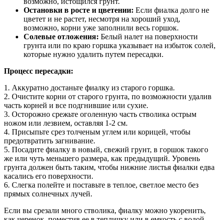
возможно, истощился грунт.
Остановки в росте и цветении:
Если фиалка долго не
цветет и не растет, несмотря на хороший уход,
возможно, корни уже заполнили весь горшок.
Солевые отложения:
Белый налет на поверхности
грунта или по краю горшка указывает на избыток солей,
которые нужно удалить путем пересадки.
Процесс пересадки:
1. Аккуратно достаньте фиалку из старого горшка.
2. Очистите корни от старого грунта, по возможности удалив
часть корней и все подгнившие или сухие.
3. Осторожно срежьте оголенную часть стволика острым
ножом или лезвием, оставляя 1-2 см.
4. Присыпьте срез толченым углем или корицей, чтобы
предотвратить загнивание.
5. Посадите фиалку в новый, свежий грунт, в горшок такого
же или чуть меньшего размера, как предыдущий. Уровень
грунта должен быть таким, чтобы нижние листья фиалки едва
касались его поверхности.
6. Слегка полейте и поставьте в теплое, светлое место без
прямых солнечных лучей.
Если вы срезали много стволика, фиалку можно укоренить,
как черенок, поместив ее в тепличку или в емкость с водой,