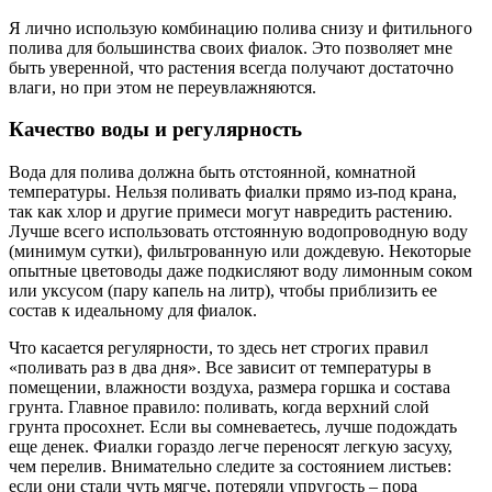
Я лично использую комбинацию полива снизу и фитильного
полива для большинства своих фиалок. Это позволяет мне
быть уверенной, что растения всегда получают достаточно
влаги, но при этом не переувлажняются.
Качество воды и регулярность
Вода для полива должна быть отстоянной, комнатной
температуры. Нельзя поливать фиалки прямо из-под крана,
так как хлор и другие примеси могут навредить растению.
Лучше всего использовать отстоянную водопроводную воду
(минимум сутки), фильтрованную или дождевую. Некоторые
опытные цветоводы даже подкисляют воду лимонным соком
или уксусом (пару капель на литр), чтобы приблизить ее
состав к идеальному для фиалок.
Что касается регулярности, то здесь нет строгих правил
«поливать раз в два дня». Все зависит от температуры в
помещении, влажности воздуха, размера горшка и состава
грунта. Главное правило: поливать, когда верхний слой
грунта просохнет. Если вы сомневаетесь, лучше подождать
еще денек. Фиалки гораздо легче переносят легкую засуху,
чем перелив. Внимательно следите за состоянием листьев:
если они стали чуть мягче, потеряли упругость – пора