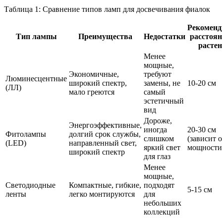
Таблица 1: Сравнение типов ламп для досвечивания фиалок
Рекоменд
Тип лампы
Преимущества
Недостатки
расстоян
расте
Менее
мощные,
Экономичные,
требуют
Люминесцентные
широкий спектр,
замены, не
10-20 см
(ЛЛ)
мало греются
самый
эстетичный
вид
Дороже,
Энергоэффективные,
иногда
20-30 см
Фитолампы
долгий срок службы,
слишком
(зависит о
(LED)
направленный свет,
яркий свет
мощности
широкий спектр
для глаз
Менее
мощные,
Светодиодные
Компактные, гибкие,
подходят
5-15 см
ленты
легко монтируются
для
небольших
коллекций