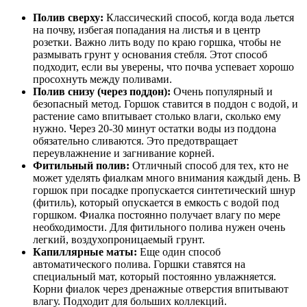
Полив сверху:
Классический способ, когда вода льется
на почву, избегая попадания на листья и в центр
розетки. Важно лить воду по краю горшка, чтобы не
размывать грунт у основания стебля. Этот способ
подходит, если вы уверены, что почва успевает хорошо
просохнуть между поливами.
Полив снизу (через поддон):
Очень популярный и
безопасный метод. Горшок ставится в поддон с водой, и
растение само впитывает столько влаги, сколько ему
нужно. Через 20-30 минут остатки воды из поддона
обязательно сливаются. Это предотвращает
переувлажнение и загнивание корней.
Фитильный полив:
Отличный способ для тех, кто не
может уделять фиалкам много внимания каждый день. В
горшок при посадке пропускается синтетический шнур
(фитиль), который опускается в емкость с водой под
горшком. Фиалка постоянно получает влагу по мере
необходимости. Для фитильного полива нужен очень
легкий, воздухопроницаемый грунт.
Капиллярные маты:
Еще один способ
автоматического полива. Горшки ставятся на
специальный мат, который постоянно увлажняется.
Корни фиалок через дренажные отверстия впитывают
влагу. Подходит для больших коллекций.