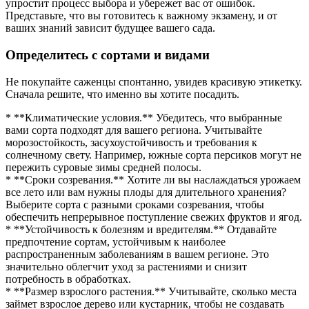
упростит процесс выбора и убережет вас от ошибок.
Представьте, что вы готовитесь к важному экзамену, и от
ваших знаний зависит будущее вашего сада.
Определитесь с сортами и видами
Не покупайте саженцы спонтанно, увидев красивую этикетку.
Сначала решите, что именно вы хотите посадить.
* **Климатические условия.** Убедитесь, что выбранные
вами сорта подходят для вашего региона. Учитывайте
морозостойкость, засухоустойчивость и требования к
солнечному свету. Например, южные сорта персиков могут не
пережить суровые зимы средней полосы.
* **Сроки созревания.** Хотите ли вы наслаждаться урожаем
все лето или вам нужны плоды для длительного хранения?
Выберите сорта с разными сроками созревания, чтобы
обеспечить непрерывное поступление свежих фруктов и ягод.
* **Устойчивость к болезням и вредителям.** Отдавайте
предпочтение сортам, устойчивым к наиболее
распространенным заболеваниям в вашем регионе. Это
значительно облегчит уход за растениями и снизит
потребность в обработках.
* **Размер взрослого растения.** Учитывайте, сколько места
займет взрослое дерево или кустарник, чтобы не создавать