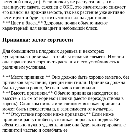
весенней посадки). Если почки уже распустились, а вы
планируете сажать саженец с ОКС, это значительно снижает
его шансы на приживаемость, так как растение уже активно
вегетирует и будет тратить много сил на адаптацию.
* **Цвет и блеск.** Здоровые почки обычно имеют
характерный для вида цвет и небольшой блеск.
Прививка: залог сортности
Для большинства плодовых деревьев и некоторых
кустарников прививка – это обязательный элемент. Именно
она гарантирует сортность растения и его устойчивость к
различным условиям.
* **Место прививки.** Оно должно быть хорошо заметно, без
признаков зарастания, трещин или гнили. Прививка должна
быть сделана ровно, без наплывов или впадин.
* **Высота прививки.** Обычно прививка находится на
высоте 5-15 см от корневой шейки (место перехода ствола в
корень). Слишком низкая или слишком высокая прививка
может быть нежелательна, в зависимости от культуры.
* **Отсутствие поросли ниже прививки.** Если ниже
прививки растут побеги, это дикая поросль от подвоя. Ее
обязательно нужно удалять, иначе она будет конкурировать с
привитой частью и ослаблять ее.