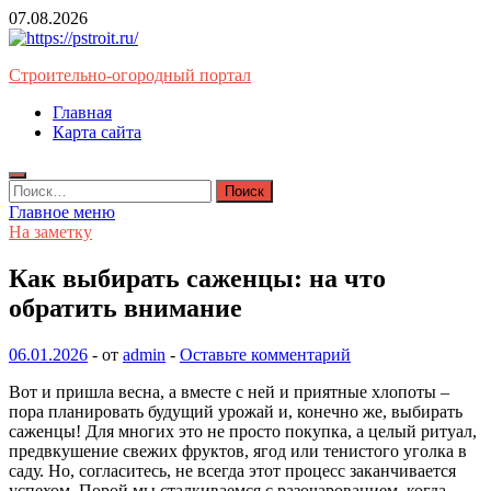
Перейти
07.08.2026
к
содержимому
Строительно-огородный портал
Главная
Карта сайта
Найти:
Главное меню
На заметку
Как выбирать саженцы: на что
обратить внимание
06.01.2026
-
от
admin
-
Оставьте комментарий
Вот и пришла весна, а вместе с ней и приятные хлопоты –
пора планировать будущий урожай и, конечно же, выбирать
саженцы! Для многих это не просто покупка, а целый ритуал,
предвкушение свежих фруктов, ягод или тенистого уголка в
саду. Но, согласитесь, не всегда этот процесс заканчивается
успехом. Порой мы сталкиваемся с разочарованием, когда