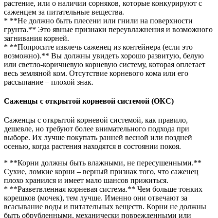
растение, или о наличии сорняков, которые конкурируют с
саженцем за питательные вещества.
* **Не должно быть плесени или гнили на поверхности
грунта.** Это явные признаки переувлажнения и возможного
загнивания корней.
* **Попросите извлечь саженец из контейнера (если это
возможно).** Вы должны увидеть хорошо развитую, белую
или светло-коричневую корневую систему, которая оплетает
весь земляной ком. Отсутствие корневого кома или его
рассыпание – плохой знак.
Саженцы с открытой корневой системой (ОКС)
Саженцы с открытой корневой системой, как правило,
дешевле, но требуют более внимательного подхода при
выборе. Их лучше покупать ранней весной или поздней
осенью, когда растения находятся в состоянии покоя.
* **Корни должны быть влажными, не пересушенными.**
Сухие, ломкие корни – верный признак того, что саженец
плохо хранился и имеет мало шансов прижиться.
* **Разветвленная корневая система.** Чем больше тонких
корешков (мочек), тем лучше. Именно они отвечают за
всасывание воды и питательных веществ. Корни не должны
быть обрубленными, механически поврежденными или