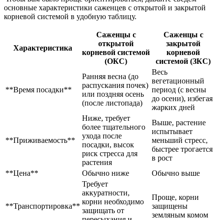
основные характеристики саженцев с открытой и закрытой
корневой системой в удобную таблицу.
Саженцы с
Саженцы с
открытой
закрытой
Характеристика
корневой системой
корневой
(ОКС)
системой (ЗКС)
Весь
Ранняя весна (до
вегетационный
распускания почек)
**Время посадки**
период (с весны
или поздняя осень
до осени), избегая
(после листопада)
жарких дней
Ниже, требует
Выше, растение
более тщательного
испытывает
ухода после
**Приживаемость**
меньший стресс,
посадки, высок
быстрее трогается
риск стресса для
в рост
растения
**Цена**
Обычно ниже
Обычно выше
Требует
аккуратности,
Проще, корни
корни необходимо
**Транспортировка**
защищены
защищать от
земляным комом
пересыхания и