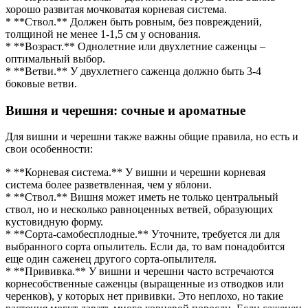
хорошо развитая мочковатая корневая система.
* **Ствол.** Должен быть ровным, без повреждений,
толщиной не менее 1-1,5 см у основания.
* **Возраст.** Однолетние или двухлетние саженцы –
оптимальный выбор.
* **Ветви.** У двухлетнего саженца должно быть 3-4
боковые ветви.
Вишня и черешня: сочные и ароматные
Для вишни и черешни также важны общие правила, но есть и
свои особенности:
* **Корневая система.** У вишни и черешни корневая
система более разветвленная, чем у яблони.
* **Ствол.** Вишня может иметь не только центральный
ствол, но и несколько равноценных ветвей, образующих
кустовидную форму.
* **Сорта-самобесплодные.** Уточните, требуется ли для
выбранного сорта опылитель. Если да, то вам понадобится
еще один саженец другого сорта-опылителя.
* **Прививка.** У вишни и черешни часто встречаются
корнесобственные саженцы (выращенные из отводков или
черенков), у которых нет прививки. Это неплохо, но такие