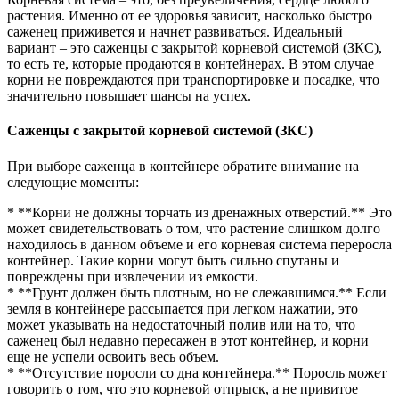
растения. Именно от ее здоровья зависит, насколько быстро
саженец приживется и начнет развиваться. Идеальный
вариант – это саженцы с закрытой корневой системой (ЗКС),
то есть те, которые продаются в контейнерах. В этом случае
корни не повреждаются при транспортировке и посадке, что
значительно повышает шансы на успех.
Саженцы с закрытой корневой системой (ЗКС)
При выборе саженца в контейнере обратите внимание на
следующие моменты:
* **Корни не должны торчать из дренажных отверстий.** Это
может свидетельствовать о том, что растение слишком долго
находилось в данном объеме и его корневая система переросла
контейнер. Такие корни могут быть сильно спутаны и
повреждены при извлечении из емкости.
* **Грунт должен быть плотным, но не слежавшимся.** Если
земля в контейнере рассыпается при легком нажатии, это
может указывать на недостаточный полив или на то, что
саженец был недавно пересажен в этот контейнер, и корни
еще не успели освоить весь объем.
* **Отсутствие поросли со дна контейнера.** Поросль может
говорить о том, что это корневой отпрыск, а не привитое