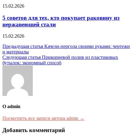
15.02.2026
5 советов для тех, кто покупает раковину из
нержавеющей стали
15.02.2026
Навигация
Предыдущая статья
Качели-пергола своими руками: чертежи
и материалы
по
Следующая статья
Прикорневой полив из пластиковых
записям
бутылок: экономный способ
О admin
Посмотреть все записи автора admin →
Добавить комментарий