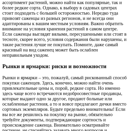
ассортимент растений, можно найти как популярные, так и
более редкие сорта. Однако, к выбору в садовых центрах
стоит подходить с большей осторожностью. Нередко туда
привозят саженцы из разных регионов, и не всегда они
адаптированы к вашим местным условиям. Важно обратить
внимание на условия хранения растений в самом центре.
Если саженцы выглядят вялыми, пересушенными или стоят в
тесноте, скорее всего, условия содержания были нарушены, и
такие растения лучше не покупать. Помните, даже самый
красивый на вид саженец может быть ослаблен
неправильным уходом.
Рынки и ярмарки: риски и возможности
Рынки и ярмарки – это, пожалуй, самый рискованный способ
покупки саженцев. Здесь, конечно, можно найти очень
привлекательные цены и, порой, редкие сорта. Но именно
здесь чаще всего встречаются недобросовестные продавцы,
которые выдают одно за другое, продают больные или
ослабленные растения, а то и вовсе предлагают дички вместо
сортовых экземпляров. Будьте предельно внимательны! Если
вы все же решились на покупку на рынке, обязательно
требуйте документы, подтверждающие сортность и
происхождение саженца. Внимательно осматривайте
растение, не стесняйтесь задавать много вопросов и