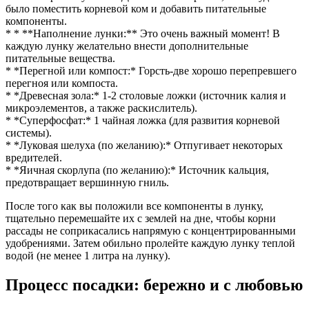
было поместить корневой ком и добавить питательные
компоненты.
* * **Наполнение лунки:** Это очень важный момент! В
каждую лунку желательно внести дополнительные
питательные вещества.
* *Перегной или компост:* Горсть-две хорошо перепревшего
перегноя или компоста.
* *Древесная зола:* 1-2 столовые ложки (источник калия и
микроэлементов, а также раскислитель).
* *Суперфосфат:* 1 чайная ложка (для развития корневой
системы).
* *Луковая шелуха (по желанию):* Отпугивает некоторых
вредителей.
* *Яичная скорлупа (по желанию):* Источник кальция,
предотвращает вершинную гниль.
После того как вы положили все компоненты в лунку,
тщательно перемешайте их с землей на дне, чтобы корни
рассады не соприкасались напрямую с концентрированными
удобрениями. Затем обильно пролейте каждую лунку теплой
водой (не менее 1 литра на лунку).
Процесс посадки: бережно и с любовью