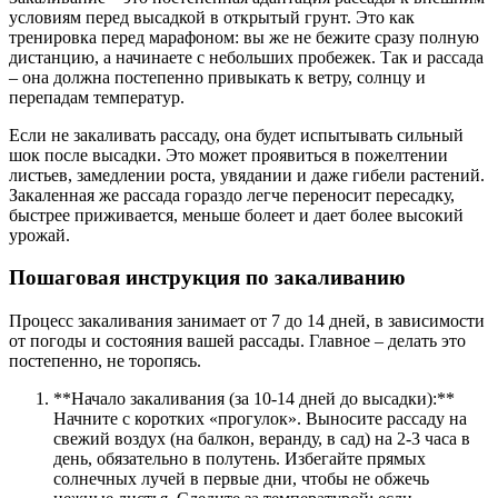
условиям перед высадкой в открытый грунт. Это как
тренировка перед марафоном: вы же не бежите сразу полную
дистанцию, а начинаете с небольших пробежек. Так и рассада
– она должна постепенно привыкать к ветру, солнцу и
перепадам температур.
Если не закаливать рассаду, она будет испытывать сильный
шок после высадки. Это может проявиться в пожелтении
листьев, замедлении роста, увядании и даже гибели растений.
Закаленная же рассада гораздо легче переносит пересадку,
быстрее приживается, меньше болеет и дает более высокий
урожай.
Пошаговая инструкция по закаливанию
Процесс закаливания занимает от 7 до 14 дней, в зависимости
от погоды и состояния вашей рассады. Главное – делать это
постепенно, не торопясь.
**Начало закаливания (за 10-14 дней до высадки):**
Начните с коротких «прогулок». Выносите рассаду на
свежий воздух (на балкон, веранду, в сад) на 2-3 часа в
день, обязательно в полутень. Избегайте прямых
солнечных лучей в первые дни, чтобы не обжечь