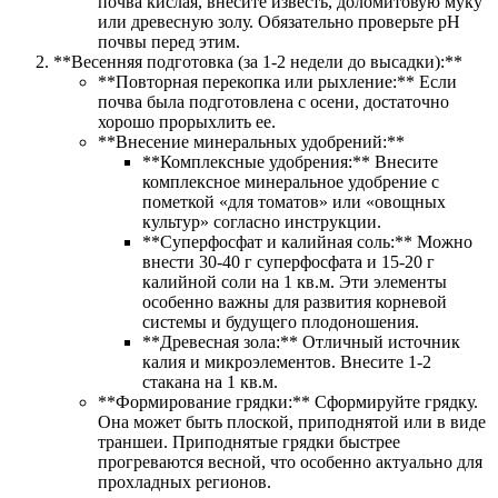
почва кислая, внесите известь, доломитовую муку
или древесную золу. Обязательно проверьте pH
почвы перед этим.
**Весенняя подготовка (за 1-2 недели до высадки):**
**Повторная перекопка или рыхление:** Если
почва была подготовлена с осени, достаточно
хорошо прорыхлить ее.
**Внесение минеральных удобрений:**
**Комплексные удобрения:** Внесите
комплексное минеральное удобрение с
пометкой «для томатов» или «овощных
культур» согласно инструкции.
**Суперфосфат и калийная соль:** Можно
внести 30-40 г суперфосфата и 15-20 г
калийной соли на 1 кв.м. Эти элементы
особенно важны для развития корневой
системы и будущего плодоношения.
**Древесная зола:** Отличный источник
калия и микроэлементов. Внесите 1-2
стакана на 1 кв.м.
**Формирование грядки:** Сформируйте грядку.
Она может быть плоской, приподнятой или в виде
траншеи. Приподнятые грядки быстрее
прогреваются весной, что особенно актуально для
прохладных регионов.