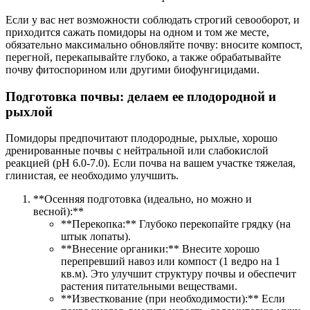
Если у вас нет возможности соблюдать строгий севооборот, и
приходится сажать помидоры на одном и том же месте,
обязательно максимально обновляйте почву: вносите компост,
перегной, перекапывайте глубоко, а также обрабатывайте
почву фитоспорином или другими биофунгицидами.
Подготовка почвы: делаем ее плодородной и
рыхлой
Помидоры предпочитают плодородные, рыхлые, хорошо
дренированные почвы с нейтральной или слабокислой
реакцией (pH 6.0-7.0). Если почва на вашем участке тяжелая,
глинистая, ее необходимо улучшить.
**Осенняя подготовка (идеально, но можно и
весной):**
**Перекопка:** Глубоко перекопайте грядку (на
штык лопаты).
**Внесение органики:** Внесите хорошо
перепревший навоз или компост (1 ведро на 1
кв.м). Это улучшит структуру почвы и обеспечит
растения питательными веществами.
**Известкование (при необходимости):** Если