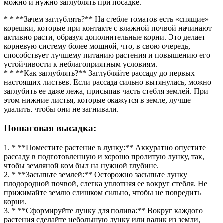
можно и нужно заглублять при посадке.
* * **Зачем заглублять?** На стебле томатов есть «спящие»
корешки, которые при контакте с влажной почвой начинают
активно расти, образуя дополнительные корни. Это делает
корневую систему более мощной, что, в свою очередь,
способствует лучшему питанию растения и повышению его
устойчивости к неблагоприятным условиям.
* * **Как заглублять?** Заглубляйте рассаду до первых
настоящих листьев. Если рассада сильно вытянулась, можно
заглубить ее даже лежа, присыпав часть стебля землей. При
этом нижние листья, которые окажутся в земле, лучше
удалить, чтобы они не загнивали.
Пошаговая высадка:
1. * **Поместите растение в лунку:** Аккуратно опустите
рассаду в подготовленную и хорошо пролитую лунку, так,
чтобы земляной ком был на нужной глубине.
2. * **Засыпьте землей:** Осторожно засыпьте лунку
плодородной почвой, слегка уплотняя ее вокруг стебля. Не
прижимайте землю слишком сильно, чтобы не повредить
корни.
3. * **Сформируйте лунку для полива:** Вокруг каждого
растения сделайте небольшую лунку или валик из земли,