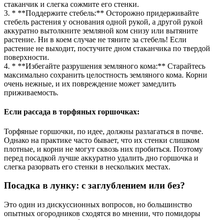
стаканчик и слегка сожмите его стенки.
3. * **Поддержите стебель:** Осторожно придерживайте
стебель растения у основания одной рукой, а другой рукой
аккуратно вытолкните земляной ком снизу или вытяните
растение. Ни в коем случае не тяните за стебель! Если
растение не выходит, постучите дном стаканчика по твердой
поверхности.
4. * **Избегайте разрушения земляного кома:** Старайтесь
максимально сохранить целостность земляного кома. Корни
очень нежные, и их повреждение может замедлить
приживаемость.
Если рассада в торфяных горшочках:
Торфяные горшочки, по идее, должны разлагаться в почве.
Однако на практике часто бывает, что их стенки слишком
плотные, и корни не могут сквозь них пробиться. Поэтому
перед посадкой лучше аккуратно удалить дно горшочка и
слегка разорвать его стенки в нескольких местах.
Посадка в лунку: с заглублением или без?
Это один из дискуссионных вопросов, но большинство
опытных огородников сходятся во мнении, что помидоры