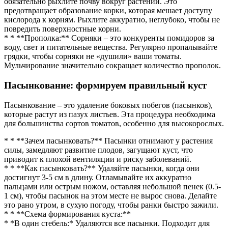
обязательно рыхлите почву вокруг растений. Это
предотвращает образование корки, которая мешает доступу
кислорода к корням. Рыхлите аккуратно, неглубоко, чтобы не
повредить поверхностные корни.
* * **Прополка:** Сорняки – это конкуренты помидоров за
воду, свет и питательные вещества. Регулярно пропалывайте
грядки, чтобы сорняки не «душили» ваши томаты.
Мульчирование значительно сокращает количество прополок.
Пасынкование: формируем правильный куст
Пасынкование – это удаление боковых побегов (пасынков),
которые растут из пазух листьев. Эта процедура необходима
для большинства сортов томатов, особенно для высокорослых.
* * **Зачем пасынковать?** Пасынки отнимают у растения
силы, замедляют развитие плодов, загущают куст, что
приводит к плохой вентиляции и риску заболеваний.
* * **Как пасынковать?** Удаляйте пасынки, когда они
достигнут 3-5 см в длину. Отламывайте их аккуратно
пальцами или острым ножом, оставляя небольшой пенек (0.5-
1 см), чтобы пасынок на этом месте не вырос снова. Делайте
это рано утром, в сухую погоду, чтобы ранки быстро зажили.
* * **Схема формирования куста:**
* *В один стебель:* Удаляются все пасынки. Подходит для