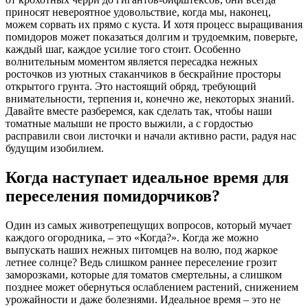
приносят невероятное удовольствие, когда мы, наконец,
можем сорвать их прямо с куста. И хотя процесс выращивания
помидоров может показаться долгим и трудоемким, поверьте,
каждый шаг, каждое усилие того стоит. Особенно
волнительным моментом является пересадка нежных
росточков из уютных стаканчиков в бескрайние просторы
открытого грунта. Это настоящий обряд, требующий
внимательности, терпения и, конечно же, некоторых знаний.
Давайте вместе разберемся, как сделать так, чтобы наши
томатные малыши не просто выжили, а с гордостью
расправили свои листочки и начали активно расти, радуя нас
будущим изобилием.
Когда наступает идеальное время для
переселения помидорчиков?
Один из самых животрепещущих вопросов, который мучает
каждого огородника, – это «Когда?». Когда же можно
выпускать наших нежных питомцев на волю, под жаркое
летнее солнце? Ведь слишком раннее переселение грозит
заморозками, которые для томатов смертельны, а слишком
позднее может обернуться ослаблением растений, снижением
урожайности и даже болезнями. Идеальное время – это не