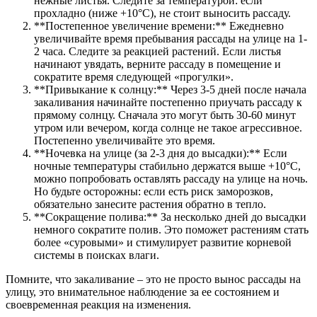
нежные листья. Следите за температурой: если
прохладно (ниже +10°C), не стоит выносить рассаду.
**Постепенное увеличение времени:** Ежедневно
увеличивайте время пребывания рассады на улице на 1-
2 часа. Следите за реакцией растений. Если листья
начинают увядать, верните рассаду в помещение и
сократите время следующей «прогулки».
**Привыкание к солнцу:** Через 3-5 дней после начала
закаливания начинайте постепенно приучать рассаду к
прямому солнцу. Сначала это могут быть 30-60 минут
утром или вечером, когда солнце не такое агрессивное.
Постепенно увеличивайте это время.
**Ночевка на улице (за 2-3 дня до высадки):** Если
ночные температуры стабильно держатся выше +10°C,
можно попробовать оставлять рассаду на улице на ночь.
Но будьте осторожны: если есть риск заморозков,
обязательно занесите растения обратно в тепло.
**Сокращение полива:** За несколько дней до высадки
немного сократите полив. Это поможет растениям стать
более «суровыми» и стимулирует развитие корневой
системы в поисках влаги.
Помните, что закаливание – это не просто вынос рассады на
улицу, это внимательное наблюдение за ее состоянием и
своевременная реакция на изменения.