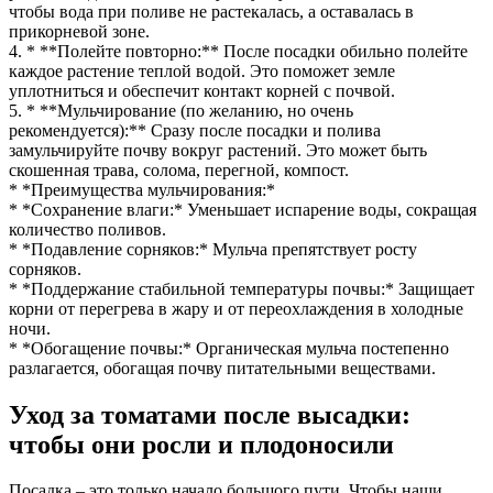
чтобы вода при поливе не растекалась, а оставалась в
прикорневой зоне.
4. * **Полейте повторно:** После посадки обильно полейте
каждое растение теплой водой. Это поможет земле
уплотниться и обеспечит контакт корней с почвой.
5. * **Мульчирование (по желанию, но очень
рекомендуется):** Сразу после посадки и полива
замульчируйте почву вокруг растений. Это может быть
скошенная трава, солома, перегной, компост.
* *Преимущества мульчирования:*
* *Сохранение влаги:* Уменьшает испарение воды, сокращая
количество поливов.
* *Подавление сорняков:* Мульча препятствует росту
сорняков.
* *Поддержание стабильной температуры почвы:* Защищает
корни от перегрева в жару и от переохлаждения в холодные
ночи.
* *Обогащение почвы:* Органическая мульча постепенно
разлагается, обогащая почву питательными веществами.
Уход за томатами после высадки:
чтобы они росли и плодоносили
Посадка – это только начало большого пути. Чтобы наши