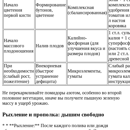
Начало
Формирование
комплексн
Комплексная
цветения
бутонов,
удобрения
(сбалансированная)
первой кисти
цветение
томатов ил
л настоя
коровяка
1 ст.л. сул
Калийно-
калия + 1 с
Начало
фосфорная (для
суперфосф
массового
Налив плодов
улучшения вкуса и
(настоять 
плодоношения
размера плодов)
или 2 ст.л.
древесной
При
Внекорневая
Слабый ра
необходимости
(быстрое
Микроэлементы,
микроэлем
(слабый рост,
устранение
гуматы
гумата кал
пожелтение)
дефицита)
инструкци
Не перекармливайте помидоры азотом, особенно во второй
половине вегетации, иначе вы получите пышную зеленую
массу в ущерб урожаю.
Рыхление и прополка: дышим свободно
* * **Рыхление:** После каждого полива или дождя