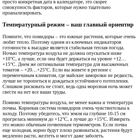
просто конкретная дата в календаторе, это скорее
совокупность факторов, которые нужно тщательно
проанализировать.
Температурный режим – ваш главный ориентир
Помните, что помидоры – это южные растения, которые очень
любят тепло. Поэтому одним из ключевых индикаторов
готовности к высадке является стабильная теплая погода.
Ночью температура воздуха не должна опускаться ниже
+10°C, а лучше, если она будет держаться на уровне +12…
+15°C. Днем же оптимальная температура для высаженных
томатов – +20…+25°C. Если вы живете в регионе с
переменчивым климатом, где майские заморозки не редкость,
лучше не торопиться и дождаться устойчивого потепления.
Слишком рисковать не стоит, ведь одна морозная ночь может
свести на нет все ваши труды.
Помимо температуры воздуха, не менее важна и температура
почвы. Корневая система помидоров очень чувствительна к
холоду. Поэтому убедитесь, что земля на глубине 10-15 см
прогрелась минимум до +12°C, а лучше до +15°C. Измерить
это можно обычным почвенным термометром. Если почва
еще холодная, корни будут плохо развиваться, растения будут
медленно расти, желтеть и могут даже заболеть.