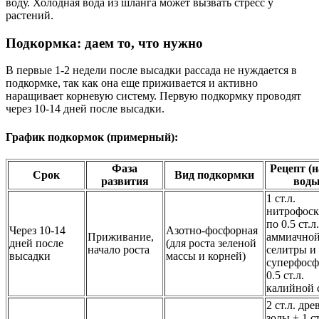
воду. Холодная вода из шланга может вызвать стресс у
растений.
Подкормка: даем то, что нужно
В первые 1-2 недели после высадки рассада не нуждается в
подкормке, так как она еще приживается и активно
наращивает корневую систему. Первую подкормку проводят
через 10-14 дней после высадки.
График подкормок (примерный):
Фаза
Рецепт (н
Срок
Вид подкормки
развития
воды
1 ст.л.
нитрофоск
по 0.5 ст.л.
Через 10-14
Азотно-фосфорная
Приживание,
аммиачно
дней после
(для роста зеленой
начало роста
селитры и
высадки
массы и корней)
суперфосф
0.5 ст.л.
калийной 
2 ст.л. др
золы + 1 ст