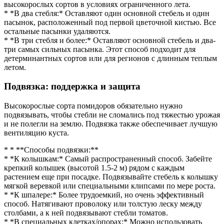
высокорослых сортов в условиях ограниченного лета.
* *В два стебля:* Оставляют один основной стебель и один
пасынок, расположенный под первой цветочной кистью. Все
остальные пасынки удаляются.
* *В три стебля и более:* Оставляют основной стебель и два-
три самых сильных пасынка. Этот способ подходит для
детерминантных сортов или для регионов с длинным теплым
летом.
Подвязка: поддержка и защита
Высокорослые сорта помидоров обязательно нужно
подвязывать, чтобы стебли не сломались под тяжестью урожая
и не полегли на землю. Подвязка также обеспечивает лучшую
вентиляцию куста.
* * **Способы подвязки:**
* *К колышкам:* Самый распространенный способ. Забейте
крепкий колышек (высотой 1.5-2 м) рядом с каждым
растением еще при посадке. Подвязывайте стебель к колышку
мягкой веревкой или специальными клипсами по мере роста.
* *К шпалере:* Более трудоемкий, но очень эффективный
способ. Натягивают проволоку или толстую леску между
столбами, а к ней подвязывают стебли томатов.
* *В специальных клетках/опорах:* Можно использовать