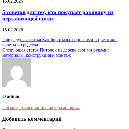
15.02.2026
5 советов для тех, кто покупает раковину из
нержавеющей стали
15.02.2026
Навигация
Предыдущая статья
Как бороться с сорняками в цветнике:
советы и средства
по
Следующая статья
Потолок из дерева своими руками:
записям
материалы, конструкция и монтаж
О admin
Посмотреть все записи автора admin →
Добавить комментарий