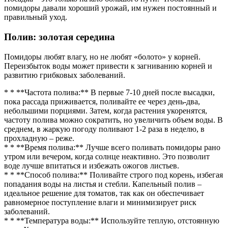
помидоры давали хороший урожай, им нужен постоянный и
правильный уход.
Полив: золотая середина
Помидоры любят влагу, но не любят «болото» у корней.
Переизбыток воды может привести к загниванию корней и
развитию грибковых заболеваний.
* * **Частота полива:** В первые 7-10 дней после высадки,
пока рассада приживается, поливайте ее через день-два,
небольшими порциями. Затем, когда растения укоренятся,
частоту полива можно сократить, но увеличить объем воды. В
среднем, в жаркую погоду поливают 1-2 раза в неделю, в
прохладную – реже.
* * **Время полива:** Лучше всего поливать помидоры рано
утром или вечером, когда солнце неактивно. Это позволит
воде лучше впитаться и избежать ожогов листьев.
* * **Способ полива:** Поливайте строго под корень, избегая
попадания воды на листья и стебли. Капельный полив –
идеальное решение для томатов, так как он обеспечивает
равномерное поступление влаги и минимизирует риск
заболеваний.
* * **Температура воды:** Используйте теплую, отстоянную