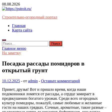
Перейти
08.08.2026
к
содержимому
Строительно-огородный портал
Главная
Карта сайта
Найти:
Главное меню
На заметку
Посадка рассады помидоров в
открытый грунт
10.12.2025
-
от
admin
-
Оставьте комментарий
Привет, друзья! Вот и пришло время, когда наши
подоконники ломятся от рассады, а сердце замирает в
предвкушении богатого урожая. Среди всех огородных
культур помидоры, пожалуй, самые любимые и желанные
гости на наших грядках. Сочные, ароматные, такие разные –
от крохотных черри до гигантов-бифштексов, они всегда