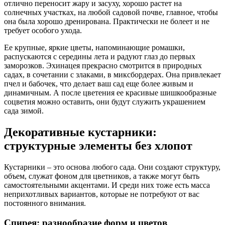
отлично переносит жару и засуху, хорошо растет на
солнечных участках, на любой садовой почве, главное, чтобы
она была хорошо дренирована. Практически не болеет и не
требует особого ухода.
Ее крупные, яркие цветы, напоминающие ромашки,
распускаются с середины лета и радуют глаз до первых
заморозков. Эхинацея прекрасно смотрится в природных
садах, в сочетании с злаками, в миксбордерах. Она привлекает
пчел и бабочек, что делает ваш сад еще более живым и
динамичным. А после цветения ее красивые шишкообразные
соцветия можно оставить, они будут служить украшением
сада зимой.
Декоративные кустарники:
структурные элементы без хлопот
Кустарники – это основа любого сада. Они создают структуру,
объем, служат фоном для цветников, а также могут быть
самостоятельными акцентами. И среди них тоже есть масса
неприхотливых вариантов, которые не потребуют от вас
постоянного внимания.
Спирея: разнообразие форм и цветов