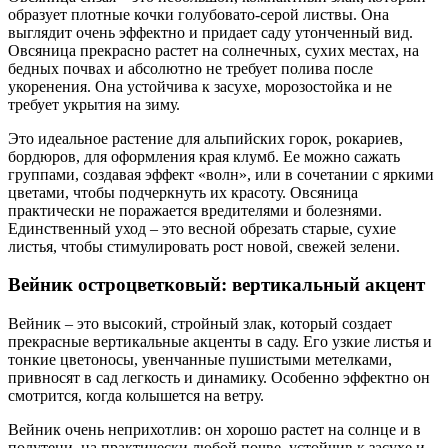
образует плотные кочки голубовато-серой листвы. Она
выглядит очень эффектно и придает саду утонченный вид.
Овсяница прекрасно растет на солнечных, сухих местах, на
бедных почвах и абсолютно не требует полива после
укоренения. Она устойчива к засухе, морозостойка и не
требует укрытия на зиму.
Это идеальное растение для альпийских горок, рокариев,
бордюров, для оформления края клумб. Ее можно сажать
группами, создавая эффект «волн», или в сочетании с яркими
цветами, чтобы подчеркнуть их красоту. Овсяница
практически не поражается вредителями и болезнями.
Единственный уход – это весной обрезать старые, сухие
листья, чтобы стимулировать рост новой, свежей зелени.
Вейник остроцветковый: вертикальный акцент
Вейник – это высокий, стройный злак, который создает
прекрасные вертикальные акценты в саду. Его узкие листья и
тонкие цветоносы, увенчанные пушистыми метелками,
привносят в сад легкость и динамику. Особенно эффектно он
смотрится, когда колышется на ветру.
Вейник очень неприхотлив: он хорошо растет на солнце и в
полутени, на практически любой почве, устойчив к засухе и