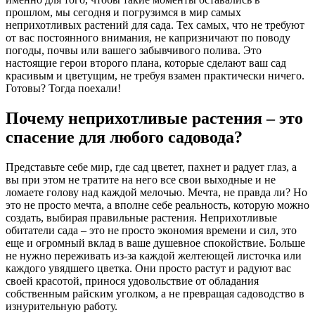
прошлом, мы сегодня и погрузимся в мир самых
неприхотливых растений для сада. Тех самых, что не требуют
от вас постоянного внимания, не капризничают по поводу
погоды, почвы или вашего забывчивого полива. Это
настоящие герои второго плана, которые сделают ваш сад
красивым и цветущим, не требуя взамен практически ничего.
Готовы? Тогда поехали!
Почему неприхотливые растения – это
спасение для любого садовода?
Представьте себе мир, где сад цветет, пахнет и радует глаз, а
вы при этом не тратите на него все свои выходные и не
ломаете голову над каждой мелочью. Мечта, не правда ли? Но
это не просто мечта, а вполне себе реальность, которую можно
создать, выбирая правильные растения. Неприхотливые
обитатели сада – это не просто экономия времени и сил, это
еще и огромный вклад в ваше душевное спокойствие. Больше
не нужно переживать из-за каждой желтеющей листочка или
каждого увядшего цветка. Они просто растут и радуют вас
своей красотой, принося удовольствие от обладания
собственным райским уголком, а не превращая садоводство в
изнурительную работу.