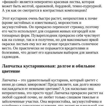
«фишкой» является невероятно красивая листва, которая
может быть желтой, оранжевой, бордовой, темно-пурпурной.
А уж как он смотрится в контрастных композициях!
Этот кустарник очень быстро растет, неприхотлив к почве
(кроме застойных и известковых), морозостоек и
засухоустойчив. Он прекрасно переносит стрижку, поэтому
его часто используют для создания живых изгородей или
топиарных форм. Пузыреплодник прекрасно себя чувствует
как на солнце, так и в полутени, но для максимально яркой
окраски листьев ему все же лучше предоставить солнечное
место. Он практически не поражается вредителями и
болезнями, что делает его идеальным выбором для занятых
садоводов.
Лапчатка кустарниковая: долгое и обильное
цветение
Лапчатка – это удивительный кустарник, который цветет с
июня до самых заморозков! Представляете, как долго можно
наслаждаться ее нежными цветами? А уж насколько она
неприхотлива, это просто чудо! Лапчатка прекрасно растет на
любой садовой почве, не любит только слишком тяжелые и
заболоченные участки. Она морозостойка, засухоустойчива и
устойчива к городским условиям, что делает ее идеальной для