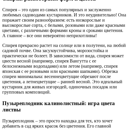
Спирея – это один из самых популярных и заслуженно
любимых садоводами кустарников. И это неудивительно! Она
поражает своим разнообразием: есть низкорослые и
высокорослые сорта, с белыми, розовыми или даже красными
цветами, с различными формами кроны и сроками цветения.
А главное – все они невероятно неприхотливы!
Спирея прекрасно растет на солнце или в полутени, на любой
садовой почве. Она засухоустойчива, морозостойка и
практически не болеет. В зависимости от вида, спирея может
цвести весной (например, спирея Вангутта с ее
белоснежными водопадами) или летом (например, спирея
японская с ее розовыми или красными шапками). Обрезка
спиреи минимальна: весеннецветущие обрезают после
цветения, а летнецветущие – ранней весной. Это идеальный
кустарник для живых изгородей, одиночных посадок или
групповых композиций.
Пузыреплодник калинолистный: игра цвета
листвы
Пузыреплодник – это просто находка для тех, кто хочет
добавить в сад ярких красок без цветения. Его главной