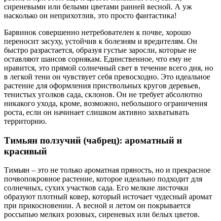
сиреневыми или белыми цветами ранней весной. А уж
насколько он неприхотлив, это просто фантастика!
Барвинок совершенно нетребователен к почве, хорошо
переносит засуху, устойчив к болезням и вредителям. Он
быстро разрастается, образуя густые заросли, которые не
оставляют шансов сорнякам. Единственное, что ему не
нравится, это прямой солнечный свет в течение всего дня, но
в легкой тени он чувствует себя превосходно. Это идеальное
растение для оформления приствольных кругов деревьев,
тенистых уголков сада, склонов. Он не требует абсолютно
никакого ухода, кроме, возможно, небольшого ограничения
роста, если он начинает слишком активно захватывать
территорию.
Тимьян ползучий (чабрец): ароматный и
красивый
Тимьян – это не только ароматная пряность, но и прекрасное
почвопокровное растение, которое идеально подходит для
солнечных, сухих участков сада. Его мелкие листочки
образуют плотный ковер, который источает чудесный аромат
при прикосновении. А весной и летом он покрывается
россыпью мелких розовых, сиреневых или белых цветов.