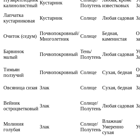
Кустарник
калинолистный
Полутень
известковых
З
Лапчатка
Кустарник
Солнце
Любая садовая
З
кустарниковая
Почвопокровный/
Бедная,
О
Очиток (седум)
Солнце
Многолетник
каменистая
з
Барвинок
Тень/
У
Почвопокровный
Любая садовая
малый
Полутень
З
Тимьян
О
Почвопокровный
Солнце
Сухая, бедная
ползучий
з
Овсяница сизая
Злак
Солнце
Сухая, бедная
З
Вейник
Солнце/
Злак
Любая садовая
З
остроцветковый
Полутень
Влажная/
Молиния
Солнце/
Злак
Умеренно
У
голубая
Полутень
сухая