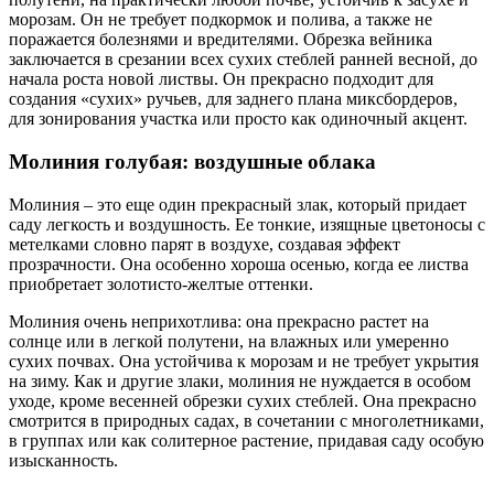
морозам. Он не требует подкормок и полива, а также не
поражается болезнями и вредителями. Обрезка вейника
заключается в срезании всех сухих стеблей ранней весной, до
начала роста новой листвы. Он прекрасно подходит для
создания «сухих» ручьев, для заднего плана миксбордеров,
для зонирования участка или просто как одиночный акцент.
Молиния голубая: воздушные облака
Молиния – это еще один прекрасный злак, который придает
саду легкость и воздушность. Ее тонкие, изящные цветоносы с
метелками словно парят в воздухе, создавая эффект
прозрачности. Она особенно хороша осенью, когда ее листва
приобретает золотисто-желтые оттенки.
Молиния очень неприхотлива: она прекрасно растет на
солнце или в легкой полутени, на влажных или умеренно
сухих почвах. Она устойчива к морозам и не требует укрытия
на зиму. Как и другие злаки, молиния не нуждается в особом
уходе, кроме весенней обрезки сухих стеблей. Она прекрасно
смотрится в природных садах, в сочетании с многолетниками,
в группах или как солитерное растение, придавая саду особую
изысканность.