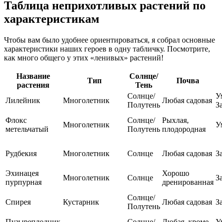
Таблица неприхотливых растений по
характеристикам
Чтобы вам было удобнее ориентироваться, я собрал основные
характеристики наших героев в одну табличку. Посмотрите,
как много общего у этих «ленивых» растений!
Название
Солнце/
Тип
Почва
растения
Тень
Солнце/
У
Лилейник
Многолетник
Любая садовая
Полутень
З
Флокс
Солнце/
Рыхлая,
Многолетник
У
метельчатый
Полутень
плодородная
Рудбекия
Многолетник
Солнце
Любая садовая
З
Эхинацея
Хорошо
Многолетник
Солнце
З
пурпурная
дренированная
Солнце/
Спирея
Кустарник
Любая садовая
З
Полутень
Пузыреплодник
Солнце/
Любая, кроме
У