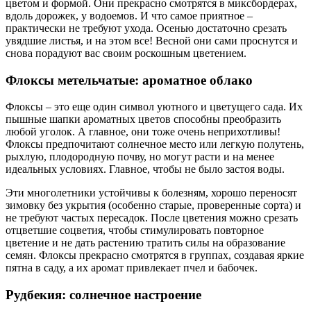
цветом и формой. Они прекрасно смотрятся в миксбордерах,
вдоль дорожек, у водоемов. И что самое приятное –
практически не требуют ухода. Осенью достаточно срезать
увядшие листья, и на этом все! Весной они сами проснутся и
снова порадуют вас своим роскошным цветением.
Флоксы метельчатые: ароматное облако
Флоксы – это еще один символ уютного и цветущего сада. Их
пышные шапки ароматных цветов способны преобразить
любой уголок. А главное, они тоже очень неприхотливы!
Флоксы предпочитают солнечное место или легкую полутень,
рыхлую, плодородную почву, но могут расти и на менее
идеальных условиях. Главное, чтобы не было застоя воды.
Эти многолетники устойчивы к болезням, хорошо переносят
зимовку без укрытия (особенно старые, проверенные сорта) и
не требуют частых пересадок. После цветения можно срезать
отцветшие соцветия, чтобы стимулировать повторное
цветение и не дать растению тратить силы на образование
семян. Флоксы прекрасно смотрятся в группах, создавая яркие
пятна в саду, а их аромат привлекает пчел и бабочек.
Рудбекия: солнечное настроение