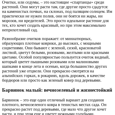
Очитки, или седумы, – это настоящие «спартанцы» среди
растений. Они могут расти там, где другие просто сдадутся:
на каменистых почвах, на склонах, под палящим солнцем. Им
практически не нужен полив, они не боятся ни жары, ни
морозов, ни вредителей. Это просто идеальное растение для
тех, кто хочет создать красивый, но при этом максимально
неприхотливый сад.
Разнообразие очитков поражает: от миниатюрных,
образующих плотные коврики, до высоких, с мощными
соцветиями. Они бывают с зеленой, сизой, красноватой
листвой, цветут белыми, розовыми, желтыми или красными
цветами. Особой популярностью пользуется очиток видный,
который цветет пышными розовыми или малиновыми
шапками в конце лета и осенью, когда большинство других
растений уже отцвели. Они прекрасно смотрятся на
альпийских горках, в рокариях, вдоль дорожек, в качестве
бордюров или просто как зеленый ковер под деревьями.
Барвинок малый: вечнозеленый и жизнестойкий
Барвинок – это еще один отличный вариант для создания
плотного, вечнозеленого ковра в тенистых местах сада. Он
прекрасно растет под деревьями, где мало что другое хочет
расти, и при этом еще и цветет нежными голубыми,