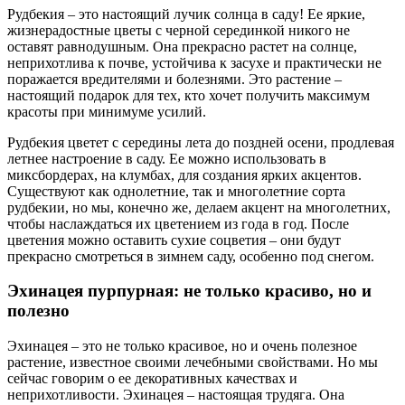
Рудбекия – это настоящий лучик солнца в саду! Ее яркие,
жизнерадостные цветы с черной серединкой никого не
оставят равнодушным. Она прекрасно растет на солнце,
неприхотлива к почве, устойчива к засухе и практически не
поражается вредителями и болезнями. Это растение –
настоящий подарок для тех, кто хочет получить максимум
красоты при минимуме усилий.
Рудбекия цветет с середины лета до поздней осени, продлевая
летнее настроение в саду. Ее можно использовать в
миксбордерах, на клумбах, для создания ярких акцентов.
Существуют как однолетние, так и многолетние сорта
рудбекии, но мы, конечно же, делаем акцент на многолетних,
чтобы наслаждаться их цветением из года в год. После
цветения можно оставить сухие соцветия – они будут
прекрасно смотреться в зимнем саду, особенно под снегом.
Эхинацея пурпурная: не только красиво, но и
полезно
Эхинацея – это не только красивое, но и очень полезное
растение, известное своими лечебными свойствами. Но мы
сейчас говорим о ее декоративных качествах и
неприхотливости. Эхинацея – настоящая трудяга. Она