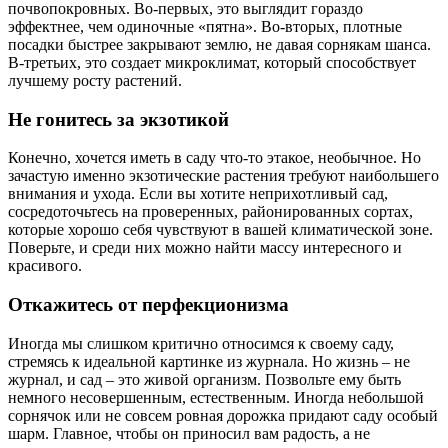
почвопокровных. Во-первых, это выглядит гораздо
эффектнее, чем одиночные «пятна». Во-вторых, плотные
посадки быстрее закрывают землю, не давая сорнякам шанса.
В-третьих, это создает микроклимат, который способствует
лучшему росту растений.
Не гонитесь за экзотикой
Конечно, хочется иметь в саду что-то этакое, необычное. Но
зачастую именно экзотические растения требуют наибольшего
внимания и ухода. Если вы хотите неприхотливый сад,
сосредоточьтесь на проверенных, районированных сортах,
которые хорошо себя чувствуют в вашей климатической зоне.
Поверьте, и среди них можно найти массу интересного и
красивого.
Откажитесь от перфекционизма
Иногда мы слишком критично относимся к своему саду,
стремясь к идеальной картинке из журнала. Но жизнь – не
журнал, и сад – это живой организм. Позвольте ему быть
немного несовершенным, естественным. Иногда небольшой
сорнячок или не совсем ровная дорожка придают саду особый
шарм. Главное, чтобы он приносил вам радость, а не