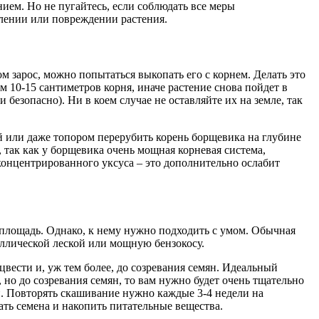
ием. Но не пугайтесь, если соблюдать все меры
алении или повреждении растения.
м зарос, можно попытаться выкопать его с корнем. Делать это
 10-15 сантиметров корня, иначе растение снова пойдет в
 безопасно). Ни в коем случае не оставляйте их на земле, так
й или даже топором перерубить корень борщевика на глубине
, так как у борщевика очень мощная корневая система,
концентрированного уксуса – это дополнительно ослабит
площадь. Однако, к нему нужно подходить с умом. Обычная
таллической леской или мощную бензокосу.
вести и, уж тем более, до созревания семян. Идеальный
, но до созревания семян, то вам нужно будет очень тщательно
й. Повторять скашивание нужно каждые 3-4 недели на
ть семена и накопить питательные вещества.