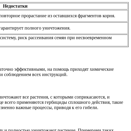
Недостатки
 повторное прорастание из оставшихся фрагментов корня.
 гарантирует полного уничтожения.
 систему, риск рассеивания семян при несвоевременном
статочно эффективными, на помощь приходят химические
ю и соблюдением всех инструкций.
ичтожают все растения, с которыми соприкасаются, и
ще всего применяются гербициды сплошного действия, такие
изненно важные процессы, приводя к его гибели.
му и полностью уничтожают растение. Примерами таких