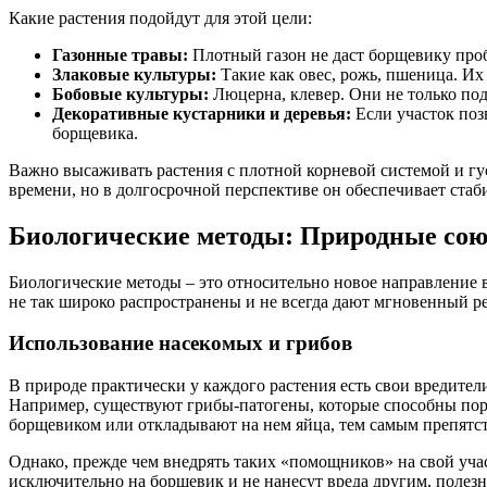
Какие растения подойдут для этой цели:
Газонные травы:
Плотный газон не даст борщевику проби
Злаковые культуры:
Такие как овес, рожь, пшеница. Их
Бобовые культуры:
Люцерна, клевер. Они не только под
Декоративные кустарники и деревья:
Если участок позв
борщевика.
Важно высаживать растения с плотной корневой системой и гу
времени, но в долгосрочной перспективе он обеспечивает стаб
Биологические методы: Природные сою
Биологические методы – это относительно новое направление 
не так широко распространены и не всегда дают мгновенный ре
Использование насекомых и грибов
В природе практически у каждого растения есть свои вредите
Например, существуют грибы-патогены, которые способны пора
борщевиком или откладывают на нем яйца, тем самым препятс
Однако, прежде чем внедрять таких «помощников» на свой учас
исключительно на борщевик и не нанесут вреда другим, поле