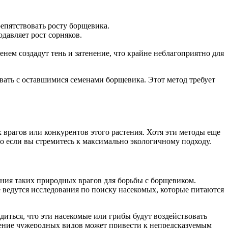
репятствовать росту борщевика.
давляет рост сорняков.
нем создадут тень и затенение, что крайне неблагоприятно для
вать с оставшимися семенами борщевика. Этот метод требует
 врагов или конкурентов этого растения. Хотя эти методы еще
но если вы стремитесь к максимально экологичному подходу.
ания таких природных врагов для борьбы с борщевиком.
 ведутся исследования по поиску насекомых, которые питаются
иться, что эти насекомые или грибы будут воздействовать
рение чужеродных видов может привести к непредсказуемым