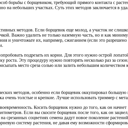
соб борьбы с борщевиком, требующий прямого контакта с растен
но на небольших участках. Суть этих методов заключается в уд
ктивных методов. Если борщевик еще молод, а участок не слишко
кой. Важно удалить не только наземную часть, но и как минимум
ния и уничтожьте их, например, сжиганием (если это разрешено и
и.
опробовать подрезать их корни. Для этого нужно острой лопато
ку роста. Эту процедуру нужно повторять несколько раз за сезон
рисыпать место среза солью или залить небольшим количеством 
ческих методов, особенно если борщевик оккупировал большую 
вика очень толстые и крепкие. Лучше использовать триммер с ме
оевременность. Косить борщевик нужно до того, как он начнет ц
сантиметров. Если вы скосите борщевик после того, как он зацвел
е на срезанных соцветиях семена дадут новое поколение растени
орневую систему растения, не давая ему возможности сформирова