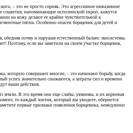
кого, – это не просто сорняк. Это агрессивное инвазивное
чные соцветия, напоминающие исполинский укроп, кажутся
ании на кожу делают ее крайне чувствительной к
пигментные пятна. Особенно опасен борщевик для детей и
ия, обедняя почву и нарушая естественный баланс экосистемы.
ет! Поэтому, если вы заметили на своем участке борщевик,
ка, которую совершают многие, – это начинают борьбу, когда
ный успех значительно снижаются, а затраты сил и времени
удут ваши действия.
 земли. В это время они еще слабы, уязвимы, и их корневая
момент, то каждый зонтик, который вы увидите, обернется
 заметите первые признаки появления борщевика, немедленно