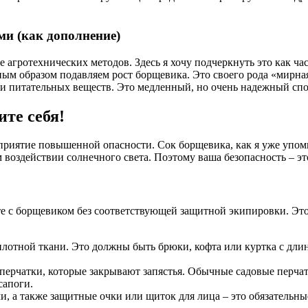
и (как дополнение)
 агротехнических методов. Здесь я хочу подчеркнуть это как ча
ным образом подавляем рост борщевика. Это своего рода «мирна
 ни питательных веществ. Это медленный, но очень надежный спо
те себя!
роприятие повышенной опасности. Сок борщевика, как я уже уп
воздействии солнечного света. Поэтому ваша безопасность – эт
оте с борщевиком без соответствующей защитной экипировки. Это
лотной ткани. Это должны быть брюки, кофта или куртка с длин
ерчатки, которые закрывают запястья. Обычные садовые перчатки
сапоги.
, а также защитные очки или щиток для лица – это обязательные