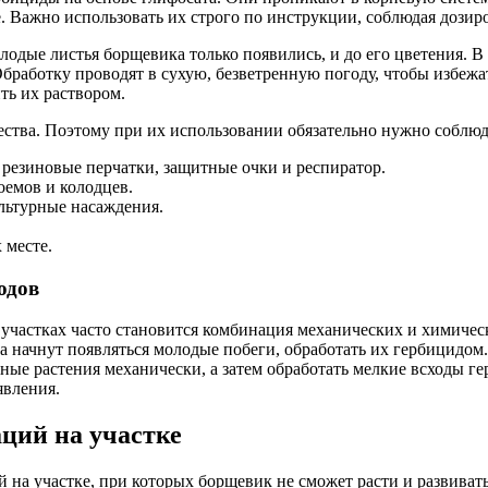
. Важно использовать их строго по инструкции, соблюдая дозир
лодые листья борщевика только появились, и до его цветения. В 
работку проводят в сухую, безветренную погоду, чтобы избежат
ть их раствором.
ества. Поэтому при их использовании обязательно нужно соблю
резиновые перчатки, защитные очки и респиратор.
оемов и колодцев.
ультурные насаждения.
 месте.
одов
частках часто становится комбинация механических и химическ
да начнут появляться молодые побеги, обработать их гербицидом.
ные растения механически, а затем обработать мелкие всходы г
явления.
ций на участке
ий на участке, при которых борщевик не сможет расти и развив