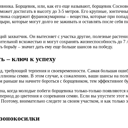
ивника. Борщевик, или, как его еще называют, борщевик Сосновс
и может достигать в высоту до 3-5 метров. Его крупные, зонти
щевика содержит фуранокумарины – вещества, которые при попад
ыри, которые могут долго не заживать и оставлять после себя 
щий захватчик. Он вытесняет с участка другие, полезные растен
ительной всхожестью и могут сохранять жизнеспособность до 7 л
 борьбу – значит дать ему еще больше шансов на победу.
ь – ключ к успеху
од, требующий терпения и своевременности. Самая большая ошиб
иллионы семян. В этом случае, к сожалению, ваши шансы на пол
м раньше вы начнете бороться с борщевиком, тем эффективнее б
на, когда молодые побеги борщевика только-только появляются из
период до цветения и созревания семян. Если вы упустите этот 
 Поэтому, внимательно следите за своим участком, и как только
азонокосилки