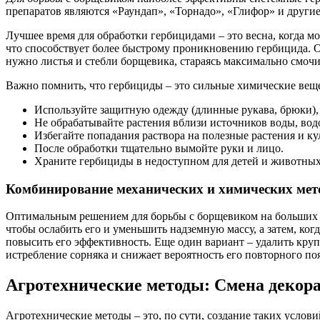
препаратов являются «Раундап», «Торнадо», «Глифор» и другие
Лучшее время для обработки гербицидами – это весна, когда мо
что способствует более быстрому проникновению гербицида. Об
нужно листья и стебли борщевика, стараясь максимально смочи
Важно помнить, что гербициды – это сильные химические вещ
Используйте защитную одежду (длинные рукава, брюки), 
Не обрабатывайте растения вблизи источников воды, вод
Избегайте попадания раствора на полезные растения и к
После обработки тщательно вымойте руки и лицо.
Храните гербициды в недоступном для детей и животных
Комбинирование механических и химических мет
Оптимальным решением для борьбы с борщевиком на больших у
чтобы ослабить его и уменьшить надземную массу, а затем, ког
повысить его эффективность. Еще один вариант – удалить круп
истребление сорняка и снижает вероятность его повторного по
Агротехнические методы: Смена декора
Агротехнические методы – это, по сути, создание таких услов