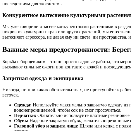
последствиям для экосистемы.
Конкурентное вытеснение культурными растениям
Мы уже говорили о засеве конкурентными растениями в разделе
покров из культурных трав или других растений, мы естествен
вытесняют агрессора, не давая ему ни света, ни пространства,
Важные меры предосторожности: Береги
Борьба с борщевиком – это не просто садовые работы, это ме
вызывают сильные ожоги при контакте с кожей и последующем 
Защитная одежда и экипировка
Никогда, ни при каких обстоятельствах, не приступайте к раб
веточек.
Одежда:
Используйте максимально закрытую одежду из п
водонепроницаемой, чтобы сок не смог просочиться.
Перчатки:
Обязательно используйте плотные резиновые п
Обувь:
Наденьте закрытую обувь, желательно резиновые 
Головной убор и защита лица:
Шляпа или кепка с полями