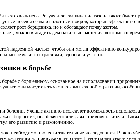
ться сквозь него. Регулярное скашивание газона также будет п
 густые посевы создают плотный покров, который эффективно по
авляют рост борщевика, но и обогащают почву азотом.
оляет, можно высадить декоративные растения, которые со време
стой надземной частью, чтобы они могли эффективно конкуриро
ильный результат и красивый, здоровый участок.
зники в борьбе
в борьбе с борщевиком, основанное на использовании природных
зультат, они могут стать частью комплексной стратегии, особен
ли и болезни. Ученые активно исследуют возможность использов
жать борщевик, ослабляя его или даже приводя к гибели. Также
твуя его развитию и размножению.
ток, необходимо провести тщательные исследования. Важно убед
зным растениям или окружающей среде. Неконтролируемое внед