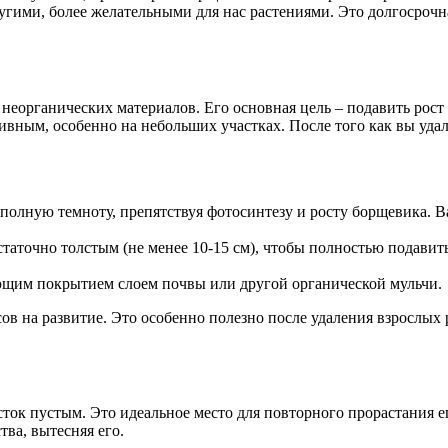
угими, более желательными для нас растениями. Это долгосрочная
еорганических материалов. Его основная цель – подавить рост со
ивным, особенно на небольших участках. После того как вы уд
полную темноту, препятствуя фотосинтезу и росту борщевика. В
таточно толстым (не менее 10-15 см), чтобы полностью подавит
ующим покрытием слоем почвы или другой органической мульчи.
ов на развитие. Это особенно полезно после удаления взрослых
сток пустым. Это идеальное место для повторного прорастания ег
тва, вытесняя его.