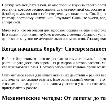
Прежде чем вступать в бой, важно хорошо изучить своего прот
растение, которое распространяется с невероятной скоростью 
безобидными, но таят в себе смертельную опасность. Сок бор
ультрафиолетовому излучению. Результат? Сильные ожоги, волд
аллергиков.
Мало того, что он опасен для здоровья, борщевик еще и настоя
Его корни проникают глубоко в землю, а семена обладают удив
действовать нужно незамедлительно и комплексно. Откладывать
Когда начинать борьбу: Своевременност
Война с борщевиком – это не разовая акция, а системный подх
растение уже достигло огромных размеров и готово рассеять м
увеличиваются в разы. Поэтому запомните главное правило: че
Оптимальное время для начала активных действий – ранняя вес
система не так сильно развита. Еще один важный момент – это 
тысячами новых растений на вашем участке и у ваших соседей.
приступайте к работе.
Механические методы: От лопаты до г