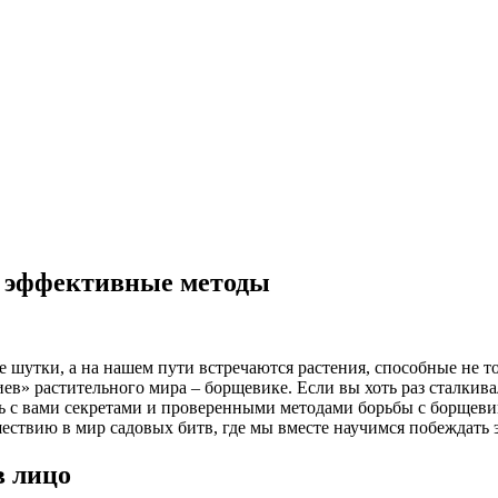
: эффективные методы
е шутки, а на нашем пути встречаются растения, способные не то
в» растительного мира – борщевике. Если вы хоть раз сталкивал
юсь с вами секретами и проверенными методами борьбы с борщев
ествию в мир садовых битв, где мы вместе научимся побеждать э
в лицо