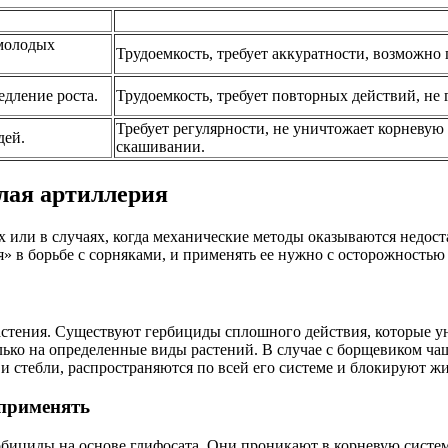
 молодых
Трудоемкость, требует аккуратности, возможно
дление роста.
Трудоемкость, требует повторных действий, не
Требует регулярности, не уничтожает корневую
дей.
скашивании.
лая артиллерия
ях или в случаях, когда механические методы оказываются недо
ия» в борьбе с сорняками, и применять ее нужно с осторожность
стения. Существуют гербициды сплошного действия, которые ун
лько на определенные виды растений. В случае с борщевиком ча
 и стебли, распространяются по всей его системе и блокируют ж
 применять
бициды на основе глифосата. Они проникают в корневую систе