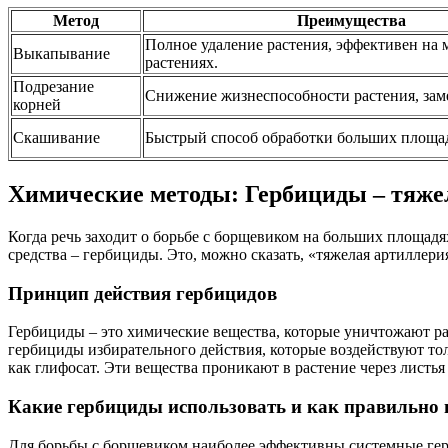
Метод
Преимущества
Полное удаление растения, эффективен на
Выкапывание
растениях.
Подрезание
Снижение жизнеспособности растения, заме
корней
Скашивание
Быстрый способ обработки больших площа
Химические методы: Гербициды – тяже
Когда речь заходит о борьбе с борщевиком на больших площад
средства – гербициды. Это, можно сказать, «тяжелая артиллер
Принцип действия гербицидов
Гербициды – это химические вещества, которые уничтожают ра
гербициды избирательного действия, которые воздействуют то
как глифосат. Эти вещества проникают в растение через листья
Какие гербициды использовать и как правильно
Для борьбы с борщевиком наиболее эффективны системные гер