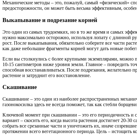
Механические методы – это, пожалуй, самый «физический» спо
предосторожности, он может быть весьма эффективным, особен
Выкапывание и подрезание корней
Это один из самых трудоемких, но в то же время и самых эффе
нужно максимально осторожно, используя лопату с длинной руч
рост. После выкапывания, обязательно соберите все части расте
как даже небольшие фрагменты корней могут дать новые побег
Если вы столкнулись с более крупными экземплярами, можно п
10-15 сантиметров ниже уровня земли. Главное – повредить точ
способная восстанавливаться. После подрезания, желательно п
растение и затруднит его восстановление.
Скашивание
Скашивание – это один из наиболее распространенных механи
газонокосилка здесь не всегда поможет, так как стебли борще
Ключевой момент при скашивании – это его периодичность и св
вариант – скосить его, когда высота растения достигнет 20-30 
собрать все срезанные части и уничтожить их, иначе созревши
протяжении всего вегетационного периода. Цель – истощить к