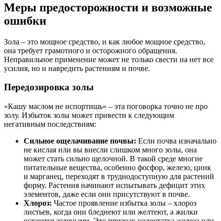
Меры предосторожности и возможные
ошибки
Зола – это мощное средство, и как любое мощное средство,
она требует грамотного и осторожного обращения.
Неправильное применение может не только свести на нет все
усилия, но и навредить растениям и почве.
Передозировка золы
«Кашу маслом не испортишь» – эта поговорка точно не про
золу. Избыток золы может привести к следующим
негативным последствиям:
Сильное ощелачивание почвы:
Если почва изначально
не кислая или вы внесли слишком много золы, она
может стать сильно щелочной. В такой среде многие
питательные вещества, особенно фосфор, железо, цинк
и марганец, переходят в труднодоступную для растений
форму. Растения начинают испытывать дефицит этих
элементов, даже если они присутствуют в почве.
Хлороз:
Частое проявление избытка золы – хлороз
листьев, когда они бледнеют или желтеют, а жилки
остаются зелеными. Это признак недостатка железа или