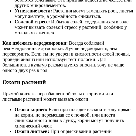
других микроэлементов.
Угнетение роста:
Растения могут замедлять рост, листья
могут желтеть, а урожайность снижаться.
Солевой стресс:
Избыток солей, содержащихся в золе,
может вызвать солевой стресс у растений, особенно у
молодых саженцев.
Как избежать передозировки:
Всегда соблюдай
рекомендованные дозировки. Лучше недокормить, чем
перекормить. Если ты не уверен в кислотности своей почвы,
проведи анализ или используй тест-полоски. Для
большинства культур рекомендуется вносить золу не чаще
одного-двух раз в год.
Ожоги растений
Прямой контакт неразбавленной золы с корнями или
листьями растений может вызвать ожоги.
Ожоги корней:
Если при посадке насыпать золу прямо
на корни, не перемешав ее с почвой, или внести
слишком много золы в лунку, корни могут получить
химический ожог.
Ожоги листьев:
При опрыскивании растений