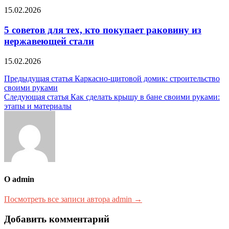
15.02.2026
5 советов для тех, кто покупает раковину из
нержавеющей стали
15.02.2026
Навигация
Предыдущая статья
Каркасно-щитовой домик: строительство
своими руками
по
Следующая статья
Как сделать крышу в бане своими руками:
записям
этапы и материалы
О admin
Посмотреть все записи автора admin →
Добавить комментарий