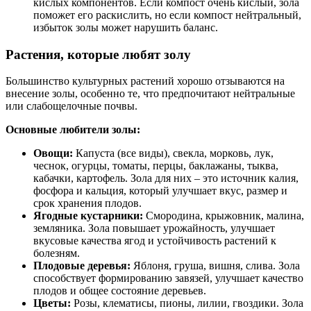
кислых компонентов. Если компост очень кислый, зола
поможет его раскислить, но если компост нейтральный,
избыток золы может нарушить баланс.
Растения, которые любят золу
Большинство культурных растений хорошо отзываются на
внесение золы, особенно те, что предпочитают нейтральные
или слабощелочные почвы.
Основные любители золы:
Овощи:
Капуста (все виды), свекла, морковь, лук,
чеснок, огурцы, томаты, перцы, баклажаны, тыква,
кабачки, картофель. Зола для них – это источник калия,
фосфора и кальция, который улучшает вкус, размер и
срок хранения плодов.
Ягодные кустарники:
Смородина, крыжовник, малина,
земляника. Зола повышает урожайность, улучшает
вкусовые качества ягод и устойчивость растений к
болезням.
Плодовые деревья:
Яблоня, груша, вишня, слива. Зола
способствует формированию завязей, улучшает качество
плодов и общее состояние деревьев.
Цветы:
Розы, клематисы, пионы, лилии, гвоздики. Зола