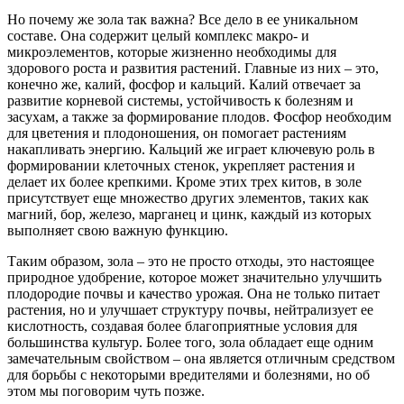
Но почему же зола так важна? Все дело в ее уникальном
составе. Она содержит целый комплекс макро- и
микроэлементов, которые жизненно необходимы для
здорового роста и развития растений. Главные из них – это,
конечно же, калий, фосфор и кальций. Калий отвечает за
развитие корневой системы, устойчивость к болезням и
засухам, а также за формирование плодов. Фосфор необходим
для цветения и плодоношения, он помогает растениям
накапливать энергию. Кальций же играет ключевую роль в
формировании клеточных стенок, укрепляет растения и
делает их более крепкими. Кроме этих трех китов, в золе
присутствует еще множество других элементов, таких как
магний, бор, железо, марганец и цинк, каждый из которых
выполняет свою важную функцию.
Таким образом, зола – это не просто отходы, это настоящее
природное удобрение, которое может значительно улучшить
плодородие почвы и качество урожая. Она не только питает
растения, но и улучшает структуру почвы, нейтрализует ее
кислотность, создавая более благоприятные условия для
большинства культур. Более того, зола обладает еще одним
замечательным свойством – она является отличным средством
для борьбы с некоторыми вредителями и болезнями, но об
этом мы поговорим чуть позже.