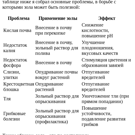
таблице ниже я собрал основные проблемы, в борьбе с
которыми зола может быть полезной:
Проблема
Применение золы
Эффект
Снижение
Внесение в почву
Кислая почва
кислотности,
при перекопке
повышение pH
Внесение в почву,
Улучшение
Недостаток
зольный раствор для
плодоношения,
калия
полива
вкусовых качеств
Недостаток
Стимуляция цветения и
Внесение в почву
фосфора
образования завязей
Слизни,
Опудривание почвы
Отпугивание
улитки
вокруг растений
вредителей
Крестоцветная
Опудривание
Отпугивание
блошка
растений
вредителей
Зольный раствор для
Уничтожение тли (при
Тля
опрыскивания
прямом попадании)
Повышение
Зольный раствор для
Грибковые
устойчивости,
опрыскивания
болезни
подавление развития
(профилактика)
грибков