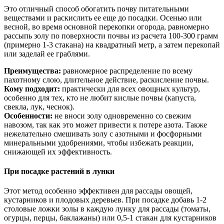
Это отличный способ обогатить почву питательными
веществами и раскислить ее еще до посадки. Осенью или
весной, во время основной перекопки огорода, равномерно
рассыпь золу по поверхности почвы из расчета 100-300 грамм
(примерно 1-3 стакана) на квадратный метр, а затем перекопай
или заделай ее граблями.
Преимущества:
равномерное распределение по всему
пахотному слою, длительное действие, раскисление почвы.
Кому подходит:
практически для всех овощных культур,
особенно для тех, кто не любит кислые почвы (капуста,
свекла, лук, чеснок).
Особенности:
не вноси золу одновременно со свежим
навозом, так как это может привести к потере азота. Также
нежелательно смешивать золу с азотными и фосфорными
минеральными удобрениями, чтобы избежать реакции,
снижающей их эффективность.
При посадке растений в лунки
Этот метод особенно эффективен для рассады овощей,
кустарников и плодовых деревьев. При посадке добавь 1-2
столовые ложки золы в каждую лунку для рассады (томаты,
огурцы, перцы, баклажаны) или 0,5-1 стакан для кустарников