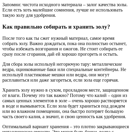
Запомни: чистота исходного материала – залог качества золы.
Если есть хоть малейшие сомнения, лучше не использовать
такую золу для удобрения.
Как правильно собирать и хранить золу?
После того как ты сжег нужный материал, самое время
собрать золу. Важно дождаться, пока она полностью остынет,
чтобы избежать возгорания и ожогов. Не стоит собирать ее
сразу после сгорания, дай ей хорошо прогореть и остыть.
Для сбора золы используй негорючую тару: металлические
ведра, оцинкованные баки или специальные контейнеры. Не
используй пластиковые мешки или ведра, они могут
расплавиться или даже загореться, если зола еще горячая.
Хранить золу нужно в сухом, прохладном месте, защищенном
от влаги. Почему это так важно? Потому что калий – один из
самых ценных элементов в золе – очень хорошо растворяется
в воде и вымывается. Если зола будет храниться под дождем
или во влажном помещении, она быстро потеряет большую
часть своего калия, а значит, и свою ценность как удобрения.
Оптимальный вариант хранения – это плотно закрывающиеся
металлические емкости. Это могут быть бочки, ведра с