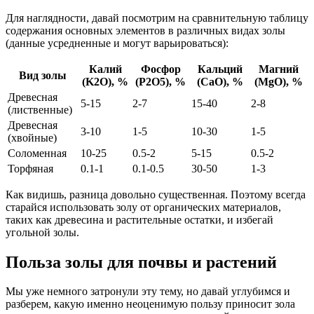
Для наглядности, давай посмотрим на сравнительную таблицу
содержания основных элементов в различных видах золы
(данные усредненные и могут варьироваться):
Калий
Фосфор
Кальций
Магний
Вид золы
(K2O), %
(P2O5), %
(CaO), %
(MgO), %
Древесная
5-15
2-7
15-40
2-8
(лиственные)
Древесная
3-10
1-5
10-30
1-5
(хвойные)
Соломенная
10-25
0.5-2
5-15
0.5-2
Торфяная
0.1-1
0.1-0.5
30-50
1-3
Как видишь, разница довольно существенная. Поэтому всегда
старайся использовать золу от органических материалов,
таких как древесина и растительные остатки, и избегай
угольной золы.
Польза золы для почвы и растений
Мы уже немного затронули эту тему, но давай углубимся и
разберем, какую именно неоценимую пользу приносит зола