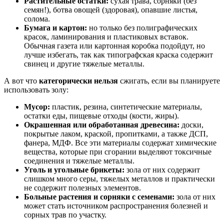
Растительные остатки:
сухая трава, сорняки (без
семян!), ботва овощей (здоровая), опавшие листья,
солома.
Бумага и картон:
но только без полиграфических
красок, ламинирования и пластиковых вставок.
Обычная газета или картонная коробка подойдут, но
лучше избегать, так как типографская краска содержит
свинец и другие тяжелые металлы.
А вот что
категорически нельзя
сжигать, если вы планируете
использовать золу:
Мусор:
пластик, резина, синтетические материалы,
остатки еды, пищевые отходы (кости, жиры).
Окрашенная или обработанная древесина:
доски,
покрытые лаком, краской, пропитками, а также ДСП,
фанера, МДФ. Все эти материалы содержат химические
вещества, которые при сгорании выделяют токсичные
соединения и тяжелые металлы.
Уголь и угольные брикеты:
зола от них содержит
слишком много серы, тяжелых металлов и практически
не содержит полезных элементов.
Больные растения и сорняки с семенами:
зола от них
может стать источником распространения болезней и
сорных трав по участку.