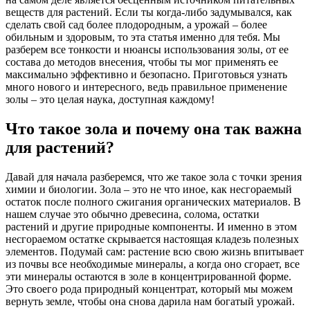
веществ для растений. Если ты когда-либо задумывался, как
сделать свой сад более плодородным, а урожай – более
обильным и здоровым, то эта статья именно для тебя. Мы
разберем все тонкости и нюансы использования золы, от ее
состава до методов внесения, чтобы ты мог применять ее
максимально эффективно и безопасно. Приготовься узнать
много нового и интересного, ведь правильное применение
золы – это целая наука, доступная каждому!
Что такое зола и почему она так важна
для растений?
Давай для начала разберемся, что же такое зола с точки зрения
химии и биологии. Зола – это не что иное, как несгораемый
остаток после полного сжигания органических материалов. В
нашем случае это обычно древесина, солома, остатки
растений и другие природные компоненты. И именно в этом
несгораемом остатке скрывается настоящая кладезь полезных
элементов. Подумай сам: растение всю свою жизнь впитывает
из почвы все необходимые минералы, а когда оно сгорает, все
эти минералы остаются в золе в концентрированной форме.
Это своего рода природный концентрат, который мы можем
вернуть земле, чтобы она снова дарила нам богатый урожай.