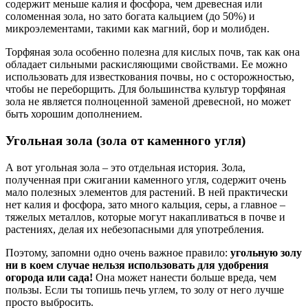
содержит меньше калия и фосфора, чем древесная или
соломенная зола, но зато богата кальцием (до 50%) и
микроэлементами, такими как магний, бор и молибден.
Торфяная зола особенно полезна для кислых почв, так как она
обладает сильными раскисляющими свойствами. Ее можно
использовать для известкования почвы, но с осторожностью,
чтобы не переборщить. Для большинства культур торфяная
зола не является полноценной заменой древесной, но может
быть хорошим дополнением.
Угольная зола (зола от каменного угля)
А вот угольная зола – это отдельная история. Зола,
полученная при сжигании каменного угля, содержит очень
мало полезных элементов для растений. В ней практически
нет калия и фосфора, зато много кальция, серы, а главное –
тяжелых металлов, которые могут накапливаться в почве и
растениях, делая их небезопасными для употребления.
Поэтому, запомни одно очень важное правило:
угольную золу
ни в коем случае нельзя использовать для удобрения
огорода или сада!
Она может нанести больше вреда, чем
пользы. Если ты топишь печь углем, то золу от него лучше
просто выбросить.