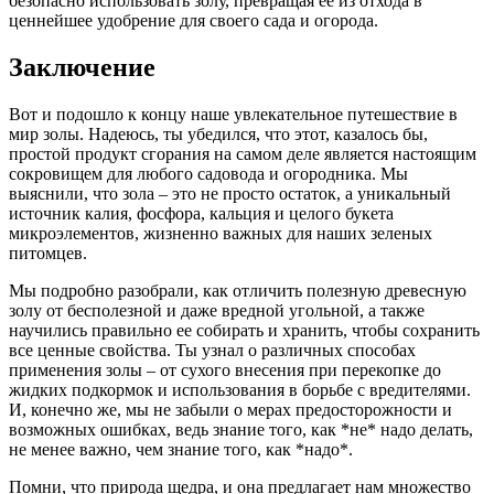
безопасно использовать золу, превращая ее из отхода в
ценнейшее удобрение для своего сада и огорода.
Заключение
Вот и подошло к концу наше увлекательное путешествие в
мир золы. Надеюсь, ты убедился, что этот, казалось бы,
простой продукт сгорания на самом деле является настоящим
сокровищем для любого садовода и огородника. Мы
выяснили, что зола – это не просто остаток, а уникальный
источник калия, фосфора, кальция и целого букета
микроэлементов, жизненно важных для наших зеленых
питомцев.
Мы подробно разобрали, как отличить полезную древесную
золу от бесполезной и даже вредной угольной, а также
научились правильно ее собирать и хранить, чтобы сохранить
все ценные свойства. Ты узнал о различных способах
применения золы – от сухого внесения при перекопке до
жидких подкормок и использования в борьбе с вредителями.
И, конечно же, мы не забыли о мерах предосторожности и
возможных ошибках, ведь знание того, как *не* надо делать,
не менее важно, чем знание того, как *надо*.
Помни, что природа щедра, и она предлагает нам множество