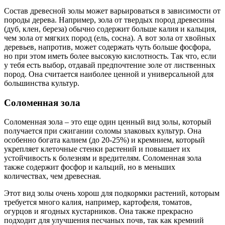
Состав древесной золы может варьироваться в зависимости от
породы дерева. Например, зола от твердых пород древесины
(дуб, клен, береза) обычно содержит больше калия и кальция,
чем зола от мягких пород (ель, сосна). А вот зола от хвойных
деревьев, напротив, может содержать чуть больше фосфора,
но при этом иметь более высокую кислотность. Так что, если
у тебя есть выбор, отдавай предпочтение золе от лиственных
пород. Она считается наиболее ценной и универсальной для
большинства культур.
Соломенная зола
Соломенная зола – это еще один ценный вид золы, который
получается при сжигании соломы злаковых культур. Она
особенно богата калием (до 20-25%) и кремнием, который
укрепляет клеточные стенки растений и повышает их
устойчивость к болезням и вредителям. Соломенная зола
также содержит фосфор и кальций, но в меньших
количествах, чем древесная.
Этот вид золы очень хорош для подкормки растений, которым
требуется много калия, например, картофеля, томатов,
огурцов и ягодных кустарников. Она также прекрасно
подходит для улучшения песчаных почв, так как кремний