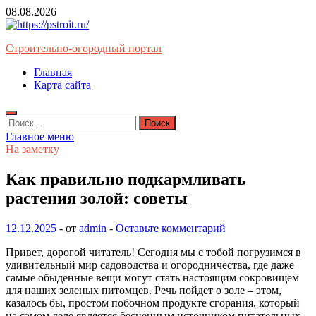
Перейти
08.08.2026
к
содержимому
Строительно-огородный портал
Главная
Карта сайта
Найти:
Главное меню
На заметку
Как правильно подкармливать
растения золой: советы
12.12.2025
-
от
admin
-
Оставьте комментарий
Привет, дорогой читатель! Сегодня мы с тобой погрузимся в
удивительный мир садоводства и огородничества, где даже
самые обыденные вещи могут стать настоящим сокровищем
для наших зеленых питомцев. Речь пойдет о золе – этом,
казалось бы, простом побочном продукте сгорания, который
на самом деле является бесценным источником питательных