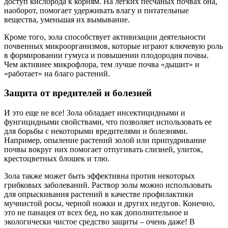
доступ кислорода к корням. На легких песчаных почвах она,
наоборот, помогает удерживать влагу и питательные
вещества, уменьшая их вымывание.
Кроме того, зола способствует активизации деятельности
почвенных микроорганизмов, которые играют ключевую роль
в формировании гумуса и повышении плодородия почвы.
Чем активнее микрофлора, тем лучше почва «дышит» и
«работает» на благо растений.
Защита от вредителей и болезней
И это еще не все! Зола обладает инсектицидными и
фунгицидными свойствами, что позволяет использовать ее
для борьбы с некоторыми вредителями и болезнями.
Например, опыление растений золой или припудривание
почвы вокруг них помогает отпугивать слизней, улиток,
крестоцветных блошек и тлю.
Зола также может быть эффективна против некоторых
грибковых заболеваний. Раствор золы можно использовать
для опрыскивания растений в качестве профилактики
мучнистой росы, черной ножки и других недугов. Конечно,
это не панацея от всех бед, но как дополнительное и
экологически чистое средство защиты – очень даже! В