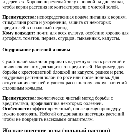
и деревьев. Хорошо перемешай золу с почвой на дне лунки,
чтобы корни растения не контактировали с чистой золой.
Преимущества:
непосредственная подача питания к корням,
стимуляция роста и укоренения, защита от некоторых
вредителей в начальный период.
Кому подходит:
почти для всех культур, особенно хорошо для
артофеля, томатов, перцев, огурцов, тыквенных, капусты.
Опудривание растений и почвы
Сухой золой можно опудривать надземную часть растений и
почву вокруг них для защиты от вредителей. Например, для
борьбы с крестоцветной блошкой на капусте, редисе и репе,
опудривай растения золой по росе или после полива. Для
отпугивания слизней и улиток рассыпь золу вокруг растений
сплошным кольцом.
Преимущества:
экологически чистый метод борьбы с
вредителями, профилактика некоторых болезней.
Особенности:
эффект временный, после дождя процедуру
нужно повторять. Избегай опудривания цветущих растений,
чтобы не повредить насекомым-опылителям.
Жидкое внесение золы (зольный раствор)