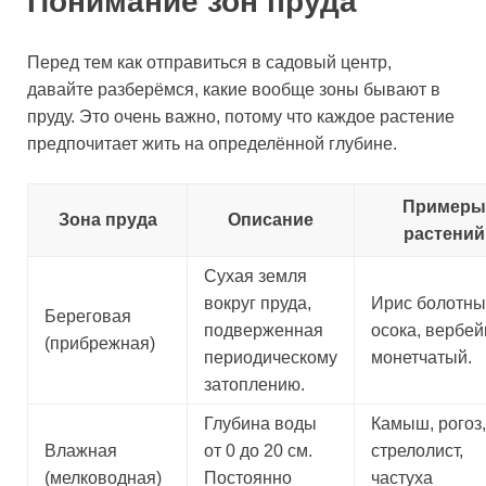
Понимание зон пруда
Перед тем как отправиться в садовый центр,
давайте разберёмся, какие вообще зоны бывают в
пруду. Это очень важно, потому что каждое растение
предпочитает жить на определённой глубине.
Примеры
Зона пруда
Описание
растений
Сухая земля
вокруг пруда,
Ирис болотны
Береговая
подверженная
осока, вербей
(прибрежная)
периодическому
монетчатый.
затоплению.
Глубина воды
Камыш, рогоз,
Влажная
от 0 до 20 см.
стрелолист,
(мелководная)
Постоянно
частуха