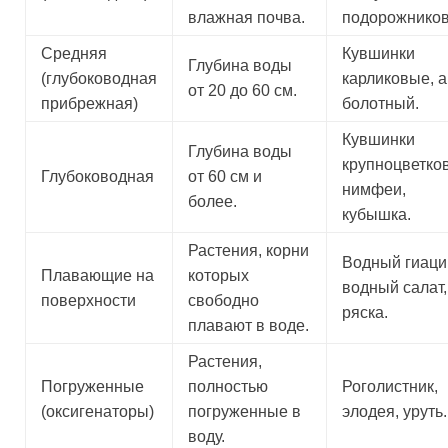
влажная почва.
подорожников
Средняя
Кувшинки
Глубина воды
(глубоководная
карликовые, 
от 20 до 60 см.
прибрежная)
болотный.
Кувшинки
Глубина воды
крупноцветко
Глубоководная
от 60 см и
нимфеи,
более.
кубышка.
Растения, корни
Водный гиаци
Плавающие на
которых
водный салат,
поверхности
свободно
ряска.
плавают в воде.
Растения,
Погруженные
полностью
Роголистник,
(оксигенаторы)
погруженные в
элодея, уруть.
воду.