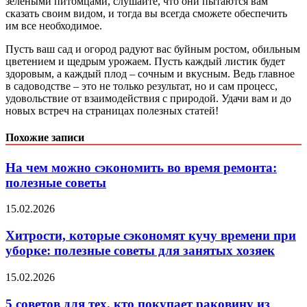
зелеными питомцами, слушайте, что они пытаются вам
сказать своим видом, и тогда вы всегда сможете обеспечить
им все необходимое.
Пусть ваш сад и огород радуют вас буйным ростом, обильным
цветением и щедрым урожаем. Пусть каждый листик будет
здоровым, а каждый плод – сочным и вкусным. Ведь главное
в садоводстве – это не только результат, но и сам процесс,
удовольствие от взаимодействия с природой. Удачи вам и до
новых встреч на страницах полезных статей!
Похожие записи
На чем можно сэкономить во время ремонта:
полезные советы
15.02.2026
Хитрости, которые сэкономят кучу времени при
уборке: полезные советы для занятых хозяек
15.02.2026
5 советов для тех, кто покупает раковину из