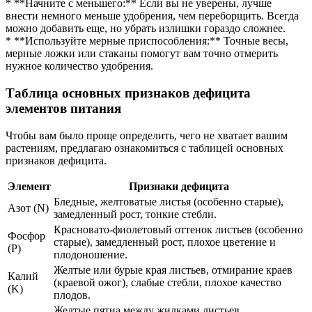
* **Начните с меньшего:** Если вы не уверены, лучше
внести немного меньше удобрения, чем переборщить. Всегда
можно добавить еще, но убрать излишки гораздо сложнее.
* **Используйте мерные приспособления:** Точные весы,
мерные ложки или стаканы помогут вам точно отмерить
нужное количество удобрения.
Таблица основных признаков дефицита
элементов питания
Чтобы вам было проще определить, чего не хватает вашим
растениям, предлагаю ознакомиться с таблицей основных
признаков дефицита.
Элемент
Признаки дефицита
Бледные, желтоватые листья (особенно старые),
Азот (N)
замедленный рост, тонкие стебли.
Красновато-фиолетовый оттенок листьев (особенно
Фосфор
старые), замедленный рост, плохое цветение и
(P)
плодоношение.
Желтые или бурые края листьев, отмирание краев
Калий
(краевой ожог), слабые стебли, плохое качество
(K)
плодов.
Желтые пятна между жилками листьев