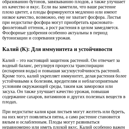
образованию бутонов, завязыванию плодов, а также улучшает
их качество и вкус. Если вы заметили, что ваше растение
плохо цветет, а плоды формируются медленно или имеют
низкое качество, возможно, ему не хватает фосфора. Листья
при недостатке фосфора могут приобретать красновато-
фиолетовый оттенок, а рост растения в целом замедляется.
Фосфорные удобрения особенно актуальны в период
бутонизации и созревания урожая.
Калий (K): Для иммунитета и устойчивости
Калий – это настоящий защитник растений. Он отвечает за
водный баланс, регулируя процессы транспирации
(испарения воды) и повышая засухоустойчивость растений.
Кроме того, калий укрепляет иммунитет, делая растения более
устойчивыми к болезням, вредителям и неблагоприятным
условиям окружающей среды, таким как заморозки или
засуха. Он также улучшает качество урожая, повышая
содержание сахаров, витаминов и других полезных веществ в
плодах.
При недостатке калия края листьев могут желтеть или буреть,
на них могут появляться пятна, а само растение становится
вялым и ослабленным. Плоды могут развиваться
неравномерно или иметь плохой вкус. Калий особенно важен