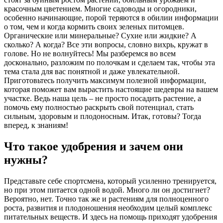
красочным цветением. Многие садоводы и огородники,
особенно начинающие, порой теряются в обилии информации
о том, чем и когда кормить своих зеленых питомцев.
Органические или минеральные? Сухие или жидкие? А
сколько? А когда? Все эти вопросы, словно вихрь, кружат в
голове. Но не волнуйтесь! Мы разберемся во всем
досконально, разложим по полочкам и сделаем так, чтобы эта
тема стала для вас понятной и даже увлекательной.
Приготовьтесь получить максимум полезной информации,
которая поможет вам вырастить настоящие шедевры на вашем
участке. Ведь наша цель – не просто посадить растение, а
помочь ему полностью раскрыть свой потенциал, стать
сильным, здоровым и плодоносным. Итак, готовы? Тогда
вперед, к знаниям!
Что такое удобрения и зачем они
нужны?
Представьте себе спортсмена, который усиленно тренируется,
но при этом питается одной водой. Много ли он достигнет?
Вероятно, нет. Точно так же и растениям для полноценного
роста, развития и плодоношения необходим целый комплекс
питательных веществ. И здесь на помощь приходят удобрения