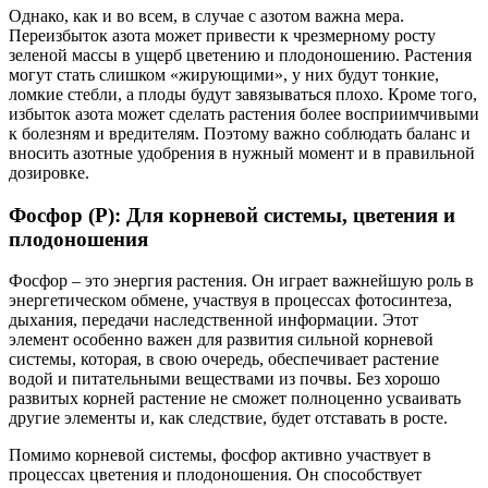
Однако, как и во всем, в случае с азотом важна мера.
Переизбыток азота может привести к чрезмерному росту
зеленой массы в ущерб цветению и плодоношению. Растения
могут стать слишком «жирующими», у них будут тонкие,
ломкие стебли, а плоды будут завязываться плохо. Кроме того,
избыток азота может сделать растения более восприимчивыми
к болезням и вредителям. Поэтому важно соблюдать баланс и
вносить азотные удобрения в нужный момент и в правильной
дозировке.
Фосфор (P): Для корневой системы, цветения и
плодоношения
Фосфор – это энергия растения. Он играет важнейшую роль в
энергетическом обмене, участвуя в процессах фотосинтеза,
дыхания, передачи наследственной информации. Этот
элемент особенно важен для развития сильной корневой
системы, которая, в свою очередь, обеспечивает растение
водой и питательными веществами из почвы. Без хорошо
развитых корней растение не сможет полноценно усваивать
другие элементы и, как следствие, будет отставать в росте.
Помимо корневой системы, фосфор активно участвует в
процессах цветения и плодоношения. Он способствует