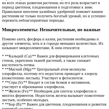
на всех этапах развития растения, но его роль возрастает в
период цветения, плодоношения и подготовки к зиме.
Правильное внесение калийных удобрений поможет вашим
растениям не только получить богатый урожай, но и успешно
пережить неблагоприятные периоды.
Микроэлементы: Незначительные, но важные
Помимо азота, фосфора и калия, растениям необходимы и
другие элементы, хоть и в гораздо меньших количествах. Их
называют микроэлементами. К ним относятся:
* **Кальций (Ca):** Важен для формирования клеточных
стенок, укреплени тканей растений, а также снижает
кислотность почвы.
* **Магний (Mg):** Центральный атом молекулы
хлорофилла, поэтому его недостаток приводит к хлорозу
(пожелтению листьев). Участвует в фотосинтезе.
* **Сера (S):** Входит в состав белков и витаминов,
участвует в образовании хлорофилла.
* **Железо (Fe):** Необходим для синтеза хлорофилла и
многих ферментов. Недостаток железа вызывает пожелтение
листьев, особенно молодых.
* **Бор (B):** Важен для цветения, плодоношения и развития
корневой системы.