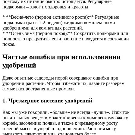
поэтому их питание быстро истощается. Регулярные
подкормки – залог их здоровья и красоты.
* **Весна-лето (период активного роста):** Регулярные
подкормки (раз в 1-2 недели) жидкими комплексными
удобрениями для комнатных растений.
* **Осень-зима (период покоя):** Сократить подкормки или
полностью прекратить, если растение находится в состоянии
покоя.
Частые ошибки при использовании
удобрений
Даже опытные садоводы порой совершают ошибки при
удобрении растений. Чтобы избежать их, давайте разберем
самые распространенные промахи.
1. Чрезмерное внесение удобрений
Как мы уже говорили, «больше» не всегда «лучше». Избыток
питательных веществ может привести к химическому ожогу
корней, засолению почвы, а также к чрезмерному росту
зеленой массы в ущерб плодоношению. Растения могут
выглядеть «жирующими», становиться более