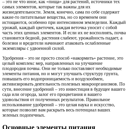
– это не что иное, как «пища» для растений, источники тех
самых элементов, которые так важны для их
жизнедеятельности. Земля, конечно, сама по себе содержит
какие-то питательные вещества, но со временем они
истощаются, особенно при интенсивном земледелии. Каждый
урожай, каждый цветочек, каждая веточка уносит с собой
часть этих ценных элементов. И если их не восполнять, почва
становится бедной, растения слабеют, урожайность падает, а
болезни и вредители начинают атаковать ослабленные
экземпляры с удвоенной силой.
Удобрения – это не просто способ «накормить» растение, это
целый комплекс мер, направленных на улучшение
плодородия почвы. Они не только поставляют необходимые
элементы питания, но и могут улучшать структуру грунта,
повышать его водопроницаемость и воздухообмен,
активизировать деятельность полезных микроорганизмов. По
сути, внесение удобрений – это инвестиция в будущее вашего
сада или огорода, залог его процветания и вашего
удовольствия от полученных результатов. Правильное
использование удобрений – это целая наука и искусство,
которые позволят вам раскрыть весь потенциал ваших
зеленых подопечных.
Основные элементы питания