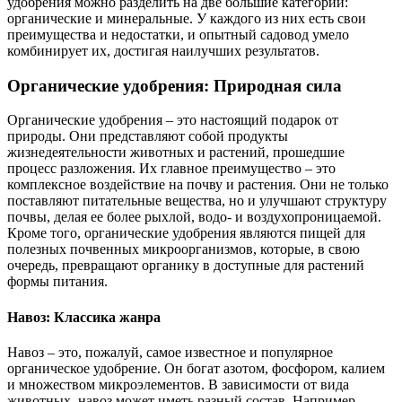
удобрения можно разделить на две большие категории:
органические и минеральные. У каждого из них есть свои
преимущества и недостатки, и опытный садовод умело
комбинирует их, достигая наилучших результатов.
Органические удобрения: Природная сила
Органические удобрения – это настоящий подарок от
природы. Они представляют собой продукты
жизнедеятельности животных и растений, прошедшие
процесс разложения. Их главное преимущество – это
комплексное воздействие на почву и растения. Они не только
поставляют питательные вещества, но и улучшают структуру
почвы, делая ее более рыхлой, водо- и воздухопроницаемой.
Кроме того, органические удобрения являются пищей для
полезных почвенных микроорганизмов, которые, в свою
очередь, превращают органику в доступные для растений
формы питания.
Навоз: Классика жанра
Навоз – это, пожалуй, самое известное и популярное
органическое удобрение. Он богат азотом, фосфором, калием
и множеством микроэлементов. В зависимости от вида
животных, навоз может иметь разный состав. Например,