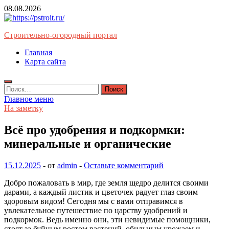
Перейти
08.08.2026
к
содержимому
Строительно-огородный портал
Главная
Карта сайта
Найти:
Главное меню
На заметку
Всё про удобрения и подкормки:
минеральные и органические
15.12.2025
-
от
admin
-
Оставьте комментарий
Добро пожаловать в мир, где земля щедро делится своими
дарами, а каждый листик и цветочек радует глаз своим
здоровым видом! Сегодня мы с вами отправимся в
увлекательное путешествие по царству удобрений и
подкормок. Ведь именно они, эти невидимые помощники,
стоят за буйным ростом растений, обильным урожаем и