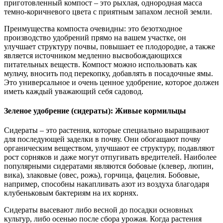
приготовленный компост – это рыхлая, однородная масса
темно-коричневого цвета с приятным запахом лесной земли.
Преимущества компоста очевидны: это безотходное
производство удобрений прямо на вашем участке, он
улучшает структуру почвы, повышает ее плодородие, а также
является источником медленно высвобождающихся
питательных веществ. Компост можно использовать как
мульчу, вносить под перекопку, добавлять в посадочные ямы.
Это универсальное и очень ценное удобрение, которое должен
иметь каждый уважающий себя садовод.
Зеленое удобрение (сидераты): Живые кормильцы
Сидераты – это растения, которые специально выращивают
для последующей заделки в почву. Они обогащают почву
органическим веществом, улучшают ее структуру, подавляют
рост сорняков и даже могут отпугивать вредителей. Наиболее
популярными сидератами являются бобовые (клевер, люпин,
вика), злаковые (овес, рожь), горчица, фацелия. Бобовые,
например, способны накапливать азот из воздуха благодаря
клубеньковым бактериям на их корнях.
Сидераты высевают либо весной до посадки основных
культур, либо осенью после сбора урожая. Когда растения