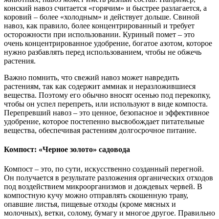
конский навоз считается «горячим» и быстрее разлагается, а
коровий – более «холодным» и действует дольше. Свиной
навоз, как правило, более концентрированный и требует
осторожности при использовании. Куриный помет – это
очень концентрированное удобрение, богатое азотом, которое
нужно разбавлять перед использованием, чтобы не обжечь
растения.
Важно помнить, что свежий навоз может навредить
растениям, так как содержит аммиак и неразложившиеся
вещества. Поэтому его обычно вносят осенью под перекопку,
чтобы он успел перепреть, или используют в виде компоста.
Перепревший навоз – это ценное, безопасное и эффективное
удобрение, которое постепенно высвобождает питательные
вещества, обеспечивая растениям долгосрочное питание.
Компост: «Черное золото» садовода
Компост – это, по сути, искусственно созданный перегной.
Он получается в результате разложения органических отходов
под воздействием микроорганизмов и дождевых червей. В
компостную кучу можно отправлять скошенную траву,
опавшие листья, пищевые отходы (кроме мясных и
молочных), ветки, солому, бумагу и многое другое. Правильно