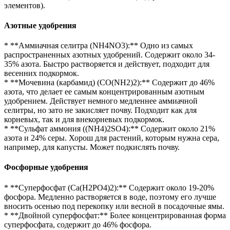
элементов).
Азотные удобрения
* **Аммиачная селитра (NH4NO3):** Одно из самых
распространенных азотных удобрений. Содержит около 34-
35% азота. Быстро растворяется и действует, подходит для
весенних подкормок.
* **Мочевина (карбамид) (CO(NH2)2):** Содержит до 46%
азота, что делает ее самым концентрированным азотным
удобрением. Действует немного медленнее аммиачной
селитры, но зато не закисляет почву. Подходит как для
корневых, так и для внекорневых подкормок.
* **Сульфат аммония ((NH4)2SO4):** Содержит около 21%
азота и 24% серы. Хорош для растений, которым нужна сера,
например, для капусты. Может подкислять почву.
Фосфорные удобрения
* **Суперфосфат (Ca(H2PO4)2):** Содержит около 19-20%
фосфора. Медленно растворяется в воде, поэтому его лучше
вносить осенью под перекопку или весной в посадочные ямы.
* **Двойной суперфосфат:** Более концентрированная форма
суперфосфата, содержит до 46% фосфора.