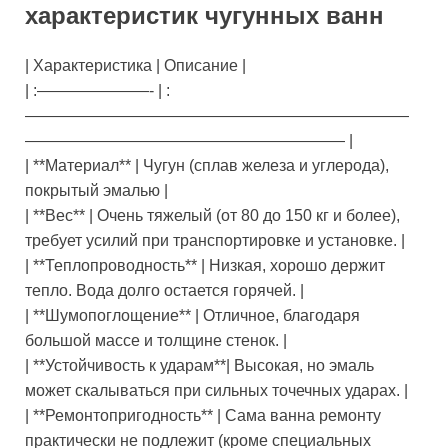
характеристик чугунных ванн
| Характеристика | Описание |
| :———————- | :
————————————————————————
———————————————————— |
| **Материал** | Чугун (сплав железа и углерода),
покрытый эмалью |
| **Вес** | Очень тяжелый (от 80 до 150 кг и более),
требует усилий при транспортировке и установке. |
| **Теплопроводность** | Низкая, хорошо держит
тепло. Вода долго остается горячей. |
| **Шумопоглощение** | Отличное, благодаря
большой массе и толщине стенок. |
| **Устойчивость к ударам**| Высокая, но эмаль
может скалываться при сильных точечных ударах. |
| **Ремонтопригодность** | Сама ванна ремонту
практически не подлежит (кроме специальных