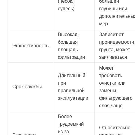
(песок,
большей
супесь)
глубины или
дополнительны
мер
Высокая,
Зависит от
большая
проницаемости
Эффективность
площадь
грунта, может
фильтрации
заиливаться
Может
Длительный
требовать
при
очистки или
Срок службы
правильной
замены
эксплуатации
фильтрующего
слоя чаще
Более
трудоемкий
Относительно
из-за