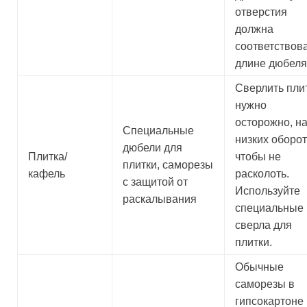
отверстия
должна
соответствов
длине дюбеля
Сверлить пли
нужно
осторожно, н
Специальные
низких оборот
дюбели для
Плитка/
чтобы не
плитки, саморезы
кафель
расколоть.
с защитой от
Используйте
раскалывания
специальные
сверла для
плитки.
Обычные
саморезы в
гипсокартоне