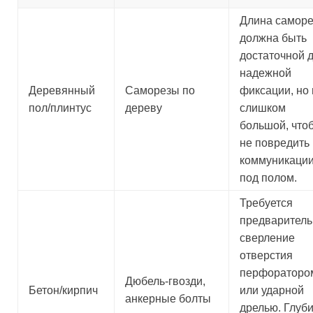
Длина саморе
должна быть
достаточной 
надежной
Деревянный
Саморезы по
фиксации, но 
пол/плинтус
дереву
слишком
большой, что
не повредить
коммуникаци
под полом.
Требуется
предваритель
сверление
отверстия
перфораторо
Дюбель-гвозди,
Бетон/кирпич
или ударной
анкерные болты
дрелью. Глуб