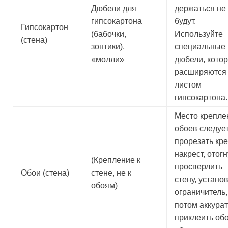
Дюбели для
держаться не
гипсокартона
будут.
Гипсокартон
(бабочки,
Используйте
(стена)
зонтики),
специальные
«молли»
дюбели, кото
расширяются 
листом
гипсокартона.
Место крепле
обоев следуе
прорезать кре
накрест, отогн
(Крепление к
просверлить
Обои (стена)
стене, не к
стену, устано
обоям)
ограничитель,
потом аккура
приклеить об