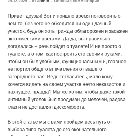
25.12.2025
-
от
admin
-
Оставьте комментарий
Привет, друзья! Вот и пришло время поговорить о
чем-то, без чего не обходится ни один дачный
участок, будь он хоть трижды облагорожен и засажен
экзотическими цветами. Да-да, вы правильно
догадались – речь пойдет о туалете! И не просто о
туалете, а о том, как построить его своими руками,
чтобы он был удобным, функциональным и, главное,
не портил общего впечатления от вашего
загородного рая. Ведь согласитесь, мало кому
хочется видеть на своем участке нечто неказистое и
пахнущее, правда? Мы же хотим, чтобы даже такой
интимный уголок был продуман до мелочей, радова
глаз и не доставлял дискомфорта.
В этой статье мы с вами пройдем весь путь от
выбора типа туалета до его окончательного