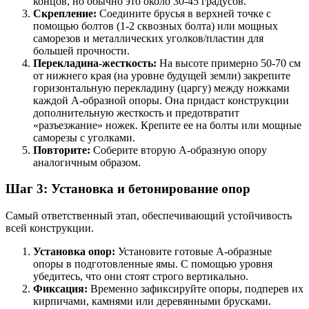
концов, но обычно это около 30-45 градусов.
Скрепление:
Соедините брусья в верхней точке с
помощью болтов (1-2 сквозных болта) или мощных
саморезов и металлических уголков/пластин для
большей прочности.
Перекладина-жесткость:
На высоте примерно 50-70 см
от нижнего края (на уровне будущей земли) закрепите
горизонтальную перекладину (царгу) между ножками
каждой А-образной опоры. Она придаст конструкции
дополнительную жесткость и предотвратит
«разъезжание» ножек. Крепите ее на болты или мощные
саморезы с уголками.
Повторите:
Соберите вторую А-образную опору
аналогичным образом.
Шаг 3: Установка и бетонирование опор
Самый ответственный этап, обеспечивающий устойчивость
всей конструкции.
Установка опор:
Установите готовые А-образные
опоры в подготовленные ямы. С помощью уровня
убедитесь, что они стоят строго вертикально.
Фиксация:
Временно зафиксируйте опоры, подперев их
кирпичами, камнями или деревянными брусками.