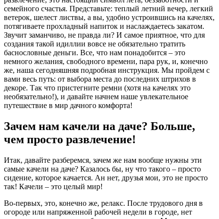
семейного счастья. Представьте: теплый летний вечер, легкий
ветерок, шелест листвы, а вы, удобно устроившись на качелях,
потягиваете прохладный напиток и наслаждаетесь закатом.
Звучит заманчиво, не правда ли? И самое приятное, что для
создания такой идиллии вовсе не обязательно тратить
баснословные деньги. Все, что нам понадобится – это
немного желания, свободного времени, пара рук, и, конечно
же, наша сегодняшняя подробная инструкция. Мы пройдем с
вами весь путь: от выбора места до последних штрихов в
декоре. Так что пристегните ремни (хотя на качелях это
необязательно!), и давайте начнем наше увлекательное
путешествие в мир дачного комфорта!
Зачем нам качели на даче? Больше,
чем просто развлечение!
Итак, давайте разберемся, зачем же нам вообще нужны эти
самые качели на даче? Казалось бы, ну что такого – просто
сидение, которое качается. Ан нет, друзья мои, это не просто
так! Качели – это целый мир!
Во-первых, это, конечно же, релакс. После трудового дня в
огороде или напряженной рабочей недели в городе, нет