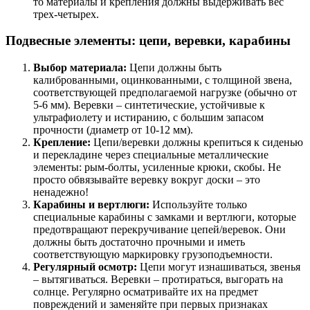
то материалы и крепления должны выдерживать вес
трех-четырех.
Подвесные элементы: цепи, веревки, карабины
Выбор материала:
Цепи должны быть
калиброванными, оцинкованными, с толщиной звена,
соответствующей предполагаемой нагрузке (обычно от
5-6 мм). Веревки – синтетические, устойчивые к
ультрафиолету и истиранию, с большим запасом
прочности (диаметр от 10-12 мм).
Крепление:
Цепи/веревки должны крепиться к сиденью
и перекладине через специальные металлические
элементы: рым-болты, усиленные крюки, скобы. Не
просто обвязывайте веревку вокруг доски – это
ненадежно!
Карабины и вертлюги:
Используйте только
специальные карабины с замками и вертлюги, которые
предотвращают перекручивание цепей/веревок. Они
должны быть достаточно прочными и иметь
соответствующую маркировку грузоподъемности.
Регулярный осмотр:
Цепи могут изнашиваться, звенья
– вытягиваться. Веревки – протираться, выгорать на
солнце. Регулярно осматривайте их на предмет
повреждений и заменяйте при первых признаках