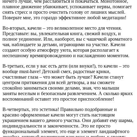
ничего лучше, чем расслабиться и покачаться. Монотонное,
плавное движение убаюкивает, успокаивает нервы, помогает
снять стресс и просто очистить голову от лишних мыслей.
Поверьте мне, это гораздо эффективнее любой медитации!
Во-вторых, качели – это великолепное место для чтения.
Представьте: вы, увлекательная книга, свежий воздух, и
полное уединение. Или, наоборот, вы с чашечкой ароматного
чая, наблюдаете за детьми, играющими на участке. Качели
создают особую атмосферу уюта, которая располагает к
неспешному времяпровождению и наслаждению моментом.
В-третьих, если у вас есть дети (или внуки!), то качели – это
вообще must-have! Детский смех, радостные крики,
счастливые глаза – что может быть лучше? Качели станут
центром притяжения для всей детворы, а вы сможете
спокойно заниматься своими делами, зная, что малыши
заняты веселым и безопасным развлечением. А сколько ярких
воспоминаний оставит это простое приспособление!
В-четвертых, это эстетика! Правильно подобранные и
красиво оформленные качели могут стать настоящим
украшением вашего дачного участка. Они добавят ему шарма,
индивидуальности и законченности. Это не просто
функциональный элемент, это еще и элемент ландшафтного
дизайна, который подчеркнет ваш вкус и любовь к своему