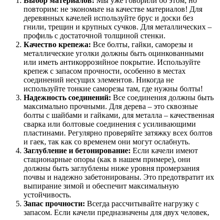
Выбор материалов:
Мы уже говорили об этом, но
повторим: не экономьте на качестве материалов! Для
деревянных качелей используйте брус и доски без
гнили, трещин и крупных сучков. Для металлических –
профиль с достаточной толщиной стенки.
Качество крепежа:
Все болты, гайки, саморезы и
металлические уголки должны быть оцинкованными
или иметь антикоррозийное покрытие. Используйте
крепеж с запасом прочности, особенно в местах
соединений несущих элементов. Никогда не
используйте тонкие саморезы там, где нужны болты!
Надежность соединений:
Все соединения должны быть
максимально прочными. Для дерева – это сквозные
болты с шайбами и гайками, для металла – качественная
сварка или болтовые соединения с усиливающими
пластинами. Регулярно проверяйте затяжку всех болтов
и гаек, так как со временем они могут ослабнуть.
Заглубление и бетонирование:
Если качели имеют
стационарные опоры (как в нашем примере), они
должны быть заглублены ниже уровня промерзания
почвы и надежно забетонированы. Это предотвратит их
выпирание зимой и обеспечит максимальную
устойчивость.
Запас прочности:
Всегда рассчитывайте нагрузку с
запасом. Если качели предназначены для двух человек,