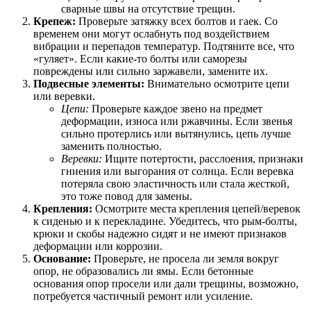
сварные швы на отсутствие трещин.
Крепеж:
Проверьте затяжку всех болтов и гаек. Со
временем они могут ослабнуть под воздействием
вибрации и перепадов температур. Подтяните все, что
«гуляет». Если какие-то болты или саморезы
повреждены или сильно заржавели, замените их.
Подвесные элементы:
Внимательно осмотрите цепи
или веревки.
Цепи:
Проверьте каждое звено на предмет
деформации, износа или ржавчины. Если звенья
сильно протерлись или вытянулись, цепь лучше
заменить полностью.
Веревки:
Ищите потертости, расслоения, признаки
гниения или выгорания от солнца. Если веревка
потеряла свою эластичность или стала жесткой,
это тоже повод для замены.
Крепления:
Осмотрите места крепления цепей/веревок
к сиденью и к перекладине. Убедитесь, что рым-болты,
крюки и скобы надежно сидят и не имеют признаков
деформации или коррозии.
Основание:
Проверьте, не просела ли земля вокруг
опор, не образовались ли ямы. Если бетонные
основания опор просели или дали трещины, возможно,
потребуется частичный ремонт или усиление.