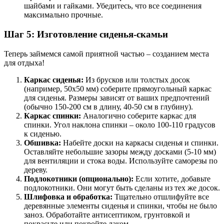
шайбами и гайками. Убедитесь, что все соединения
максимально прочные.
Шаг 5: Изготовление сиденья-скамьи
Теперь займемся самой приятной частью – созданием места
для отдыха!
Каркас сиденья:
Из брусков или толстых досок
(например, 50х50 мм) соберите прямоугольный каркас
для сиденья. Размеры зависят от ваших предпочтений
(обычно 150-200 см в длину, 40-50 см в глубину).
Каркас спинки:
Аналогично соберите каркас для
спинки. Угол наклона спинки – около 100-110 градусов
к сиденью.
Обшивка:
Набейте доски на каркасы сиденья и спинки.
Оставляйте небольшие зазоры между досками (5-10 мм)
для вентиляции и стока воды. Используйте саморезы по
дереву.
Подлокотники (опционально):
Если хотите, добавьте
подлокотники. Они могут быть сделаны из тех же досок.
Шлифовка и обработка:
Тщательно отшлифуйте все
деревянные элементы сиденья и спинки, чтобы не было
заноз. Обработайте антисептиком, грунтовкой и
покрасьте или покройте лаком.