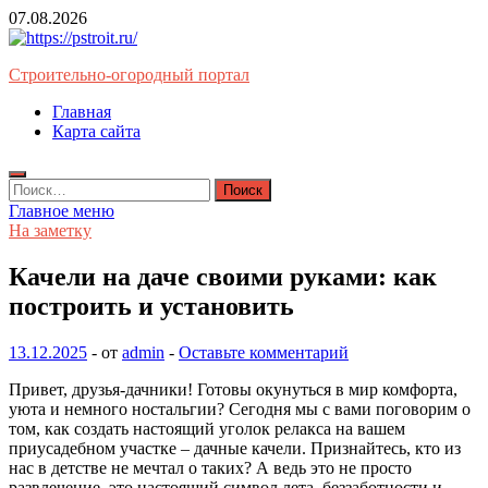
Перейти
07.08.2026
к
содержимому
Строительно-огородный портал
Главная
Карта сайта
Найти:
Главное меню
На заметку
Качели на даче своими руками: как
построить и установить
13.12.2025
-
от
admin
-
Оставьте комментарий
Привет, друзья-дачники! Готовы окунуться в мир комфорта,
уюта и немного ностальгии? Сегодня мы с вами поговорим о
том, как создать настоящий уголок релакса на вашем
приусадебном участке – дачные качели. Признайтесь, кто из
нас в детстве не мечтал о таких? А ведь это не просто
развлечение, это настоящий символ лета, беззаботности и