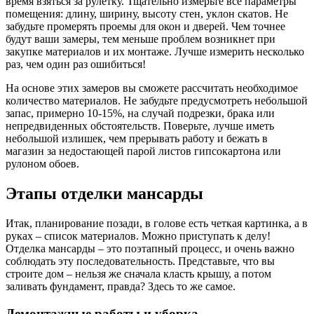
время взяться за рулетку. Тщательно измерьте все параметры
помещения: длину, ширину, высоту стен, уклон скатов. Не
забудьте промерять проемы для окон и дверей. Чем точнее
будут ваши замеры, тем меньше проблем возникнет при
закупке материалов и их монтаже. Лучше измерить несколько
раз, чем один раз ошибиться!
На основе этих замеров вы сможете рассчитать необходимое
количество материалов. Не забудьте предусмотреть небольшой
запас, примерно 10-15%, на случай подрезки, брака или
непредвиденных обстоятельств. Поверьте, лучше иметь
небольшой излишек, чем прерывать работу и бежать в
магазин за недостающей парой листов гипсокартона или
рулоном обоев.
Этапы отделки мансарды
Итак, планирование позади, в голове есть четкая картинка, а в
руках – список материалов. Можно приступать к делу!
Отделка мансарды – это поэтапный процесс, и очень важно
соблюдать эту последовательность. Представьте, что вы
строите дом – нельзя же сначала класть крышу, а потом
заливать фундамент, правда? Здесь то же самое.
Демонтажные работы и уборка