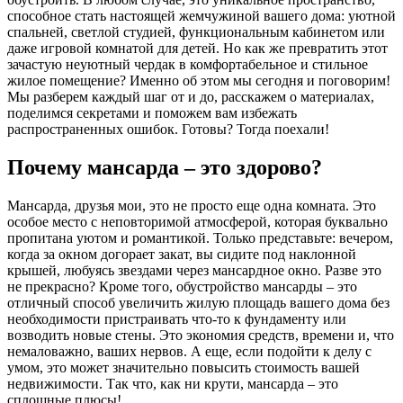
способное стать настоящей жемчужиной вашего дома: уютной
спальней, светлой студией, функциональным кабинетом или
даже игровой комнатой для детей. Но как же превратить этот
зачастую неуютный чердак в комфортабельное и стильное
жилое помещение? Именно об этом мы сегодня и поговорим!
Мы разберем каждый шаг от и до, расскажем о материалах,
поделимся секретами и поможем вам избежать
распространенных ошибок. Готовы? Тогда поехали!
Почему мансарда – это здорово?
Мансарда, друзья мои, это не просто еще одна комната. Это
особое место с неповторимой атмосферой, которая буквально
пропитана уютом и романтикой. Только представьте: вечером,
когда за окном догорает закат, вы сидите под наклонной
крышей, любуясь звездами через мансардное окно. Разве это
не прекрасно? Кроме того, обустройство мансарды – это
отличный способ увеличить жилую площадь вашего дома без
необходимости пристраивать что-то к фундаменту или
возводить новые стены. Это экономия средств, времени и, что
немаловажно, ваших нервов. А еще, если подойти к делу с
умом, это может значительно повысить стоимость вашей
недвижимости. Так что, как ни крути, мансарда – это
сплошные плюсы!