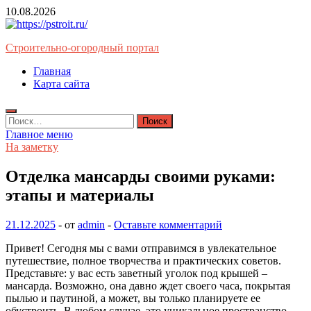
Перейти
10.08.2026
к
содержимому
Строительно-огородный портал
Главная
Карта сайта
Найти:
Главное меню
На заметку
Отделка мансарды своими руками:
этапы и материалы
21.12.2025
-
от
admin
-
Оставьте комментарий
Привет! Сегодня мы с вами отправимся в увлекательное
путешествие, полное творчества и практических советов.
Представьте: у вас есть заветный уголок под крышей –
мансарда. Возможно, она давно ждет своего часа, покрытая
пылью и паутиной, а может, вы только планируете ее
обустроить. В любом случае, это уникальное пространство,