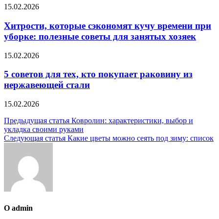
15.02.2026
Хитрости, которые сэкономят кучу времени при
уборке: полезные советы для занятых хозяек
15.02.2026
5 советов для тех, кто покупает раковину из
нержавеющей стали
15.02.2026
Навигация
Предыдущая статья
Ковролин: характеристики, выбор и
укладка своими руками
по
Следующая статья
Какие цветы можно сеять под зиму: список
записям
О admin