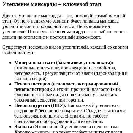
Утепление мансарды – ключевой этап
Друзья, утепление мансарды – это, пожалуй, самый важный
этап. От него напрямую зависит, будет ли ваша мансарда
уютной зимой и прохладной летом. Не экономьте на
утеплителе! Плохо утепленная мансарда – это выброшенные
деньги на отопление и постоянный дискомфорт.
Существует несколько видов утеплителей, каждый со своими
особенностями:
Минеральная вата (базальтовая, стекловата):
Отличные тепло- и шумоизоляционные свойства,
негорючесть. Требует защиты от влаги (пароизоляция и
гидроизоляция).
Пенополистирол (пенопласт, экструдированный
пенополистирол):
Легкий, прочный, влагостойкий.
Однако некоторые виды горючи и могут выделять
токсичные вещества при горении.
Пенополиуретан (ППУ):
Напыляемый утеплитель,
создающий бесшовное покрытие. Обладает высокими
теплоизоляционными свойствами, но требует
специального оборудования для нанесения.
Эковата:
Экологичный утеплитель из целлюлозы.
Хорошо «дышит», но также требует защиты от влаги.