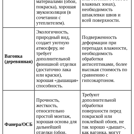
материалами (обои,
влажных зонах),
покраска), хорошая
необходимость
звукоизоляция (в
шпаклевки швов и
сочетании с
всей поверхности.
утеплителем).
Экологичность,
природный вид,
Подверженность
создает уютную
деформации при
атмосферу, не
перепадах влажности,
требует
необходимость
Вагонка
дополнительной
обработки
(деревянная)
финишной отделки
антисептиками, более
(достаточно лака
высокая стоимость по
или краски),
сравнению с
хорошая «дышащая»
гипсокартоном.
способность.
Требуют
Прочность,
дополнительной
жесткость,
обработки
относительно
поверхности перед
простой монтаж,
покраской или
хорошая основа для
поклейкой обоев, не
Фанера/ОСБ
дальнейшей
так хорошо «дышат»,
отделки (обои,
как вагонка, могут