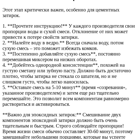
Этот этап критически важен, особенно для цементных
затирок.
1. **Прочтите инструкцию!** У каждого производителя свои
пропорции воды и сухой смеси. Отклонение от них может
привести к потере свойств затирки.
2. **Налейте воду в ведро.** Всегда сначала воду, потом
сухую смесь – это поможет избежать комков.
3. **Постепенно добавляйте сухую смесь**, постоянно
перемешивая миксером на низких оборотах.
4. **Добейтесь однородной консистенции**, похожей на
густую сметану или зубную пасту. Должно быть достаточно
плотно, чтобы затирка не стекала со шпателя, но и не
слишком густо, чтобы легко наносилась.
5. **Оставьте смесь на 5-10 минут** (время «созревания»,
указанное производителем) и затем еще раз тщательно
перемешайте. Это позволит всем компонентам равномерно
раствориться и активироваться.
**Важно для эпоксидных затирок:** Смешивание двух
компонентов эпоксидной затирки должно быть очень
тщательным и быстрым. Строго соблюдайте пропорции!
Время жизни смеси обычно составляет 30-60 минут, поэтому
замешивайте небольшими порциями, которые вы успеете