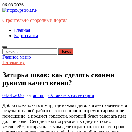
Перейти
06.08.2026
к
содержимому
Строительно-огородный портал
Главная
Карта сайта
Найти:
Главное меню
На заметку
Затирка швов: как сделать своими
руками качественно?
04.01.2026
-
от
admin
-
Оставьте комментарий
Добро пожаловать в мир, где каждая деталь имеет значение, а
результат вашей работы – это не просто отремонтированное
помещение, а предмет гордости, который будет радовать глаз
долгие годы. Сегодня мы погрузимся в одну из таких
«мелочей», которая на самом деле играет колоссальную роль в
эстетике и долговечности любой плиточной поверхности –