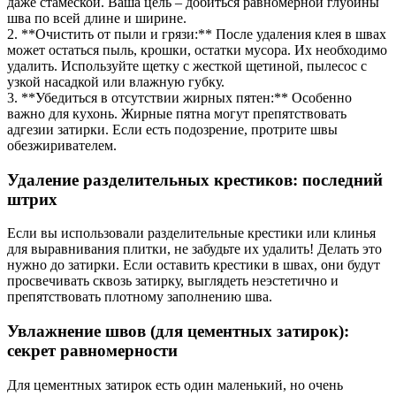
даже стамеской. Ваша цель – добиться равномерной глубины
шва по всей длине и ширине.
2. **Очистить от пыли и грязи:** После удаления клея в швах
может остаться пыль, крошки, остатки мусора. Их необходимо
удалить. Используйте щетку с жесткой щетиной, пылесос с
узкой насадкой или влажную губку.
3. **Убедиться в отсутствии жирных пятен:** Особенно
важно для кухонь. Жирные пятна могут препятствовать
адгезии затирки. Если есть подозрение, протрите швы
обезжиривателем.
Удаление разделительных крестиков: последний
штрих
Если вы использовали разделительные крестики или клинья
для выравнивания плитки, не забудьте их удалить! Делать это
нужно до затирки. Если оставить крестики в швах, они будут
просвечивать сквозь затирку, выглядеть неэстетично и
препятствовать плотному заполнению шва.
Увлажнение швов (для цементных затирок):
секрет равномерности
Для цементных затирок есть один маленький, но очень