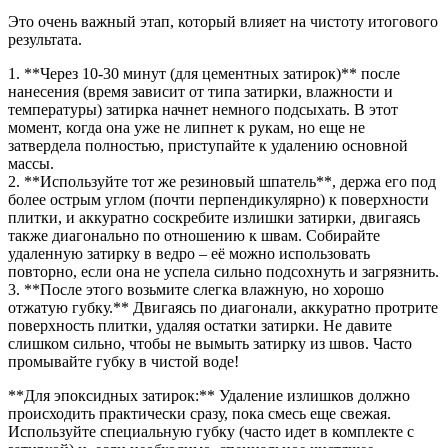
Это очень важный этап, который влияет на чистоту итогового
результата.
1. **Через 10-30 минут (для цементных затирок)** после
нанесения (время зависит от типа затирки, влажности и
температуры) затирка начнет немного подсыхать. В этот
момент, когда она уже не липнет к рукам, но еще не
затвердела полностью, приступайте к удалению основной
массы.
2. **Используйте тот же резиновый шпатель**, держа его под
более острым углом (почти перпендикулярно) к поверхности
плитки, и аккуратно соскребите излишки затирки, двигаясь
также диагонально по отношению к швам. Собирайте
удаленную затирку в ведро – её можно использовать
повторно, если она не успела сильно подсохнуть и загрязнить.
3. **После этого возьмите слегка влажную, но хорошо
отжатую губку.** Двигаясь по диагонали, аккуратно протрите
поверхность плитки, удаляя остатки затирки. Не давите
слишком сильно, чтобы не вымыть затирку из швов. Часто
промывайте губку в чистой воде!
**Для эпоксидных затирок:** Удаление излишков должно
происходить практически сразу, пока смесь еще свежая.
Используйте специальную губку (часто идет в комплекте с