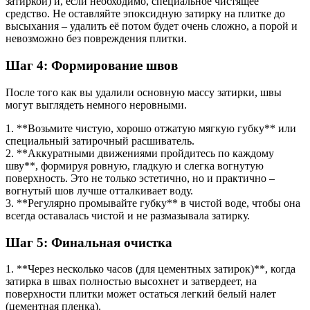
затиркой) и, если необходимо, специальное чистящее
средство. Не оставляйте эпоксидную затирку на плитке до
высыхания – удалить её потом будет очень сложно, а порой и
невозможно без повреждения плитки.
Шаг 4: Формирование швов
После того как вы удалили основную массу затирки, швы
могут выглядеть немного неровными.
1. **Возьмите чистую, хорошо отжатую мягкую губку** или
специальный затирочный расшиватель.
2. **Аккуратными движениями пройдитесь по каждому
шву**, формируя ровную, гладкую и слегка вогнутую
поверхность. Это не только эстетично, но и практично –
вогнутый шов лучше отталкивает воду.
3. **Регулярно промывайте губку** в чистой воде, чтобы она
всегда оставалась чистой и не размазывала затирку.
Шаг 5: Финальная очистка
1. **Через несколько часов (для цементных затирок)**, когда
затирка в швах полностью высохнет и затвердеет, на
поверхности плитки может остаться легкий белый налет
(цементная пленка).