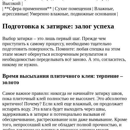
Высокий |
| **Сфера применения** | Сухие помещения | Влажные,
агрессивные| Умеренно влажные, подвижные основания |
Подготовка к затирке: залог успеха
Выбор затирки – это лишь первый шаг. Прежде чем
приступить к самому процессу, необходимо тщательно
подготовить поверхность. Помните: любая спешка на этом
этапе может обернуться испорченным результатом и
необходимостью переделывать всё заново. А это, согласитесь,
никому не нужно.
Время высыхания плиточного клея: терпение –
золото
Самое важное правило: никогда не начинайте затирку швов,
пока плиточный клей полностью не высохнет. Это абсолютно
критично! Почему? Если клей еще влажный, он продолжает
испарять воду. Эта влага будет выходить через швы,
задерживаясь в затирке и потенциально вызывая её
обесцвечивание, растрескивание или даже вымывание. Кроме
того, непросохший клей не обладает полной прочностью, и
любое давление на плитку в процессе затирки может