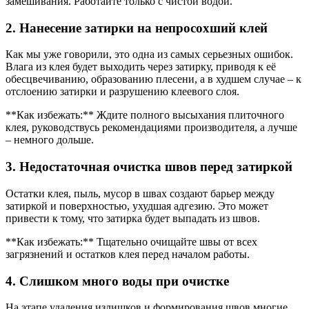
замешивания. Работайте только с чистой водой.
2. Нанесение затирки на непросохший клей
Как мы уже говорили, это одна из самых серьезных ошибок.
Влага из клея будет выходить через затирку, приводя к её
обесцвечиванию, образованию плесени, а в худшем случае – к
отслоению затирки и разрушению клеевого слоя.
**Как избежать:** Ждите полного высыхания плиточного
клея, руководствусь рекомендациями производителя, а лучше
– немного дольше.
3. Недостаточная очистка швов перед затиркой
Остатки клея, пыль, мусор в швах создают барьер между
затиркой и поверхностью, ухудшая адгезию. Это может
привести к тому, что затирка будет выпадать из швов.
**Как избежать:** Тщательно очищайте швы от всех
загрязнений и остатков клея перед началом работы.
4. Слишком много воды при очистке
На этапе удаления излишков и формирования швов многие