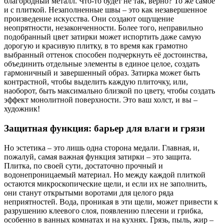
благородный металл. Что-то будет не так, верно? То же самое
и с плиткой. Незаполненные швы – это как незавершенное
произведение искусства. Они создают ощущение
неопрятности, незаконченности. Более того, неправильно
подобранный цвет затирки может испортить даже самую
дорогую и красивую плитку, в то время как грамотно
выбранный оттенок способен подчеркнуть её достоинства,
объединить отдельные элементы в единое целое, создать
гармоничный и завершенный образ. Затирка может быть
контрастной, чтобы выделить каждую плиточку, или,
наоборот, быть максимально близкой по цвету, чтобы создать
эффект монолитной поверхности. Это ваш холст, и вы –
художник!
Защитная функция: барьер для влаги и грязи
Но эстетика – это лишь одна сторона медали. Главная, и,
пожалуй, самая важная функция затирки – это защита.
Плитка, по своей сути, достаточно прочный и
водонепроницаемый материал. Но между каждой плиткой
остаются микроскопические щели, и если их не заполнить,
они станут открытыми воротами для целого ряда
неприятностей. Вода, проникая в эти щели, может привести к
разрушению клеевого слоя, появлению плесени и грибка,
особенно в ванных комнатах и на кухнях. Грязь, пыль, жир –