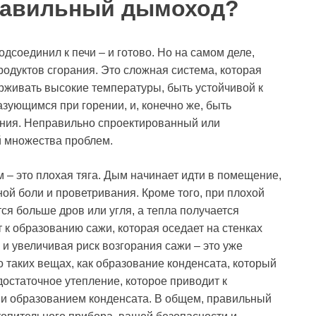
правильный дымоход?
подсоединил к печи – и готово. Но на самом деле,
родуктов сгорания. Это сложная система, которая
рживать высокие температуры, быть устойчивой к
зующимся при горении, и, конечно же, быть
ения. Неправильно спроектированный или
й множества проблем.
 – это плохая тяга. Дым начинает идти в помещение,
овной боли и проветривания. Кроме того, при плохой
ся больше дров или угля, а тепла получается
 к образованию сажи, которая оседает на стенках
и увеличивая риск возгорания сажи – это уже
о таких вещах, как образование конденсата, который
достаточное утепление, которое приводит к
 и образованием конденсата. В общем, правильный