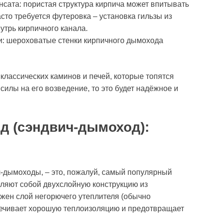
сата: пористая структура кирпича может впитывать
асто требуется футеровка – установка гильзы из
трь кирпичного канала.
и: шероховатые стенки кирпичного дымохода
лассических каминов и печей, которые топятся
силы на его возведение, то это будет надёжное и
д (сэндвич-дымоход):
ч-дымоходы, – это, пожалуй, самый популярный
вляют собой двухслойную конструкцию из
жен слой негорючего утеплителя (обычно
спечивает хорошую теплоизоляцию и предотвращает