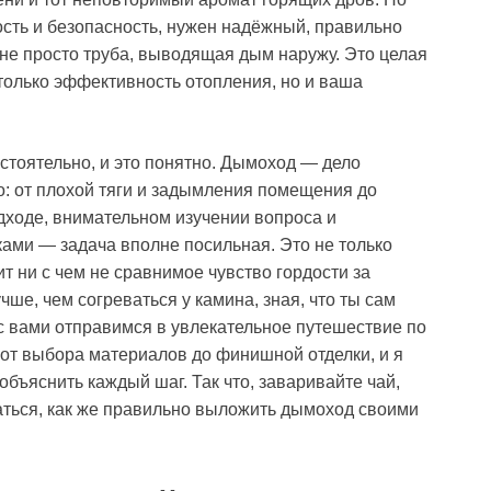
ость и безопасность, нужен надёжный, правильно
 не просто труба, выводящая дым наружу. Это целая
 только эффективность отопления, но и ваша
остоятельно, и это понятно. Дымоход — дело
о: от плохой тяги и задымления помещения до
одходе, внимательном изучении вопроса и
ами — задача вполне посильная. Это не только
т ни с чем не сравнимое чувство гордости за
чше, чем согреваться у камина, зная, что ты сам
с вами отправимся в увлекательное путешествие по
от выбора материалов до финишной отделки, и я
бъяснить каждый шаг. Так что, заваривайте чай,
аться, как же правильно выложить дымоход своими