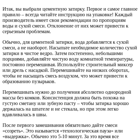
Итак, вы выбрали цементную затирку. Первое и самое главное
правило – всегда читайте инструкцию на упаковке! Каждый
производитель имеет свои рекомендации по пропорциям
воды и сухой смеси. Отклонение от них может привести к
серьезным проблемам.
Обычно, для цементной затирки, вода добавляется к сухой
смеси, а не наоборот. Насыпьте необходимое количество сухой
затирки в чистое ведро. Затем постепенно, небольшими
порциями, добавляйте чистую воду комнатной температуры,
постоянно перемешивая. Используйте строительный миксер
или дрель с насадкой. Перемешивайте на низких оборотах,
чтобы не насыщать смесь воздухом, что может привести к
образованию пузырьков.
Перемешивать нужно до получения абсолютно однородной
массы без комков. Консистенция должна быть похожа на
густую сметану или зубную пасту – чтобы затирка хорошо
держалась на шпателе и не стекала, но при этом легко
вдавливалась в швы.
После первого замешивания обязательно дайте смеси
«созреть». Это называется «технологическая пауза» или
«выдержка». Обычно это 5-10 минут. За это время все