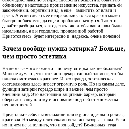
облицовку в настоящее произведение искусства, придать ей
законченный, опрятный вид, а еще – защитить от влаги и
грязи. А если сделать ее неправильно, то вся красота может
быстро поблекнуть, да еще и проблемы начнутся. Так что
давайте разбираться, как сделать так, чтобы ваши швы были
идеальными, а вы гордились проделанной работой.
Приготовьтесь, будет интересно и, надеюсь, очень полезно!
Зачем вообще нужна затирка? Больше,
чем просто эстетика
Начнем с самого важного – почему затирка так необходима?
Многие думают, что это чисто декоративный элемент, чтобы
плитка смотрелась красивее. И это правда, эстетическая
составляющая здесь играет огромную роль. Но на самом деле,
функции затирки гораздо шире и важнее, чем просто
внешний вид. Это настоящий защитный барьер, который
оберегает вашу плитку и основание под ней от множества
неприятностей.
Представьте себе: вы выложили плитку, она идеально ровная,
красивая. Но между плиточками остались зазоры – швы. Если
их ничем не заполнить, что произойдет? Во-первых, туда