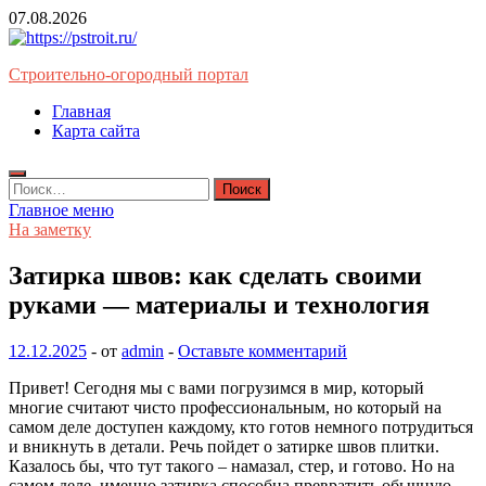
Перейти
07.08.2026
к
содержимому
Строительно-огородный портал
Главная
Карта сайта
Найти:
Главное меню
На заметку
Затирка швов: как сделать своими
руками — материалы и технология
12.12.2025
-
от
admin
-
Оставьте комментарий
Привет! Сегодня мы с вами погрузимся в мир, который
многие считают чисто профессиональным, но который на
самом деле доступен каждому, кто готов немного потрудиться
и вникнуть в детали. Речь пойдет о затирке швов плитки.
Казалось бы, что тут такого – намазал, стер, и готово. Но на
самом деле, именно затирка способна превратить обычную