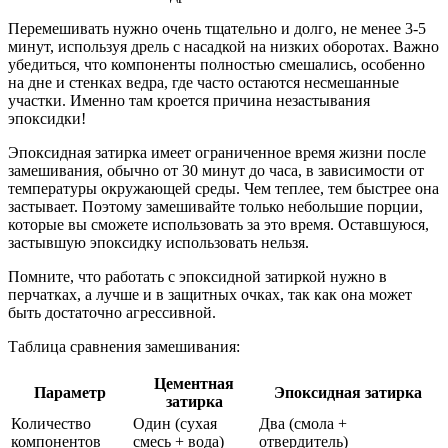
Перемешивать нужно очень тщательно и долго, не менее 3-5
минут, используя дрель с насадкой на низких оборотах. Важно
убедиться, что компоненты полностью смешались, особенно
на дне и стенках ведра, где часто остаются несмешанные
участки. Именно там кроется причина незастывания
эпоксидки!
Эпоксидная затирка имеет ограниченное время жизни после
замешивания, обычно от 30 минут до часа, в зависимости от
температуры окружающей среды. Чем теплее, тем быстрее она
застывает. Поэтому замешивайте только небольшие порции,
которые вы сможете использовать за это время. Оставшуюся,
застывшую эпоксидку использовать нельзя.
Помните, что работать с эпоксидной затиркой нужно в
перчатках, а лучше и в защитных очках, так как она может
быть достаточно агрессивной.
Таблица сравнения замешивания:
Цементная
Параметр
Эпоксидная затирка
затирка
Количество
Один (сухая
Два (смола +
компонентов
смесь + вода)
отвердитель)