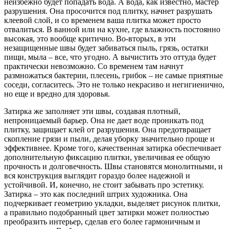
неизбежно будет попадать вода. А вода, как известно, мастер
разрушения. Она просочится под плитку, начнет разрушать
клеевой слой, и со временем ваша плитка может просто
отвалиться. В ванной или на кухне, где влажность постоянно
высокая, это вообще критично. Во-вторых, в эти
незащищенные швы будет забиваться пыль, грязь, остатки
пищи, мыла – все, что угодно. А вычистить это оттуда будет
практически невозможно. Со временем там начнут
размножаться бактерии, плесень, грибок – не самые приятные
соседи, согласитесь. Это не только некрасиво и негигиенично,
но еще и вредно для здоровья.
Затирка же заполняет эти швы, создавая плотный,
непроницаемый барьер. Она не дает воде проникать под
плитку, защищает клей от разрушения. Она предотвращает
скопление грязи и пыли, делая уборку значительно проще и
эффективнее. Кроме того, качественная затирка обеспечивает
дополнительную фиксацию плитки, увеличивая ее общую
прочность и долговечность. Швы становятся монолитными, и
вся конструкция выглядит гораздо более надежной и
устойчивой. И, конечно, не стоит забывать про эстетику.
Затирка – это как последний штрих художника. Она
подчеркивает геометрию укладки, выделяет рисунок плитки,
а правильно подобранный цвет затирки может полностью
преобразить интерьер, сделав его более гармоничным и