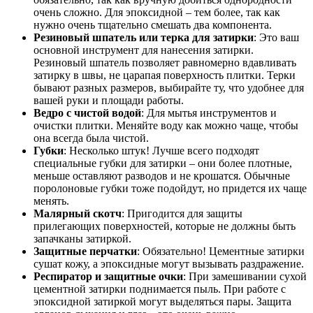
очень сложно. Для эпоксидной – тем более, так как
нужно очень тщательно смешать два компонента.
Резиновый шпатель или терка для затирки
: Это ваш
основной инструмент для нанесения затирки.
Резиновый шпатель позволяет равномерно вдавливать
затирку в швы, не царапая поверхность плитки. Терки
бывают разных размеров, выбирайте ту, что удобнее для
вашей руки и площади работы.
Ведро с чистой водой
: Для мытья инструментов и
очистки плитки. Меняйте воду как можно чаще, чтобы
она всегда была чистой.
Губки
: Несколько штук! Лучше всего подходят
специальные губки для затирки – они более плотные,
меньше оставляют разводов и не крошатся. Обычные
поролоновые губки тоже подойдут, но придется их чаще
менять.
Малярный скотч
: Пригодится для защиты
прилегающих поверхностей, которые не должны быть
запачканы затиркой.
Защитные перчатки
: Обязательно! Цементные затирки
сушат кожу, а эпоксидные могут вызывать раздражение.
Респиратор и защитные очки
: При замешивании сухой
цементной затирки поднимается пыль. При работе с
эпоксидной затиркой могут выделяться пары. Защита