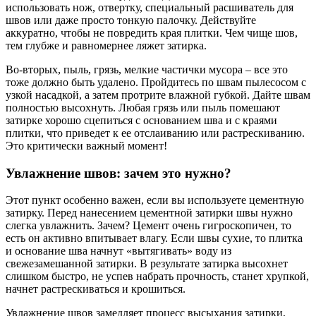
использовать нож, отвертку, специальный расшиватель для
швов или даже просто тонкую палочку. Действуйте
аккуратно, чтобы не повредить края плитки. Чем чище шов,
тем глубже и равномернее ляжет затирка.
Во-вторых, пыль, грязь, мелкие частички мусора – все это
тоже должно быть удалено. Пройдитесь по швам пылесосом с
узкой насадкой, а затем протрите влажной губкой. Дайте швам
полностью высохнуть. Любая грязь или пыль помешают
затирке хорошо сцепиться с основанием шва и с краями
плитки, что приведет к ее отслаиванию или растрескиванию.
Это критически важный момент!
Увлажнение швов: зачем это нужно?
Этот пункт особенно важен, если вы используете цементную
затирку. Перед нанесением цементной затирки швы нужно
слегка увлажнить. Зачем? Цемент очень гигроскопичен, то
есть он активно впитывает влагу. Если швы сухие, то плитка
и основание шва начнут «вытягивать» воду из
свежезамешанной затирки. В результате затирка высохнет
слишком быстро, не успев набрать прочность, станет хрупкой,
начнет растрескиваться и крошиться.
Увлажнение швов замедляет процесс высыхания затирки,