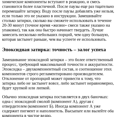
химические компоненты вступают в реакцию, и смесь
становится более пластичной. После паузы еще раз тщательно
перемешайте затирку. Воду после паузы добавлять уже нельзя,
если только это не указано в инструкции. Замешивайте
столько затирки, сколько вы сможете использовать в течение
20-30 минут (точное время «жизни» смеси также указано на
упаковке), так как она быстро начинает твердеть. Лучше
замесить несколько небольших порций, чем одну большую,
которая застынет раньше, чем вы успеете ее использовать.
Эпоксидная затирка: точность – залог успеха
Замешивание эпоксидной затирки – это более ответственный
процесс, требующий максимальной точности и аккуратности.
Эпоксидка – двухкомпонентный состав, и соотношение этих
компонентов строго регламентировано производителем.
Отклонение от пропорций может привести к тому, что
затирка либо не застынет вовсе, либо застынет неравномерно,
будет хрупкой или липкой.
Обычно эпоксидная затирка поставляется в двух баночках:
одна с эпоксидной смолой (компонент А), другая с
отвердителем (компонент Б). Иногда компонент А уже
содержит пигмент и наполнитель. Высыпьте или вылейте оба
компонента в чистое ведро.