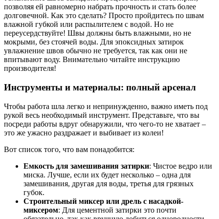
позволяя ей равномерно набрать прочность и стать более
долговечной. Как это сделать? Просто пройдитесь по швам
влажной губкой или распылителем с водой. Но не
переусердствуйте! Швы должны быть влажными, но не
мокрыми, без стоячей воды. Для эпоксидных затирок
увлажнение швов обычно не требуется, так как они не
впитывают воду. Внимательно читайте инструкцию
производителя!
Инструменты и материалы: полный арсенал
Чтобы работа шла легко и непринужденно, важно иметь под
рукой весь необходимый инструмент. Представьте, что вы
посреди работы вдруг обнаружили, что чего-то не хватает –
это же ужасно раздражает и выбивает из колеи!
Вот список того, что вам понадобится:
Емкость для замешивания затирки
: Чистое ведро или
миска. Лучше, если их будет несколько – одна для
замешивания, другая для воды, третья для грязных
губок.
Строительный миксер или дрель с насадкой-
миксером
: Для цементной затирки это почти
обязательно, так как вручную добиться однородности