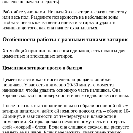
она еще не начала твердеть).
Работайте участками. Не пытайтесь затереть сразу всю стену
или весь пол. Разделите поверхность на небольшие зоны,
чтобы успевать качественно нанести затирку и удалить
излишки до того, как она начнет схватываться.
Особенности работы с разными типами затирок
Хотя общий принцип нанесения одинаков, есть нюансы для
цементных и эпоксидных затирок.
Цементная затирка: просто и быстро
Цементная затирка относительно «прощает» ошибки
новичков. У вас есть примерно 20-30 минут с момента
нанесения, чтобы удалить основную часть излишков. Она
хорошо скользит по поверхности и легко вдавливается в швы.
После того как вы заполнили швы и собрали основной объем
затирки шпателем, дайте ей немного подсохнуть – обычно 10-
20 минут, в зависимости от температуры и влажности в
помещении. Затирка должна немного помутнеть и потерять
свой «мокрый» блеск. Если она слишком свежая, вы рискуете
вымыть ее из швов. Если передержать, будет очень трудно