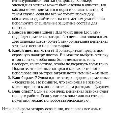
неглазурованной плитки (например, клинкер)
эпоксидная затирка может быть сложна в очистке, так
как она может впитаться в поры и оставить пятна. В
таком случае, если вы все же хотите эпоксидку,
обязательно сделайте тест на незаметном участке или
используйте специальные защитные составы для
плитки.
Какова ширина швов?
Для узких швов (до 5 мм)
подойдет цементная затирка без песка или эпоксидная.
Для широких швов (более 5 мм) обязательна цементная
затирка с песком или эпоксидная.
Какой цвет вы хотите?
Производители предлагают
огромную палитру цветов. Вы можете выбрать затирку
в тон плитке, чтобы швы были незаметны, или,
наоборот, контрастную, чтобы подчеркнуть геометрию.
Помните, что светлые затирки в местах активного
использования быстрее загрязняются, темные – меньше.
Ваш бюджет?
Эпоксидные затирки дороже, цементные
– бюджетнее. Но помните, что экономия на затирке
может привести к дополнительным расходам в будущем.
Ваш опыт?
Если вы новичок, цементная затирка будет
проще в работе. Если у вас есть опыт или вы готовы
поучиться, можно попробовать эпоксидную.
Итак, выбираем затирку осознанно, взвешивая все «за» и