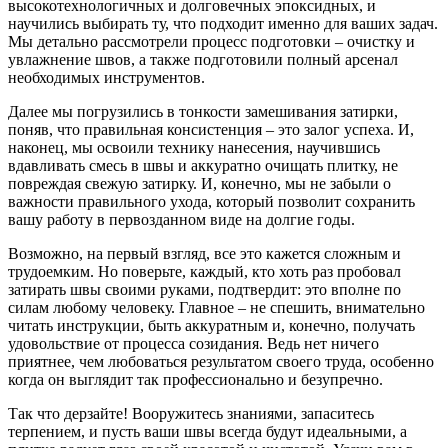
высокотехнологичных и долговечных эпоксидных, и
научились выбирать ту, что подходит именно для ваших задач.
Мы детально рассмотрели процесс подготовки – очистку и
увлажнение швов, а также подготовили полный арсенал
необходимых инструментов.
Далее мы погрузились в тонкости замешивания затирки,
поняв, что правильная консистенция – это залог успеха. И,
наконец, мы освоили технику нанесения, научившись
вдавливать смесь в швы и аккуратно очищать плитку, не
повреждая свежую затирку. И, конечно, мы не забыли о
важности правильного ухода, который позволит сохранить
вашу работу в первозданном виде на долгие годы.
Возможно, на первый взгляд, все это кажется сложным и
трудоемким. Но поверьте, каждый, кто хоть раз пробовал
затирать швы своими руками, подтвердит: это вполне по
силам любому человеку. Главное – не спешить, внимательно
читать инструкции, быть аккуратным и, конечно, получать
удовольствие от процесса созидания. Ведь нет ничего
приятнее, чем любоваться результатом своего труда, особенно
когда он выглядит так профессионально и безупречно.
Так что дерзайте! Вооружитесь знаниями, запаситесь
терпением, и пусть ваши швы всегда будут идеальными, а