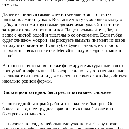
отмыть.
Далее начинается самый ответственный этап – очистка
плитки влажной губкой. Возьмите чистую, хорошо отжатую
губку и легкими круговыми движениями удаляйте остатки
затирки с поверхности плитки. Чаще промывайте губку в
ведре с чистой водой и тщательно ее отжимайте. Если губка
будет слишком мокрой, вы рискуете вымыть пигмент из швов
и получить разнотон. Если губка будет грязной, вы просто
размажете грязь по плитке. Меняйте воду в ведре как можно
чаще!
В процессе очистки вы также формируете аккуратный, слегка
вогнутый профиль шва. Некоторые используют специальные
расшиватели швов или даже палец в перчатке, чтобы добиться
идеально ровной формы.
Эпоксидная затирка: быстрее, тщательнее, сложнее
С эпоксидной затиркой работать сложнее и быстрее. Она
более вязкая, и ее труднее вдавливать в швы. Также она
быстрее схватывается.
Наносите эпоксидку небольшими участками. Сразу после
нанесения и сбора основного объема шпателем, приступайте к