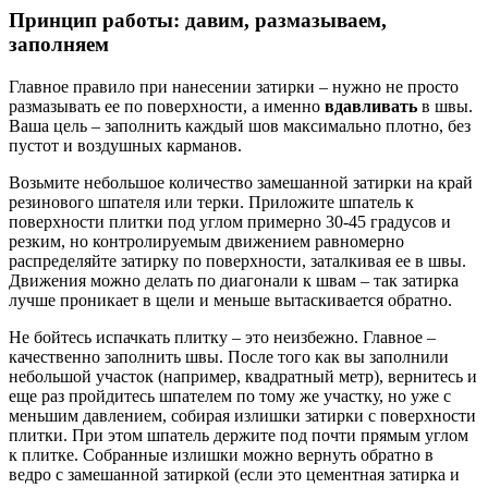
Принцип работы: давим, размазываем,
заполняем
Главное правило при нанесении затирки – нужно не просто
размазывать ее по поверхности, а именно
вдавливать
в швы.
Ваша цель – заполнить каждый шов максимально плотно, без
пустот и воздушных карманов.
Возьмите небольшое количество замешанной затирки на край
резинового шпателя или терки. Приложите шпатель к
поверхности плитки под углом примерно 30-45 градусов и
резким, но контролируемым движением равномерно
распределяйте затирку по поверхности, заталкивая ее в швы.
Движения можно делать по диагонали к швам – так затирка
лучше проникает в щели и меньше вытаскивается обратно.
Не бойтесь испачкать плитку – это неизбежно. Главное –
качественно заполнить швы. После того как вы заполнили
небольшой участок (например, квадратный метр), вернитесь и
еще раз пройдитесь шпателем по тому же участку, но уже с
меньшим давлением, собирая излишки затирки с поверхности
плитки. При этом шпатель держите под почти прямым углом
к плитке. Собранные излишки можно вернуть обратно в
ведро с замешанной затиркой (если это цементная затирка и