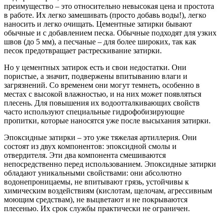
преимущество – это относительно невысокая цена и простота
в работе. Их легко замешивать (просто добавь воды!), легко
наносить и легко очищать. Цементные затирки бывают
обычные и с добавлением песка. Обычные подходят для узких
швов (до 5 мм), а песчаные – для более широких, так как
песок предотвращает растрескивание затирки.
Но у цементных затирок есть и свои недостатки. Они
пористые, а значит, подвержены впитыванию влаги и
загрязнений. Со временем они могут темнеть, особенно в
местах с высокой влажностью, и на них может появляться
плесень. Для повышения их водоотталкивающих свойств
часто используют специальные гидрофобизирующие
пропитки, которые наносятся уже после высыхания затирки.
Эпоксидные затирки – это уже тяжелая артиллерия. Они
состоят из двух компонентов: эпоксидной смолы и
отвердителя. Эти два компонента смешиваются
непосредственно перед использованием. Эпоксидные затирки
обладают уникальными свойствами: они абсолютно
водонепроницаемы, не впитывают грязь, устойчивы к
химическим воздействиям (кислотам, щелочам, агрессивным
моющим средствам), не выцветают и не покрываются
плесенью. Их срок службы практически не ограничен.