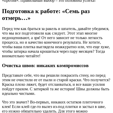
«против». Правильный выбор – это половина успеха!
Подготовка к работе: «Семь раз
отмерь…»
Перед тем как браться за ракель и шпатель, давайте убедимся,
что мы все подготовили как следует. Этот этап многие
недооценивают, а зря! От него зависит не только легкость
процесса, но и качество конечного результата. Не хотите,
чтобы ваша плитка выглядела неаккуратно или, что еще хуже,
чтобы затирка начала крошиться через пару месяцев? Тогда
внимательно читайте!
Очистка швов: никаких компромиссов
Представьте себе, что вы решили покрасить стену, но перед
этим не очистили ее от пыли и старой краски. Что получится?
Краска плохо ляжет, будет отслаиваться, и все ваши усилия
пойдут прахом. С затиркой та же история! Швы должны быть
идеально чистыми.
Что это значит? Во-первых, никаких остатков плиточного
клея! Если клей где-то вылез из-под плитки и застыл в шве,
его нужно обязательно удалить. Для этого можно