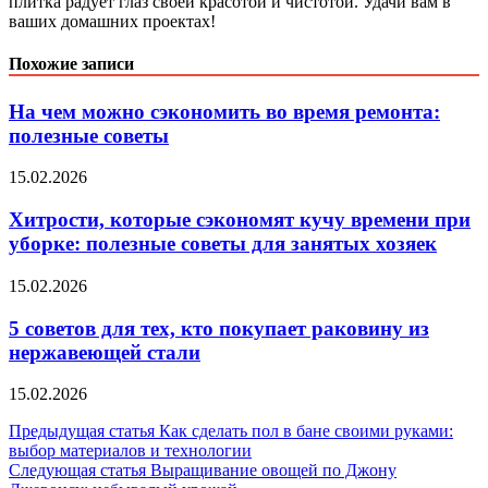
плитка радует глаз своей красотой и чистотой. Удачи вам в
ваших домашних проектах!
Похожие записи
На чем можно сэкономить во время ремонта:
полезные советы
15.02.2026
Хитрости, которые сэкономят кучу времени при
уборке: полезные советы для занятых хозяек
15.02.2026
5 советов для тех, кто покупает раковину из
нержавеющей стали
15.02.2026
Навигация
Предыдущая статья
Как сделать пол в бане своими руками:
выбор материалов и технологии
по
Следующая статья
Выращивание овощей по Джону