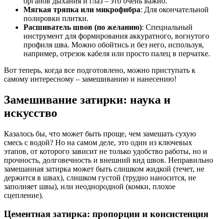
органов дыхания и глаз – это очень важно.
Мягкая тряпка или микрофибра
: Для окончательной
полировки плитки.
Расшиватель швов (по желанию)
: Специальный
инструмент для формирования аккуратного, вогнутого
профиля шва. Можно обойтись и без него, используя,
например, отрезок кабеля или просто палец в перчатке.
Вот теперь, когда все подготовлено, можно приступать к
самому интересному – замешиванию и нанесению!
Замешивание затирки: наука и
искусство
Казалось бы, что может быть проще, чем замешать сухую
смесь с водой? Но на самом деле, это один из ключевых
этапов, от которого зависит не только удобство работы, но и
прочность, долговечность и внешний вид швов. Неправильно
замешанная затирка может быть слишком жидкой (течет, не
держится в швах), слишком густой (трудно наносится, не
заполняет швы), или неоднородной (комки, плохое
сцепление).
Цементная затирка: пропорции и консистенция