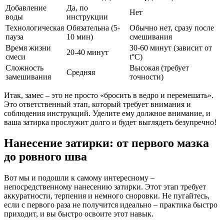
Добавление
Да, по
Нет
воды
инструкции
Технологическая
Обязательна (5-
Обычно нет, сразу после
пауза
10 мин)
смешивания
Время жизни
30-60 минут (зависит от
20-40 минут
смеси
t°C)
Сложность
Высокая (требует
Средняя
замешивания
точности)
Итак, замес – это не просто «бросить в ведро и перемешать».
Это ответственный этап, который требует внимания и
соблюдения инструкций. Уделите ему должное внимание, и
ваша затирка прослужит долго и будет выглядеть безупречно!
Нанесение затирки: от первого мазка
до ровного шва
Вот мы и подошли к самому интересному –
непосредственному нанесению затирки. Этот этап требует
аккуратности, терпения и немного сноровки. Не пугайтесь,
если с первого раза не получится идеально – практика быстро
приходит, и вы быстро освоите этот навык.