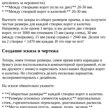
цеплялись за неровности).
* **Между створками ворот (если их две):** 20-30 мм.
* **Между створкой ворот и калиткой:** 20-30 мм.
Вычтите эти зазоры из общих размеров проема, и вы получите
чистые размеры для каждой створки ворот и калитки.
Например, если проем 3 метра, и вы делаете две створки
ворот, то от 3000 мм отнимаем 15 мм (зазор слева), 30 мм
(между створками), 15 мм (зазор справа) = 2940 мм. Делим это
на 2 створки = 1470 мм каждая. И это еще не все!
Создание эскиза и чертежа
Теперь, имея точные размеры, самое время взять карандаш и
бумагу (или воспользоваться компьютерной программой, если
вы дружите с ними) и нарисовать эскиз ваших будущих ворот
и калитки. Не стесняйтесь делать несколько вариантов,
экспериментировать с дизайном.
На эскизе обязательно укажите:
* **Габаритные размеры** каждой створки ворот и калитки.
* **Размеры основных элементов каркаса:** вертикальных
стоек, горизонтальных перекладин, диагональных раскосов.
* **Места крепления петель, замков, ручек, засовов.**