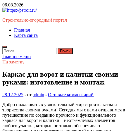
Перейти
06.08.2026
к
содержимому
Строительно-огородный портал
Главная
Карта сайта
Найти:
Главное меню
На заметку
Каркас для ворот и калитки своими
руками: изготовление и монтаж
28.12.2025
-
от
admin
-
Оставьте комментарий
Добро пожаловать в увлекательный мир строительства и
творчества своими руками! Сегодня мы с вами отправимся в
путешествие по созданию прочного и функционального
каркаса для ворот и калитки – неотъемлемых элементов
любого участка, которые не только обеспечивают
безопасность, но и придают законченный вид вашему