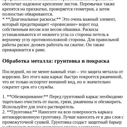
обеспечат надежное крепление листов. Перемычки также
крепятся на прихватки, проверяется геометрия, а затем
полностью обвариваются.
* **Диагональные раскосы:** Это очень важный элемент,
который предотвращает «провисание» ворот под
собственным весом или весом обшивки. Раскосы
устанавливаются от нижнего угла со стороны петель к
верхнему углу противоположной стороны. Для правильной
работы раскос должен работать на сжатие. Он также
приваривается к раме.
Обработка металла: грунтовка и покраска
Последний, но не менее важный этап – это защита металла от
коррозии. Без этого ваш каркас быстро покроется ржавчиной,
что не только испортит внешний вид, но и значительно
сократит срок его службы.
1. **Обезжиривание:** Перед грунтовкой каркас необходимо
тщательно очистить от пыли, грязи, ржавчины и обезжирить.
Используйте для этого растворитель.
2. **Грунтовка:** Нанесите на всю поверхность каркаса
антикоррозионную грунтовку. Лучше наносить ее в два слоя с
промежуточной сушкой. Грунтовка создаст защитный барьер