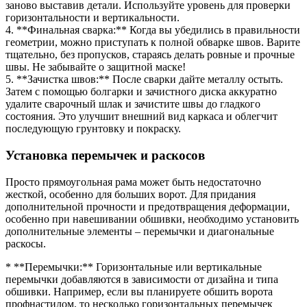
заново выставив детали. Используйте уровень для проверки
горизонтальности и вертикальности.
4. **Финальная сварка:** Когда вы убедились в правильности
геометрии, можно приступать к полной обварке швов. Варите
тщательно, без пропусков, стараясь делать ровные и прочные
швы. Не забывайте о защитной маске!
5. **Зачистка швов:** После сварки дайте металлу остыть.
Затем с помощью болгарки и зачистного диска аккуратно
удалите сварочный шлак и зачистите швы до гладкого
состояния. Это улучшит внешний вид каркаса и облегчит
последующую грунтовку и покраску.
Установка перемычек и раскосов
Просто прямоугольная рама может быть недостаточно
жесткой, особенно для больших ворот. Для придания
дополнительной прочности и предотвращения деформации,
особенно при навешивании обшивки, необходимо установить
дополнительные элементы – перемычки и диагональные
раскосы.
* **Перемычки:** Горизонтальные или вертикальные
перемычки добавляются в зависимости от дизайна и типа
обшивки. Например, если вы планируете обшить ворота
профнастилом, то несколько горизонтальных перемычек