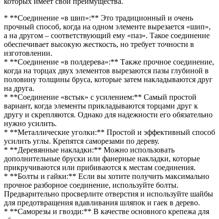
которых имеет свои преимущества.
* **Соединение «в шип»:** Это традиционный и очень
прочный способ, когда на одном элементе вырезается «шип»,
а на другом – соответствующий ему «паз». Такое соединение
обеспечивает высокую жесткость, но требует точности в
изготовлении.
* **Соединение «в полдерева»:** Также прочное соединение,
когда на торцах двух элементов вырезаются пазы глубиной в
половину толщины бруса, которые затем накладываются друг
на друга.
* **Соединение «встык» с усилением:** Самый простой
вариант, когда элементы прикладываются торцами друг к
другу и скрепляются. Однако для надежности его обязательно
нужно усилить.
* **Металлические уголки:** Простой и эффективный способ
усилить углы. Крепятся саморезами по дереву.
* **Деревянные накладки:** Можно использовать
дополнительные бруски или фанерные накладки, которые
прикручиваются или прибиваются к местам соединения.
* **Болты и гайки:** Если вы хотите получить максимально
прочное разборное соединение, используйте болты.
Предварительно просверлите отверстия и используйте шайбы
для предотвращения вдавливания шляпок и гаек в дерево.
* **Саморезы и гвозди:** В качестве основного крепежа для