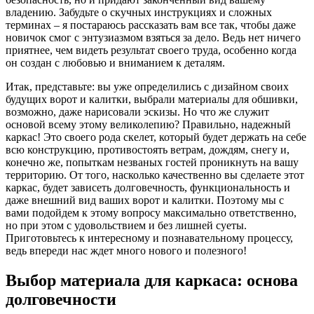
владению. Забудьте о скучных инструкциях и сложных
терминах – я постараюсь рассказать вам все так, чтобы даже
новичок смог с энтузиазмом взяться за дело. Ведь нет ничего
приятнее, чем видеть результат своего труда, особенно когда
он создан с любовью и вниманием к деталям.
Итак, представьте: вы уже определились с дизайном своих
будущих ворот и калитки, выбрали материалы для обшивки,
возможно, даже нарисовали эскизы. Но что же служит
основой всему этому великолепию? Правильно, надежный
каркас! Это своего рода скелет, который будет держать на себе
всю конструкцию, противостоять ветрам, дождям, снегу и,
конечно же, попыткам незваных гостей проникнуть на вашу
территорию. От того, насколько качественно вы сделаете этот
каркас, будет зависеть долговечность, функциональность и
даже внешний вид ваших ворот и калитки. Поэтому мы с
вами подойдем к этому вопросу максимально ответственно,
но при этом с удовольствием и без лишней суеты.
Приготовьтесь к интересному и познавательному процессу,
ведь впереди нас ждет много нового и полезного!
Выбор материала для каркаса: основа
долговечности