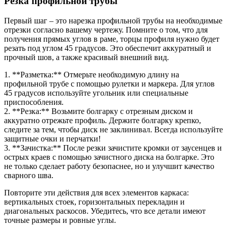
Резка профильной трубы
Первый шаг – это нарезка профильной трубы на необходимые
отрезки согласно вашему чертежу. Помните о том, что для
получения прямых углов в раме, торцы профиля нужно будет
резать под углом 45 градусов. Это обеспечит аккуратный и
прочный шов, а также красивый внешний вид.
1. **Разметка:** Отмерьте необходимую длину на
профильной трубе с помощью рулетки и маркера. Для углов
45 градусов используйте угольник или специальные
приспособления.
2. **Резка:** Возьмите болгарку с отрезным диском и
аккуратно отрежьте профиль. Держите болгарку крепко,
следите за тем, чтобы диск не заклинивал. Всегда используйте
защитные очки и перчатки!
3. **Зачистка:** После резки зачистите кромки от заусенцев и
острых краев с помощью зачистного диска на болгарке. Это
не только сделает работу безопаснее, но и улучшит качество
сварного шва.
Повторите эти действия для всех элементов каркаса:
вертикальных стоек, горизонтальных перекладин и
диагональных раскосов. Убедитесь, что все детали имеют
точные размеры и ровные углы.