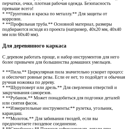
перчатки, очки, плотная рабочая одежда. Безопасность
превыше всего!
* **Грунтовка и краска по металлу.** Для защиты от
коррозии.
* **Профильная труба.** Основной материал, размеры
подбираются исходя из проекта (например, 40х20 мм, 40х40
мм или 60х40 мм).
Для деревянного каркаса
С деревом работать проще, и набор инструментов для него
более привычен для большинства домашних умельцев.
* **Пила.** Циркулярная пила значительно ускорит процесс
и обеспечит ровные резы. Если ее нет, то подойдет и обычная
ручная ножовка по дереву.
* **Шуруповерт или дрель.** Для сверления отверстий и
закручивания саморезов.
* **Рубанок.** Может понадобиться для подгонки деталей
или снятия фасок.
* **Измерительные инструменты:** рулетка, угольник,
карандаш.
* **Молоток.** Для забивания гвоздей, если вы
предпочитаете гвоздевое соединение.
* **Струбцины.** Помогут зафиксировать детали при