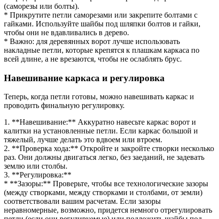
(саморезы или болты).
* Прикрутите петли саморезами или закрепите болтами с
гайками. Используйте шайбы под шляпки болтов и гайки,
чтобы они не вдавливались в дерево.
* Важно: для деревянных ворот лучше использовать
накладные петли, которые крепятся к плашкам каркаса по
всей длине, а не врезаются, чтобы не ослаблять брус.
Навешивание каркаса и регулировка
Теперь, когда петли готовы, можно навешивать каркас и
проводить финальную регулировку.
1. **Навешивание:** Аккуратно навесьте каркас ворот и
калитки на установленные петли. Если каркас большой и
тяжелый, лучше делать это вдвоем или втроем.
2. **Проверка хода:** Откройте и закройте створки несколько
раз. Они должны двигаться легко, без заеданий, не задевать
землю или столбы.
3. **Регулировка:**
* **Зазоры:** Проверьте, чтобы все технологические зазоры
(между створками, между створками и столбами, от земли)
соответствовали вашим расчетам. Если зазоры
неравномерные, возможно, придется немного отрегулировать
петли (если они регулируемые) или подложить шайбы под