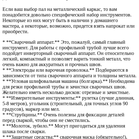
Если ваш выбор пал на металлический каркас, то вам
понадобится довольно специфический набор инструментов.
Некоторые из них могут быть в наличии у домашнего
мастера, а некоторые, возможно, придется взять напрокат или
приобрести.
* **Сварочный аппарат.** Это, пожалуй, самый главный
инструмент. Для работы с профильной трубой лучше всего
подойдет инверторный сварочный аппарат. Он относительно
легкий, компактный и позволяет варить тонкий металл, что
очень важно для аккуратных и прочных швов.
* **Электроды или варочная проволока.** Подбираются в
зависимости от типа сварочного аппарата и толщины металла.
* **Угловая шлифовальная машина (болгарка).** Необходима
для резки профильной трубы и зачистки сварочных швов.
Желательно иметь несколько дисков: отрезные и зачистные.
* **Измерительные инструменты:** рулетка (лучше длинная,
5-8 метров), угольник (строительный, для точных углов 90
градусов), маркер или мел.
* **Струбцины.** Очень полезны для фиксации деталей
перед сваркой, чтобы они не сместились.
* **Молоток, зубило.** Могут пригодиться для удаления
шлака после сварки.
* **Защитные средства:** сварочная маска (обязательно!),