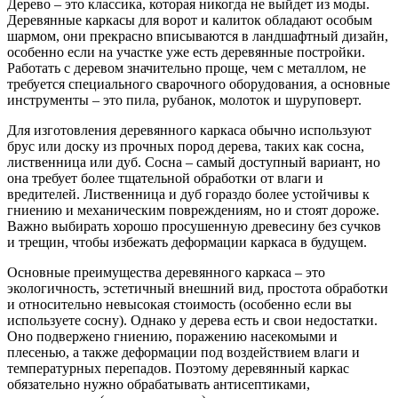
Дерево – это классика, которая никогда не выйдет из моды.
Деревянные каркасы для ворот и калиток обладают особым
шармом, они прекрасно вписываются в ландшафтный дизайн,
особенно если на участке уже есть деревянные постройки.
Работать с деревом значительно проще, чем с металлом, не
требуется специального сварочного оборудования, а основные
инструменты – это пила, рубанок, молоток и шуруповерт.
Для изготовления деревянного каркаса обычно используют
брус или доску из прочных пород дерева, таких как сосна,
лиственница или дуб. Сосна – самый доступный вариант, но
она требует более тщательной обработки от влаги и
вредителей. Лиственница и дуб гораздо более устойчивы к
гниению и механическим повреждениям, но и стоят дороже.
Важно выбирать хорошо просушенную древесину без сучков
и трещин, чтобы избежать деформации каркаса в будущем.
Основные преимущества деревянного каркаса – это
экологичность, эстетичный внешний вид, простота обработки
и относительно невысокая стоимость (особенно если вы
используете сосну). Однако у дерева есть и свои недостатки.
Оно подвержено гниению, поражению насекомыми и
плесенью, а также деформации под воздействием влаги и
температурных перепадов. Поэтому деревянный каркас
обязательно нужно обрабатывать антисептиками,