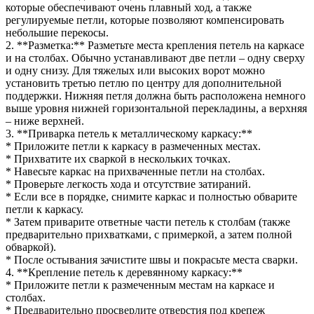
которые обеспечивают очень плавный ход, а также
регулируемые петли, которые позволяют компенсировать
небольшие перекосы.
2. **Разметка:** Разметьте места крепления петель на каркасе
и на столбах. Обычно устанавливают две петли – одну сверху
и одну снизу. Для тяжелых или высоких ворот можно
установить третью петлю по центру для дополнительной
поддержки. Нижняя петля должна быть расположена немного
выше уровня нижней горизонтальной перекладины, а верхняя
– ниже верхней.
3. **Приварка петель к металлическому каркасу:**
* Приложите петли к каркасу в размеченных местах.
* Прихватите их сваркой в нескольких точках.
* Навесьте каркас на прихваченные петли на столбах.
* Проверьте легкость хода и отсутствие затираний.
* Если все в порядке, снимите каркас и полностью обварите
петли к каркасу.
* Затем приварите ответные части петель к столбам (также
предварительно прихватками, с примеркой, а затем полной
обваркой).
* После остывания зачистите швы и покрасьте места сварки.
4. **Крепление петель к деревянному каркасу:**
* Приложите петли к размеченным местам на каркасе и
столбах.
* Предварительно просверлите отверстия под крепеж