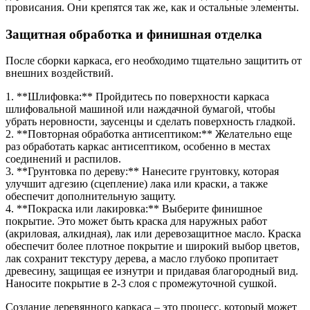
провисания. Они крепятся так же, как и остальные элементы.
Защитная обработка и финишная отделка
После сборки каркаса, его необходимо тщательно защитить от
внешних воздействий.
1. **Шлифовка:** Пройдитесь по поверхности каркаса
шлифовальной машиной или наждачной бумагой, чтобы
убрать неровности, заусенцы и сделать поверхность гладкой.
2. **Повторная обработка антисептиком:** Желательно еще
раз обработать каркас антисептиком, особенно в местах
соединений и распилов.
3. **Грунтовка по дереву:** Нанесите грунтовку, которая
улучшит адгезию (сцепление) лака или краски, а также
обеспечит дополнительную защиту.
4. **Покраска или лакировка:** Выберите финишное
покрытие. Это может быть краска для наружных работ
(акриловая, алкидная), лак или деревозащитное масло. Краска
обеспечит более плотное покрытие и широкий выбор цветов,
лак сохранит текстуру дерева, а масло глубоко пропитает
древесину, защищая ее изнутри и придавая благородный вид.
Наносите покрытие в 2-3 слоя с промежуточной сушкой.
Создание деревянного каркаса – это процесс, который может