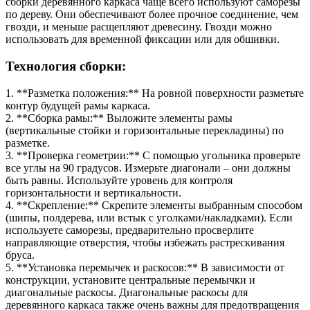
сборки деревянного каркаса чаще всего используют саморезы
по дереву. Они обеспечивают более прочное соединение, чем
гвозди, и меньше расщепляют древесину. Гвозди можно
использовать для временной фиксации или для обшивки.
Технология сборки:
1. **Разметка положения:** На ровной поверхности разметьте
контур будущей рамы каркаса.
2. **Сборка рамы:** Выложите элементы рамы
(вертикальные стойки и горизонтальные перекладины) по
разметке.
3. **Проверка геометрии:** С помощью угольника проверьте
все углы на 90 градусов. Измерьте диагонали – они должны
быть равны. Используйте уровень для контроля
горизонтальности и вертикальности.
4. **Скрепление:** Скрепите элементы выбранным способом
(шипы, полдерева, или встык с уголками/накладками). Если
используете саморезы, предварительно просверлите
направляющие отверстия, чтобы избежать растрескивания
бруса.
5. **Установка перемычек и раскосов:** В зависимости от
конструкции, установите центральные перемычки и
диагональные раскосы. Диагональные раскосы для
деревянного каркаса также очень важны для предотвращения