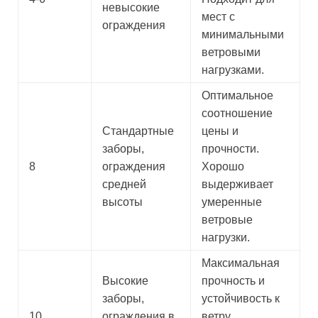
невысокие
мест с
ограждения
минимальными
ветровыми
нагрузками.
Оптимальное
соотношение
Стандартные
цены и
заборы,
прочности.
8
ограждения
Хорошо
средней
выдерживает
высоты
умеренные
ветровые
нагрузки.
Максимальная
Высокие
прочность и
заборы,
устойчивость к
10
ограждения в
ветру.