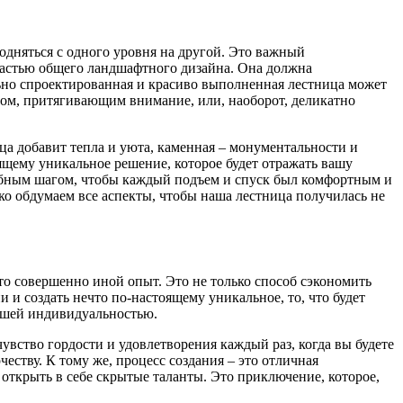
одняться с одного уровня на другой. Это важный
 частью общего ландшафтного дизайна. Она должна
ьно спроектированная и красиво выполненная лестница может
том, притягивающим внимание, или, наоборот, деликатно
ица добавит тепла и уюта, каменная – монументальности и
ящему уникальное решение, которое будет отражать вашу
удобным шагом, чтобы каждый подъем и спуск был комфортным и
ко обдумаем все аспекты, чтобы наша лестница получилась не
то совершенно иной опыт. Это не только способ сэкономить
 и создать нечто по-настоящему уникальное, то, что будет
вашей индивидуальностью.
чувство гордости и удовлетворения каждый раз, когда вы будете
еству. К тому же, процесс создания – это отличная
 открыть в себе скрытые таланты. Это приключение, которое,