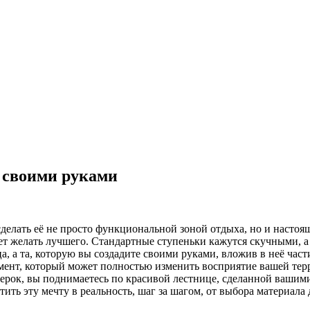
у своими руками
сделать её не просто функциональной зоной отдыха, но и настоя
ляет желать лучшего. Стандартные ступеньки кажутся скучными, 
ца, а та, которую вы создадите своими руками, вложив в неё ча
емент, который может полностью изменить восприятие вашей терр
терок, вы поднимаетесь по красивой лестнице, сделанной вашими
тить эту мечту в реальность, шаг за шагом, от выбора материала