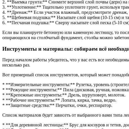
2. **Выемка грунта:** Снимите верхний слой почвы (дерн) на 
3. **Уплотнение:** Тщательно уплотните грунт, используя тра
4. **Дренаж:** Если участок влажный, предусмотрите дренаж, 
5. **Щебневая подушка:** Насыпьте слой щебня (10-15 см) и т
6. **Песчаная подушка:** Сверху насыпьте слой песка (5-10 см
Если вы планируете бетонную или каменную лестницу, то посл
опирающихся на столбчатый фундамент, столбы можно забетон
Инструменты и материалы: собираем всё необход
Перед началом работы убедитесь, что у вас есть все необходим
несколько раз.
Вот примерный список инструментов, который может понадоби
* **Измерительные инструменты:** Рулетка, уровень (строител
* **Режущие инструменты:** Пила (дисковая, ручная, ножовка),
* **Крепежные инструменты:** Дрель, шуруповерт, молоток.
* **Рабочие инструменты:** Лопата, кирка, тачка, ведро.
* **Защитные средства:** Перчатки, очки, респиратор.
Список материалов будет зависеть от выбранного вами типа ле
* **Для деревянной лестницы:** Брус для косоуров и тетив, дос