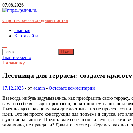
Перейти
07.08.2026
к
содержимому
Строительно-огородный портал
Главная
Карта сайта
Найти:
Главное меню
На заметку
Лестница для террасы: создаем красот
17.12.2025
-
от
admin
-
Оставьте комментарий
Вы когда-нибудь задумывались, как преобразить свою террасу, 
сама по себе выглядит прекрасно, но вот подъем на неё остав
Именно здесь на сцену выходит лестница, но не просто лестни
идеи. Это не просто конструкция для подъема и спуска, это эл
функциональности. Представьте себе: теплый вечер, легкий ве
заманчиво, не правда ли? Давайте вместе разберемся, как вопло