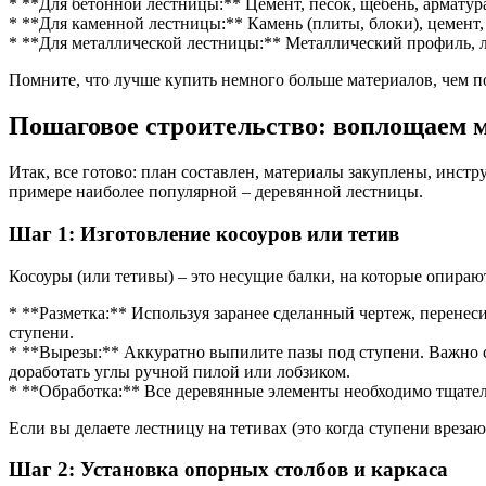
* **Для бетонной лестницы:** Цемент, песок, щебень, арматура
* **Для каменной лестницы:** Камень (плиты, блоки), цемент,
* **Для металлической лестницы:** Металлический профиль, л
Помните, что лучше купить немного больше материалов, чем п
Пошаговое строительство: воплощаем м
Итак, все готово: план составлен, материалы закуплены, инст
примере наиболее популярной – деревянной лестницы.
Шаг 1: Изготовление косоуров или тетив
Косоуры (или тетивы) – это несущие балки, на которые опираю
* **Разметка:** Используя заранее сделанный чертеж, перенес
ступени.
* **Вырезы:** Аккуратно выпилите пазы под ступени. Важно с
доработать углы ручной пилой или лобзиком.
* **Обработка:** Все деревянные элементы необходимо тщатель
Если вы делаете лестницу на тетивах (это когда ступени врезаю
Шаг 2: Установка опорных столбов и каркаса