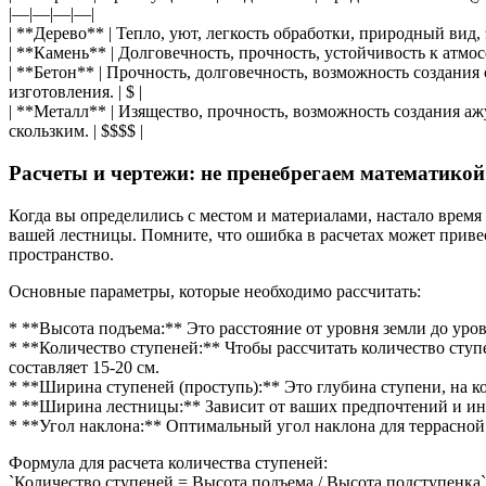
|—|—|—|—|
| **Дерево** | Тепло, уют, легкость обработки, природный вид,
| **Камень** | Долговечность, прочность, устойчивость к атмо
| **Бетон** | Прочность, долговечность, возможность создани
изготовления. | $ |
| **Металл** | Изящество, прочность, возможность создания аж
скользким. | $$$$ |
Расчеты и чертежи: не пренебрегаем математикой
Когда вы определились с местом и материалами, настало время 
вашей лестницы. Помните, что ошибка в расчетах может привест
пространство.
Основные параметры, которые необходимо рассчитать:
* **Высота подъема:** Это расстояние от уровня земли до уров
* **Количество ступеней:** Чтобы рассчитать количество сту
составляет 15-20 см.
* **Ширина ступеней (проступь):** Это глубина ступени, на к
* **Ширина лестницы:** Зависит от ваших предпочтений и инте
* **Угол наклона:** Оптимальный угол наклона для террасной 
Формула для расчета количества ступеней:
`Количество ступеней = Высота подъема / Высота подступенка`