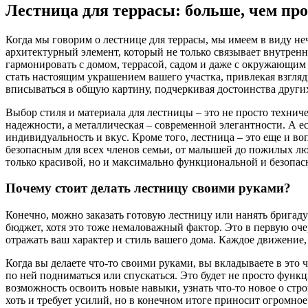
Лестница для террасы: больше, чем пр
Когда мы говорим о лестнице для террасы, мы имеем в виду не
архитектурный элемент, который не только связывает внутрен
гармонировать с домом, террасой, садом и даже с окружающи
стать настоящим украшением вашего участка, привлекая взгл
вписываться в общую картину, подчеркивая достоинства други
Выбор стиля и материала для лестницы – это не просто техниче
надежности, а металлическая – современной элегантности. А е
индивидуальность и вкус. Кроме того, лестница – это еще и 
безопасным для всех членов семьи, от малышей до пожилых люд
только красивой, но и максимально функциональной и безопас
Почему стоит делать лестницу своими руками?
Конечно, можно заказать готовую лестницу или нанять бригаду
бюджет, хотя это тоже немаловажный фактор. Это в первую очер
отражать ваш характер и стиль вашего дома. Каждое движение
Когда вы делаете что-то своими руками, вы вкладываете в это 
по ней подниматься или спускаться. Это будет не просто функц
возможность освоить новые навыки, узнать что-то новое о стро
хоть и требует усилий, но в конечном итоге приносит огромное