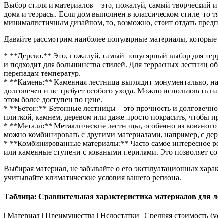
Выбор стиля и материалов – это, пожалуй, самый творческий и
дома и террасы. Если дом выполнен в классическом стиле, то 
минималистичным дизайном, то, возможно, стоит отдать пред
Давайте рассмотрим наиболее популярные материалы, которые 
* **Дерево:** Это, пожалуй, самый популярный выбор для терр
и подходит для большинства стилей. Для террасных лестниц об
перепадам температур.
* **Камень:** Каменная лестница выглядит монументально, на
долговечен и не требует особого ухода. Можно использовать н
этом более доступен по цене.
* **Бетон:** Бетонные лестницы – это прочность и долговечн
плиткой, камнем, деревом или даже просто покрасить, чтобы п
* **Металл:** Металлические лестницы, особенно из кованого
можно комбинировать с другими материалами, например, с дер
* **Комбинированные материалы:** Часто самое интересное р
или каменные ступени с коваными перилами. Это позволяет соч
Выбирая материал, не забывайте о его эксплуатационных хара
учитывайте климатические условия вашего региона.
Таблица: Сравнительная характеристика материалов для л
| Материал | Преимущества | Недостатки | Средняя стоимость (у