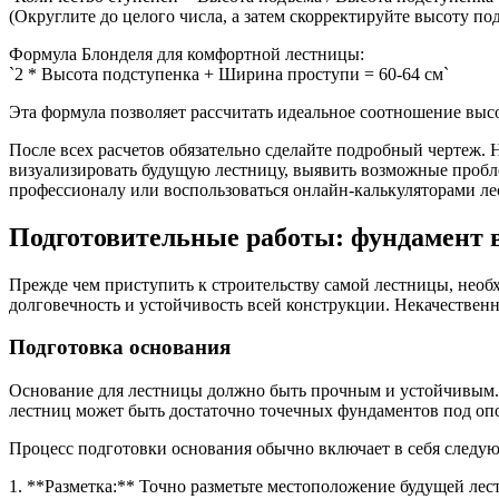
(Округлите до целого числа, а затем скорректируйте высоту п
Формула Блонделя для комфортной лестницы:
`2 * Высота подступенка + Ширина проступи = 60-64 см`
Эта формула позволяет рассчитать идеальное соотношение выс
После всех расчетов обязательно сделайте подробный чертеж. 
визуализировать будущую лестницу, выявить возможные проблем
профессионалу или воспользоваться онлайн-калькуляторами ле
Подготовительные работы: фундамент 
Прежде чем приступить к строительству самой лестницы, необхо
долговечность и устойчивость всей конструкции. Некачествен
Подготовка основания
Основание для лестницы должно быть прочным и устойчивым. Е
лестниц может быть достаточно точечных фундаментов под оп
Процесс подготовки основания обычно включает в себя следу
1. **Разметка:** Точно разметьте местоположение будущей лес