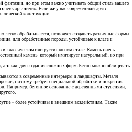
ей фантазии, но при этом важно учитывать общий стиль вашего
я очень органично. Если же у вас современный дом с
аллической конструкции.
но легко обрабатывается, позволяет создавать различные формы
нница, или обработанные породы, устойчивые к влаге и
в в классическом или рустикальном стиле. Камень очень
кусственный камень, который имитирует натуральный, но при
, а также для создания сложных форм. Бетон можно облицевать
писываются в современные интерьеры и ландшафты. Металл
розии, поэтому требует специальной обработки и покрытия.
ов. Например, бетонное основание с деревянными ступенями,
другого.
другие – более устойчивы к внешним воздействиям. Также