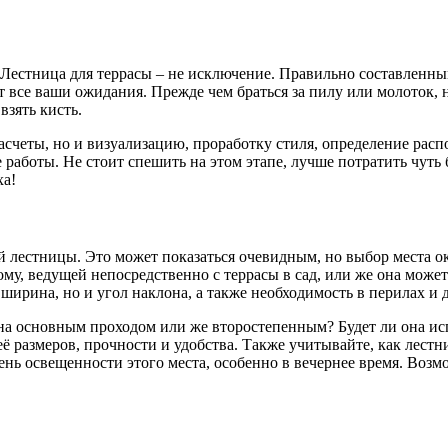
 Лестница для террасы – не исключение. Правильно составленн
дет все ваши ожидания. Прежде чем браться за пилу или молоток,
взять кисть.
расчеты, но и визуализацию, проработку стиля, определение ра
е работы. Не стоит спешить на этом этапе, лучше потратить чут
ха!
 лестницы. Это может показаться очевидным, но выбор места 
, ведущей непосредственно с террасы в сад, или же она может с
и ширина, но и угол наклона, а также необходимость в перилах и
она основным проходом или же второстепенным? Будет ли она ис
её размеров, прочности и удобства. Также учитывайте, как лес
нь освещенности этого места, особенно в вечернее время. Возм