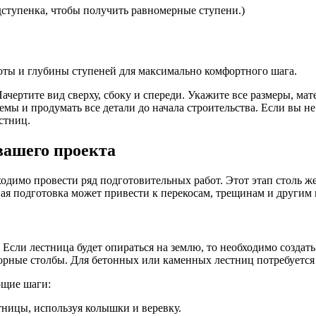
одступенка, чтобы получить равномерные ступени.)
оты и глубины ступеней для максимально комфортного шага.
Начертите вид сверху, сбоку и спереди. Укажите все размеры, м
ы и продумать все детали до начала строительства. Если вы не
стниц.
вашего проекта
димо провести ряд подготовительных работ. Этот этап столь же 
ная подготовка может привести к перекосам, трещинам и другим
сли лестница будет опираться на землю, то необходимо создат
орные столбы. Для бетонных или каменных лестниц потребуетс
ющие шаги:
тницы, используя колышки и веревку.