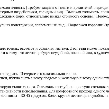
 экологичность. | Требует защиты от влаги и вредителей, периоди
сферным воздействиям, солидный вид. | Высокая стоимость, сложн
я сложных форм, относительно низкая стоимость основы. | Необх
урных конструкций, современный вид. | Подвержен коррозии (тре
для точных расчетов и создания чертежа. Этот этап может показ
и к тому, что лестница будет неудобной, опасной или, в худшем
ня террасы. Измерьте его максимально точно.
пеней, нужно знать высоту подъема и желаемую высоту одной ст
оторую ставится нога. Оптимальная глубина проступи составляет 
нсивности использования. Для комфортного прохода одного чело
лестницы – 30-45 градусов. Более крутые лестницы неудобны и 