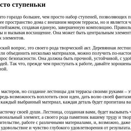
осто ступеньки
что гораздо большее, чем просто набор ступеней, позволяющих п
нее пространство дома с внешним миром террасы, но и является
м пейзажем, создавая единую, завершенную композицию. Правил
яды и вызывая восхищение. Она может быть центральным элемен
х элементов.
ский вопрос, это своего рода творческий акт. Деревянная лестн
сли объединить несколько материалов, можно получить по-насто
вопрос безопасности. Она должна быть прочной, устойчивой, с 
ей. Так что, прежде чем приступать к работе, давайте хорошень
ной.
 мастеров, но создание лестницы для террасы своими руками – э
едь возможность воплотить свои идеи, дать волю своей фантазии
, каждый выбранный материал, каждая деталь будет пропитана 
частичку своей души. Лестница, созданная вами, будет вызывать 
иональный элемент, а своего рода памятник вашему труду и творч
ительстве, работе с различными материалами, и, возможно, даже
 удовольствие и чувство глубокого удовлетворения от результата.