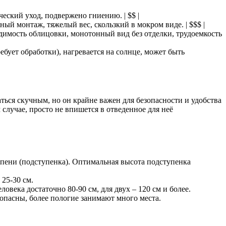
ческий уход, подвержено гниению. | $$ |
ый монтаж, тяжелый вес, скользкий в мокром виде. | $$$ |
одимость облицовки, монотонный вид без отделки, трудоемкость
бует обработки), нагревается на солнце, может быть
аться скучным, но он крайне важен для безопасности и удобства
 случае, просто не впишется в отведенное для неё
упени (подступенка). Оптимальная высота подступенка
25-30 см.
века достаточно 80-90 см, для двух – 120 см и более.
опасны, более пологие занимают много места.