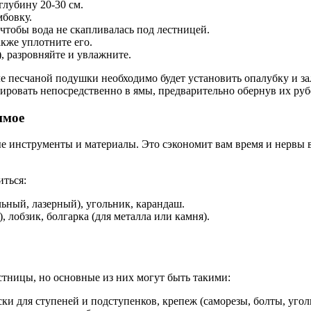
глубину 20-30 см.
мбовку.
чтобы вода не скапливалась под лестницей.
акже уплотните его.
), разровняйте и увлажните.
е песчаной подушки необходимо будет установить опалубку и з
ировать непосредственно в ямы, предварительно обернув их руб
имое
ые инструменты и материалы. Это сэкономит вам время и нервы в
ться:
ьный, лазерный), угольник, карандаш.
 лобзик, болгарка (для металла или камня).
стницы, но основные из них могут быть такими:
ки для ступеней и подступенков, крепеж (саморезы, болты, уголк