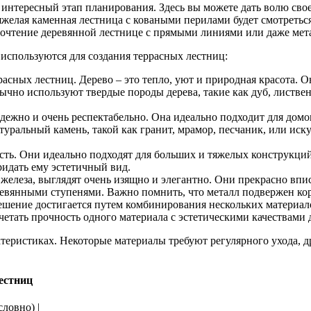
 интересный этап планирования. Здесь вы можете дать волю сво
тяжелая каменная лестница с коваными перилами будет смотретьс
почтение деревянной лестнице с прямыми линиями или даже мет
используются для создания террасных лестниц:
асных лестниц. Дерево – это тепло, уют и природная красота. О
ычно используют твердые породы дерева, такие как дуб, листве
дежно и очень респектабельно. Она идеально подходит для домо
атуральный камень, такой как гранит, мрамор, песчаник, или ис
ость. Они идеально подходят для больших и тяжелых конструкций
ридать ему эстетичный вид.
 железа, выглядят очень изящно и элегантно. Они прекрасно в
евянными ступенями. Важно помнить, что металл подвержен кор
ешение достигается путем комбинирования нескольких материал
етать прочность одного материала с эстетическими качествами 
ктеристиках. Некоторые материалы требуют регулярного ухода, 
естниц
словно) |