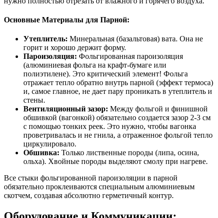
нужно полностью отрезать от влажного и горячего воздуха.
Основные Материалы для Парной:
Утеплитель:
Минеральная (базальтовая) вата. Она не
горит и хорошо держит форму.
Пароизоляция:
Фольгированная пароизоляция
(алюминиевая фольга на крафт-бумаге или
полиэтилене). Это критический элемент! Фольга
отражает тепло обратно внутрь парной (эффект термоса)
и, самое главное, не дает пару проникать в утеплитель и
стены.
Вентиляционный зазор:
Между фольгой и финишной
обшивкой (вагонкой) обязательно создается зазор 2-3 см
с помощью тонких реек. Это нужно, чтобы вагонка
проветривалась и не гнила, а отраженное фольгой тепло
циркулировало.
Обшивка:
Только лиственные породы (липа, осина,
ольха). Хвойные породы выделяют смолу при нагреве.
Все стыки фольгированной пароизоляции в парной
обязательно проклеиваются специальным алюминиевым
скотчем, создавая абсолютно герметичный контур.
Оборудование и Коммуникации: