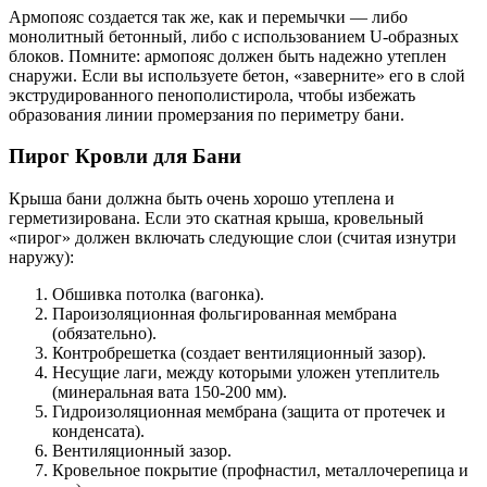
Армопояс создается так же, как и перемычки — либо
монолитный бетонный, либо с использованием U-образных
блоков. Помните: армопояс должен быть надежно утеплен
снаружи. Если вы используете бетон, «заверните» его в слой
экструдированного пенополистирола, чтобы избежать
образования линии промерзания по периметру бани.
Пирог Кровли для Бани
Крыша бани должна быть очень хорошо утеплена и
герметизирована. Если это скатная крыша, кровельный
«пирог» должен включать следующие слои (считая изнутри
наружу):
Обшивка потолка (вагонка).
Пароизоляционная фольгированная мембрана
(обязательно).
Контробрешетка (создает вентиляционный зазор).
Несущие лаги, между которыми уложен утеплитель
(минеральная вата 150-200 мм).
Гидроизоляционная мембрана (защита от протечек и
конденсата).
Вентиляционный зазор.
Кровельное покрытие (профнастил, металлочерепица и