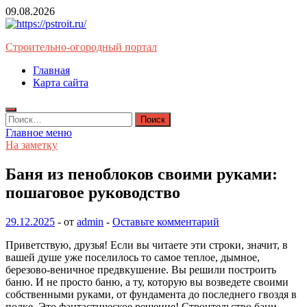
Перейти
09.08.2026
к
содержимому
Строительно-огородный портал
Главная
Карта сайта
Найти:
Главное меню
На заметку
Баня из пеноблоков своими руками:
пошаговое руководство
29.12.2025
-
от
admin
-
Оставьте комментарий
Приветствую, друзья! Если вы читаете эти строки, значит, в
вашей душе уже поселилось то самое теплое, дымное,
березово-веничное предвкушение. Вы решили построить
баню. И не просто баню, а ту, которую вы возведете своими
собственными руками, от фундамента до последнего гвоздя в
полке. Это фантастическое решение! Строительство бани —