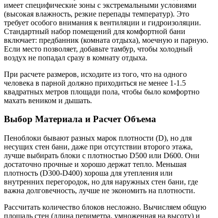
имеет специфические зоны с экстремальными условиями
(высокая влажность, резкие перепады температур). Это
требует особого внимания к вентиляции и гидроизоляции.
Стандартный набор помещений для комфортной бани
включает: предбанник (комната отдыха), моечную и парную.
Если место позволяет, добавьте тамбур, чтобы холодный
воздух не попадал сразу в комнату отдыха.
При расчете размеров, исходите из того, что на одного
человека в парной должно приходиться не менее 1-1.5
квадратных метров площади пола, чтобы было комфортно
махать веником и дышать.
Выбор Материала и Расчет Объема
Пеноблоки бывают разных марок плотности (D), но для
несущих стен бани, даже при отсутствии второго этажа,
лучше выбирать блоки с плотностью D500 или D600. Они
достаточно прочные и хорошо держат тепло. Меньшая
плотность (D300-D400) хороша для утепления или
внутренних перегородок, но для наружных стен бани, где
важна долговечность, лучше не экономить на плотности.
Рассчитать количество блоков несложно. Вычисляем общую
площадь стен (длина периметра, умноженная на высоту) и