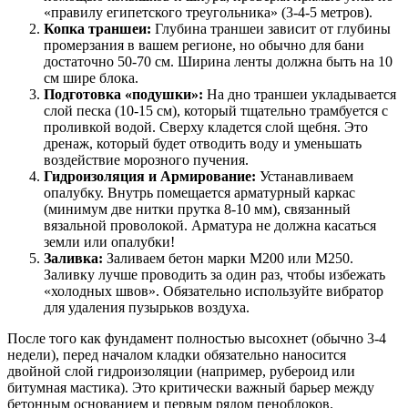
«правилу египетского треугольника» (3-4-5 метров).
Копка траншеи:
Глубина траншеи зависит от глубины
промерзания в вашем регионе, но обычно для бани
достаточно 50-70 см. Ширина ленты должна быть на 10
см шире блока.
Подготовка «подушки»:
На дно траншеи укладывается
слой песка (10-15 см), который тщательно трамбуется с
проливкой водой. Сверху кладется слой щебня. Это
дренаж, который будет отводить воду и уменьшать
воздействие морозного пучения.
Гидроизоляция и Армирование:
Устанавливаем
опалубку. Внутрь помещается арматурный каркас
(минимум две нитки прутка 8-10 мм), связанный
вязальной проволокой. Арматура не должна касаться
земли или опалубки!
Заливка:
Заливаем бетон марки М200 или М250.
Заливку лучше проводить за один раз, чтобы избежать
«холодных швов». Обязательно используйте вибратор
для удаления пузырьков воздуха.
После того как фундамент полностью высохнет (обычно 3-4
недели), перед началом кладки обязательно наносится
двойной слой гидроизоляции (например, рубероид или
битумная мастика). Это критически важный барьер между
бетонным основанием и первым рядом пеноблоков.