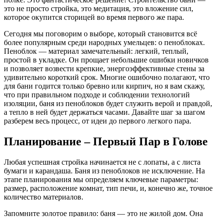
это не просто стройка, это медитация, это вложение сил,
которое окупится сторицей во время первого же пара.
Сегодня мы поговорим о выборе, который становится всё
более популярным среди народных умельцев: о пеноблоках.
Пеноблок — материал замечательный: легкий, теплый,
простой в укладке. Он прощает небольшие ошибки новичков
и позволяет возвести крепкие, энергоэффективные стены за
удивительно короткий срок. Многие ошибочно полагают, что
для бани годится только бревно или кирпич, но я вам скажу,
что при правильном подходе и соблюдении технологий
изоляции, баня из пеноблоков будет служить верой и правдой,
а тепло в ней будет держаться часами. Давайте шаг за шагом
разберем весь процесс, от идеи до первого легкого пара.
Планирование – Первый Пар в Голове
Любая успешная стройка начинается не с лопаты, а с листа
бумаги и карандаша. Баня из пеноблоков не исключение. На
этапе планирования мы определяем ключевые параметры:
размер, расположение комнат, тип печи, и, конечно же, точное
количество материалов.
Запомните золотое правило: баня — это не жилой дом. Она