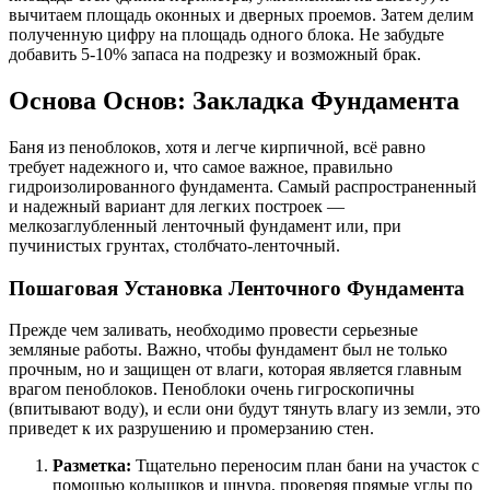
вычитаем площадь оконных и дверных проемов. Затем делим
полученную цифру на площадь одного блока. Не забудьте
добавить 5-10% запаса на подрезку и возможный брак.
Основа Основ: Закладка Фундамента
Баня из пеноблоков, хотя и легче кирпичной, всё равно
требует надежного и, что самое важное, правильно
гидроизолированного фундамента. Самый распространенный
и надежный вариант для легких построек —
мелкозаглубленный ленточный фундамент или, при
пучинистых грунтах, столбчато-ленточный.
Пошаговая Установка Ленточного Фундамента
Прежде чем заливать, необходимо провести серьезные
земляные работы. Важно, чтобы фундамент был не только
прочным, но и защищен от влаги, которая является главным
врагом пеноблоков. Пеноблоки очень гигроскопичны
(впитывают воду), и если они будут тянуть влагу из земли, это
приведет к их разрушению и промерзанию стен.
Разметка:
Тщательно переносим план бани на участок с
помощью колышков и шнура, проверяя прямые углы по