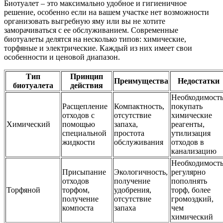
Биотуалет – это максимально удобное и гигиеничное
решение, особенно если на вашем участке нет возможности
организовать выгребную яму или вы не хотите
заморачиваться с ее обслуживанием. Современные
биотуалеты делятся на несколько типов: химические,
торфяные и электрические. Каждый из них имеет свои
особенности и ценовой диапазон.
Тип
Принцип
Преимущества
Недостатки
биотуалета
действия
Необходимост
Расщепление
Компактность,
покупать
отходов с
отсутствие
химические
Химический
помощью
запаха,
реагенты,
специальной
простота
утилизация
жидкости
обслуживания
отходов в
канализацию
Необходимост
Присыпание
Экологичность,
регулярно
отходов
получение
пополнять
Торфяной
торфом,
удобрения,
торф, более
получение
отсутствие
громоздкий,
компоста
запаха
чем
химический