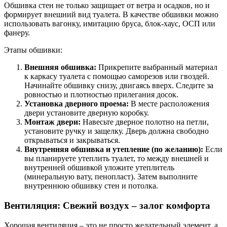
Обшивка стен не только защищает от ветра и осадков, но и
формирует внешний вид туалета. В качестве обшивки можно
использовать вагонку, имитацию бруса, блок-хаус, ОСП или
фанеру.
Этапы обшивки:
Внешняя обшивка:
Прикрепите выбранный материал
к каркасу туалета с помощью саморезов или гвоздей.
Начинайте обшивку снизу, двигаясь вверх. Следите за
ровностью и плотностью прилегания досок.
Установка дверного проема:
В месте расположения
двери установите дверную коробку.
Монтаж двери:
Навесьте дверное полотно на петли,
установите ручку и защелку. Дверь должна свободно
открываться и закрываться.
Внутренняя обшивка и утепление (по желанию):
Если
вы планируете утеплить туалет, то между внешней и
внутренней обшивкой уложите утеплитель
(минеральную вату, пенопласт). Затем выполните
внутреннюю обшивку стен и потолка.
Вентиляция: Свежий воздух – залог комфорта
Хорошая вентиляция – это не просто желательный элемент, а