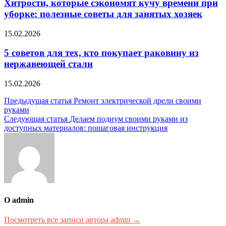
Хитрости, которые сэкономят кучу времени при
уборке: полезные советы для занятых хозяек
15.02.2026
5 советов для тех, кто покупает раковину из
нержавеющей стали
15.02.2026
Навигация
Предыдущая статья
Ремонт электрической дрели своими
руками
по
Следующая статья
Делаем подиум своими руками из
записям
доступных материалов: пошаговая инструкция
О admin
Посмотреть все записи автора admin →