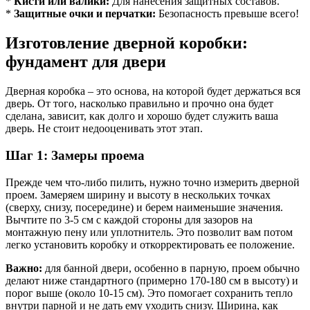
*
Кисти или валики:
Для нанесения защитных составов.
*
Защитные очки и перчатки:
Безопасность превыше всего!
Изготовление дверной коробки:
фундамент для двери
Дверная коробка – это основа, на которой будет держаться вся
дверь. От того, насколько правильно и прочно она будет
сделана, зависит, как долго и хорошо будет служить ваша
дверь. Не стоит недооценивать этот этап.
Шаг 1: Замеры проема
Прежде чем что-либо пилить, нужно точно измерить дверной
проем. Замеряем ширину и высоту в нескольких точках
(сверху, снизу, посередине) и берем наименьшие значения.
Вычтите по 3-5 см с каждой стороны для зазоров на
монтажную пену или уплотнитель. Это позволит вам потом
легко установить коробку и откорректировать ее положение.
Важно:
для банной двери, особенно в парную, проем обычно
делают ниже стандартного (примерно 170-180 см в высоту) и
порог выше (около 10-15 см). Это помогает сохранить тепло
внутри парной и не дать ему уходить снизу. Ширина, как