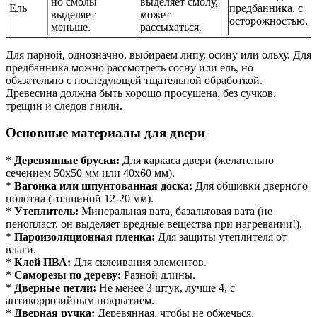
но смолы
выделяет смолу,
Ель
предбанника, с
выделяет
может
осторожностью.
меньше.
рассыхаться.
Для парной, однозначно, выбираем липу, осину или ольху. Для
предбанника можно рассмотреть сосну или ель, но
обязательно с последующей тщательной обработкой.
Древесина должна быть хорошо просушена, без сучков,
трещин и следов гнили.
Основные материалы для двери
*
Деревянные бруски:
Для каркаса двери (желательно
сечением 50х50 мм или 40х60 мм).
*
Вагонка или шпунтованная доска:
Для обшивки дверного
полотна (толщиной 12-20 мм).
*
Утеплитель:
Минеральная вата, базальтовая вата (не
пенопласт, он выделяет вредные вещества при нагревании!).
*
Пароизоляционная пленка:
Для защиты утеплителя от
влаги.
*
Клей ПВА:
Для склеивания элементов.
*
Саморезы по дереву:
Разной длины.
*
Дверные петли:
Не менее 3 штук, лучше 4, с
антикоррозийным покрытием.
*
Дверная ручка:
Деревянная, чтобы не обжечься.