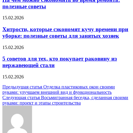
полезные советы
15.02.2026
Хитрости, которые сэкономят кучу времени при
уборке: полезные советы для занятых хозяек
15.02.2026
5 советов для тех, кто покупает раковину из
нержавеющей стали
15.02.2026
Навигация
Предыдущая статья
Отделка пластиковых окон своими
руками: улучшаем внешний вид и функциональность
по
Следующая статья
Восьмигранная беседка, сделанная своими
записям
руками: проект и этапы строительства