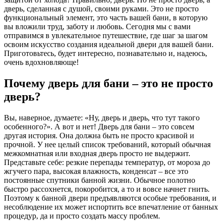
дверь, сделанная с душой, своими руками. Это не просто
функциональный элемент, это часть вашей бани, в которую
вы вложили труд, заботу и любовь. Сегодня мы с вами
отправимся в увлекательное путешествие, где шаг за шагом
освоим искусство создания идеальной двери для вашей бани.
Приготовьтесь, будет интересно, познавательно и, надеюсь,
очень вдохновляюще!
Почему дверь для бани – это не просто
дверь?
Вы, наверное, думаете: «Ну, дверь и дверь, что тут такого
особенного?». А вот и нет! Дверь для бани – это совсем
другая история. Она должна быть не просто красивой и
прочной. У нее целый список требований, который обычная
межкомнатная или входная дверь просто не выдержит.
Представьте себе: резкие перепады температур, от мороза до
жгучего пара, высокая влажность, конденсат – все это
постоянные спутники банной жизни. Обычное полотно
быстро рассохнется, покоробится, а то и вовсе начнет гнить.
Поэтому к банной двери предъявляются особые требования, и
несоблюдение их может испортить все впечатление от банных
процедур, да и просто создать массу проблем.