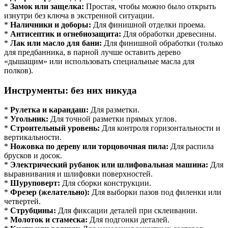
*
Замок или защелка:
Простая, чтобы можно было открыть
изнутри без ключа в экстренной ситуации.
*
Наличники и доборы:
Для финишной отделки проема.
*
Антисептик и огнебиозащита:
Для обработки древесины.
*
Лак или масло для бани:
Для финишной обработки (только
для предбанника, в парной лучше оставить дерево
«дышащим» или использовать специальные масла для
полков).
Инструменты: без них никуда
*
Рулетка и карандаш:
Для разметки.
*
Угольник:
Для точной разметки прямых углов.
*
Строительный уровень:
Для контроля горизонтальности и
вертикальности.
*
Ножовка по дереву или торцовочная пила:
Для распила
брусков и досок.
*
Электрический рубанок или шлифовальная машина:
Для
выравнивания и шлифовки поверхностей.
*
Шуруповерт:
Для сборки конструкции.
*
Фрезер (желательно):
Для выборки пазов под филенки или
четвертей.
*
Струбцины:
Для фиксации деталей при склеивании.
*
Молоток и стамеска:
Для подгонки деталей.