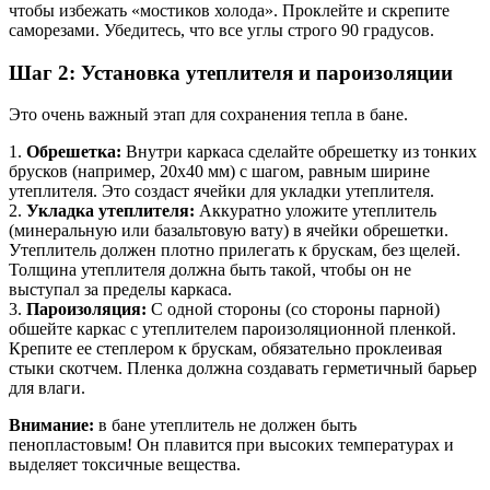
чтобы избежать «мостиков холода». Проклейте и скрепите
саморезами. Убедитесь, что все углы строго 90 градусов.
Шаг 2: Установка утеплителя и пароизоляции
Это очень важный этап для сохранения тепла в бане.
1.
Обрешетка:
Внутри каркаса сделайте обрешетку из тонких
брусков (например, 20х40 мм) с шагом, равным ширине
утеплителя. Это создаст ячейки для укладки утеплителя.
2.
Укладка утеплителя:
Аккуратно уложите утеплитель
(минеральную или базальтовую вату) в ячейки обрешетки.
Утеплитель должен плотно прилегать к брускам, без щелей.
Толщина утеплителя должна быть такой, чтобы он не
выступал за пределы каркаса.
3.
Пароизоляция:
С одной стороны (со стороны парной)
обшейте каркас с утеплителем пароизоляционной пленкой.
Крепите ее степлером к брускам, обязательно проклеивая
стыки скотчем. Пленка должна создавать герметичный барьер
для влаги.
Внимание:
в бане утеплитель не должен быть
пенопластовым! Он плавится при высоких температурах и
выделяет токсичные вещества.