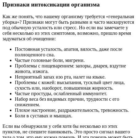
Признаки интоксикации организма
Как же понять, что нашему организму требуется «генеральная
уборка»? Признаки могут быть разными и часто маскируются
под обычную усталость или стресс. Но если вы замечаете у
себя несколько из этих симптомов, возможно, пришло время
задуматься об очищении:
Постоянная усталость, апатия, вялость, даже после
полноценного сна.
Частые головные боли, мигрени.
Проблемы с пищеварением: запоры, диарея, вздутие
живота, изжога.
Неприятный запах изо рта, налет на языке.
Проблемы с кожей: высыпания, тусклый цвет лица,
сухость или, наоборот, повышенная жирность.
Частые простуды, ослабленный иммунитет.
Набор веса без видимых причин, трудности с его
снижением.
Плохое настроение, раздражительность, тревожность.
Боли в суставах и мышцах.
Если вы обнаружили у себя хотя бы несколько из этих
пунктов, не спешите паниковать. Это просто сигнал вашего
тела о том, что ему нужна помощь. И эта помощь может быть