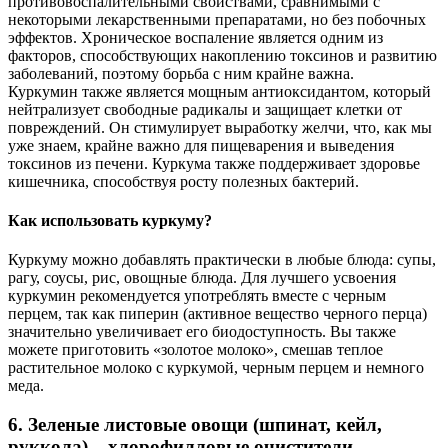
противовоспалительными свойствами, сравнимыми с
некоторыми лекарственными препаратами, но без побочных
эффектов. Хроническое воспаление является одним из
факторов, способствующих накоплению токсинов и развитию
заболеваний, поэтому борьба с ним крайне важна.
Куркумин также является мощным антиоксидантом, который
нейтрализует свободные радикалы и защищает клетки от
повреждений. Он стимулирует выработку желчи, что, как мы
уже знаем, крайне важно для пищеварения и выведения
токсинов из печени. Куркума также поддерживает здоровье
кишечника, способствуя росту полезных бактерий.
Как использовать куркуму?
Куркуму можно добавлять практически в любые блюда: супы,
рагу, соусы, рис, овощные блюда. Для лучшего усвоения
куркумин рекомендуется употреблять вместе с черным
перцем, так как пиперин (активное вещество черного перца)
значительно увеличивает его биодоступность. Вы также
можете приготовить «золотое молоко», смешав теплое
растительное молоко с куркумой, черным перцем и немного
меда.
6. Зеленые листовые овощи (шпинат, кейл,
руккола) – хлорофилловые очистители