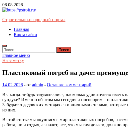
Перейти
06.08.2026
к
содержимому
Строительно-огородный портал
Главная
Карта сайта
Найти:
Главное меню
На заметку
Пластиковый погреб на даче: преимуще
14.02.2026
-
от
admin
-
Оставьте комментарий
Вы когда-нибудь задумывались, насколько удивительно иметь н
сундуке? Именно об этом мы сегодня и поговорим – о пластиков
Забудьте о дедовских методах с кирпичными стенами, которые
из них.
В этой статье мы окунемся в мир пластиковых погребов, рассмо
работа, но и отдых, а значит, все, что мы там делаем, должно 