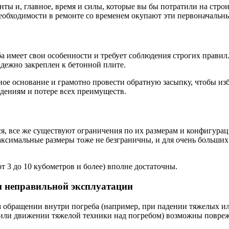
нты и, главное, время и силы, которые вы бы потратили на стро
необходимости в ремонте со временем окупают эти первоначальн
а имеет свои особенности и требует соблюдения строгих правил
адежно закреплен к бетонной плите.
ное основание и грамотно провести обратную засыпку, чтобы из
ениям и потере всех преимуществ.
я, все же существуют ограничения по их размерам и конфигура
аксимальные размеры тоже не безграничны, и для очень больших
 3 до 10 кубометров и более) вполне достаточны.
 неправильной эксплуатации
м обращении внутри погреба (например, при падении тяжелых и
 или движении тяжелой техники над погребом) возможны повреж