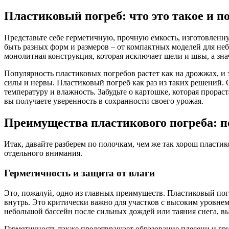
Пластиковый погреб: что это такое и п
Представьте себе герметичную, прочную емкость, изготовленну
быть разных форм и размеров – от компактных моделей для неб
монолитная конструкция, которая исключает щели и швы, а зна
Популярность пластиковых погребов растет как на дрожжах, и 
силы и нервы. Пластиковый погреб как раз из таких решений. 
температуру и влажность. Забудьте о картошке, которая прорас
вы получаете уверенность в сохранности своего урожая.
Преимущества пластикового погреба: п
Итак, давайте разберем по полочкам, чем же так хорош пласт
отдельного внимания.
Герметичность и защита от влаги
Это, пожалуй, одно из главных преимуществ. Пластиковый погр
внутрь. Это критически важно для участков с высоким уровнем
небольшой бассейн после сильных дождей или таяния снега, вы
Герметичность также предотвращает образование плесени и гри