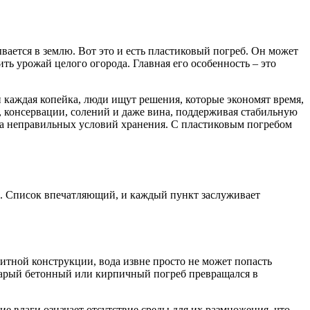
ается в землю. Вот это и есть пластиковый погреб. Он может
ь урожай целого огорода. Главная его особенность – это
и каждая копейка, люди ищут решения, которые экономят время,
, консервации, солений и даже вина, поддерживая стабильную
з-за неправильных условий хранения. С пластиковым погребом
е. Список впечатляющий, и каждый пункт заслуживает
литной конструкции, вода извне просто не может попасть
 старый бетонный или кирпичный погреб превращался в
е влаги означает отсутствие среды для их размножения, что