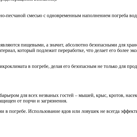
тно-песчаной смесью с одновременным наполнением погреба водо
 являются пищевыми, а значит, абсолютно безопасными для хра
 материал, который подлежит переработке, что делает его более
роклимата в погребе, делая его безопасным не только для продук
арьером для всех незваных гостей – мышей, крыс, кротов, насе
ащищен от порчи и загрязнения.
ми в погребе. Использование ядов или ловушек не всегда эффект