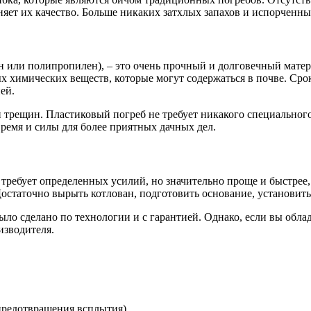
няет их качество. Больше никаких затхлых запахов и испорченн
 или полипропилен), – это очень прочный и долговечный матери
х химических веществ, которые могут содержаться в почве. Срок
ей.
трещин. Пластиковый погреб не требует никакого специального 
время и силы для более приятных дачных дел.
 и требует определенных усилий, но значительно проще и быстрее
остаточно вырыть котлован, подготовить основание, установить 
было сделано по технологии и с гарантией. Однако, если вы об
изводителя.
предотвращения всплытия).