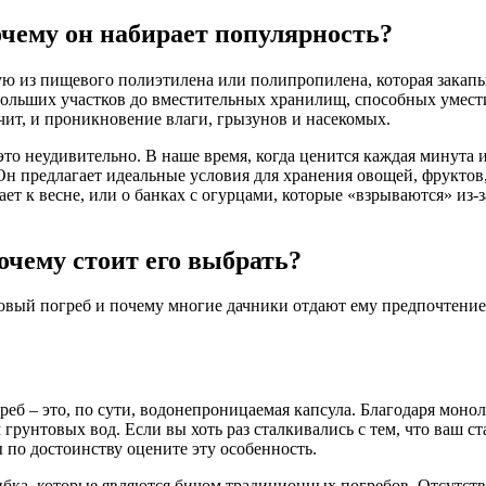
очему он набирает популярность?
ю из пищевого полиэтилена или полипропилена, которая закапыв
ольших участков до вместительных хранилищ, способных уместит
чит, и проникновение влаги, грызунов и насекомых.
это неудивительно. В наше время, когда ценится каждая минута 
Он предлагает идеальные условия для хранения овощей, фруктов
тает к весне, или о банках с огурцами, которые «взрываются» и
очему стоит его выбрать?
иковый погреб и почему многие дачники отдают ему предпочтени
еб – это, по сути, водонепроницаемая капсула. Благодаря моно
 грунтовых вод. Если вы хоть раз сталкивались с тем, что ваш
 по достоинству оцените эту особенность.
бка, которые являются бичом традиционных погребов. Отсутстви