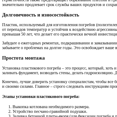
значительно продлевает срок службы ваших продуктов и сохра
Долговечность и износостойкость
Пластик, используемый для изготовления погребов (полиэтилен
от перепадов температур и устойчив к воздействию агрессивны
превышая 50 лет, что делает его практически вечной инвестици
Забудьте о ежегодных ремонтах, подкрашивании и замазывании 
забываете о проблемах на долгие годы. Это освобождает ваше 
Простота монтажа
Установка пластикового погреба – это процесс, который, хоть
заливать фундамент, возводить стены, делать гидроизоляцию. Д
Конечно, лучше доверить установку специалистам, чтобы все 
и своими силами. Главное – строго следовать инструкциям про
Этапы установки пластикового погреба:
Выкопка котлована необходимого размера.
Устройство песчано-гравийной подушки.
Заливка бетонной плиты-якоря (для фиксации погреба и 