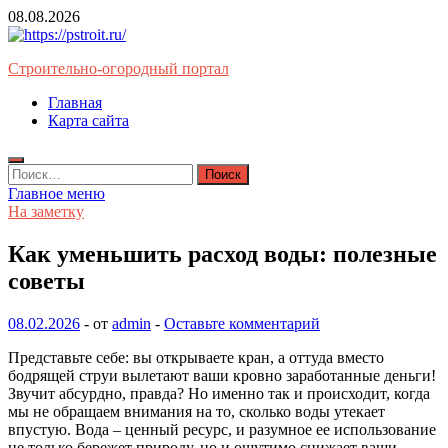
Перейти
08.08.2026
к
содержимому
Строительно-огородный портал
Главная
Карта сайта
Найти:
Главное меню
На заметку
Как уменьшить расход воды: полезные
советы
08.02.2026
-
от
admin
-
Оставьте комментарий
Представьте себе: вы открываете кран, а оттуда вместо
бодрящей струи вылетают ваши кровно заработанные деньги!
Звучит абсурдно, правда? Но именно так и происходит, когда
мы не обращаем внимания на то, сколько воды утекает
впустую. Вода – ценный ресурс, и разумное ее использование
не только бережет природу, но и ощутимо снижает ваши