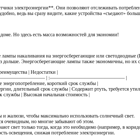
етчики электроэнергии**. Они позволяют отслеживать потреблен
добно, ведь вы сразу видите, какие устройства «съедают» больш
доме. Но здесь есть масса возможностей для экономии!
е лампы накаливания на энергосберегающие или светодиодные (
раз дольше. Энергосберегающие лампы также экономичны, но их
реимущества | Недостатки |
————————————— | :——————————————— |
кое энергопотребление, короткий срок службы |
ергии, длительный срок службы | Содержит ртуть, требуется утил
ок службы | Высокая начальная стоимость |
 и жалюзи, чтобы максимально использовать солнечный свет.
ся очевидным, но многие забывают об этом.
т свет только тогда, когда это необходимо (например, в коридо
сть освещения, снижая потребление электроэнергии.