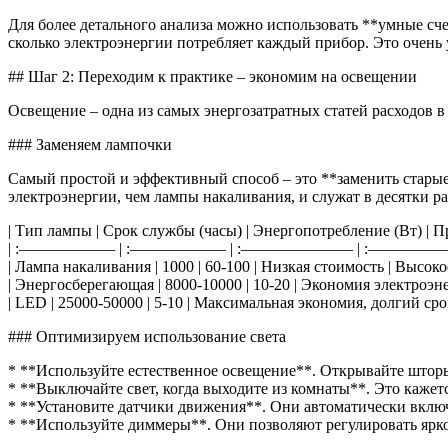
Для более детального анализа можно использовать **умные сч
сколько электроэнергии потребляет каждый прибор. Это очень у
## Шаг 2: Переходим к практике – экономим на освещении
Освещение – одна из самых энергозатратных статей расходов в 
### Заменяем лампочки
Самый простой и эффективный способ – это **заменить стары
электроэнергии, чем лампы накаливания, и служат в десятки 
| Тип лампы | Срок службы (часы) | Энергопотребление (Вт) | П
| :—————— | :—————— | :——————— | :—
| Лампа накаливания | 1000 | 60-100 | Низкая стоимость | Высо
| Энергосберегающая | 8000-10000 | 10-20 | Экономия электроэн
| LED | 25000-50000 | 5-10 | Максимальная экономия, долгий ср
### Оптимизируем использование света
* **Используйте естественное освещение**. Открывайте шторы
* **Выключайте свет, когда выходите из комнаты**. Это кажет
* **Установите датчики движения**. Они автоматически включаю
* **Используйте диммеры**. Они позволяют регулировать ярко