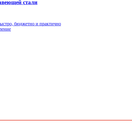
жавеющей стали
ыстро, бюджетно и практично
вление