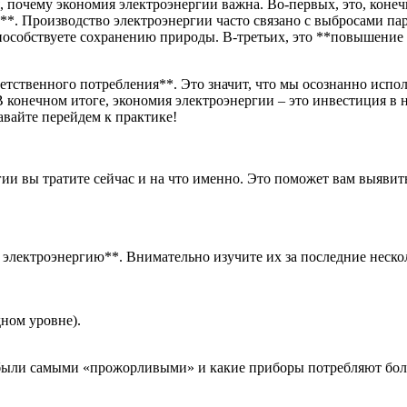
, почему экономия электроэнергии важна. Во-первых, это, коне
**. Производство электроэнергии часто связано с выбросами па
способствуете сохранению природы. В-третьих, это **повышение 
етственного потребления**. Это значит, что мы осознанно испол
д. В конечном итоге, экономия электроэнергии – это инвестиция в
давайте перейдем к практике!
ии вы тратите сейчас и на что именно. Это поможет вам выявить
 электроэнергию**. Внимательно изучите их за последние нескол
дном уровне).
 были самыми «прожорливыми» и какие приборы потребляют бол