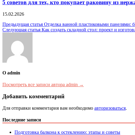
5 советов для тех, кто покупает раковину из нер
15.02.2026
Навигация
Предыдущая статья
Отделка ванной пластиковыми панелями: б
Следующая статья
Как создать складной стол: проект и изгото
по
записям
О admin
Посмотреть все записи автора admin →
Добавить комментарий
Для отправки комментария вам необходимо
авторизоваться
.
Последние записи
Подготовка балкона к остеклению: этапы и советы