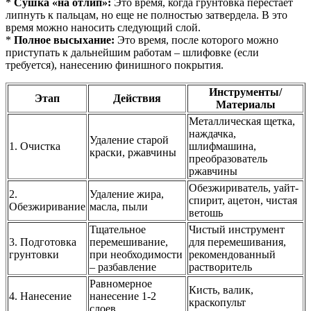
*
Сушка «на отлип»:
Это время, когда грунтовка перестает
липнуть к пальцам, но еще не полностью затвердела. В это
время можно наносить следующий слой.
*
Полное высыхание:
Это время, после которого можно
приступать к дальнейшим работам – шлифовке (если
требуется), нанесению финишного покрытия.
Инструменты/
Этап
Действия
Материалы
Металлическая щетка,
наждачка,
Удаление старой
1. Очистка
шлифмашина,
краски, ржавчины
преобразователь
ржавчины
Обезжириватель, уайт-
2.
Удаление жира,
спирит, ацетон, чистая
Обезжиривание
масла, пыли
ветошь
Тщательное
Чистый инструмент
3. Подготовка
перемешивание,
для перемешивания,
грунтовки
при необходимости
рекомендованный
– разбавление
растворитель
Равномерное
Кисть, валик,
4. Нанесение
нанесение 1-2
краскопульт
слоев