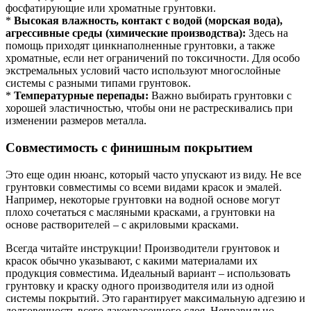
фосфатирующие или хроматные грунтовки.
*
Высокая влажность, контакт с водой (морская вода),
агрессивные среды (химические производства):
Здесь на
помощь приходят цинкнаполненные грунтовки, а также
хроматные, если нет ограничений по токсичности. Для особо
экстремальных условий часто используют многослойные
системы с разными типами грунтовок.
*
Температурные перепады:
Важно выбирать грунтовки с
хорошей эластичностью, чтобы они не растрескивались при
изменении размеров металла.
Совместимость с финишным покрытием
Это еще один нюанс, который часто упускают из виду. Не все
грунтовки совместимы со всеми видами красок и эмалей.
Например, некоторые грунтовки на водной основе могут
плохо сочетаться с масляными красками, а грунтовки на
основе растворителей – с акриловыми красками.
Всегда читайте инструкции! Производители грунтовок и
красок обычно указывают, с какими материалами их
продукция совместима. Идеальный вариант – использовать
грунтовку и краску одного производителя или из одной
системы покрытий. Это гарантирует максимальную адгезию и
долговечность всего лакокрасочного слоя. Неправильно