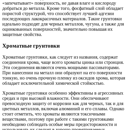
«запечатывает» поверхность, не давая влаге и кислороду
добраться до металла. Кроме того, фосфатный слой обладает
пористой структурой, что способствует лучшей адгезии
последующих лакокрасочных материалов. Такие грунтовки
идеально подходят для черных металлов, чугуна, а также для
оцинкованных поверхностей, значительно повышая их
защитные свойства.
Хроматные грунтовки
Хроматные грунтовки, как следует из названия, содержат
соединения хрома, чаще всего хроматы цинка или стронция.
Эти соединения являются очень мощными пассиваторами.
При нанесении на металл они образуют на его поверхности
тонкую, но очень прочную пленку из оксидов хрома, которая
обладает исключительной химической стойкостью.
Хроматные грунтовки особенно эффективны в агрессивных
средах и при высокой влажности. Они обеспечивают
превосходную защиту от коррозии как для черных, так и для
цветных металлов, включая алюминий и его сплавы. Однако
стоит отметить, что хроматы являются токсичными
веществами, поэтому при работе с такими грунтовками
необходимо соблюдать особые меры предосторожности и
использовать их следует в хорошо проветриваемых