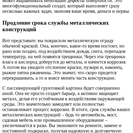
может выравнивать небольшие дефекты поверхности. Это
многофункциональный солдат, который выполняет сразу
несколько важных задач, экономя ваше время, деньги и нервы.
Продление срока службы металлических
конструкций
Вот представьте: вы покрасили металлическую ограду
обычной краской. Она, конечно, какое-то время постоит, но
рано или поздно, под воздействием дождя, снега, перепадов
температур, на ней появятся трещинки. Через эти трещинки
влага и кислород доберутся до металла, и начнется коррозия.
А потом вы увидите отслоение краски, пузыри и, наконец,
рыжие пятна ржавчины. Это значит, что скоро придется
перекрашивать, а то и вовсе менять часть конструкции.
С пассивирующей грунтовкой картина будет совершенно
иной. Она не просто создает барьер, а активно защищает
металл, делая его устойчивым к воздействиям окружающей
среды. Это значительно замедляет или полностью
останавливает процесс коррозии. В итоге, срок службы ваших
металлических конструкций – будь то автомобиль, мост,
садовая мебель или промышленное оборудование –
увеличивается в разы. Вы экономите на ремонте, замене и
постоянной подкраске, получая надежную и долговечную