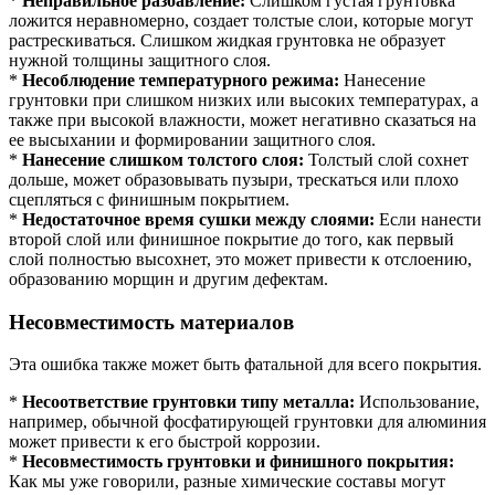
*
Неправильное разбавление:
Слишком густая грунтовка
ложится неравномерно, создает толстые слои, которые могут
растрескиваться. Слишком жидкая грунтовка не образует
нужной толщины защитного слоя.
*
Несоблюдение температурного режима:
Нанесение
грунтовки при слишком низких или высоких температурах, а
также при высокой влажности, может негативно сказаться на
ее высыхании и формировании защитного слоя.
*
Нанесение слишком толстого слоя:
Толстый слой сохнет
дольше, может образовывать пузыри, трескаться или плохо
сцепляться с финишным покрытием.
*
Недостаточное время сушки между слоями:
Если нанести
второй слой или финишное покрытие до того, как первый
слой полностью высохнет, это может привести к отслоению,
образованию морщин и другим дефектам.
Несовместимость материалов
Эта ошибка также может быть фатальной для всего покрытия.
*
Несоответствие грунтовки типу металла:
Использование,
например, обычной фосфатирующей грунтовки для алюминия
может привести к его быстрой коррозии.
*
Несовместимость грунтовки и финишного покрытия:
Как мы уже говорили, разные химические составы могут