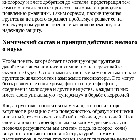
кислороду и влаге добраться до металла, предотвращая тем
самым окислительные процессы, которые и приводят к
появлению ржавчины. Таким образом, пассивирующая
грунтовка не просто скрывает проблему, а решает ее на
молекулярном уровне, обеспечивая долговременную и
надежную защиту.
Химический состав и принцип действия: немного
о науке
Чтобы понять, как работает пассивирующая грунтовка,
давайте заглянем немного в химию, но не переживайте,
скучно не будет! Основными активными компонентами таких
грунтовок являются так называемые пассиваторы. Это могут
быть различные соли хрома, фосфаты, цинкфосфаты,
соединения молибдена и другие вещества. Каждый из них
имеет свою уникальную «суперсилу» в борьбе с коррозией.
Когда грунтовка наносится на металл, эти пассиваторы
вступают в реакцию с его поверхностью, образуя химически
инертный, то есть очень стойкий слой оксидов и солей. Этот
слой становится своеобразным «коконом» для металла, не
позволяя разрушительным агентам (вода, кислород, соли)
вступать в контакт с основной структурой. Помимо
пассиваторов, в состав грунтовки входят связующие вещества