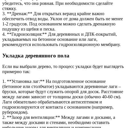
убедитесь, что она ровная. При необходимости сделайте
стяжку.
3. **Дренаж:** Для открытых веранд крайне важно
обеспечить отвод воды. Уклон от дома должен быть не менее
1-2 градусов. Под основанием можно сделать дренажную
подушку из щебня и песка.
4. **Гидроизоляция:** Для деревянных и ДПК-покрытий,
укладываемых на бетонное основание или лаги,
рекомендуется использовать гидроизоляционную мембрану.
Укладка деревянного пола
Если вы выбрали дерево, то процесс укладки будет выглядеть
примерно так:
1. **Установка лаг:** На подготовленное основание
(бетонное или столбчатое) укладываются деревянные лаги –
бруски, которые будут служить опорой для досок. Расстояние
между лагами зависит от толщины доски (обычно 40-60 см).
Лаги обязательно обрабатываются антисептиком и
гидроизолируются от контакта с основанием (например,
рубероидом).
2. **Зазор для вентиляции:** Между лагами и досками, а
также между досками и стенами, необходимо оставить
небольшие зазоры для вентиляции и компенсации