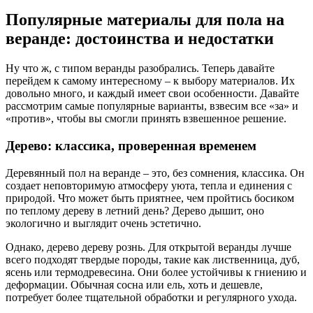
Популярные материалы для пола на
веранде: достоинства и недостатки
Ну что ж, с типом веранды разобрались. Теперь давайте
перейдем к самому интересному – к выбору материалов. Их
довольно много, и каждый имеет свои особенности. Давайте
рассмотрим самые популярные варианты, взвесим все «за» и
«против», чтобы вы смогли принять взвешенное решение.
Дерево: классика, проверенная временем
Деревянный пол на веранде – это, без сомнения, классика. Он
создает неповторимую атмосферу уюта, тепла и единения с
природой. Что может быть приятнее, чем пройтись босиком
по теплому дереву в летний день? Дерево дышит, оно
экологично и выглядит очень эстетично.
Однако, дерево дереву рознь. Для открытой веранды лучше
всего подходят твердые породы, такие как лиственница, дуб,
ясень или термодревесина. Они более устойчивы к гниению и
деформации. Обычная сосна или ель, хоть и дешевле,
потребует более тщательной обработки и регулярного ухода.