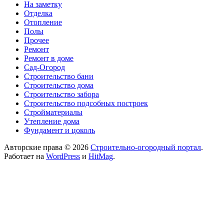
На заметку
Отделка
Отопление
Полы
Прочее
Ремонт
Ремонт в доме
Сад-Огород
Строительство бани
Строительство дома
Строительство забора
Строительство подсобных построек
Стройматериалы
Утепление дома
Фундамент и цоколь
Авторские права © 2026
Строительно-огородный портал
.
Работает на
WordPress
и
HitMag
.