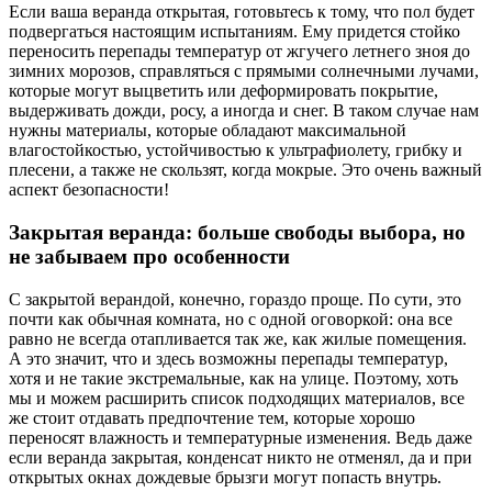
Если ваша веранда открытая, готовьтесь к тому, что пол будет
подвергаться настоящим испытаниям. Ему придется стойко
переносить перепады температур от жгучего летнего зноя до
зимних морозов, справляться с прямыми солнечными лучами,
которые могут выцветить или деформировать покрытие,
выдерживать дожди, росу, а иногда и снег. В таком случае нам
нужны материалы, которые обладают максимальной
влагостойкостью, устойчивостью к ультрафиолету, грибку и
плесени, а также не скользят, когда мокрые. Это очень важный
аспект безопасности!
Закрытая веранда: больше свободы выбора, но
не забываем про особенности
С закрытой верандой, конечно, гораздо проще. По сути, это
почти как обычная комната, но с одной оговоркой: она все
равно не всегда отапливается так же, как жилые помещения.
А это значит, что и здесь возможны перепады температур,
хотя и не такие экстремальные, как на улице. Поэтому, хоть
мы и можем расширить список подходящих материалов, все
же стоит отдавать предпочтение тем, которые хорошо
переносят влажность и температурные изменения. Ведь даже
если веранда закрытая, конденсат никто не отменял, да и при
открытых окнах дождевые брызги могут попасть внутрь.