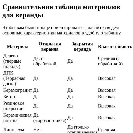
Сравнительная таблица материалов
для веранды
Чтобы вам было проще ориентироваться, давайте сведем
основные характеристики материалов в удобную таблицу.
Открытая
Закрытая
Материал
Влагостойкость
веранда
веранда
Дерево
Да, с
Средняя (с
(твёрдые
Да
обработкой
обработкой)
породы)
ДПК
(Террасная
Да
Да
Высокая
доска)
Керамогранит
Да
Да
Высокая
Бетон
Да
Да
Высокая
Резиновое
Да
Да
Высокая
покрытие
Керамическая
Да
Да
Высокая
плитка
(морозостойкая)
Да (только
Линолеум
Нет
Средняя
отапливаемая)