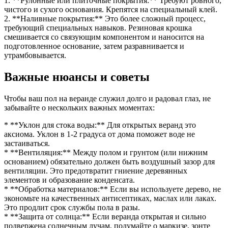
1. **Рулонные или плиточные покрытия:** Требуют ровного,
чистого и сухого основания. Крепятся на специальный клей.
2. **Наливные покрытия:** Это более сложный процесс,
требующий специальных навыков. Резиновая крошка
смешивается со связующим компонентом и наносится на
подготовленное основание, затем разравнивается и
утрамбовывается.
Важные нюансы и советы
Чтобы ваш пол на веранде служил долго и радовал глаз, не
забывайте о нескольких важных моментах:
* **Уклон для стока воды:** Для открытых веранд это
аксиома. Уклон в 1-2 градуса от дома поможет воде не
застаиваться.
* **Вентиляция:** Между полом и грунтом (или нижним
основанием) обязательно должен быть воздушный зазор для
вентиляции. Это предотвратит гниение деревянных
элементов и образование конденсата.
* **Обработка материалов:** Если вы используете дерево, не
экономьте на качественных антисептиках, маслах или лаках.
Это продлит срок службы пола в разы.
* **Защита от солнца:** Если веранда открытая и сильно
подвержена солнечным лучам, подумайте о маркизе, зонте