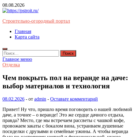
Перейти
08.08.2026
к
содержимому
Строительно-огородный портал
Главная
Карта сайта
Найти:
Главное меню
Отделка
Чем покрыть пол на веранде на даче:
выбор материалов и технология
08.02.2026
-
от
admin
-
Оставьте комментарий
Привет! Ну что, пришло время поговорить о нашей любимой
даче, а точнее – о веранде! Это же сердце дачного отдыха,
правда? Место, где мы встречаем рассветы с чашкой кофе,
провожаем закаты с бокалом вина, устраиваем душевные
посиделки с друзьями и семейные ужины. А чтобы веранда
была по-настоящему уютной и функциональной, нужно