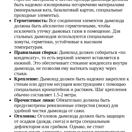
быть надежно изолированы негорючими материалами
(минеральная вата, базальтовый картон, специальные
проходные элементы).
Герметичность:
Все соединения элементов дымохода
должны быть абсолютно герметичными, чтобы
исключить утечку дымовых газов в помещение. Для
стальных дымоходов используются специальные
хомуты, герметики, устойчивые к высоким
температурам.
Правильная сборка:
Дымоход должен собираться «по
конденсату», то есть верхний элемент вставляется в
нижний. Это обеспечивает стекание конденсата внутри
дымохода, не позволяя ему вытекать наружу через
стыки.
Крепление:
Дымоход должен быть надежно закреплен к
стенам или другим несущим конструкциям с помощью
специальных кронштейнов и растяжек. Шаг крепления
обычно составляет 1.5-2 метра.
Прочистные люки:
Обязательно должны быть
предусмотрены ревизионные отверстия (люки) для
удобной чистки дымохода от сажи.
Оголовок:
Оголовок дымохода должен быть защищен
от осадков (дождя, снега) и ветра специальным
дефлектором или грибком. Однако, не стоит
использовать элементы, которые могут препятствовать