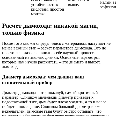
малый ве
устойчивость к
выше.
эффектив
кислотам, простой
монтаж.
Расчет дымохода: никакой магии,
только физика
После того как мы определились с материалом, наступает не
менее важный этап – расчет параметров дымохода. Это не
просто «на глазок», а вполне себе научный процесс,
основанный на законах физики. Основные параметры,
которые нам нужно рассчитать, – это диаметр и высота
дымохода.
Диаметр дымохода: чем дышит ваш
отопительный прибор
Диаметр дымохода – это, пожалуй, самый критичный
параметр. Слишком маленький диаметр приведет к
недостаточной тяге, дым будет плохо уходить, а то и вовсе
пойдет в помещение. Слишком большой диаметр также
нежелателен: дымовые газы будут быстро остывать, что
приведет к образованию большого количества конденсата и