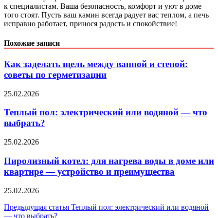
к специалистам. Ваша безопасность, комфорт и уют в доме
того стоят. Пусть ваш камин всегда радует вас теплом, а печь
исправно работает, принося радость и спокойствие!
Похожие записи
Как заделать щель между ванной и стеной:
советы по герметизации
25.02.2026
Теплый пол: электрический или водяной — что
выбрать?
25.02.2026
Пиролизный котел: для нагрева воды в доме или
квартире — устройство и преимущества
25.02.2026
Навигация
Предыдущая статья
Теплый пол: электрический или водяной
— что выбрать?