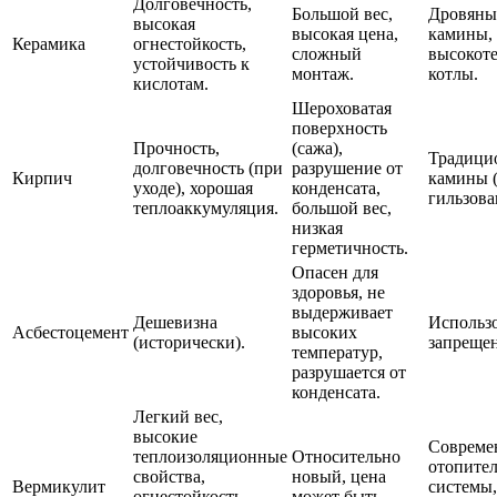
Долговечность,
Большой вес,
Дровяны
высокая
высокая цена,
камины,
Керамика
огнестойкость,
сложный
высокот
устойчивость к
монтаж.
котлы.
кислотам.
Шероховатая
поверхность
Прочность,
(сажа),
Традици
долговечность (при
разрушение от
Кирпич
камины (
уходе), хорошая
конденсата,
гильзова
теплоаккумуляция.
большой вес,
низкая
герметичность.
Опасен для
здоровья, не
выдерживает
Дешевизна
Использ
Асбестоцемент
высоких
(исторически).
запреще
температур,
разрушается от
конденсата.
Легкий вес,
высокие
Совреме
теплоизоляционные
Относительно
отопите
свойства,
новый, цена
Вермикулит
системы,
огнестойкость,
может быть