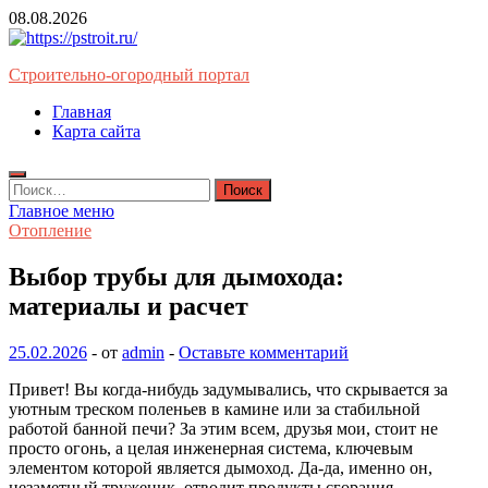
Перейти
08.08.2026
к
содержимому
Строительно-огородный портал
Главная
Карта сайта
Найти:
Главное меню
Отопление
Выбор трубы для дымохода:
материалы и расчет
25.02.2026
-
от
admin
-
Оставьте комментарий
Привет! Вы когда-нибудь задумывались, что скрывается за
уютным треском поленьев в камине или за стабильной
работой банной печи? За этим всем, друзья мои, стоит не
просто огонь, а целая инженерная система, ключевым
элементом которой является дымоход. Да-да, именно он,
незаметный труженик, отводит продукты сгорания,