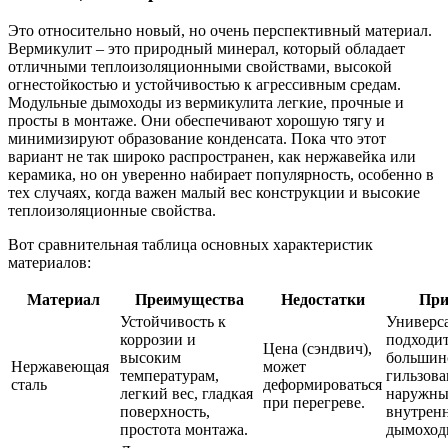
Это относительно новый, но очень перспективный материал.
Вермикулит – это природный минерал, который обладает
отличными теплоизоляционными свойствами, высокой
огнестойкостью и устойчивостью к агрессивным средам.
Модульные дымоходы из вермикулита легкие, прочные и
просты в монтаже. Они обеспечивают хорошую тягу и
минимизируют образование конденсата. Пока что этот
вариант не так широко распространен, как нержавейка или
керамика, но он уверенно набирает популярность, особенно в
тех случаях, когда важен малый вес конструкции и высокие
теплоизоляционные свойства.
Вот сравнительная таблица основных характеристик
материалов:
Материал
Преимущества
Недостатки
При
Устойчивость к
Универс
коррозии и
подходит
Цена (сэндвич),
высоким
большинс
Нержавеющая
может
температурам,
гильзова
сталь
деформироваться
легкий вес, гладкая
наружны
при перегреве.
поверхность,
внутрен
простота монтажа.
дымоход