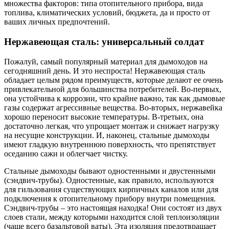
множества факторов: типа отопительного прибора, вида
топлива, климатических условий, бюджета, да и просто от
ваших личных предпочтений.
Нержавеющая сталь: универсальный солдат
Пожалуй, самый популярный материал для дымоходов на
сегодняшний день. И это неспроста! Нержавеющая сталь
обладает целым рядом преимуществ, которые делают ее очень
привлекательной для большинства потребителей. Во-первых,
она устойчива к коррозии, что крайне важно, так как дымовые
газы содержат агрессивные вещества. Во-вторых, нержавейка
хорошо переносит высокие температуры. В-третьих, она
достаточно легкая, что упрощает монтаж и снижает нагрузку
на несущие конструкции. И, наконец, стальные дымоходы
имеют гладкую внутреннюю поверхность, что препятствует
оседанию сажи и облегчает чистку.
Стальные дымоходы бывают одностенными и двустенными
(сэндвич-трубы). Одностенные, как правило, используются
для гильзования существующих кирпичных каналов или для
подключения к отопительному прибору внутри помещения.
Сэндвич-трубы – это настоящая находка! Они состоят из двух
слоев стали, между которыми находится слой теплоизоляции
(чаще всего базальтовой ваты). Эта изоляция предотвращает