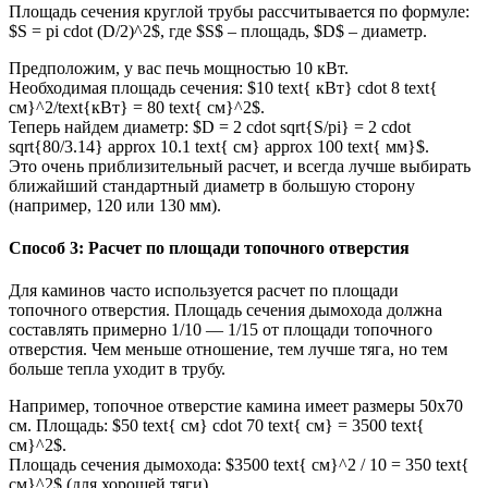
Площадь сечения круглой трубы рассчитывается по формуле:
$S = pi cdot (D/2)^2$, где $S$ – площадь, $D$ – диаметр.
Предположим, у вас печь мощностью 10 кВт.
Необходимая площадь сечения: $10 text{ кВт} cdot 8 text{
см}^2/text{кВт} = 80 text{ см}^2$.
Теперь найдем диаметр: $D = 2 cdot sqrt{S/pi} = 2 cdot
sqrt{80/3.14} approx 10.1 text{ см} approx 100 text{ мм}$.
Это очень приблизительный расчет, и всегда лучше выбирать
ближайший стандартный диаметр в большую сторону
(например, 120 или 130 мм).
Способ 3: Расчет по площади топочного отверстия
Для каминов часто используется расчет по площади
топочного отверстия. Площадь сечения дымохода должна
составлять примерно 1/10 — 1/15 от площади топочного
отверстия. Чем меньше отношение, тем лучше тяга, но тем
больше тепла уходит в трубу.
Например, топочное отверстие камина имеет размеры 50х70
см. Площадь: $50 text{ см} cdot 70 text{ см} = 3500 text{
см}^2$.
Площадь сечения дымохода: $3500 text{ см}^2 / 10 = 350 text{
см}^2$ (для хорошей тяги).