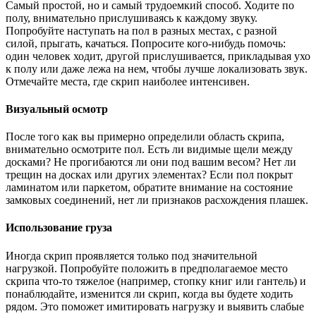
Самый простой, но и самый трудоемкий способ. Ходите по
полу, внимательно прислушиваясь к каждому звуку.
Попробуйте наступать на пол в разных местах, с разной
силой, прыгать, качаться. Попросите кого-нибудь помочь:
один человек ходит, другой прислушивается, прикладывая ухо
к полу или даже лежа на нем, чтобы лучше локализовать звук.
Отмечайте места, где скрип наиболее интенсивен.
Визуальный осмотр
После того как вы примерно определили область скрипа,
внимательно осмотрите пол. Есть ли видимые щели между
досками? Не прогибаются ли они под вашим весом? Нет ли
трещин на досках или других элементах? Если пол покрыт
ламинатом или паркетом, обратите внимание на состояние
замковых соединений, нет ли признаков расхождения плашек.
Использование груза
Иногда скрип проявляется только под значительной
нагрузкой. Попробуйте положить в предполагаемое место
скрипа что-то тяжелое (например, стопку книг или гантель) и
понаблюдайте, изменится ли скрип, когда вы будете ходить
рядом. Это поможет имитировать нагрузку и выявить слабые