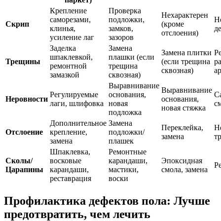
Крепление
Проверка
Нехарактерен
саморезами,
подложки,
Н
Скрип
(кроме
клинья,
замков,
д
отслоения)
усиление лаг
зазоров
Заделка
Замена
Замена плитки
Р
шпаклевкой,
плашки (если
Трещины
(если трещина
р
ремонтной
трещина
сквозная)
а
замазкой
сквозная)
Выравнивание
Выравнивание
Регулируемые
основания,
С
Неровности
основания,
лаги, шлифовка
новая
с
новая стяжка
подложка
Дополнительное
Замена
Переклейка,
Н
Отслоение
крепление,
подложки/
замена
т
замена
плашек
Шпаклевка,
Ремонтные
Сколы/
восковые
карандаши,
Эпоксидная
Р
Царапины
карандаши,
мастики,
смола, замена
реставрация
воски
Профилактика дефектов пола: Лучше
предотвратить, чем лечить