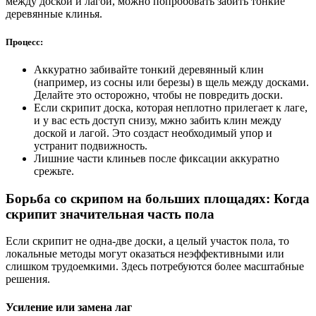
между доской и лагой, можно попробовать забить тонкие
деревянные клинья.
Процесс:
Аккуратно забивайте тонкий деревянный клин
(например, из сосны или березы) в щель между досками.
Делайте это осторожно, чтобы не повредить доски.
Если скрипит доска, которая неплотно прилегает к лаге,
и у вас есть доступ снизу, мжно забить клин между
доской и лагой. Это создаст необходимый упор и
устранит подвижность.
Лишние части клиньев после фиксации аккуратно
срежьте.
Борьба со скрипом на больших площадях: Когда
скрипит значительная часть пола
Если скрипит не одна-две доски, а целый участок пола, то
локальные методы могут оказаться неэффективными или
слишком трудоемкими. Здесь потребуются более масштабные
решения.
Усиление или замена лаг