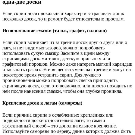
одна-две доски
Если скрип носит локальный характер и затрагивает лишь
несколько досок, то и ремонт будет относительно простым.
Использование смазки (тальк, графит, силикон)
Если скрип возникает из-за трения досок друг о друга или о
лагу, и нет видимых зазоров, можно попробовать
использовать сухую смазку. Засыпьте в щели между
скрипящими досками тальк, детскую присыпку или
графитовый порошок. Можно даже натереть мягкий карандаш
и засыпать графит. Эти вещества уменьшат трение и могут на
некоторое время устранить скрип. Для лучшего
проникновения можно попробовать слегка приподнять
скрипящую доску, если это возможно, или просто походить по
ней после нанесения смазки, чтобы она глубже проникла.
Крепление досок к лагам (саморезы)
Если причина скрипа в ослабленных креплениях или
подвижности доски относительно лаги, то самый
эффективный способ – это дополнительное крепление.
Используйте саморезы по дереву, длина которых должна быть