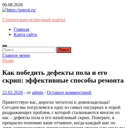
Перейти
06.08.2026
к
содержимому
Строительно-огородный портал
Главная
Карта сайта
Найти:
Главное меню
Полы
Как победить дефекты пола и его
скрип: эффективные способы ремонта
22.02.2026
-
от
admin
-
Оставьте комментарий
Приветствую вас, дорогие читатели и домовладельцы!
Сегодня мы погрузимся в одну из самых насущных и порой
раздражающих проблем, с которой сталкиваются многие из
нас – дефекты пола и его назойливый скрип. Поверьте, я
прекрасно понимаю ваше отчаяние, когда каждый шаг по
дому сопровождается душераздирающим стоном или когда вы