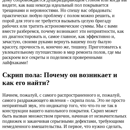
видите, как ваш некогда идеальный пол покрывается
трещинами и неровностями. Но спешу вас обрадовать:
практически любую проблему с полом можно решить, и
порой для этого не требуется вызывать целую бригаду
рабочих или тратить астрономические суммы. Мы с вами
вместе разберемся, почему возникают эти неприятности, как
их диагностировать и, самое главное, как эффективно и,
зачастую, своими руками вернуть вашему полу былую
красоту, прочность и, конечно же, тишину. Приготовьтесь к
увлекательному путешествию в мир ремонта полов, где мы
раскроем все секреты и поделимся проверенными
лайфхаками!
Скрип пола: Почему он возникает и
как его найти?
Начнем, пожалуй, с самого распространенного и, пожалуй,
самого раздражающего явления – скрипа пола. Это не просто
неприятный звук, это индикатор того, что что-то не так в
конструкции вашего напольного покрытия. Скрип может
быть вызван множеством причин, начиная от незначительных
подвижек и заканчивая серьезными дефектами, требующими
немедленного вмешательства. И первое, что нужно сделать,