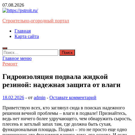
Перейти
07.08.2026
к
содержимому
Строительно-огородный портал
Главная
Карта сайта
Найти:
Главное меню
Ремонт
Гидроизоляция подвала жидкой
резиной: надежная защита от влаги
18.02.2026
-
от
admin
-
Оставьте комментарий
Приветствую всех, кто заглянул сюда в поисках надежного
решения вечной проблемы – влаги в подвале! Признайтесь,
ведь нет ничего более удручающего, чем обнаружить сырость,
плесень и затхлый запах там, где должна быть сухая,
функциональная площадь. Подвал – это не просто еще одно
помещение; это фундамент вашего дома, его основа. И если