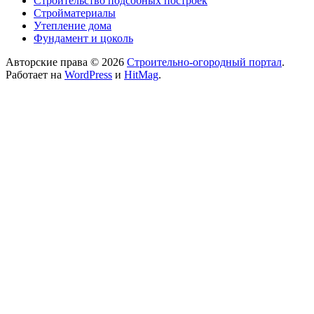
Строительство подсобных построек
Стройматериалы
Утепление дома
Фундамент и цоколь
Авторские права © 2026
Строительно-огородный портал
.
Работает на
WordPress
и
HitMag
.