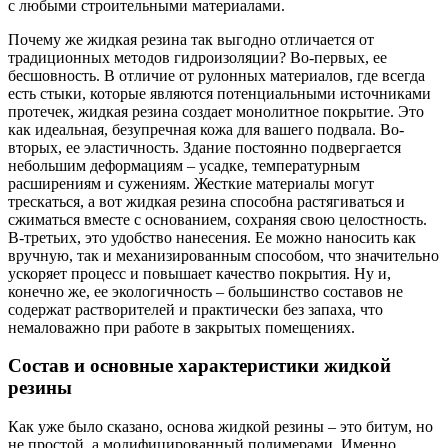
с любыми строительными материалами.
Почему же жидкая резина так выгодно отличается от
традиционных методов гидроизоляции? Во-первых, ее
бесшовность. В отличие от рулонных материалов, где всегда
есть стыки, которые являются потенциальными источниками
протечек, жидкая резина создает монолитное покрытие. Это
как идеальная, безупречная кожа для вашего подвала. Во-
вторых, ее эластичность. Здание постоянно подвергается
небольшим деформациям – усадке, температурным
расширениям и сужениям. Жесткие материалы могут
трескаться, а вот жидкая резина способна растягиваться и
сжиматься вместе с основанием, сохраняя свою целостность.
В-третьих, это удобство нанесения. Ее можно наносить как
вручную, так и механизированным способом, что значительно
ускоряет процесс и повышает качество покрытия. Ну и,
конечно же, ее экологичность – большинство составов не
содержат растворителей и практически без запаха, что
немаловажно при работе в закрытых помещениях.
Состав и основные характеристики жидкой
резины
Как уже было сказано, основа жидкой резины – это битум, но
не простой, а модифицированный полимерами. Именно