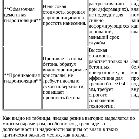
растрескиванию
гид
Невысокая
**Обмазочная
при деформациях),
вл
стоимость, хорошая
цементная
не подходит для
по
паропроницаемость,
гидроизоляция**
сильно
защ
простота нанесения.
деформирующихся
кап
оснований,
вла
меньший срок
службы.
Высокая
стоимость,
Проникает в поры
работает только на
Защ
бетона, образуя
бетонных
бе
водонепроницаемые
поверхностях, не
кон
**Проникающая
кристаллы, не
эффективна для
про
гидроизоляция**
требует идеально
трещин более 0.4
вод
сухой поверхности,
мм, требует
вну
повышает
строгого
гид
прочность бетона.
соблюдения
технологии.
Как видно из таблицы, жидкая резина выгодно выделяется по
многим параметрам, особенно когда речь идет о
долговечности и надежности защиты от влаги в таких
критически важных местах, как подвал.