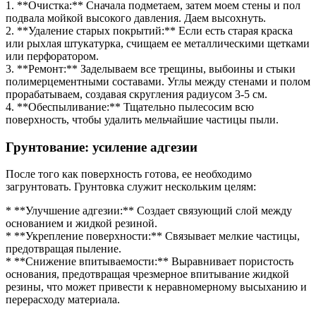
1. **Очистка:** Сначала подметаем, затем моем стены и пол
подвала мойкой высокого давления. Даем высохнуть.
2. **Удаление старых покрытий:** Если есть старая краска
или рыхлая штукатурка, счищаем ее металлическими щетками
или перфоратором.
3. **Ремонт:** Заделываем все трещины, выбоины и стыки
полимерцементными составами. Углы между стенами и полом
прорабатываем, создавая скругления радиусом 3-5 см.
4. **Обеспыливание:** Тщательно пылесосим всю
поверхность, чтобы удалить мельчайшие частицы пыли.
Грунтование: усиление адгезии
После того как поверхность готова, ее необходимо
загрунтовать. Грунтовка служит нескольким целям:
* **Улучшение адгезии:** Создает связующий слой между
основанием и жидкой резиной.
* **Укрепление поверхности:** Связывает мелкие частицы,
предотвращая пыление.
* **Снижение впитываемости:** Выравнивает пористость
основания, предотвращая чрезмерное впитывание жидкой
резины, что может привести к неравномерному высыханию и
перерасходу материала.