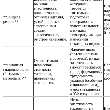
высокая
материала,
Вну
эластичность,
требуется
нар
долговечность,
тщательная
гид
**Жидкая
отличная адгезия,
подготовка
под
резина**
устойчивость к
поверхности,
фун
агрессивным
чувствительность
кро
средам,
к низким
бас
экологичность,
температурам при
быстрое нанесение.
нанесении
некоторых видов.
Наличие швов
(потенциальные
протечки), низкая
Относительно
эластичность
**Рулонная
невысокая
На
(может трескаться
гидроизоляция
стоимость
гид
при деформациях),
(битумные
материала,
фун
трудоемкость
материалы)**
проверенная
кро
укладки (особенно
технология.
с наплавлением),
чувствительность
к УФ-излучению.
Низкая
эластичность
(склонность к
Вну