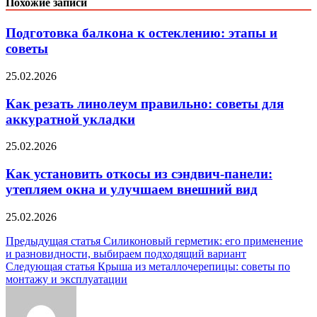
Похожие записи
Подготовка балкона к остеклению: этапы и
советы
25.02.2026
Как резать линолеум правильно: советы для
аккуратной укладки
25.02.2026
Как установить откосы из сэндвич-панели:
утепляем окна и улучшаем внешний вид
25.02.2026
Навигация
Предыдущая статья
Силиконовый герметик: его применение
и разновидности, выбираем подходящий вариант
по
Следующая статья
Крыша из металлочерепицы: советы по
записям
монтажу и эксплуатации