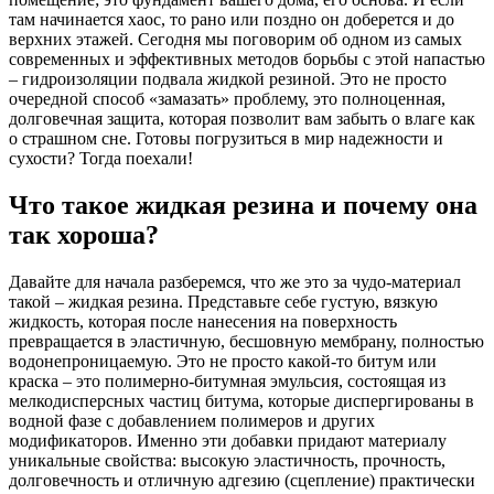
там начинается хаос, то рано или поздно он доберется и до
верхних этажей. Сегодня мы поговорим об одном из самых
современных и эффективных методов борьбы с этой напастью
– гидроизоляции подвала жидкой резиной. Это не просто
очередной способ «замазать» проблему, это полноценная,
долговечная защита, которая позволит вам забыть о влаге как
о страшном сне. Готовы погрузиться в мир надежности и
сухости? Тогда поехали!
Что такое жидкая резина и почему она
так хороша?
Давайте для начала разберемся, что же это за чудо-материал
такой – жидкая резина. Представьте себе густую, вязкую
жидкость, которая после нанесения на поверхность
превращается в эластичную, бесшовную мембрану, полностью
водонепроницаемую. Это не просто какой-то битум или
краска – это полимерно-битумная эмульсия, состоящая из
мелкодисперсных частиц битума, которые диспергированы в
водной фазе с добавлением полимеров и других
модификаторов. Именно эти добавки придают материалу
уникальные свойства: высокую эластичность, прочность,
долговечность и отличную адгезию (сцепление) практически