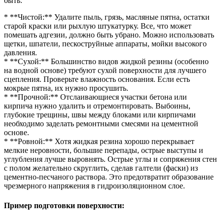
быть:
* **Чистой:** Удалите пыль, грязь, масляные пятна, остатки
старой краски или рыхлую штукатурку. Все, что может
помешать адгезии, должно быть убрано. Можно использовать
щетки, шпатели, пескоструйные аппараты, мойки высокого
давления.
* **Сухой:** Большинство видов жидкой резины (особенно
на водной основе) требуют сухой поверхности для лучшего
сцепления. Проверьте влажность основания. Если есть
мокрые пятна, их нужно просушить.
* **Прочной:** Отслаивающиеся участки бетона или
кирпича нужно удалить и отремонтировать. Выбоины,
глубокие трещины, швы между блоками или кирпичами
необходимо заделать ремонтными смесями на цементной
основе.
* **Ровной:** Хотя жидкая резина хорошо перекрывает
мелкие неровности, большие перепады, острые выступы и
углубления лучше выровнять. Острые углы и сопряжения стен
с полом желательно скруглить, сделав галтели (фаски) из
цементно-песчаного раствора. Это предотвратит образование
чрезмерного напряжения в гидроизоляционном слое.
Пример подготовки поверхности: