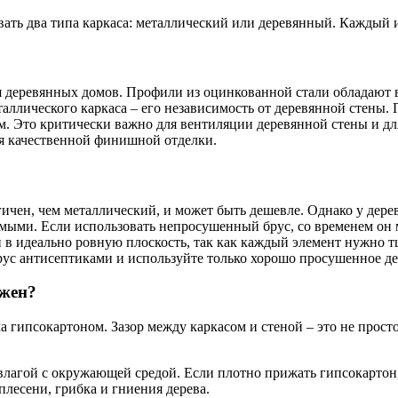
ать два типа каркаса: металлический или деревянный. Каждый и
 деревянных домов. Профили из оцинкованной стали обладают 
ллического каркаса – его независимость от деревянной стены. 
ом. Это критически важно для вентиляции деревянной стены и д
ля качественной финишной отделки.
гичен, чем металлический, и может быть дешевле. Однако у дере
мыми. Если использовать непросушенный брус, со временем он 
 в идеально ровную плоскость, так как каждый элемент нужно т
рус антисептиками и используйте только хорошо просушенное де
ужен?
гипсокартоном. Зазор между каркасом и стеной – это не просто
влагой с окружающей средой. Если плотно прижать гипсокартон
лесени, грибка и гниения дерева.