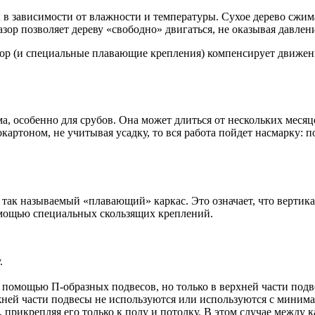
 в зависимости от влажности и температуры. Сухое дерево сжимае
зор позволяет дереву «свободно» двигаться, не оказывая давлен
азор (и специальные плавающие крепления) компенсирует движен
а, особенно для срубов. Она может длиться от нескольких месяце
картоном, не учитывая усадку, то вся работа пойдет насмарку:
 так называемый «плавающий» каркас. Это означает, что вертик
помощью специальных скользящих креплений.
.
 помощью П-образных подвесов, но только в верхней части подв
жней части подвесы не используются или используются с миним
 прикрепляя его только к полу и потолку. В этом случае между к