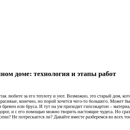
ном доме: технология и этапы работ
 так любите за его теплоту и уют. Возможно, это старый дом, ко
сивые, конечно, но порой хочется чего-то большего. Может быть
сти бревен или бруса. И тут на ум приходит гипсокартон – матер
орог, и с его помощью можно творить настоящие чудеса. Но сраз
сени? Не потрескается ли? Давайте вместе разберемся во всех то