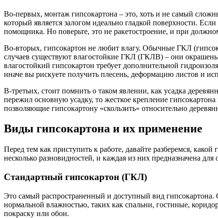
Во-первых, монтаж гипсокартона – это, хоть и не самый сложн
который является залогом идеально гладкой поверхности. Если
помощника. Но поверьте, это не ракетостроение, и при должном
Во-вторых, гипсокартон не любит влагу. Обычные ГКЛ (гипсок
случаев существуют влагостойкие ГКЛ (ГКЛВ) – они окрашены 
влагостойкий гипсокартон требует дополнительной гидроизоляц
иначе вы рискуете получить плесень, деформацию листов и ис
В-третьих, стоит помнить о таком явлении, как усадка деревян
пережил основную усадку, то жесткое крепление гипсокартона
позволяющие гипсокартону «скользить» относительно деревянн
Виды гипсокартона и их применение
Перед тем как приступить к работе, давайте разберемся, какой 
несколько разновидностей, и каждая из них предназначена для
Стандартный гипсокартон (ГКЛ)
Это самый распространенный и доступный вид гипсокартона. О
нормальной влажностью, таких как спальни, гостиные, коридо
покраску или обои.