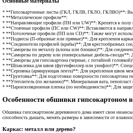
Основные материалы
* **Гипсокартонные листы (ГКЛ, ГКЛВ, ГКЛО, ГКЛВО)**: Выби
* **Металлические профили**:
* **Направляющие профили (ПН или UW)**: Крепятся к полу и
* **Стоячные профили (ПС или CW)**: Вставляются в направл
* **Потолочные профили (ПП или CD)**: Также могут использо
* **Подвесы (П-образные или прямые)**: Для крепления каркас
* **Соединители профилей (крабы)**: Для крестообразных со
* **Саморезы по металлу (клопы или блошки)**: Для соедине
* **Саморезы по дереву или универсальные дюбель-гвозди**:
* **Саморезы для гипсокартона (черные, с потайной головкой)
* **Шпаклевка для швов (фугенфюллер или унифлот)**: Специ
* **Серпянка (армирующая лента)**: Для укрепления швов ме
* **Грунтовка**: Для подготовки поверхности гипсокартона 
* **Утеплитель (по желанию)**: Минеральная вата, пенопласт и
* **Пароизоляционная пленка (по необходимости)**: Для защи
Особенности обшивки гипсокартоном в
Обшивка гипсокартоном деревянного дома имеет свои нюансы, 
способность дышать, менять размеры в зависимости от влажност
Каркас: металл или дерево?