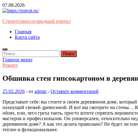
Перейти
07.08.2026
к
содержимому
Строительно-огородный портал
Главная
Карта сайта
Найти:
Главное меню
Ремонт
Обшивка стен гипсокартоном в деревян
25.02.2026
-
от
admin
-
Оставьте комментарий
Представьте себе: вы стоите в своем деревянном доме, который
пахнущий свежей древесиной. И вот вы смотрите на стены… Кра
обоях, или, чего греха таить, просто хотите спрятать неровно
мастеров и профессионалов. Он универсален, относительно нед
деревянном доме? А как это делать правильно? Не будет ли пле
теплее и функциональнее.