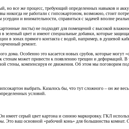
ый, но все же процесс, требующий определенных навыков и аккур
 вы никогда не работали с гипсокартоном, возможно, стоит пот
 усердии и внимательности, справиться с задачей вполне реальн
артонные листы) не подходят для помещений с высокой влажнос
в зеленый цвет и имеют специальные добавки, которые защищаю
ии в зонах прямого контакта с водой, например, в душевой каб
порченный ремонт.
ного дома. Особенно это касается новых срубов, которые могут «
 к стенам может привести к появлению трещин и деформаций. В
ой стены, компенсируя ее движения. Об этом мы поговорим под
гипсокартон выбрать. Казалось бы, что тут сложного – он же вес
 определенных условий.
н имеет серый цвет картона и синюю маркировку. ГКЛ использу
ры. Это ваш основной «рабочий конь» для большинства комнат. 