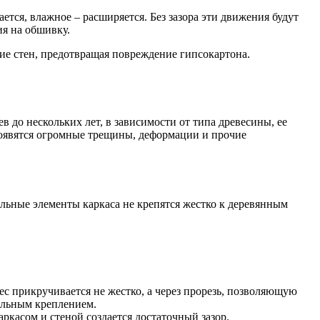
тся, влажное – расширяется. Без зазора эти движения будут
ия на обшивку.
ие стен, предотвращая повреждение гипсокартона.
в до нескольких лет, в зависимости от типа древесины, ее
 появятся огромные трещины, деформации и прочие
альные элементы каркаса не крепятся жестко к деревянным
ес прикручивается не жестко, а через прорезь, позволяющую
альным креплением.
аркасом и стеной создается достаточный зазор.