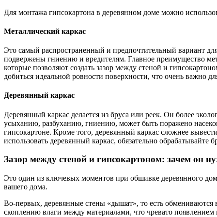
Для монтажа гипсокартона в деревянном доме можно использов
Металлический каркас
Это самый распространенный и предпочтительный вариант для
подвержены гниению и вредителям. Главное преимущество мета
которые позволяют создать зазор между стеной и гипсокартон
добиться идеальной ровности поверхности, что очень важно д
Деревянный каркас
Деревянный каркас делается из бруса или реек. Он более эколо
усыханию, разбуханию, гниению, может быть поражено насеко
гипсокартоне. Кроме того, деревянный каркас сложнее вывести
использовать деревянный каркас, обязательно обрабатывайте б
Зазор между стеной и гипсокартоном: зачем он н
Это один из ключевых моментов при обшивке деревянного дома 
вашего дома.
Во-первых, деревянные стены «дышат», то есть обмениваются 
скоплению влаги между материалами, что чревато появлением п