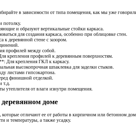
райте в зависимости от типа помещения, как мы уже говорили.
 потолку.
яющие и образуют вертикальные стойки каркаса.
ваться для создания каркаса, особенно при облицовке стен.
а к деревянной стене с зазором.
единений.
ния профилей между собой.
 Для крепления профилей к деревянным поверхностям.
**: Для крепления ГКЛ к каркасу.
альная высокопрочная шпаклевка для заделки стыков.
жду листами гипсокартона.
перед финишной отделкой.
 т.д.
ты утеплителя от влаги изнутри помещения.
 деревянном доме
которые отличают ее от работы в кирпичном или бетонном доме.
и и температуры, а также усадку.