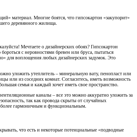
ащий» материал. Многие боятся, что гипсокартон «закупорит»
ашего деревянного жилища.
жалуйста! Мечтаете о дизайнерских обоях? Гипсокартон
бороться с неровностями бревен или бруса, пытаться
тно» для воплощения любых дизайнерских задумок. Это
можно уложить утеплитель – минеральную вату, пенопласт или
лицы или из соседних комнат. Согласитесь, иметь возможность
большая семья и каждый хочет иметь свое пространство.
 вентиляционные каналы – все это можно аккуратно уложить за
зопасность, так как провода скрыты от случайных
о более гармоничным и функциональным.
скрывать, что есть и некоторые потенциальные «подводные