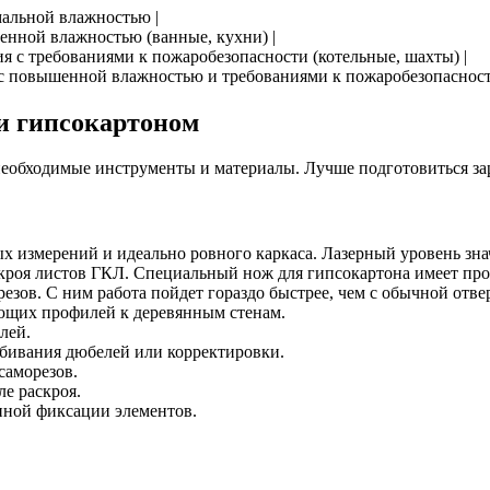
мальной влажностью |
енной влажностью (ванные, кухни) |
я с требованиями к пожаробезопасности (котельные, шахты) |
 с повышенной влажностью и требованиями к пожаробезопасност
и гипсокартоном
е необходимые инструменты и материалы. Лучше подготовиться зар
ых измерений и идеально ровного каркаса. Лазерный уровень зн
кроя листов ГКЛ. Специальный нож для гипсокартона имеет проч
зов. С ним работа пойдет гораздо быстрее, чем с обычной отве
яющих профилей к деревянным стенам.
лей.
абивания дюбелей или корректировки.
саморезов.
ле раскроя.
нной фиксации элементов.