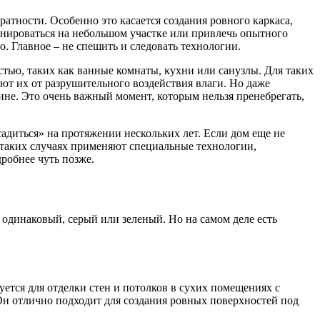
атности. Особенно это касается создания ровного каркаса,
ренироваться на небольшом участке или привлечь опытного
о. Главное – не спешить и следовать технологии.
тью, таких как ванные комнаты, кухни или санузлы. Для таких
т их от разрушительного воздействия влаги. Но даже
ине. Это очень важный момент, которым нельзя пренебрегать,
садиться» на протяжении нескольких лет. Если дом еще не
 таких случаях применяют специальные технологии,
робнее чуть позже.
ь одинаковый, серый или зеленый. Но на самом деле есть
ется для отделки стен и потолков в сухих помещениях с
Он отлично подходит для создания ровных поверхностей под