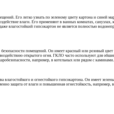
щений. Его легко узнать по зеленому цвету картона и синей ма
воздействие влаги. Его применяют в ванных комнатах, санузлах,
аже влагостойкий гипсокартон не является полностью водонепр
безопасности помещений. Он имеет красный или розовый цвет к
 воздействию открытого огня. ГКЛО часто используют для обш
аробезопасности, например, в котельных или рядом с каминами.
ва влагостойкого и огнестойкого гипсокартона. Он имеет зелен
еменно защита от влаги и повышенная огнестойкость, например,