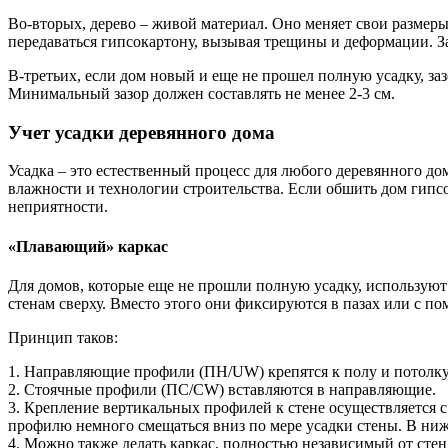
Во-вторых, дерево – живой материал. Оно меняет свои размеры
передаваться гипсокартону, вызывая трещины и деформации. За
В-третьих, если дом новый и еще не прошел полную усадку, з
Минимальный зазор должен составлять не менее 2-3 см.
Учет усадки деревянного дома
Усадка – это естественный процесс для любого деревянного дом
влажности и технологии строительства. Если обшить дом гипсо
неприятности.
«Плавающий» каркас
Для домов, которые еще не прошли полную усадку, используют
стенам сверху. Вместо этого они фиксируются в пазах или с 
Принцип таков:
1. Направляющие профили (ПН/UW) крепятся к полу и потолку
2. Стоячные профили (ПС/CW) вставляются в направляющие.
3. Крепление вертикальных профилей к стене осуществляется с
профилю немного смещаться вниз по мере усадки стены. В ни
4. Можно также делать каркас, полностью независимый от стен,