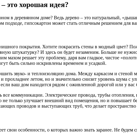
– это хорошая идея?
тоном в деревянном доме? Ведь дерево – это натуральный, «дыш
ом подходе, гипсокартон может стать отличным решением для в
инишного покрытия. Хотите покрасить стены в модный цвет? По
ную штукатурку? И здесь он будет незаменим. Больше не нужно 
м махом решает эту проблему, даря вам гладкое, чистое «поло
огут быть сильно искривлены временем и усадкой.
чшить звуко- и теплоизоляцию дома. Между каркасом и стеной 
 и прохладнее летом, но и значительно снизит уровень шума с у
если ваш дом находится рядом с оживленной дорогой или у вас 
ть все коммуникации. Электрические провода, трубы отопления,
о не только улучшает внешний вид помещения, но и повышает бе
исающих проводов и выступающих труб, что делает пространств
ет свои особенности, о которых важно знать заранее. Не будем 