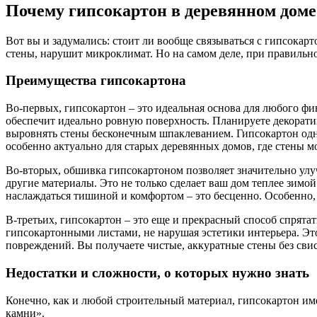
Почему гипсокартон в деревянном доме 
Вот вы и задумались: стоит ли вообще связываться с гипсокар
стены, нарушит микроклимат. Но на самом деле, при правильн
Преимущества гипсокартона
Во-первых, гипсокартон – это идеальная основа для любого ф
обеспечит идеально ровную поверхность. Планируете декоратив
выровнять стены бесконечным шпаклеванием. Гипсокартон одни
особенно актуально для старых деревянных домов, где стены м
Во-вторых, обшивка гипсокартоном позволяет значительно улу
другие материалы. Это не только сделает ваш дом теплее зимой
наслаждаться тишиной и комфортом – это бесценно. Особенно, 
В-третьих, гипсокартон – это еще и прекрасный способ спрята
гипсокартонными листами, не нарушая эстетики интерьера. Эт
повреждений. Вы получаете чистые, аккуратные стены без св
Недостатки и сложности, о которых нужно знать
Конечно, как и любой строительный материал, гипсокартон име
камни».