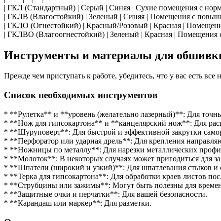
| ГКЛ (Стандартный) | Серый | Синяя | Сухие помещения с нор
| ГКЛВ (Влагостойкий) | Зеленый | Синяя | Помещения с повыш
| ГКЛО (Огнестойкий) | Красный/Розовый | Красная | Помещени
| ГКЛВО (Влагоогнестойкий) | Зеленый | Красная | Помещения
Инструменты и материалы для обшивк
Прежде чем приступать к работе, убедитесь, что у вас есть вс
Список необходимых инструментов
* **Рулетка** и **уровень (желательно лазерный)**: Для точн
* **Нож для гипсокартона** и **канцелярский нож**: Для рас
* **Шуруповерт**: Для быстрой и эффективной закрутки саморе
* **Перфоратор или ударная дрель**: Для крепления направл
* **Ножницы по металлу**: Для нарезки металлических профи
* **Молоток**: В некоторых случаях может пригодиться для з
* **Шпатели (широкий и узкий)**: Для шпатлевания стыков и 
* **Терка для гипсокартона**: Для обработки краев листов пос
* **Струбцины или зажимы**: Могут быть полезны для време
* **Защитные очки и перчатки**: Для вашей безопасности.
* **Карандаш или маркер**: Для разметки.