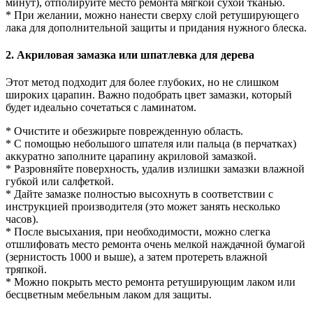
минут), отполируйте место ремонта мягкой сухой тканью.
* При желании, можно нанести сверху слой ретуширующего
лака для дополнительной защиты и придания нужного блеска.
2. Акриловая замазка или шпатлевка для дерева
Этот метод подходит для более глубоких, но не слишком
широких царапин. Важно подобрать цвет замазки, который
будет идеально сочетаться с ламинатом.
* Очистите и обезжирьте поврежденную область.
* С помощью небольшого шпателя или пальца (в перчатках)
аккуратно заполните царапину акриловой замазкой.
* Разровняйте поверхность, удалив излишки замазки влажной
губкой или салфеткой.
* Дайте замазке полностью высохнуть в соответствии с
инструкцией производителя (это может занять несколько
часов).
* После высыхания, при необходимости, можно слегка
отшлифовать место ремонта очень мелкой наждачной бумагой
(зернистость 1000 и выше), а затем протереть влажной
тряпкой.
* Можно покрыть место ремонта ретуширующим лаком или
бесцветным мебельным лаком для защиты.