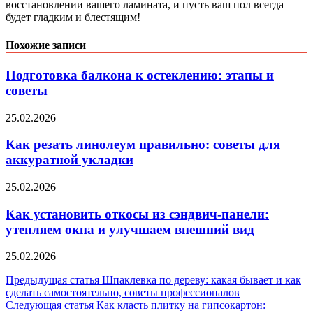
восстановлении вашего ламината, и пусть ваш пол всегда
будет гладким и блестящим!
Похожие записи
Подготовка балкона к остеклению: этапы и
советы
25.02.2026
Как резать линолеум правильно: советы для
аккуратной укладки
25.02.2026
Как установить откосы из сэндвич-панели:
утепляем окна и улучшаем внешний вид
25.02.2026
Навигация
Предыдущая статья
Шпаклевка по дереву: какая бывает и как
сделать самостоятельно, советы профессионалов
по
Следующая статья
Как класть плитку на гипсокартон: