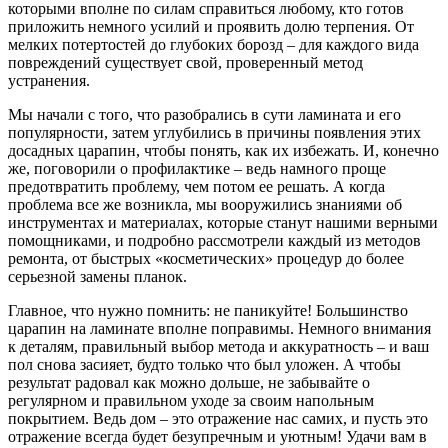
которыми вполне по силам справиться любому, кто готов
приложить немного усилий и проявить долю терпения. От
мелких потертостей до глубоких борозд – для каждого вида
повреждений существует свой, проверенный метод
устранения.
Мы начали с того, что разобрались в сути ламината и его
популярности, затем углубились в причины появления этих
досадных царапин, чтобы понять, как их избежать. И, конечно
же, поговорили о профилактике – ведь намного проще
предотвратить проблему, чем потом ее решать. А когда
проблема все же возникла, мы вооружились знаниями об
инструментах и материалах, которые станут нашими верными
помощниками, и подробно рассмотрели каждый из методов
ремонта, от быстрых «косметических» процедур до более
серьезной замены планок.
Главное, что нужно помнить: не паникуйте! Большинство
царапин на ламинате вполне поправимы. Немного внимания
к деталям, правильный выбор метода и аккуратность – и ваш
пол снова засияет, будто только что был уложен. А чтобы
результат радовал как можно дольше, не забывайте о
регулярном и правильном уходе за своим напольным
покрытием. Ведь дом – это отражение нас самих, и пусть это
отражение всегда будет безупречным и уютным! Удачи вам в