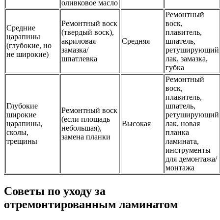
оливковое масло
Ремонтный
Ремонтный воск
воск,
Средние
(твердый воск),
плавитель,
царапины
акриловая
Средняя
шпатель,
(глубокие, но
замазка/
ретуширующий
не широкие)
шпатлевка
лак, замазка,
губка
Ремонтный
воск,
плавитель,
Глубокие
шпатель,
Ремонтный воск
широкие
ретуширующий
(если площадь
царапины,
Высокая
лак, новая
небольшая),
сколы,
планка
замена планки
трещины
ламината,
инструменты
для демонтажа/
монтажа
Советы по уходу за
отремонтированным ламинатом