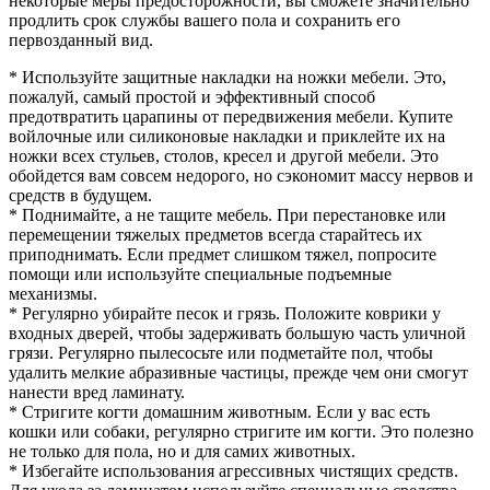
некоторые меры предосторожности, вы сможете значительно
продлить срок службы вашего пола и сохранить его
первозданный вид.
* Используйте защитные накладки на ножки мебели. Это,
пожалуй, самый простой и эффективный способ
предотвратить царапины от передвижения мебели. Купите
войлочные или силиконовые накладки и приклейте их на
ножки всех стульев, столов, кресел и другой мебели. Это
обойдется вам совсем недорого, но сэкономит массу нервов и
средств в будущем.
* Поднимайте, а не тащите мебель. При перестановке или
перемещении тяжелых предметов всегда старайтесь их
приподнимать. Если предмет слишком тяжел, попросите
помощи или используйте специальные подъемные
механизмы.
* Регулярно убирайте песок и грязь. Положите коврики у
входных дверей, чтобы задерживать большую часть уличной
грязи. Регулярно пылесосьте или подметайте пол, чтобы
удалить мелкие абразивные частицы, прежде чем они смогут
нанести вред ламинату.
* Стригите когти домашним животным. Если у вас есть
кошки или собаки, регулярно стригите им когти. Это полезно
не только для пола, но и для самих животных.
* Избегайте использования агрессивных чистящих средств.