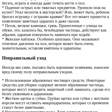
бегать, играть и иногда даже точить когти о пол.
* Падение острых или тяжелых предметов. Уронили нож на
кухне? Упал молоток в мастерской? Или, может быть, ребенок
бросил игрушку с острыми краями? Все это может привести к
появлению заметных царапин и даже сколов.
* Песок, мелкие камешки, грязь. Принесенные с улицы на
обуви, эти, казалось бы, безобидные частицы, действуют как
абразив, царапая поверхность ламината при ходьбе.
* Женские каблуки. Особенно шпильки. Они оказывают
точечное давление на пол, которое может быть очень
значительным, оставляя вмятины и царапины.
Неправильный уход
Иногда мы сами, пытаясь быть хорошими хозяевами, наносим
вред своему полу неправильным уходом.
* Использование абразивных чистящих средств. Некоторые
средства для уборки содержат мелкие абразивные частицы,
которые могут повредить защитный слой ламината, сделав его
более уязвимым к царапинам.
* Жесткие щетки и губки. Грубые щетки или губки с жестким
ворсом могут оставить микроцарапины, которые со временем
станут более заметными.
* Чрезмерное количество воды. Хотя ламинат довольно