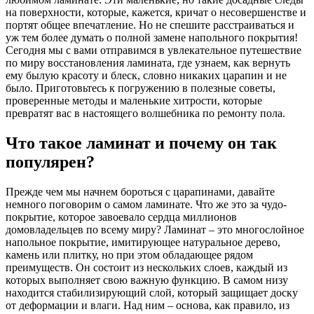
на поверхности, которые, кажется, кричат о несовершенстве и
портят общее впечатление. Но не спешите расстраиваться и
уж тем более думать о полной замене напольного покрытия!
Сегодня мы с вами отправимся в увлекательное путешествие
по миру восстановления ламината, где узнаем, как вернуть
ему былую красоту и блеск, словно никаких царапин и не
было. Приготовьтесь к погружению в полезные советы,
проверенные методы и маленькие хитрости, которые
превратят вас в настоящего волшебника по ремонту пола.
Что такое ламинат и почему он так
популярен?
Прежде чем мы начнем бороться с царапинами, давайте
немного поговорим о самом ламинате. Что же это за чудо-
покрытие, которое завоевало сердца миллионов
домовладельцев по всему миру? Ламинат – это многослойное
напольное покрытие, имитирующее натуральное дерево,
камень или плитку, но при этом обладающее рядом
преимуществ. Он состоит из нескольких слоев, каждый из
которых выполняет свою важную функцию. В самом низу
находится стабилизирующий слой, который защищает доску
от деформации и влаги. Над ним – основа, как правило, из