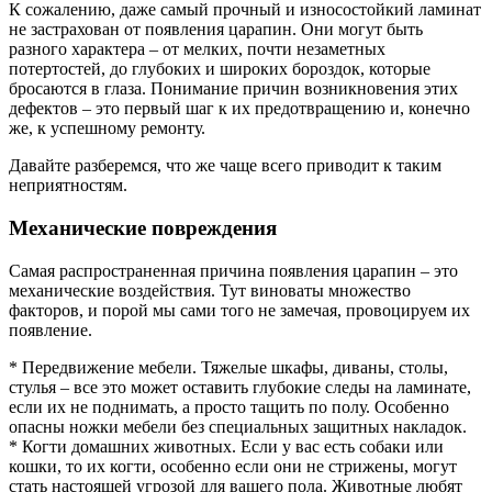
К сожалению, даже самый прочный и износостойкий ламинат
не застрахован от появления царапин. Они могут быть
разного характера – от мелких, почти незаметных
потертостей, до глубоких и широких бороздок, которые
бросаются в глаза. Понимание причин возникновения этих
дефектов – это первый шаг к их предотвращению и, конечно
же, к успешному ремонту.
Давайте разберемся, что же чаще всего приводит к таким
неприятностям.
Механические повреждения
Самая распространенная причина появления царапин – это
механические воздействия. Тут виноваты множество
факторов, и порой мы сами того не замечая, провоцируем их
появление.
* Передвижение мебели. Тяжелые шкафы, диваны, столы,
стулья – все это может оставить глубокие следы на ламинате,
если их не поднимать, а просто тащить по полу. Особенно
опасны ножки мебели без специальных защитных накладок.
* Когти домашних животных. Если у вас есть собаки или
кошки, то их когти, особенно если они не стрижены, могут
стать настоящей угрозой для вашего пола. Животные любят