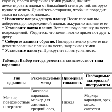
случаях, просто отщелкивая замки руками, начните
демонтировать планки от ближайшей стены до той, которую
нужно заменить. Двигайтесь осторожно, чтобы не повредить
замки на соседних планках.
*
Извлеките поврежденную планку.
После того как вы
доберетесь до поврежденной планки, аккуратно извлеките ее.
*
Установите новую планку.
Вставьте новую планку на место
поврежденной. Убедитесь, что замки плотно прилегают друг к
другу.
*
Соберите ламинат обратно.
Последовательно уложите все
демонтированные планки на место, защелкивая замки.
*
Установите плинтус.
Прикрутите плинтус на место.
Таблица: Выбор метода ремонта в зависимости от типа
царапины
Необходимые
Тип
Рекомендуемый
Примерная
материалы/
царапины
метод
сложность
инструменты
Восковой
карандаш,
Маркер/
Мелкие,
маркер для
карандаш, орех,
поверхностные
Низкая
ламината,
масло,
потертости
грецкий орех,
салфетки