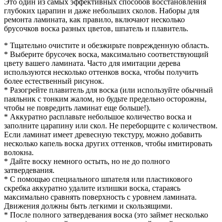
Это один из самых эффективных способов восстановления
глубоких царапин и даже небольших сколов. Наборы для
ремонта ламината, как правило, включают несколько
брусочков воска разных цветов, шпатель и плавитель.
* Тщательно очистите и обезжирьте поврежденную область.
* Выберите брусочек воска, максимально соответствующий
цвету вашего ламината. Часто для имитации дерева
используются несколько оттенков воска, чтобы получить
более естественный рисунок.
* Разогрейте плавитель для воска (или используйте обычный
паяльник с тонким жалом, но будьте предельно осторожны,
чтобы не повредить ламинат еще больше!).
* Аккуратно расплавьте небольшое количество воска и
заполните царапину или скол. Не переборщите с количеством.
Если ламинат имеет древесную текстуру, можно добавить
несколько капель воска других оттенков, чтобы имитировать
волокна.
* Дайте воску немного остыть, но не до полного
затвердевания.
* С помощью специального шпателя или пластикового
скребка аккуратно удалите излишки воска, стараясь
максимально сравнять поверхность с уровнем ламината.
Движения должны быть легкими и скользящими.
* После полного затвердевания воска (это займет несколько