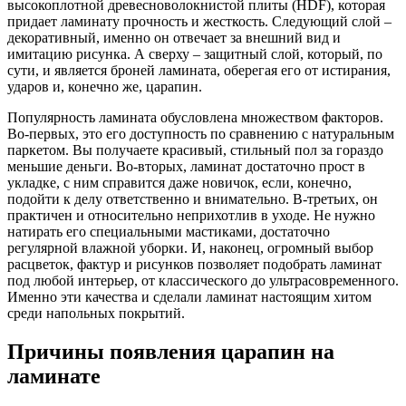
высокоплотной древесноволокнистой плиты (HDF), которая
придает ламинату прочность и жесткость. Следующий слой –
декоративный, именно он отвечает за внешний вид и
имитацию рисунка. А сверху – защитный слой, который, по
сути, и является броней ламината, оберегая его от истирания,
ударов и, конечно же, царапин.
Популярность ламината обусловлена множеством факторов.
Во-первых, это его доступность по сравнению с натуральным
паркетом. Вы получаете красивый, стильный пол за гораздо
меньшие деньги. Во-вторых, ламинат достаточно прост в
укладке, с ним справится даже новичок, если, конечно,
подойти к делу ответственно и внимательно. В-третьих, он
практичен и относительно неприхотлив в уходе. Не нужно
натирать его специальными мастиками, достаточно
регулярной влажной уборки. И, наконец, огромный выбор
расцветок, фактур и рисунков позволяет подобрать ламинат
под любой интерьер, от классического до ультрасовременного.
Именно эти качества и сделали ламинат настоящим хитом
среди напольных покрытий.
Причины появления царапин на
ламинате