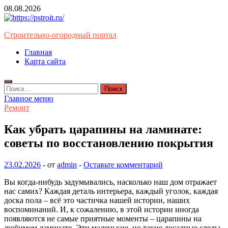
Перейти
08.08.2026
к
содержимому
Строительно-огородный портал
Главная
Карта сайта
Найти:
Главное меню
Ремонт
Как убрать царапины на ламинате:
советы по восстановлению покрытия
23.02.2026
-
от
admin
-
Оставьте комментарий
Вы когда-нибудь задумывались, насколько наш дом отражает
нас самих? Каждая деталь интерьера, каждый уголок, каждая
доска пола – всё это частичка нашей истории, наших
воспоминаний. И, к сожалению, в этой истории иногда
появляются не самые приятные моменты – царапины на
любимом ламинате. Эти маленькие, но такие досадные следы