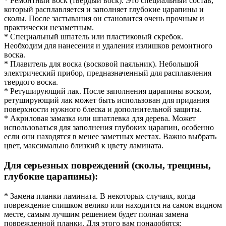
* Ремонтный воск (твердый воск). Это специальный состав,
который расплавляется и заполняет глубокие царапины и
сколы. После застывания он становится очень прочным и
практически незаметным.
* Специальный шпатель или пластиковый скребок.
Необходим для нанесения и удаления излишков ремонтного
воска.
* Плавитель для воска (восковой паяльник). Небольшой
электрический прибор, предназначенный для расплавления
твердого воска.
* Ретуширующий лак. После заполнения царапины воском,
ретуширующий лак может быть использован для придания
поверхности нужного блеска и дополнительной защиты.
* Акриловая замазка или шпатлевка для дерева. Может
использоваться для заполнения глубоких царапин, особенно
если они находятся в менее заметных местах. Важно выбрать
цвет, максимально близкий к цвету ламината.
Для серьезных повреждений (сколы, трещины,
глубокие царапины):
* Замена планки ламината. В некоторых случаях, когда
повреждение слишком велико или находится на самом видном
месте, самым лучшим решением будет полная замена
поврежденной планки. Для этого вам понадобятся: