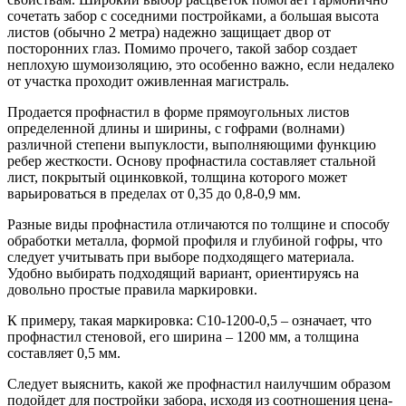
сочетать забор с соседними постройками, а большая высота
листов (обычно 2 метра) надежно защищает двор от
посторонних глаз. Помимо прочего, такой забор создает
неплохую шумоизоляцию, это особенно важно, если недалеко
от участка проходит оживленная магистраль.
Продается профнастил в форме прямоугольных листов
определенной длины и ширины, с гофрами (волнами)
различной степени выпуклости, выполняющими функцию
ребер жесткости. Основу профнастила составляет стальной
лист, покрытый оцинковкой, толщина которого может
варьироваться в пределах от 0,35 до 0,8-0,9 мм.
Разные виды профнастила отличаются по толщине и способу
обработки металла, формой профиля и глубиной гофры, что
следует учитывать при выборе подходящего материала.
Удобно выбирать подходящий вариант, ориентируясь на
довольно простые правила маркировки.
К примеру, такая маркировка: С10-1200-0,5 – означает, что
профнастил стеновой, его ширина – 1200 мм, а толщина
составляет 0,5 мм.
Следует выяснить, какой же профнастил наилучшим образом
подойдет для постройки забора, исходя из соотношения цена-