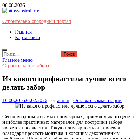
Перейти
08.08.2026
к
содержимому
Строительно-огородный портал
Главная
Карта сайта
Найти:
Главное меню
Строительство забора
Из какого профнастила лучше всего
делать забор
16.09.2016
26.02.2026
-
от
admin
-
Оставьте комментарий
Сегодня одним из самых популярных, приемлемых по цене и
наиболее практичных материалов для постройки забора
является профнастил. Такую популярность он завоевал
благодаря простоте монтажа и хорошим декоративным
свойствам. Широкий выбор расцветок помогает гармонично