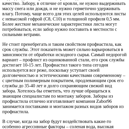
качество. Забору, в отличие от кровли, не нужно выдерживать
массу снега или дождя, и не нужно герметично удерживать
влагу. Потому, чаще всего для этих целей используются листы
с невысокой гофрой (С8, С10) и толщиной профиля 0,5 мм.
Более жесткие механические характеристики листа могут
потребоваться, если забор нужно поставить в местности с
сильными ветрами.
Не стоит пренебрегать и таким свойством профнастила, как
срок службы. Этот показатель может сильно варьироваться в
зависимости от обработки исходного сырья. Самый недорогой
вариант – профлист из оцинкованной стали, его срок службы
достигает 10-15 лет. Профнастил такого типа сегодня
используется все реже, поскольку уступает своей
долговечностью и эстетическими качествами современному –
с цветным полимерным покрытием, продлевающим срок его
службы до 35-40 лет и долго сохраняющим свежий вид
забора. Хотелось бы отметить, что лучше обращаться к
знающим специалистам по монтажу заборов. Заборы из
профнастила отлично изготавливает компания Zabor96
занимается поставками и монтажом разных видов заборов из
профнастила.
В случае, когда на забор будут воздействовать какие-то
особенно агрессивные факторы – соленая вода, высокая