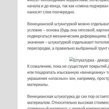
начала и до конца, так как «смена подчерка
наносят слои поочередно.
Венецианской штукатуркой можно отделыват
условие – основа (будь она гипсовой, карто
подвергаться механическим деформациям. Е
значения – штукатуркой отделывают потоло
перегородки, а правильно выбранный грунт 
К сожалению, пока не существует покрытий 
или поцарапать изысканную «венецианку» так
украшения «опасных» зон, например, простр
материалы.
Венецианская штукатурка до сих пор остае
материалом. Относительно высокая стоимос
отделочный материал, с лихвой компенсир