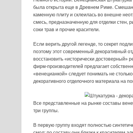
была открыта еще в Древнем Риме. Смешан
каменную плиту и склеилась во внешне неот
смесь, предназначенную для отделки стен, 
соки трав и прочие красители.
Если верить другой легенде, то секрет подли
поэтому этот современный декоративный от
восстановить «исторически достоверный» рец
фирм-производителей предлагает собственн
«венецианкой» следует понимать не столько 
декоративного отделочного материала на по
Все представленные на рынке составы вене
три группы.
В первую группу входят полностью синтетич
смол; по составу они близки к красителям 