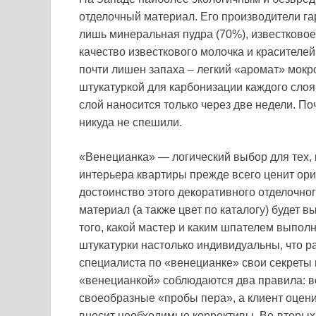
отделочный материал. Его производители гар
лишь минеральная пудра (70%), известково
качество известкового молочка и красителей
почти лишен запаха – легкий «аромат» мокро
штукатуркой для карбонизации каждого слоя 
слой наносится только через две недели. По
никуда не спешили.
«Венецианка» — логический выбор для тех, 
интерьера квартиры прежде всего ценит ори
достоинство этого декоративного отделочног
материал (а также цвет по каталогу) будет 
того, какой мастер и каким шпателем выпол
штукатурки настолько индивидуальны, что р
специалиста по «венецианке» свои секреты 
«венецианкой» соблюдаются два правила: в
своеобразные «пробы пера», а клиент оцени
вносит необходимые коррективы. Во-вторых,