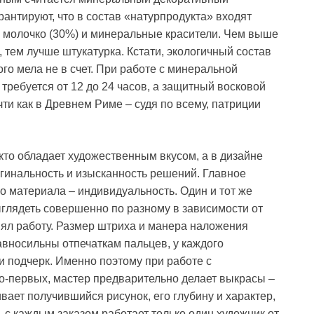
антируют, что в состав «натурпродукта» входят
е молочко (30%) и минеральные красители. Чем выше
, тем лучше штукатурка. Кстати, экологичный состав
го мела не в счет. При работе с минеральной
требуется от 12 до 24 часов, а защитный восковой
чти как в Древнем Риме – судя по всему, патриции
кто обладает художественным вкусом, а в дизайне
гинальность и изысканность решений. Главное
о материала – индивидуальность. Один и тот же
выглядеть совершенно по разному в зависимости от
нял работу. Размер штриха и манера наложения
авносильны отпечаткам пальцев, у каждого
и подчерк. Именно поэтому при работе с
о-первых, мастер предварительно делает выкрасы –
вает получившийся рисунок, его глубину и характер,
 с каждым заказом работает только один художник от