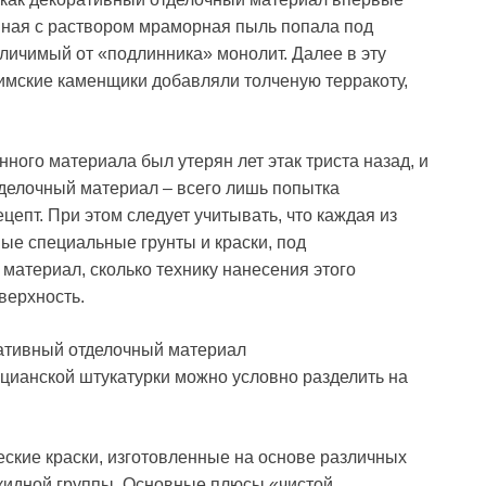
ная с раствором мраморная пыль попала под
личимый от «подлинника» монолит. Далее в эту
римские каменщики добавляли толченую терракоту,
нного материала был утерян лет этак триста назад, и
делочный материал – всего лишь попытка
епт. При этом следует учитывать, что каждая из
ые специальные грунты и краски, под
материал, сколько технику нанесения этого
верхность.
цианской штукатурки можно условно разделить на
еские краски, изготовленные на основе различных
алкидной группы. Основные плюсы «чистой