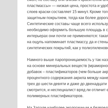
пластмассы» — низкая цена, простота и удо
слоев краски составляет 15 минут. Кроме то
защитным покрытием, тогда как более дорог
Синтетические составы чаще всего использ
необходимо оформить большую площадь в сж
интерьерах они почти не применяются: така
на ощупь напоминает пластмассу, да и стен
синтетических покрытий, как у полиэтиленово
Намного выше паропроницаемость у так наз
на основе минеральных веществ (мраморной
добавок – пластификаторов (чем больше акр
процентного содержания акрила между нане
трех до шести-девяти и даже до двенадцати
смотрится, и неспециалист вряд ли отличит
полимерных пластификаторов.
На Западе наиболее экологичным и безвре