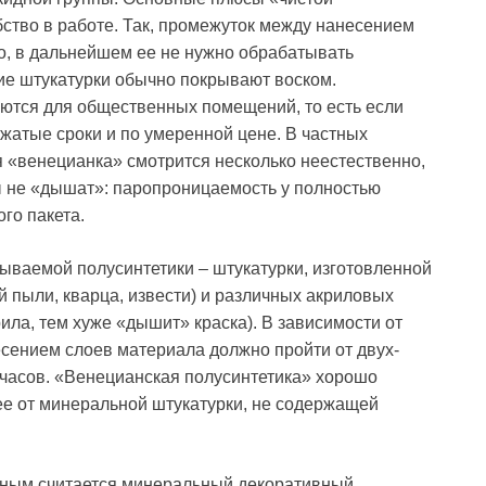
бство в работе. Так, промежуток между нанесением
го, в дальнейшем ее не нужно обрабатывать
ие штукатурки обычно покрывают воском.
уются для общественных помещений, то есть если
атые сроки и по умеренной цене. В частных
я «венецианка» смотрится несколько неестественно,
ы не «дышат»: паропроницаемость у полностью
го пакета.
ываемой полусинтетики – штукатурки, изготовленной
 пыли, кварца, извести) и различных акриловых
ила, тем хуже «дышит» краска). В зависимости от
сением слоев материала должно пройти от двух-
 часов. «Венецианская полусинтетика» хорошо
 ее от минеральной штукатурки, не содержащей
дным считается минеральный декоративный