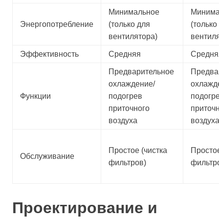
Минимальное
Минима
Энергопотребление
(только для
(только
вентилятора)
вентил
Эффективность
Средняя
Средня
Предварительное
Предва
охлаждение/
охлажд
Функции
подогрев
подогр
приточного
приточ
воздуха
воздух
Простое (чистка
Простое
Обслуживание
фильтров)
фильтр
Проектирование и