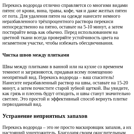
Перекись водорода отлично справляется со многими видами
пятен: от крови, вина, травы, кофе, чая и даже желтых пятен
от пота. Для удаления пятен на одежде нанесите немного
неразбавленного трёхпроцентного раствора перекиси
непосредственно на пятно, оставьте на 5-10 минут, а затем
постирайте вещь как обычно. Перед использованием на
цветной ткани всегда проверяйте устойчивость цвета на
незаметном участке, чтобы избежать обесцвечивания.
Чистка швов между плитками
Швы между плитками в ванной или на кухне со временем
темнеют и загрязняются, придавая всему помещению
неопрятный вид. Перекись водорода – ваш спаситель!
Нанесите неразбавленный раствор на швы, оставьте на 15-20
минут, а затем почистите старой зубной щеткой. Вы увидите,
как грязь и плесень будут отходить, и швы станут значительно
светлее. Это простой и эффективный способ вернуть плитке
первозданный вид.
Устранение неприятных запахов
Перекись водорода – это не просто маскировщик запахов, а их
настоящий уничтожитель. Благодаря своим окислительным