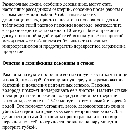
Разделочные доски, особенно деревянные, могут стать
настоящим рассадником бактерий, особенно после работы с
сырым мясом или рыбой. Чтобы тщательно их
дезинфицировать, просто нанесите на поверхность доски
трёхпроцентный раствор перекиси водорода, распределите
его равномерно и оставьте на 5-10 минут. Затем промойте
доску проточной водой и дайте ей высохнуть. Этот простой
метод поможет избавиться от большинства вредных
микроорганизмов и предотвратить перекрёстное загрязнение
продуктов.
Очистка и дезинфекция раковины и стоков
Раковина на кухне постоянно контактирует с остатками пищи
и водой, что создаёт благоприятную среду для размножения
бактерий и появления неприятных запахов. Перекись
водорода поможет поддерживать её в чистоте. Налейте стакан
трёхпроцентной перекиси водорода в сливное отверстие
раковины, оставьте на 15-20 минут, а затем промойте горячей
водой. Это поможет устранить засор, дезодорировать слив и
убить бактерии, которые вызывают неприятный запах. Для
дезинфекции самой раковины просто распылите раствор
перекиси по всей поверхности, оставьте на пару минут и
протрите губкой.