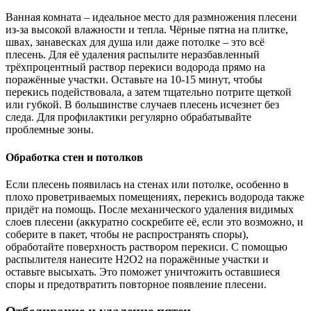
Ванная комната – идеальное место для размножения плесени
из-за высокой влажности и тепла. Чёрные пятна на плитке,
швах, занавесках для душа или даже потолке – это всё
плесень. Для её удаления распылите неразбавленный
трёхпроцентный раствор перекиси водорода прямо на
поражённые участки. Оставьте на 10-15 минут, чтобы
перекись подействовала, а затем тщательно потрите щеткой
или губкой. В большинстве случаев плесень исчезнет без
следа. Для профилактики регулярно обрабатывайте
проблемные зоны.
Обработка стен и потолков
Если плесень появилась на стенах или потолке, особенно в
плохо проветриваемых помещениях, перекись водорода также
придёт на помощь. После механического удаления видимых
слоев плесени (аккуратно соскребите её, если это возможно, и
соберите в пакет, чтобы не распространять споры),
обработайте поверхность раствором перекиси. С помощью
распылителя нанесите H2O2 на поражённые участки и
оставьте высыхать. Это поможет уничтожить оставшиеся
споры и предотвратить повторное появление плесени.