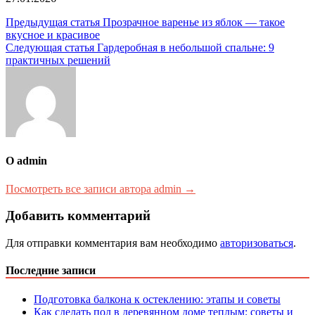
Навигация
Предыдущая статья
Прозрачное варенье из яблок — такое
вкусное и красивое
по
Следующая статья
Гардеробная в небольшой спальне: 9
записям
практичных решений
О admin
Посмотреть все записи автора admin →
Добавить комментарий
Для отправки комментария вам необходимо
авторизоваться
.
Последние записи
Подготовка балкона к остеклению: этапы и советы
Как сделать пол в деревянном доме теплым: советы и