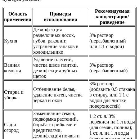
Рекомендуемая
Область
Примеры
концентрация/
применения
использования
разведение
Дезинфекция
разделочных досок,
3% раствор
Кухня
губок, раковин;
(неразбавленный
устранение запахов в
или 1:1 с водой)
холодильнике
Удаление плесени,
Ванная
чистка швов плитки,
3% раствор
комната
дезинфекция зубных
(неразбавленный)
щеток
3% раствор
Отбеливание белья,
(добавить 0.5 стакана
Стирка и
удаление пятен, чистка
в стирку, или 1:1 с
уборка
зеркал и окон
водой для чистки
поверхностей)
Замачивание семян,
1-2 ст. л. 3%
подкормка растений,
перекиси на 1 л воды
Сад и
борьба с грибками и
(для семян, полива);
огород
вредителями,
1 ст. л. на 1 л воды
дезинфекция почвы и
(для опрыскивания)