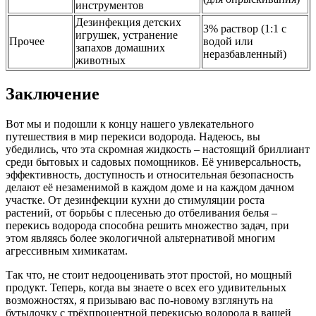
инструментов
Дезинфекция детских
3% раствор (1:1 с
игрушек, устранение
Прочее
водой или
запахов домашних
неразбавленный)
животных
Заключение
Вот мы и подошли к концу нашего увлекательного
путешествия в мир перекиси водорода. Надеюсь, вы
убедились, что эта скромная жидкость – настоящий бриллиант
среди бытовых и садовых помощников. Её универсальность,
эффективность, доступность и относительная безопасность
делают её незаменимой в каждом доме и на каждом дачном
участке. От дезинфекции кухни до стимуляции роста
растений, от борьбы с плесенью до отбеливания белья –
перекись водорода способна решить множество задач, при
этом являясь более экологичной альтернативой многим
агрессивным химикатам.
Так что, не стоит недооценивать этот простой, но мощный
продукт. Теперь, когда вы знаете о всех его удивительных
возможностях, я призываю вас по-новому взглянуть на
бутылочку с трёхпроцентной перекисью водорода в вашей