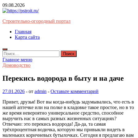
Перейти
09.08.2026
к
содержимому
Строительно-огородный портал
Главная
Карта сайта
Найти:
Главное меню
Домоводство
Перекись водорода в быту и на даче
27.01.2026
-
от
admin
-
Оставьте комментарий
Привет, друзья! Вот вы когда-нибудь задумывались, что есть в
нашей аптечке или на полке в кладовке такое простое, но в то
же время невероятно универсальное средство, способное
выручить нас в самых разных жизненных ситуациях?
Отвечаю: это перекись водорода! Да-да, та самая
трёхпроцентная водичка, которую мы привыкли видеть в
маленьких коричневых бутылочках. Сегодня я предлагаю вам