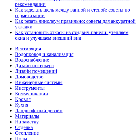
рекомендации
Как заделать щель между ванной и стеной: советы по
герметизации
Как резать линолеум правильно: советы для аккуратной
укладки
Как установить откосы из сэндвич-панели: утепляем
окна и улучшаем внешний вид
Вентиляция
Водопровод и канализация
Водоснабжение
Дизайн интерьера
Дизайн помещений
Домоводство
Инженерные системы
Инструменты
Коммуникации
Кровля
Кухня
Ландшафтный дизайн
Материалы
На заметку
Отделка
Отопление
Полы