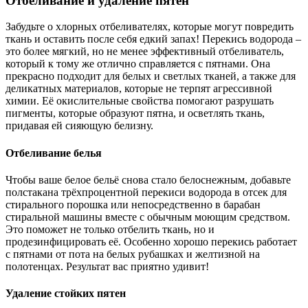
Отбеливание и удаление пятен
Забудьте о хлорных отбеливателях, которые могут повредить
ткань и оставить после себя едкий запах! Перекись водорода –
это более мягкий, но не менее эффективный отбеливатель,
который к тому же отлично справляется с пятнами. Она
прекрасно подходит для белых и светлых тканей, а также для
деликатных материалов, которые не терпят агрессивной
химии. Её окислительные свойства помогают разрушать
пигменты, которые образуют пятна, и осветлять ткань,
придавая ей сияющую белизну.
Отбеливание белья
Чтобы ваше белое бельё снова стало белоснежным, добавьте
полстакана трёхпроцентной перекиси водорода в отсек для
стирального порошка или непосредственно в барабан
стиральной машины вместе с обычным моющим средством.
Это поможет не только отбелить ткань, но и
продезинфицировать её. Особенно хорошо перекись работает
с пятнами от пота на белых рубашках и желтизной на
полотенцах. Результат вас приятно удивит!
Удаление стойких пятен