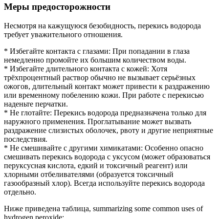
Меры предосторожности
Несмотря на кажущуюся безобидность, перекись водорода
требует уважительного отношения.
* Избегайте контакта с глазами: При попадании в глаза
немедленно промойте их большим количеством воды.
* Избегайте длительного контакта с кожей: Хотя
трёхпроцентный раствор обычно не вызывает серьёзных
ожогов, длительный контакт может привести к раздражению
или временному побелению кожи. При работе с перекисью
наденьте перчатки.
* Не глотайте: Перекись водорода предназначена только для
наружного применения. Проглатывание может вызвать
раздражение слизистых оболочек, рвоту и другие неприятные
последствия.
* Не смешивайте с другими химикатами: Особенно опасно
смешивать перекись водорода с уксусом (может образоваться
перуксусная кислота, едкий и токсичный реагент) или
хлорными отбеливателями (образуется токсичный
газообразный хлор). Всегда используйте перекись водорода
отдельно.
Ниже приведена таблица, summarizing some common uses of
hydrogen peroxide: