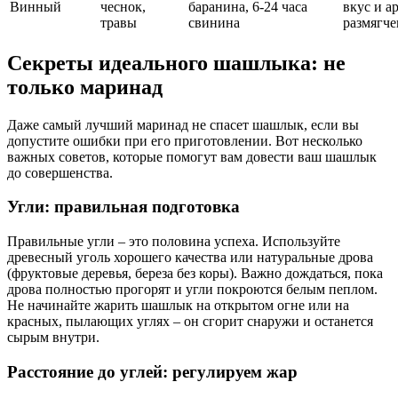
Винный
чеснок,
баранина,
6-24 часа
вкус и а
травы
свинина
размягче
Секреты идеального шашлыка: не
только маринад
Даже самый лучший маринад не спасет шашлык, если вы
допустите ошибки при его приготовлении. Вот несколько
важных советов, которые помогут вам довести ваш шашлык
до совершенства.
Угли: правильная подготовка
Правильные угли – это половина успеха. Используйте
древесный уголь хорошего качества или натуральные дрова
(фруктовые деревья, береза без коры). Важно дождаться, пока
дрова полностью прогорят и угли покроются белым пеплом.
Не начинайте жарить шашлык на открытом огне или на
красных, пылающих углях – он сгорит снаружи и останется
сырым внутри.
Расстояние до углей: регулируем жар