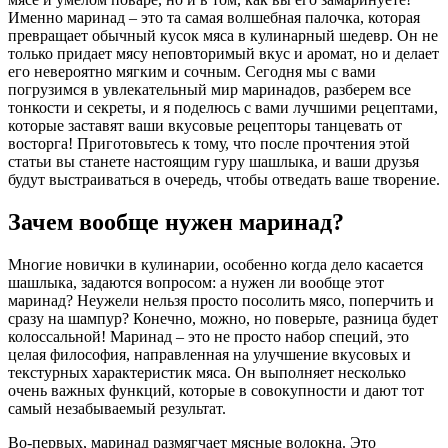
Именно маринад – это та самая волшебная палочка, которая
превращает обычный кусок мяса в кулинарный шедевр. Он не
только придает мясу неповторимый вкус и аромат, но и делает
его невероятно мягким и сочным. Сегодня мы с вами
погрузимся в увлекательный мир маринадов, разберем все
тонкости и секреты, и я поделюсь с вами лучшими рецептами,
которые заставят ваши вкусовые рецепторы танцевать от
восторга! Приготовьтесь к тому, что после прочтения этой
статьи вы станете настоящим гуру шашлыка, и ваши друзья
будут выстраиваться в очередь, чтобы отведать ваше творение.
Зачем вообще нужен маринад?
Многие новички в кулинарии, особенно когда дело касается
шашлыка, задаются вопросом: а нужен ли вообще этот
маринад? Неужели нельзя просто посолить мясо, поперчить и
сразу на шампур? Конечно, можно, но поверьте, разница будет
колоссальной! Маринад – это не просто набор специй, это
целая философия, направленная на улучшение вкусовых и
текстурных характеристик мяса. Он выполняет несколько
очень важных функций, которые в совокупности и дают тот
самый незабываемый результат.
Во-первых, маринад размягчает мясные волокна. Это