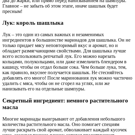
два до жарки, или прямо перед нанизыванием на шампуры.
Главное – не забыть об этом этапе, иначе шашлык будет
пресным!
Лук: король шашлыка
Лук – это один из самых важных и незаменимых
ингредиентов в большинстве маринадов для шашлыка. Он не
только придает мясу неповторимый вкус и аромат, но и
обладает размягчающими свойствами. Для шашлыка лучше
всего использовать репчатый лук. Его можно нарезать
кольцами, полукольцами, или даже измельчить блендером в
кашицу, чтобы он отдал больше сока. Чем больше лука, тем,
как правило, вкуснее получается шашлык. Не стесняйтесь
добавлять его много! После маринования лук можно частично
удалить с мяса, чтобы он не сгорел на углях, или же
нанизывать его на отдельные шампуры.
Секретный ингредиент: немного растительного
масла
Многие маринады выигрывают от добавления небольшого
количества растительного масла. Оно помогает специям
лучше раскрыть свой аромат, обволакивает каждый кусочек