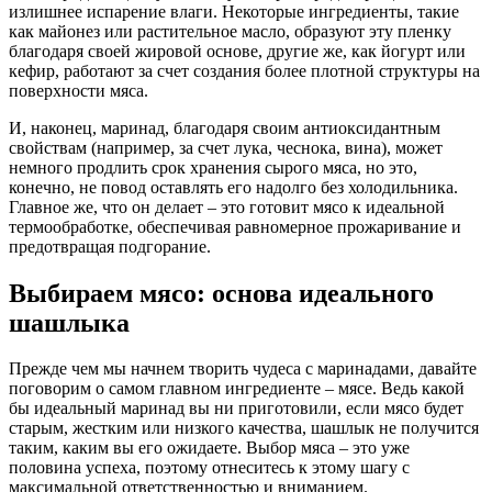
излишнее испарение влаги. Некоторые ингредиенты, такие
как майонез или растительное масло, образуют эту пленку
благодаря своей жировой основе, другие же, как йогурт или
кефир, работают за счет создания более плотной структуры на
поверхности мяса.
И, наконец, маринад, благодаря своим антиоксидантным
свойствам (например, за счет лука, чеснока, вина), может
немного продлить срок хранения сырого мяса, но это,
конечно, не повод оставлять его надолго без холодильника.
Главное же, что он делает – это готовит мясо к идеальной
термообработке, обеспечивая равномерное прожаривание и
предотвращая подгорание.
Выбираем мясо: основа идеального
шашлыка
Прежде чем мы начнем творить чудеса с маринадами, давайте
поговорим о самом главном ингредиенте – мясе. Ведь какой
бы идеальный маринад вы ни приготовили, если мясо будет
старым, жестким или низкого качества, шашлык не получится
таким, каким вы его ожидаете. Выбор мяса – это уже
половина успеха, поэтому отнеситесь к этому шагу с
максимальной ответственностью и вниманием.