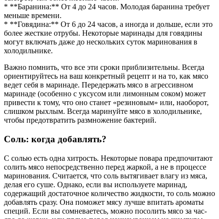
* **Баранина:** От 4 до 24 часов. Молодая баранина требует
меньше времени.
* **Говядина:** От 6 до 24 часов, а иногда и дольше, если это
более жесткие отрубы. Некоторые маринады для говядины
могут включать даже до нескольких суток маринования в
холодильнике.
Важно помнить, что все эти сроки приблизительны. Всегда
ориентируйтесь на ваш конкретный рецепт и на то, как мясо
ведет себя в маринаде. Передержать мясо в агрессивном
маринаде (особенно с уксусом или лимонным соком) может
привести к тому, что оно станет «резиновым» или, наоборот,
слишком рыхлым. Всегда маринуйте мясо в холодильнике,
чтобы предотвратить размножение бактерий.
Соль: когда добавлять?
С солью есть одна хитрость. Некоторые повара предпочитают
солить мясо непосредственно перед жаркой, а не в процессе
маринования. Считается, что соль вытягивает влагу из мяса,
делая его суше. Однако, если вы используете маринад,
содержащий достаточное количество жидкости, то соль можно
добавлять сразу. Она поможет мясу лучше впитать ароматы
специй. Если вы сомневаетесь, можно посолить мясо за час-