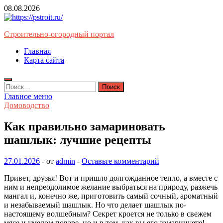
Перейти
08.08.2026
к
содержимому
Строительно-огородный портал
Главная
Карта сайта
Найти:
Главное меню
Домоводство
Как правильно замариновать
шашлык: лучшие рецепты
27.01.2026
-
от
admin
-
Оставьте комментарий
Привет, друзья! Вот и пришло долгожданное тепло, а вместе с
ним и непреодолимое желание выбраться на природу, разжечь
мангал и, конечно же, приготовить самый сочный, ароматный
и незабываемый шашлык. Но что делает шашлык по-
настоящему волшебным? Секрет кроется не только в свежем
мясе и умелом поваре, но и в том, как вы его замаринуете!