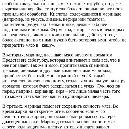
особенно актуально для не самых нежных отрубов, но даже
вырезка или корейка станут еще более тающими во рту после
правильной обработки. Кислоты, содержащиеся в маринаде
(например, из уксуса, лимона, кефира или томатов),
постепенно разрушают белки в мясе, делая его более
податливым и нежным. Ферменты, которые есть в некоторых
ингредиентах, таких как киви или ананас, действуют еще
более активно, но с ними нужно быть осторожными, чтобы не
превратить мясо в «кашу».
Во-вторых, маринад насыщает мясо вкусом и ароматом.
Представьте себе губку, которая впитывает в себя все, что в
нее попадает. Так же и мясо, пропитываясь специями,
травами, овощами и другими компонентами маринада,
приобретает богатый, многогранный вкус. Каждый
ингредиент вносит свою нотку, создавая уникальную палитру
ароматов, которая будет раскрываться на углях. Лук, чеснок,
перец, паприка, кориандр, зира – это лишь малая часть того,
что может стать частью вашего кулинарного шедевра.
В-третьих, маринад помогает сохранить сочность мяса. Во
время жарки на открытом огне, особенно если мясо
недостаточно жирное, оно может быстро высыхать, теряя
драгоценные соки. Маринад создает на поверхности мяса
своего рода защитную пленку, которая предотвращает