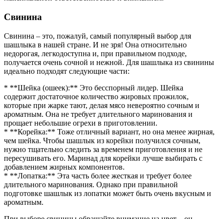
Свинина
Свинина – это, пожалуй, самый популярный выбор для
шашлыка в нашей стране. И не зря! Она относительно
недорогая, легкодоступна и, при правильном подходе,
получается очень сочной и нежной. Для шашлыка из свинины
идеально подходят следующие части:
* **Шейка (ошеек):** Это бесспорный лидер. Шейка
содержит достаточное количество жировых прожилок,
которые при жарке тают, делая мясо невероятно сочным и
ароматным. Она не требует длительного маринования и
прощает небольшие огрехи в приготовлении.
* **Корейка:** Тоже отличный вариант, но она менее жирная,
чем шейка. Чтобы шашлык из корейки получился сочным,
нужно тщательно следить за временем приготовления и не
пересушивать его. Маринад для корейки лучше выбирать с
добавлением жирных компонентов.
* **Лопатка:** Эта часть более жесткая и требует более
длительного маринования. Однако при правильной
подготовке шашлык из лопатки может быть очень вкусным и
ароматным.
При выборе свинины обращайте внимание на цвет – он