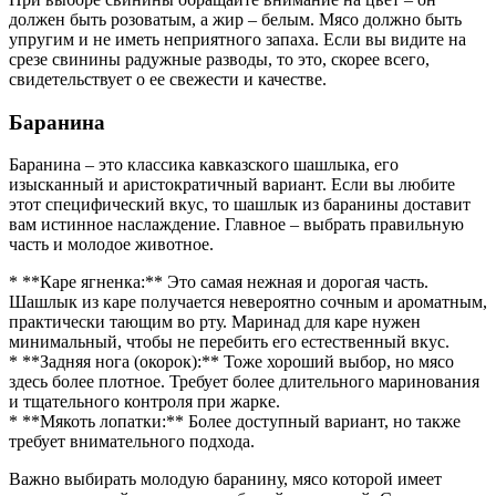
должен быть розоватым, а жир – белым. Мясо должно быть
упругим и не иметь неприятного запаха. Если вы видите на
срезе свинины радужные разводы, то это, скорее всего,
свидетельствует о ее свежести и качестве.
Баранина
Баранина – это классика кавказского шашлыка, его
изысканный и аристократичный вариант. Если вы любите
этот специфический вкус, то шашлык из баранины доставит
вам истинное наслаждение. Главное – выбрать правильную
часть и молодое животное.
* **Каре ягненка:** Это самая нежная и дорогая часть.
Шашлык из каре получается невероятно сочным и ароматным,
практически тающим во рту. Маринад для каре нужен
минимальный, чтобы не перебить его естественный вкус.
* **Задняя нога (окорок):** Тоже хороший выбор, но мясо
здесь более плотное. Требует более длительного маринования
и тщательного контроля при жарке.
* **Мякоть лопатки:** Более доступный вариант, но также
требует внимательного подхода.
Важно выбирать молодую баранину, мясо которой имеет