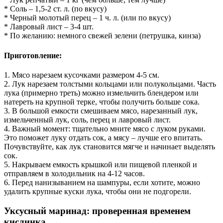
* Соль – 1,5-2 ст. л. (по вкусу)
* Черный молотый перец – 1 ч. л. (или по вкусу)
* Лавровый лист – 3-4 шт.
* По желанию: немного свежей зелени (петрушка, кинза)
Приготовление:
1. Мясо нарезаем кусочками размером 4-5 см.
2. Лук нарезаем толстыми кольцами или полукольцами. Часть
лука (примерно треть) можно измельчить блендером или
натереть на крупной терке, чтобы получить больше сока.
3. В большой емкости смешиваем мясо, нарезанный лук,
измельченный лук, соль, перец и лавровый лист.
4. Важный момент: тщательно мните мясо с луком руками.
Это поможет луку отдать сок, а мясу – лучше его впитать.
Почувствуйте, как лук становится мягче и начинает выделять
сок.
5. Накрываем емкость крышкой или пищевой пленкой и
отправляем в холодильник на 4-12 часов.
6. Перед нанизыванием на шампуры, если хотите, можно
удалить крупные куски лука, чтобы они не подгорели.
Уксусный маринад: проверенная временем
кислинка