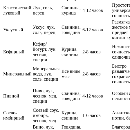
Простота
Классический
Лук, соль,
Свинина,
4-12 часов
универса
луковый
перец
курица
сочность
Размягча
Уксус, лук,
Свинина,
жесткое 
Уксусный
6-12 часов
соль, перец
говядина
придает
кислинк
Кефир/
Нежност
йогурт, лук,
Курица,
Кефирный
2-8 часов
сочность
чеснок,
свинина
сливочн
специи
Быстро
Минеральная
Все виды
размягча
Минеральный
вода, лук,
2-8 часов
мяса
сохраняе
соль, специи
сочность
Пиво, лук,
Свинина,
Особый 
Пивной
чеснок, мед,
4-12 часов
говядина
нежност
специи
Соевый соус,
Соево-
Курица,
Азиатск
имбирь,
1-6 часов
имбирный
свинина
нотки, б
чеснок, мед
Вино, лук,
Говядина,
Благоро