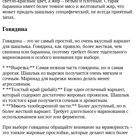
светло-красный цвет, а жир – белый и плотный. Старая
баранина имеет более темное мясо и желтоватый жир, что
может придать шашлыку специфический, не всегда приятный
запах.
Говядина
Говядина – это не самый простой, но очень вкусный вариант
для шашлыка. Говядина, как правило, более жесткая, чем
свинина или баранина, поэтому требует более тщательного
маринования и особого внимания при выборе.
* **Вырезка:** Самая нежная часть говядины, но и самая
дорогая. Шашлык из вырезки получается очень мягким и
сочным. Маринад для вырезки можно делать менее
агрессивным.
* **Толстый край (рибай):** Еще один отличный вариант,
который содержит достаточно жировых прожилок. Шашлык
из толстого края получается сочным и ароматным.
* **Мякоть тазобедренной части:** Более доступный, но и
более жесткий вариант. Требует длительного маринования с
использованием кислот или ферментов.
При выборе говядины обращайте внимание на мраморность –
это тонкие жировые прослойки, которые делают мясо более