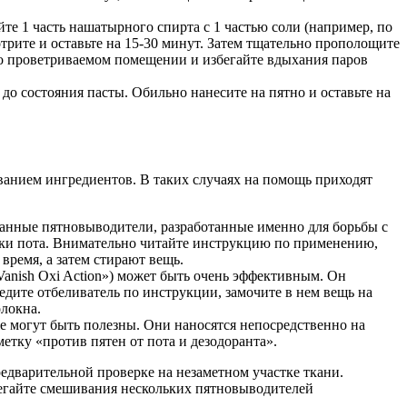
те 1 часть нашатырного спирта с 1 частью соли (например, по
трите и оставьте на 15-30 минут. Затем тщательно прополощите
ошо проветриваемом помещении и избегайте вдыхания паров
о состояния пасты. Обильно нанесите на пятно и оставьте на
иванием ингредиентов. В таких случаях на помощь приходят
нные пятновыводители, разработанные именно для борьбы с
ки пота. Внимательно читайте инструкцию по применению,
время, а затем стирают вещь.
Vanish Oxi Action») может быть очень эффективным. Он
ведите отбеливатель по инструкции, замочите в нем вещь на
олокна.
е могут быть полезны. Они наносятся непосредственно на
етку «против пятен от пота и дезодоранта».
едварительной проверке на незаметном участке ткани.
бегайте смешивания нескольких пятновыводителей