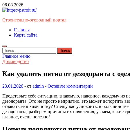
Перейти
06.08.2026
к
содержимому
Строительно-огородный портал
Главная
Карта сайта
Найти:
Главное меню
Домоводство
Как удалить пятна от дезодоранта с од
23.01.2026
-
от
admin
-
Оставьте комментарий
Представьте себе ситуацию, знакомую, наверное, каждому из на
дезодоранта. Это не просто неприятно, это может испортить ве
отдавать её в химчистку? Спешу вас успокоить, в большинстве 
дезодоранта, разберем причины их появления, узнаем, какие ср
главное, очень полезно!
Почему появляются пятна от дезодоран