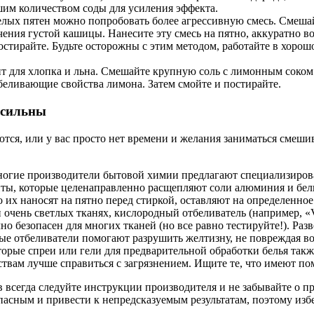
шим количеством соды для усиления эффекта.
елых пятен можно попробовать более агрессивную смесь. Смешай
ния густой кашицы. Нанесите эту смесь на пятно, аккуратно во
 постирайте. Будьте осторожны с этим методом, работайте в хор
 для хлопка и льна. Смешайте крупную соль с лимонным соком д
тбеливающие свойства лимона. Затем смойте и постирайте.
ссильны
яются, или у вас просто нет времени и желания заниматься смеш
огие производители бытовой химии предлагают специализирова
нты, которые целенаправленно расщепляют соли алюминия и бел
 их наносят на пятно перед стиркой, оставляют на определенное 
 очень светлых тканях, кислородный отбеливатель (например, «
но безопасен для многих тканей (но все равно тестируйте!). Раз
ные отбеливатели помогают разрушить желтизну, не повреждая в
орые спреи или гели для предварительной обработки белья такж
вам лучше справиться с загрязнением. Ищите те, что имеют пом
всегда следуйте инструкции производителя и не забывайте о пр
асным и привести к непредсказуемым результатам, поэтому из