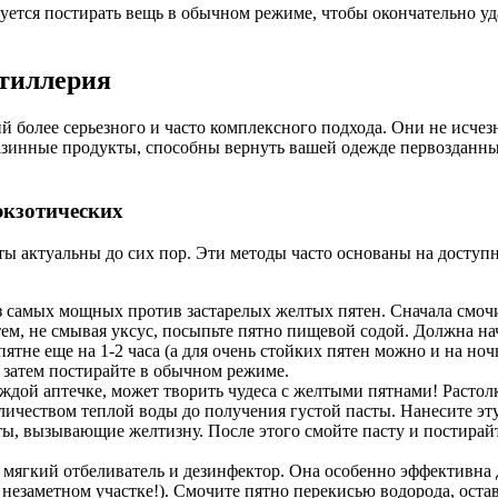
ется постирать вещь в обычном режиме, чтобы окончательно уда
ртиллерия
 более серьезного и часто комплексного подхода. Они не исчезн
азинные продукты, способны вернуть вашей одежде первозданный
экзотических
еты актуальны до сих пор. Эти методы часто основаны на дост
з самых мощных против застарелых желтых пятен. Сначала смочи
атем, не смывая уксус, посыпьте пятно пищевой содой. Должна н
пятне еще на 1-2 часа (а для очень стойких пятен можно и на но
а затем постирайте в обычном режиме.
ждой аптечке, может творить чудеса с желтыми пятнами! Растолк
чеством теплой воды до получения густой пасты. Нанесите эту п
ы, вызывающие желтизну. После этого смойте пасту и постирайт
мягкий отбеливатель и дезинфектор. Она особенно эффективна 
езаметном участке!). Смочите пятно перекисью водорода, остав