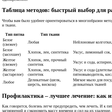
Таблица методов: быстрый выбор для р
Чтобы вам было удобнее ориентироваться в многообразии мето
и ткани.
Тип пятна
Тип ткани
Белое
Любая
Нейлоновые колготки,
(свежее)
Белое
Хлопок, лен, синтетика
Уксус, лимонный сок, 
(засохшее)
Желтое
Хлопок, лен, прочный
Уксус и сода, аспирин
(свежее)
синтетик
Желтое
Хлопок, лен, прочный
Уксус и сода (длител
(застарелое)
синтетик
пятновыводитель, кис
Деликатные (шелк,
Мягкое мыло для посуд
Любое
шерсть, вискоза)
деликатных тканей
Профилактика – лучшее лечение: как из
Как говорится, болезнь легче предупредить, чем лечить. И к 
загрязнений и сэкономить массу времени и сил на их удаление