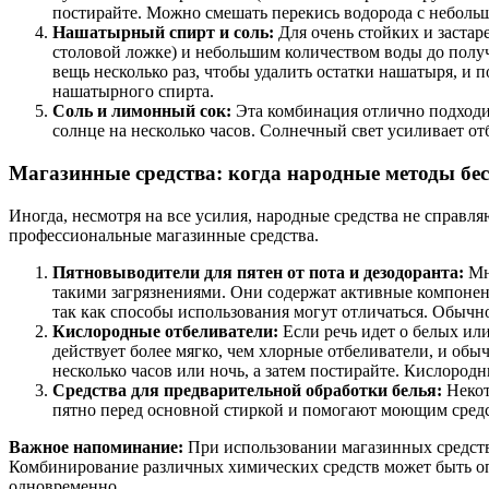
постирайте. Можно смешать перекись водорода с неболь
Нашатырный спирт и соль:
Для очень стойких и застар
столовой ложке) и небольшим количеством воды до получе
вещь несколько раз, чтобы удалить остатки нашатыря, и
нашатырного спирта.
Соль и лимонный сок:
Эта комбинация отлично подходит
солнце на несколько часов. Солнечный свет усиливает о
Магазинные средства: когда народные методы бе
Иногда, несмотря на все усилия, народные средства не справл
профессиональные магазинные средства.
Пятновыводители для пятен от пота и дезодоранта:
Мн
такими загрязнениями. Они содержат активные компоне
так как способы использования могут отличаться. Обычно
Кислородные отбеливатели:
Если речь идет о белых или
действует более мягко, чем хлорные отбеливатели, и обыч
несколько часов или ночь, а затем постирайте. Кислород
Средства для предварительной обработки белья:
Некот
пятно перед основной стиркой и помогают моющим средст
Важное напоминание:
При использовании магазинных средств 
Комбинирование различных химических средств может быть оп
одновременно.