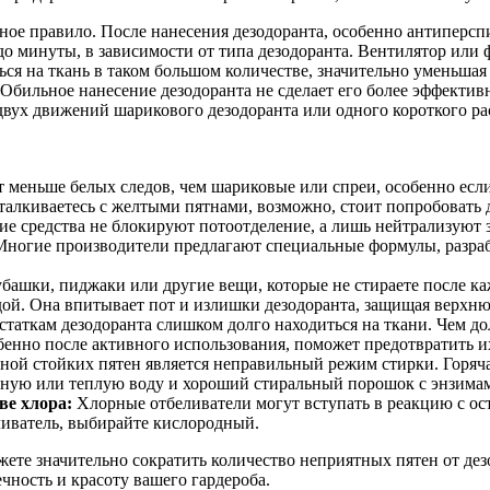
ное правило. После нанесения дезодоранта, особенно антиперсп
до минуты, в зависимости от типа дезодоранта. Вентилятор или ф
ься на ткань в таком большом количестве, значительно уменьшая
 Обильное нанесение дезодоранта не сделает его более эффектив
вух движений шарикового дезодоранта или одного короткого ра
 меньше белых следов, чем шариковые или спреи, особенно есл
талкиваетесь с желтыми пятнами, возможно, стоит попробовать
е средства не блокируют потоотделение, а лишь нейтрализуют з
ногие производители предлагают специальные формулы, разраб
башки, пиджаки или другие вещи, которые не стираете после ка
й. Она впитывает пот и излишки дезодоранта, защищая верхню
статкам дезодоранта слишком долго находиться на ткани. Чем д
бенно после активного использования, поможет предотвратить и
ой стойких пятен является неправильный режим стирки. Горячая
одную или теплую воду и хороший стиральный порошок с энзима
ве хлора:
Хлорные отбеливатели могут вступать в реакцию с ост
ливатель, выбирайте кислородный.
жете значительно сократить количество неприятных пятен от де
чность и красоту вашего гардероба.