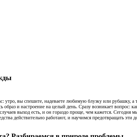
ежды
с: утро, вы спешите, надеваете любимую блузку или рубашку, а 
сь образ и настроение на целый день. Сразу возникает вопрос: к
случаев выход есть, и он гораздо проще, чем кажется. Сегодня 
едства действительно работают, и научимся предотвращать эти д
та? Разбираемся в природе проблемы