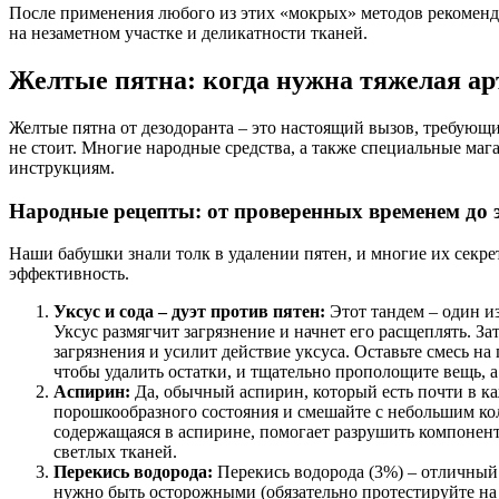
После применения любого из этих «мокрых» методов рекоменду
на незаметном участке и деликатности тканей.
Желтые пятна: когда нужна тяжелая а
Желтые пятна от дезодоранта – это настоящий вызов, требующий
не стоит. Многие народные средства, а также специальные маг
инструкциям.
Народные рецепты: от проверенных временем до 
Наши бабушки знали толк в удалении пятен, и многие их секр
эффективность.
Уксус и сода – дуэт против пятен:
Этот тандем – один и
Уксус размягчит загрязнение и начнет его расщеплять. З
загрязнения и усилит действие уксуса. Оставьте смесь на 
чтобы удалить остатки, и тщательно прополощите вещь, 
Аспирин:
Да, обычный аспирин, который есть почти в ка
порошкообразного состояния и смешайте с небольшим коли
содержащаяся в аспирине, помогает разрушить компонент
светлых тканей.
Перекись водорода:
Перекись водорода (3%) – отличный 
нужно быть осторожными (обязательно протестируйте на н