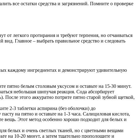
лить все остатки средства и загрязнений. Помните о проверке
ут от легкого протирания и требуют терпения, но отчаиваться
 вид. Главное – выбрать правильное средство и следовать
упных каждому ингредиентах и демонстрируют удивительную
те пятно белым столовым уксусом и оставьте на 15-30 минут.
ачаться небольшая шипучая реакция. Сода абсорбирует
чь). После этого аккуратно потрите пятно старой зубной щеткой,
ите 2-3 таблетки аспирина (без оболочки) до
асту на пятно и оставьте на 1-3 часа. Салициловая кислота,
е вещь. Этот метод особенно хорошо подходит для белых и
для белых и очень светлых тканей, но с цветными вещами
ьте на 10-20 минут, а затем тщательно прополощите и