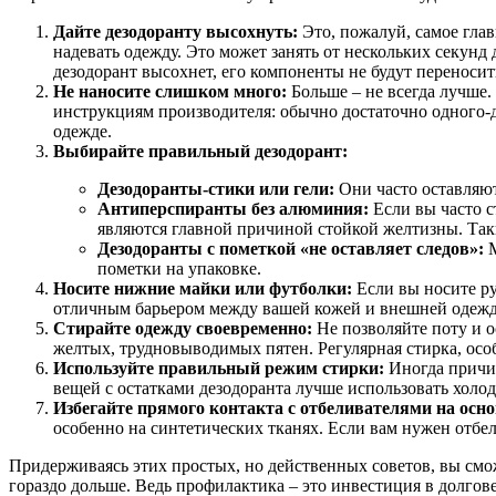
Дайте дезодоранту высохнуть:
Это, пожалуй, самое глав
надевать одежду. Это может занять от нескольких секунд 
дезодорант высохнет, его компоненты не будут переносит
Не наносите слишком много:
Больше – не всегда лучше.
инструкциям производителя: обычно достаточно одного-д
одежде.
Выбирайте правильный дезодорант:
Дезодоранты-стики или гели:
Они часто оставляют
Антиперспиранты без алюминия:
Если вы часто с
являются главной причиной стойкой желтизны. Таки
Дезодоранты с пометкой «не оставляет следов»:
М
пометки на упаковке.
Носите нижние майки или футболки:
Если вы носите ру
отличным барьером между вашей кожей и внешней одеждо
Стирайте одежду своевременно:
Не позволяйте поту и о
желтых, трудновыводимых пятен. Регулярная стирка, осо
Используйте правильный режим стирки:
Иногда причин
вещей с остатками дезодоранта лучше использовать хол
Избегайте прямого контакта с отбеливателями на осно
особенно на синтетических тканях. Если вам нужен отбе
Придерживаясь этих простых, но действенных советов, вы смо
гораздо дольше. Ведь профилактика – это инвестиция в долгове