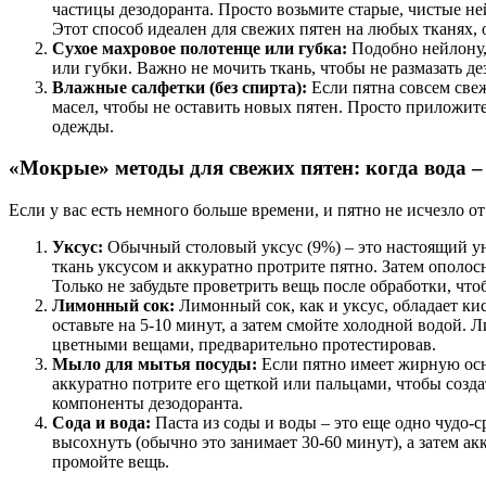
частицы дезодоранта. Просто возьмите старые, чистые не
Этот способ идеален для свежих пятен на любых тканях, 
Сухое махровое полотенце или губка:
Подобно нейлону, 
или губки. Важно не мочить ткань, чтобы не размазать д
Влажные салфетки (без спирта):
Если пятна совсем свеж
масел, чтобы не оставить новых пятен. Просто приложите
одежды.
«Мокрые» методы для свежих пятен: когда вода 
Если у вас есть немного больше времени, и пятно не исчезло 
Уксус:
Обычный столовый уксус (9%) – это настоящий ун
ткань уксусом и аккуратно протрите пятно. Затем ополосн
Только не забудьте проветрить вещь после обработки, чтоб
Лимонный сок:
Лимонный сок, как и уксус, обладает к
оставьте на 5-10 минут, а затем смойте холодной водой.
цветными вещами, предварительно протестировав.
Мыло для мытья посуды:
Если пятно имеет жирную осно
аккуратно потрите его щеткой или пальцами, чтобы созда
компоненты дезодоранта.
Сода и вода:
Паста из соды и воды – это еще одно чудо-с
высохнуть (обычно это занимает 30-60 минут), а затем а
промойте вещь.