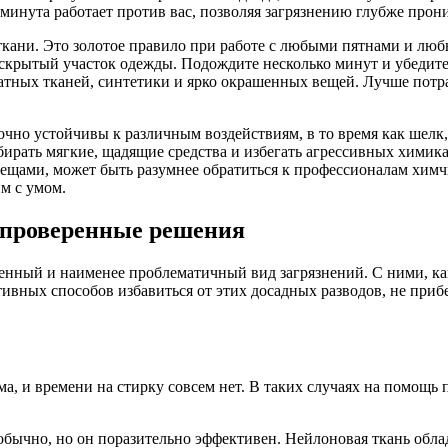
 минута работает против вас, позволяя загрязнению глубже прон
е ткани. Это золотое правило при работе с любыми пятнами и л
крытый участок одежды. Подождите несколько минут и убедитесь
атных тканей, синтетики и ярко окрашенных вещей. Лучше потр
очно устойчивы к различным воздействиям, в то время как шелк
ирать мягкие, щадящие средства и избегать агрессивных химика
вещами, может быть разумнее обратиться к профессионалам химч
м с умом.
и проверенные решения
ненный и наименее проблематичный вид загрязнений. С ними, как
ивных способов избавиться от этих досадных разводов, не приб
ма, и времени на стирку совсем нет. В таких случаях на помощь
обычно, но он поразительно эффективен. Нейлоновая ткань обла