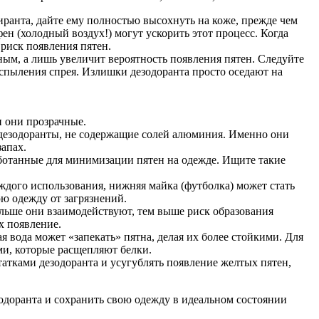
иранта, дайте ему полностью высохнуть на коже, прежде чем
ен (холодный воздух!) могут ускорить этот процесс. Когда
 риск появления пятен.
ным, а лишь увеличит вероятность появления пятен. Следуйте
спыления спрея. Излишки дезодоранта просто оседают на
и они прозрачные.
 дезодоранты, не содержащие солей алюминия. Именно они
апах.
отанные для минимизации пятен на одежде. Ищите такие
ждого использования, нижняя майка (футболка) может стать
ю одежду от загрязнений.
ольше они взаимодействуют, тем выше риск образования
х появление.
 вода может «запекать» пятна, делая их более стойкими. Для
ми, которые расщепляют белки.
атками дезодоранта и усугублять появление желтых пятен,
зодоранта и сохранить свою одежду в идеальном состоянии