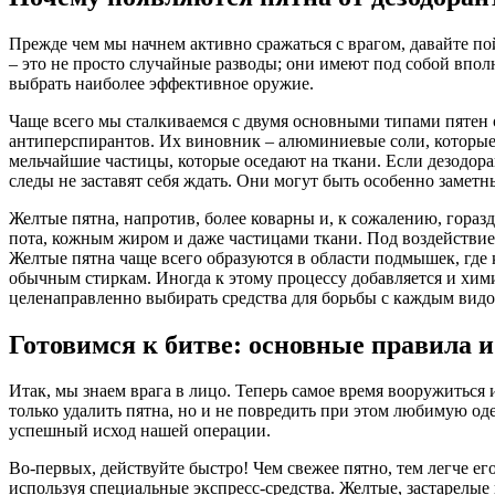
Прежде чем мы начнем активно сражаться с врагом, давайте пой
– это не просто случайные разводы; они имеют под собой впо
выбрать наиболее эффективное оружие.
Чаще всего мы сталкиваемся с двумя основными типами пятен о
антиперспирантов. Их виновник – алюминиевые соли, которые 
мельчайшие частицы, которые оседают на ткани. Если дезодора
следы не заставят себя ждать. Они могут быть особенно замет
Желтые пятна, напротив, более коварны и, к сожалению, гораз
пота, кожным жиром и даже частицами ткани. Под воздействие
Желтые пятна чаще всего образуются в области подмышек, где 
обычным стиркам. Иногда к этому процессу добавляется и хими
целенаправленно выбирать средства для борьбы с каждым видо
Готовимся к битве: основные правила 
Итак, мы знаем врага в лицо. Теперь самое время вооружиться 
только удалить пятна, но и не повредить при этом любимую о
успешный исход нашей операции.
Во-первых, действуйте быстро! Чем свежее пятно, тем легче ег
используя специальные экспресс-средства. Желтые, застарелые 