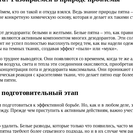
мем, кто он такой и откуда взялся. Ведь знание природы пятна –
лне конкретную химическую основу, которая и делает их такими
т дезодоранта: белыми и желтыми. Белые пятна – это, как прав
являются активным компонентом многих дезодорантов. Эти соли,
нт не успел полностью высохнуть перед тем, как вы надели одеж
ны на темных тканях, создавая эффект «пыли» или «муки».
до труднее выводятся. Они появляются со временем, когда те ж
м воздуха, света и тепла эти соединения окисляются, приобрет
концентрация пота и дезодоранта максимальна. Они проникают г
ческая реакция с красителями ткани, что делает пятно еще бол
м пятен.
и подготовительный этап
и подготовиться к эффективной борьбе. Но, как и в любом деле, 
дежду. Прежде чем приступить к активным действиям, важно учес
о удалить. Белые разводы, которые только что появились, часто м
пятна требуют более серьезного подхода, но и в их случае чем 