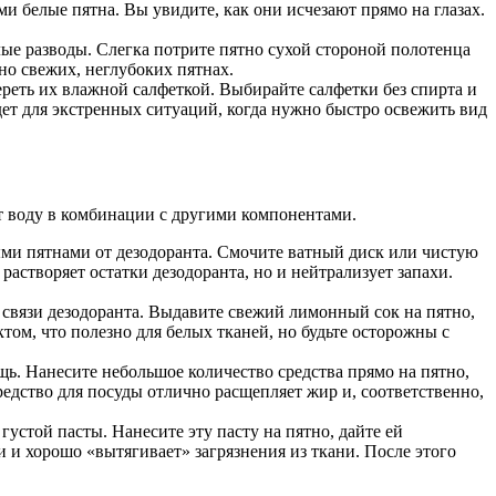
и белые пятна. Вы увидите, как они исчезают прямо на глазах.
ые разводы. Слегка потрите пятно сухой стороной полотенца
но свежих, неглубоких пятнах.
реть их влажной салфеткой. Выбирайте салфетки без спирта и
дет для экстренных ситуаций, когда нужно быстро освежить вид
ют воду в комбинации с другими компонентами.
ыми пятнами от дезодоранта. Смочите ватный диск или чистую
растворяет остатки дезодоранта, но и нейтрализует запахи.
связи дезодоранта. Выдавите свежий лимонный сок на пятно,
том, что полезно для белых тканей, но будьте осторожны с
ь. Нанесите небольшое количество средства прямо на пятно,
редство для посуды отлично расщепляет жир и, соответственно,
устой пасты. Нанесите эту пасту на пятно, дайте ей
и и хорошо «вытягивает» загрязнения из ткани. После этого