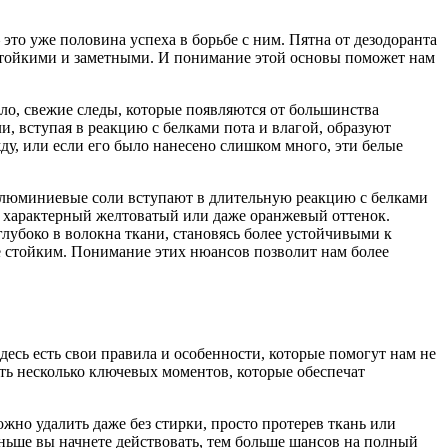
 это уже половина успеха в борьбе с ним. Пятна от дезодоранта
 стойкими и заметными. И понимание этой основы поможет нам
ило, свежие следы, которые появляются от большинства
 вступая в реакцию с белками пота и влагой, образуют
ду, или если его было нанесено слишком много, эти белые
е алюминиевые соли вступают в длительную реакцию с белками
ая характерный желтоватый или даже оранжевый оттенок.
лубоко в волокна ткани, становясь более устойчивыми к
ее стойким. Понимание этих нюансов позволит нам более
здесь есть свои правила и особенности, которые помогут нам не
ть несколько ключевых моментов, которые обеспечат
ожно удалить даже без стирки, просто протерев ткань или
раньше вы начнете действовать, тем больше шансов на полный