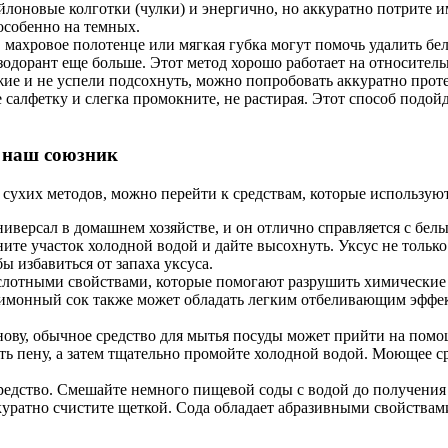
йлоновые колготки (чулки) и энергично, но аккуратно потрите им
особенно на темных.
махровое полотенце или мягкая губка могут помочь удалить бел
езодорант еще больше. Этот метод хорошо работает на относитель
ие и не успели подсохнуть, можно попробовать аккуратно проте
 салфетку и слегка промокните, не растирая. Этот способ подой
– наш союзник
от сухих методов, можно перейти к средствам, которые использу
иверсал в домашнем хозяйстве, и он отлично справляется с бел
ите участок холодной водой и дайте высохнуть. Уксус не только 
ы избавиться от запаха уксуса.
ислотными свойствами, которые помогают разрушить химические 
 Лимонный сок также может обладать легким отбеливающим эффек
ву, обычное средство для мытья посуды может прийти на помощ
ть пену, а затем тщательно промойте холодной водой. Моющее с
редство. Смешайте немного пищевой соды с водой до получения г
ккуратно счистите щеткой. Сода обладает абразивными свойствам