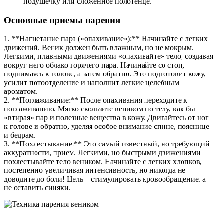
подушечку или сложенное полотенце.
Основные приемы парения
1. **Нагнетание пара («опахивание»):** Начинайте с легких
движений. Веник должен быть влажным, но не мокрым.
Легкими, плавными движениями «опахивайте» тело, создавая
вокруг него облако горячего пара. Начинайте со стоп,
поднимаясь к голове, а затем обратно. Это подготовит кожу,
усилит потоотделение и наполнит легкие целебным
ароматом.
2. **Поглаживание:** После опахивания переходите к
поглаживанию. Мягко скользите веником по телу, как бы
«втирая» пар и полезные вещества в кожу. Двигайтесь от ног
к голове и обратно, уделяя особое внимание спине, пояснице
и бедрам.
3. **Похлестывание:** Это самый известный, но требующий
аккуратности, прием. Легкими, но быстрыми движениями
похлестывайте тело веником. Начинайте с легких хлопков,
постепенно увеличивая интенсивность, но никогда не
доводите до боли! Цель – стимулировать кровообращение, а
не оставить синяки.