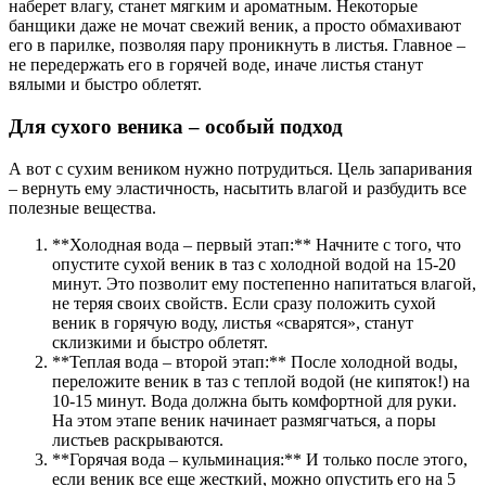
наберет влагу, станет мягким и ароматным. Некоторые
банщики даже не мочат свежий веник, а просто обмахивают
его в парилке, позволяя пару проникнуть в листья. Главное –
не передержать его в горячей воде, иначе листья станут
вялыми и быстро облетят.
Для сухого веника – особый подход
А вот с сухим веником нужно потрудиться. Цель запаривания
– вернуть ему эластичность, насытить влагой и разбудить все
полезные вещества.
**Холодная вода – первый этап:** Начните с того, что
опустите сухой веник в таз с холодной водой на 15-20
минут. Это позволит ему постепенно напитаться влагой,
не теряя своих свойств. Если сразу положить сухой
веник в горячую воду, листья «сварятся», станут
склизкими и быстро облетят.
**Теплая вода – второй этап:** После холодной воды,
переложите веник в таз с теплой водой (не кипяток!) на
10-15 минут. Вода должна быть комфортной для руки.
На этом этапе веник начинает размягчаться, а поры
листьев раскрываются.
**Горячая вода – кульминация:** И только после этого,
если веник все еще жесткий, можно опустить его на 5