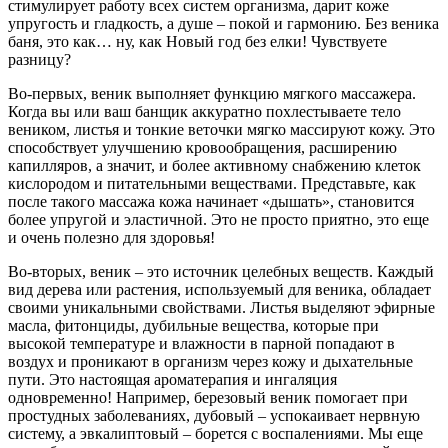
стимулирует работу всех систем организма, дарит коже
упругость и гладкость, а душе – покой и гармонию. Без веника
баня, это как… ну, как Новый год без елки! Чувствуете
разницу?
Во-первых, веник выполняет функцию мягкого массажера.
Когда вы или ваш банщик аккуратно похлестываете тело
веником, листья и тонкие веточки мягко массируют кожу. Это
способствует улучшению кровообращения, расширению
капилляров, а значит, и более активному снабжению клеток
кислородом и питательными веществами. Представьте, как
после такого массажа кожа начинает «дышать», становится
более упругой и эластичной. Это не просто приятно, это еще
и очень полезно для здоровья!
Во-вторых, веник – это источник целебных веществ. Каждый
вид дерева или растения, используемый для веника, обладает
своими уникальными свойствами. Листья выделяют эфирные
масла, фитонциды, дубильные вещества, которые при
высокой температуре и влажности в парной попадают в
воздух и проникают в организм через кожу и дыхательные
пути. Это настоящая ароматерапия и ингаляция
одновременно! Например, березовый веник помогает при
простудных заболеваниях, дубовый – успокаивает нервную
систему, а эвкалиптовый – борется с воспалениями. Мы еще