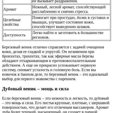
не вызывает раздражения.
Нежный, лесной аромат, способствующий
Аромат
расслаблению и снятию стресса.
Помогает при простудах, болях в суставах и
Целебные
мышцах, улучшает состояние кожи,
свойства
способствует выведению шлаков.
Легко найти и заготовить в большинстве
Доступность
регионов.
Березовый веник отлично справляется с задачей очищения
кожи, делая ее гладкой и упругой. Он незаменим при
бронхитах, трахеитах, так как эфирные масла березы
обладают отхаркивающим и противовоспалительным
действием. А еще он прекрасно успокаивает нервную
систему, снимает усталость и головную боль. Если вы
новичок в банном деле, то березовый веник – это идеальный
выбор для первого знакомства с парением.
Дубовый веник – мощь и сила
Если березовый веник – это нежность и легкость, то дубовый
– это мощь и сила. Его листья крупные, плотные, с шершавой
поверхностью, что делает его отличным массажером. Аромат
дуба более терпкий, насыщенный, он создает в парной