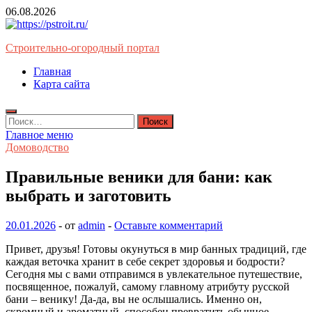
Перейти
06.08.2026
к
содержимому
Строительно-огородный портал
Главная
Карта сайта
Найти:
Главное меню
Домоводство
Правильные веники для бани: как
выбрать и заготовить
20.01.2026
-
от
admin
-
Оставьте комментарий
Привет, друзья! Готовы окунуться в мир банных традиций, где
каждая веточка хранит в себе секрет здоровья и бодрости?
Сегодня мы с вами отправимся в увлекательное путешествие,
посвященное, пожалуй, самому главному атрибуту русской
бани – венику! Да-да, вы не ослышались. Именно он,
скромный и ароматный, способен превратить обычное