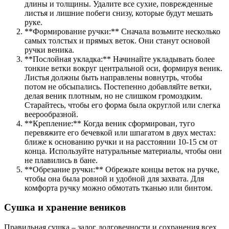
длины и толщины. Удалите все сухие, поврежденные
листья и лишние побеги снизу, которые будут мешать
руке.
**Формирование ручки:** Сначала возьмите несколько
самых толстых и прямых веток. Они станут основой
ручки веника.
**Послойная укладка:** Начинайте укладывать более
тонкие ветки вокруг центральной оси, формируя веник.
Листья должны быть направлены вовнутрь, чтобы
потом не обсыпались. Постепенно добавляйте ветки,
делая веник плотным, но не слишком громоздким.
Старайтесь, чтобы его форма была округлой или слегка
веерообразной.
**Крепление:** Когда веник сформирован, туго
перевяжите его бечевкой или шпагатом в двух местах:
ближе к основанию ручки и на расстоянии 10-15 см от
конца. Используйте натуральные материалы, чтобы они
не плавились в бане.
**Обрезание ручки:** Обрежьте концы веток на ручке,
чтобы она была ровной и удобной для захвата. Для
комфорта ручку можно обмотать тканью или бинтом.
Сушка и хранение веников
Правильная сушка – залог долговечности и сохранения всех