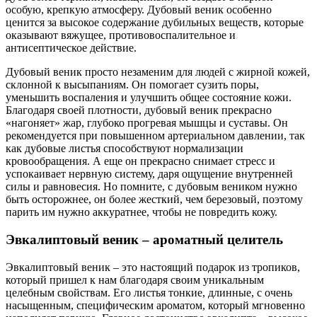
особую, крепкую атмосферу. Дубовый веник особенно
ценится за высокое содержание дубильных веществ, которые
оказывают вяжущее, противовоспалительное и
антисептическое действие.
Дубовый веник просто незаменим для людей с жирной кожей,
склонной к высыпаниям. Он помогает сузить поры,
уменьшить воспаления и улучшить общее состояние кожи.
Благодаря своей плотности, дубовый веник прекрасно
«нагоняет» жар, глубоко прогревая мышцы и суставы. Он
рекомендуется при повышенном артериальном давлении, так
как дубовые листья способствуют нормализации
кровообращения. А еще он прекрасно снимает стресс и
успокаивает нервную систему, даря ощущение внутренней
силы и равновесия. Но помните, с дубовым веником нужно
быть осторожнее, он более жесткий, чем березовый, поэтому
парить им нужно аккуратнее, чтобы не повредить кожу.
Эвкалиптовый веник – ароматный целитель
Эвкалиптовый веник – это настоящий подарок из тропиков,
который пришел к нам благодаря своим уникальным
целебным свойствам. Его листья тонкие, длинные, с очень
насыщенным, специфическим ароматом, который мгновенно