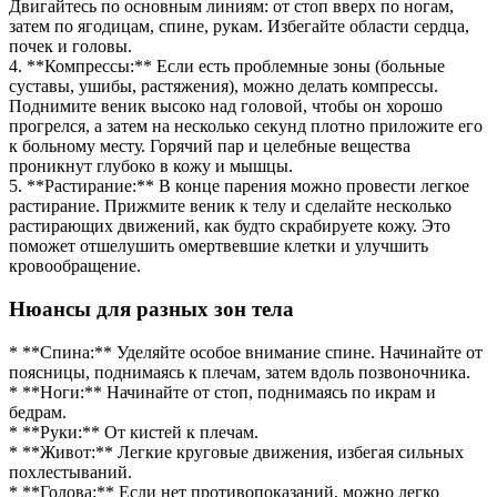
Двигайтесь по основным линиям: от стоп вверх по ногам,
затем по ягодицам, спине, рукам. Избегайте области сердца,
почек и головы.
4. **Компрессы:** Если есть проблемные зоны (больные
суставы, ушибы, растяжения), можно делать компрессы.
Поднимите веник высоко над головой, чтобы он хорошо
прогрелся, а затем на несколько секунд плотно приложите его
к больному месту. Горячий пар и целебные вещества
проникнут глубоко в кожу и мышцы.
5. **Растирание:** В конце парения можно провести легкое
растирание. Прижмите веник к телу и сделайте несколько
растирающих движений, как будто скрабируете кожу. Это
поможет отшелушить омертвевшие клетки и улучшить
кровообращение.
Нюансы для разных зон тела
* **Спина:** Уделяйте особое внимание спине. Начинайте от
поясницы, поднимаясь к плечам, затем вдоль позвоночника.
* **Ноги:** Начинайте от стоп, поднимаясь по икрам и
бедрам.
* **Руки:** От кистей к плечам.
* **Живот:** Легкие круговые движения, избегая сильных
похлестываний.
* **Голова:** Если нет противопоказаний, можно легко