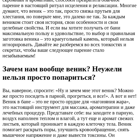
парение в настоящий ритуал исцеления и релаксации. Многие
думают, что веник – это так, просто связка прутьев для
хлестания, но поверьте мне, это далеко не так. За каждым
веником стоит своя история, свои особенности и свои
целебные свойства. И если вы хотите получать от бани
максимальную пользу и удовольствие, то выбор и правильная
заготовка веника – это краеугольный камень, который нельзя
игнорировать. Давайте же разберемся во всех тонкостях и
секретах, чтобы ваше следующее парение стало
незабываемым!
Зачем нам вообще веник? Неужели
нельзя просто попариться?
Вы, наверное, спросите: «Ну и зачем мне этот веник? Можно
же просто посидеть в парной, прогреться, и все!». А вот и нет!
Веник в бане – это не просто орудие для «нагоняния жара»,
это настоящий инструмент для массажа, ароматерапии и даже
лечебных процедур. Представьте себе: вы заходите в парную,
воздух наполнен теплом и влагой, а тут еще и аромат свежих
листьев, который проникает в каждую клеточку тела. Веник
помогает раскрыть поры, улучшить кровообращение, снять
мышечное напряжение и даже вывести токсины. Он