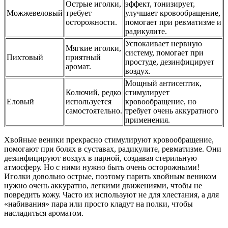
Острые иголки,
эффект, тонизирует,
Можжевеловый
требует
улучшает кровообращение,
осторожности.
помогает при ревматизме и
радикулите.
Успокаивает нервную
Мягкие иголки,
систему, помогает при
Пихтовый
приятный
простуде, дезинфицирует
аромат.
воздух.
Мощный антисептик,
Колючий, редко
стимулирует
Еловый
используется
кровообращение, но
самостоятельно.
требует очень аккуратного
применения.
Хвойные веники прекрасно стимулируют кровообращение,
помогают при болях в суставах, радикулите, ревматизме. Они
дезинфицируют воздух в парной, создавая стерильную
атмосферу. Но с ними нужно быть очень осторожными!
Иголки довольно острые, поэтому парить хвойным веником
нужно очень аккуратно, легкими движениями, чтобы не
повредить кожу. Часто их используют не для хлестания, а для
«набивания» пара или просто кладут на полки, чтобы
насладиться ароматом.