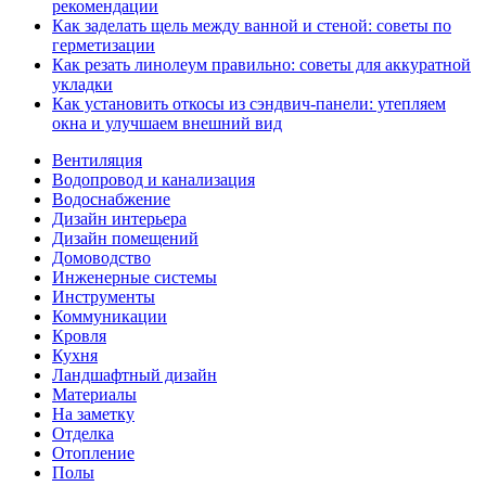
рекомендации
Как заделать щель между ванной и стеной: советы по
герметизации
Как резать линолеум правильно: советы для аккуратной
укладки
Как установить откосы из сэндвич-панели: утепляем
окна и улучшаем внешний вид
Вентиляция
Водопровод и канализация
Водоснабжение
Дизайн интерьера
Дизайн помещений
Домоводство
Инженерные системы
Инструменты
Коммуникации
Кровля
Кухня
Ландшафтный дизайн
Материалы
На заметку
Отделка
Отопление
Полы