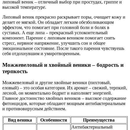
липовый веник – отличный выбор при простудах, гриппе и
высокой температуре.
Липовый веник прекрасно раскрывает поры, очищает кожу и
делает ее мягкой. Он обладает легким обезболивающим
эффектом, что помогает при головной боли и болях в
суставах. А еще липа – прекрасный успокоительный
компонент. Парение с липовым веником помогает снять
стресс, нервное напряжение, улучшить сон и общее
эмоциональное состояние. После такого парения чувствуешь
себя отдохнувшим и умиротворенным.
Можжевеловый и хвойный веники – бодрость и
терпкость
Можжевеловый и другие хвойные веники (пихтовый,
еловый) – это особая категория. Их аромат – свежий, терпкий,
лесной, он моментально бодрит и наполняет энергией.
Главное достоинство хвойных веников – высокое содержание
фитонцидов, которые обладают мощным антибактериальным
и противовирусным действием.
Вид веника
Особенности
Преимущества
Антибактериальный