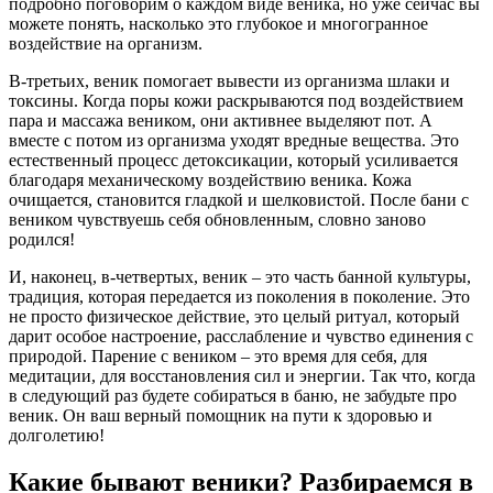
подробно поговорим о каждом виде веника, но уже сейчас вы
можете понять, насколько это глубокое и многогранное
воздействие на организм.
В-третьих, веник помогает вывести из организма шлаки и
токсины. Когда поры кожи раскрываются под воздействием
пара и массажа веником, они активнее выделяют пот. А
вместе с потом из организма уходят вредные вещества. Это
естественный процесс детоксикации, который усиливается
благодаря механическому воздействию веника. Кожа
очищается, становится гладкой и шелковистой. После бани с
веником чувствуешь себя обновленным, словно заново
родился!
И, наконец, в-четвертых, веник – это часть банной культуры,
традиция, которая передается из поколения в поколение. Это
не просто физическое действие, это целый ритуал, который
дарит особое настроение, расслабление и чувство единения с
природой. Парение с веником – это время для себя, для
медитации, для восстановления сил и энергии. Так что, когда
в следующий раз будете собираться в баню, не забудьте про
веник. Он ваш верный помощник на пути к здоровью и
долголетию!
Какие бывают веники? Разбираемся в