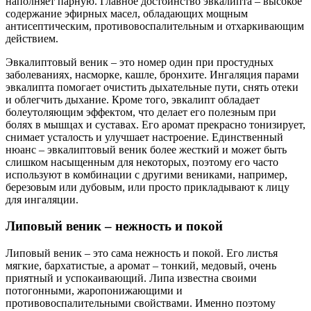
наполняет парную. Главное достоинство эвкалипта – высокое
содержание эфирных масел, обладающих мощным
антисептическим, противовоспалительным и отхаркивающим
действием.
Эвкалиптовый веник – это номер один при простудных
заболеваниях, насморке, кашле, бронхите. Ингаляция парами
эвкалипта помогает очистить дыхательные пути, снять отеки
и облегчить дыхание. Кроме того, эвкалипт обладает
болеутоляющим эффектом, что делает его полезным при
болях в мышцах и суставах. Его аромат прекрасно тонизирует,
снимает усталость и улучшает настроение. Единственный
нюанс – эвкалиптовый веник более жесткий и может быть
слишком насыщенным для некоторых, поэтому его часто
используют в комбинации с другими вениками, например,
березовым или дубовым, или просто прикладывают к лицу
для ингаляции.
Липовый веник – нежность и покой
Липовый веник – это сама нежность и покой. Его листья
мягкие, бархатистые, а аромат – тонкий, медовый, очень
приятный и успокаивающий. Липа известна своими
потогонными, жаропонижающими и
противовоспалительными свойствами. Именно поэтому