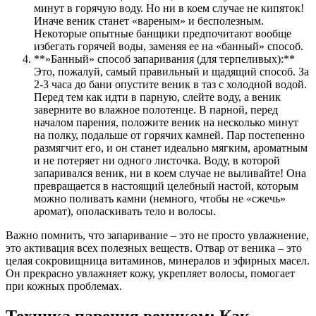
минут в горячую воду. Но ни в коем случае не кипяток!
Иначе веник станет «вареным» и бесполезным.
Некоторые опытные банщики предпочитают вообще
избегать горячей воды, заменяя ее на «банный» способ.
**»Банный» способ запаривания (для терпеливых):**
Это, пожалуй, самый правильный и щадящий способ. За
2-3 часа до бани опустите веник в таз с холодной водой.
Перед тем как идти в парную, слейте воду, а веник
заверните во влажное полотенце. В парной, перед
началом парения, положите веник на несколько минут
на полку, подальше от горячих камней. Пар постепенно
размягчит его, и он станет идеально мягким, ароматным
и не потеряет ни одного листочка. Воду, в которой
запаривался веник, ни в коем случае не выливайте! Она
превращается в настоящий целебный настой, которым
можно поливать камни (немного, чтобы не «сжечь»
аромат), ополаскивать тело и волосы.
Важно помнить, что запаривание – это не просто увлажнение,
это активация всех полезных веществ. Отвар от веника – это
целая сокровищница витаминов, минералов и эфирных масел.
Он прекрасно увлажняет кожу, укрепляет волосы, помогает
при кожных проблемах.
Техника парения веником: Как