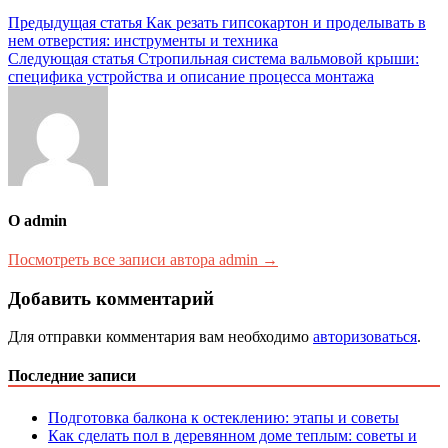
Навигация
Предыдущая статья
Как резать гипсокартон и проделывать в
нем отверстия: инструменты и техника
по
Следующая статья
Стропильная система вальмовой крыши:
записям
специфика устройства и описание процесса монтажа
О admin
Посмотреть все записи автора admin →
Добавить комментарий
Для отправки комментария вам необходимо
авторизоваться
.
Последние записи
Подготовка балкона к остеклению: этапы и советы
Как сделать пол в деревянном доме теплым: советы и