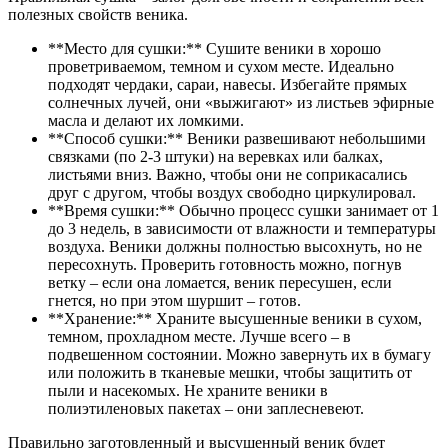
полезных свойств веника.
**Место для сушки:** Сушите веники в хорошо
проветриваемом, темном и сухом месте. Идеально
подходят чердаки, сараи, навесы. Избегайте прямых
солнечных лучей, они «выжигают» из листьев эфирные
масла и делают их ломкими.
**Способ сушки:** Веники развешивают небольшими
связками (по 2-3 штуки) на веревках или балках,
листьями вниз. Важно, чтобы они не соприкасались
друг с другом, чтобы воздух свободно циркулировал.
**Время сушки:** Обычно процесс сушки занимает от 1
до 3 недель, в зависимости от влажности и температуры
воздуха. Веники должны полностью высохнуть, но не
пересохнуть. Проверить готовность можно, погнув
ветку – если она ломается, веник пересушен, если
гнется, но при этом шуршит – готов.
**Хранение:** Храните высушенные веники в сухом,
темном, прохладном месте. Лучше всего – в
подвешенном состоянии. Можно завернуть их в бумагу
или положить в тканевые мешки, чтобы защитить от
пыли и насекомых. Не храните веники в
полиэтиленовых пакетах – они заплесневеют.
Правильно заготовленный и высушенный веник будет