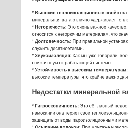
*
Высокие теплоизоляционные свойства
минеральная вата отлично удерживает тепло,
*
Негорючесть:
Это очень важное качество,
относится к негорючим материалам, что зна
*
Долговечность:
При правильной установке
служить десятилетиями.
*
Звукоизоляция:
Как мы уже говорили, вол
снижая шум от работающей системы.
*
Устойчивость к высоким температурам:
высокие температуры, что крайне важно для
Недостатки минеральной в
*
Гигроскопичность:
Это её главный недост
намокании она теряет свои теплоизоляцион
защищать от воды пароизоляционными мате
*
Осыпание волокон:
При монтаже и эксплу