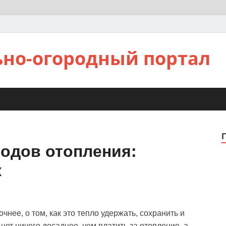
ьно-огородный портал
одов отопления:
ж
очнее, о том, как это тепло удержать, сохранить и
 нет ничего досаднее, чем платить за отопление, а