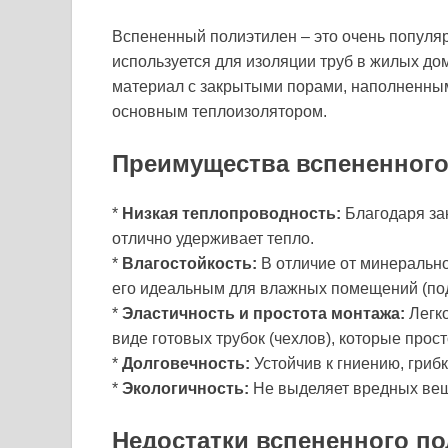
Вспененный полиэтилен – это очень популя
используется для изоляции труб в жилых до
материал с закрытыми порами, наполненными
основным теплоизолятором.
Преимущества вспененного
*
Низкая теплопроводность:
Благодаря за
отлично удерживает тепло.
*
Влагостойкость:
В отличие от минерально
его идеальным для влажных помещений (под
*
Эластичность и простота монтажа:
Легко
виде готовых трубок (чехлов), которые прост
*
Долговечность:
Устойчив к гниению, гриб
*
Экологичность:
Не выделяет вредных вещ
Недостатки вспененного п