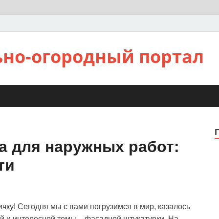
ьно-огородный портал
а для наружных работ:
ти
ичку! Сегодня мы с вами погрузимся в мир, казалось
ой и интересной темы – фасадной штукатурки. На