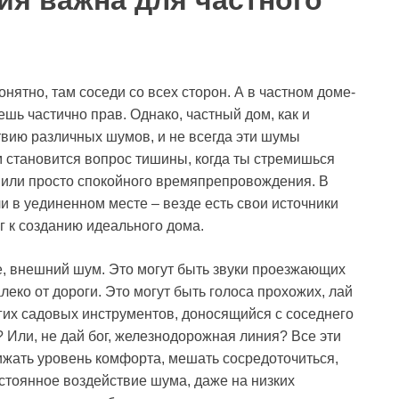
я важна для частного
онятно, там соседи со всех сторон. А в частном доме-
ешь частично прав. Однако, частный дом, как и
твию различных шумов, и не всегда эти шумы
 становится вопрос тишины, когда ты стремишься
а или просто спокойного времяпрепровождения. В
ли в уединенном месте – везде есть свои источники
 к созданию идеального дома.
же, внешний шум. Это могут быть звуки проезжающих
еко от дороги. Это могут быть голоса прохожих, лай
угих садовых инструментов, доносящийся с соседнего
 Или, не дай бог, железнодорожная линия? Все эти
нижать уровень комфорта, мешать сосредоточиться,
стоянное воздействие шума, даже на низких