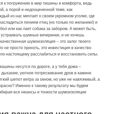
ься к погружению в мир тишины и комфорта, ведь
й, а порой и недооцененной теме, как
дый из нас мечтает о своем укромном уголке, где
насладиться пением птиц (но только по желанию!) и
бол или как лает собака за забором. А может быть,
 устраивать шумные вечеринки, и не хочешь
 качественная шумоизоляция – это залог твоего
о не просто прихоть, это инвестиция в качество
ь по-настоящему расслабиться и восстановить силы.
машины несутся по дороге, а у тебя дома –
 дыхание, уютное потрескивание дров в камине
легкий шепот ветра за окном, но уже не навязчивый, а
екрасно? Именно к такому результату мы будем
азбирая все нюансы и тонкости шумоизоляции